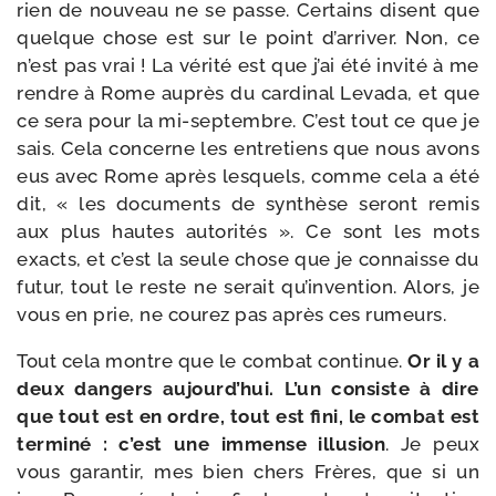
rien de nou­veau ne se passe. Certains disent que
quelque chose est sur le point d’arriver. Non, ce
n’est pas vrai ! La véri­té est que j’ai été invi­té à me
rendre à Rome auprès du car­di­nal Levada, et que
ce sera pour la mi-​septembre. C’est tout ce que je
sais. Cela concerne les entre­tiens que nous avons
eus avec Rome après les­quels, comme cela a été
dit, « les docu­ments de syn­thèse seront remis
aux plus hautes auto­ri­tés ». Ce sont les mots
exacts, et c’est la seule chose que je connaisse du
futur, tout le reste ne serait qu’invention. Alors, je
vous en prie, ne cou­rez pas après ces rumeurs.
Tout cela montre que le com­bat conti­nue.
Or il y a
deux dan­gers aujourd’hui. L’un consiste à dire
que tout est en ordre, tout est fini, le com­bat est
ter­mi­né : c’est une immense illu­sion
. Je peux
vous garan­tir, mes bien chers Frères, que si un