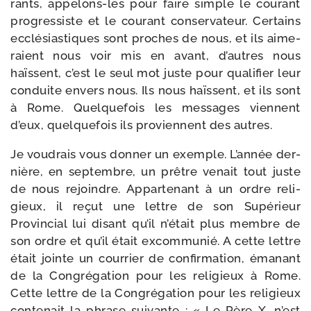
rants, appelons-​les pour faire simple le cou­rant
pro­gres­siste et le cou­rant conser­va­teur. Certains
ecclé­sias­tiques sont proches de nous, et ils aime­
raient nous voir mis en avant, d’autres nous
haïssent, c’est le seul mot juste pour qua­li­fier leur
conduite envers nous. Ils nous haïssent, et ils sont
à Rome. Quelquefois les mes­sages viennent
d’eux, quel­que­fois ils pro­viennent des autres.
Je vou­drais vous don­ner un exemple. L’année der­
nière, en sep­tembre, un prêtre venait tout juste
de nous rejoindre. Appartenant à un ordre reli­
gieux, il reçut une lettre de son Supérieur
Provincial lui disant qu’il n’était plus membre de
son ordre et qu’il était excom­mu­nié. A cette lettre
était jointe un cour­rier de confir­ma­tion, éma­nant
de la Congrégation pour les reli­gieux à Rome.
Cette lettre de la Congrégation pour les reli­gieux
conte­nait la phrase sui­vante : « Le Père X, n’est