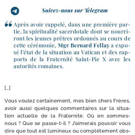
Suivez-nous sur Telegram
Après avoir rap­pe­lé, dans une pre­mière par­
tie, la spi­ri­tua­li­té sacer­do­tale dont se nour­ri­
ront les jeunes prêtres ordon­nés au cours de
cette céré­mo­nie,
Mgr Bernard Fellay
a expo­
sé l’état de la situa­tion au Vatican et des rap­
ports de la Fraternité Saint-​Pie X avec les
auto­ri­tés romaines.
[…]
Vous vou­lez cer­tai­ne­ment, mes bien chers Frères,
avoir aus­si quelques com­men­taires sur la situa­
tion actuelle de la Fraternité. Où en sommes-​
nous ? Que se passe-​t-​il ? J’aimerais pou­voir vous
dire que tout est lumi­neux ou com­plè­te­ment obs­