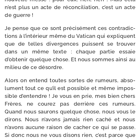
n’est plus un acte de récon­ci­lia­tion, c’est un acte
de guerre !
Je pense que ce sont pré­ci­sé­ment ces contra­dic­
tions à l’intérieur même du Vatican qui expliquent
que de telles diver­gences puissent se trou­ver
dans un même texte : chaque par­tie essaie
d’obtenir quelque chose. Et nous sommes ain­si au
milieu de ce désordre.
Alors on entend toutes sortes de rumeurs, abso­
lu­ment tout ce qu’il est pos­sible et même impos­
sible d’entendre ! Je vous en prie, mes bien chers
Frères, ne cou­rez pas der­rière ces rumeurs.
Quand nous sau­rons quelque chose, nous vous le
dirons. Nous n’avons jamais rien caché et nous
n’avons aucune rai­son de cacher ce qui se passe.
Si donc nous ne vous disons rien, c’est parce que