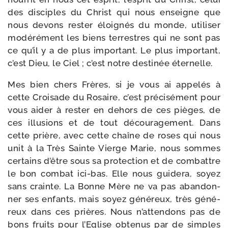
des dis­ciples du Christ qui nous enseigne que
nous devons res­ter éloi­gnés du monde, uti­li­ser
modé­ré­ment les biens ter­restres qui ne sont pas
ce qu’il y a de plus impor­tant. Le plus impor­tant,
c’est Dieu, le Ciel ; c’est notre des­ti­née éternelle.
Mes bien chers Frères, si je vous ai appe­lés à
cette Croisade du Rosaire, c’est pré­ci­sé­ment pour
vous aider à res­ter en dehors de ces pièges, de
ces illu­sions et de tout décou­ra­ge­ment. Dans
cette prière, avec cette chaîne de roses qui nous
unit à la Très Sainte Vierge Marie, nous sommes
cer­tains d’être sous sa pro­tec­tion et de com­battre
le bon com­bat ici-​bas. Elle nous gui­de­ra, soyez
sans crainte. La Bonne Mère ne va pas aban­don­
ner ses enfants, mais soyez géné­reux, très géné­
reux dans ces prières. Nous n’attendons pas de
bons fruits pour l’Eglise obte­nus par de simples