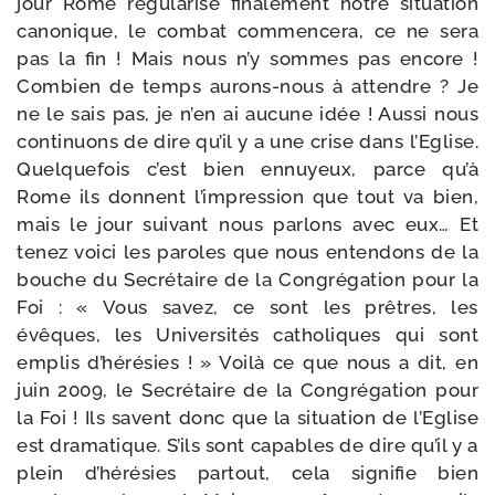
jour Rome régu­la­rise fina­le­ment notre situa­tion
cano­nique, le com­bat com­men­ce­ra, ce ne sera
pas la fin ! Mais nous n’y sommes pas encore !
Combien de temps aurons-​nous à attendre ? Je
ne le sais pas, je n’en ai aucune idée ! Aussi nous
conti­nuons de dire qu’il y a une crise dans l’Eglise.
Quelquefois c’est bien ennuyeux, parce qu’à
Rome ils donnent l’impression que tout va bien,
mais le jour sui­vant nous par­lons avec eux… Et
tenez voi­ci les paroles que nous enten­dons de la
bouche du Secrétaire de la Congrégation pour la
Foi : « Vous savez, ce sont les prêtres, les
évêques, les Universités catho­liques qui sont
emplis d’hérésies ! » Voilà ce que nous a dit, en
juin 2009, le Secrétaire de la Congrégation pour
la Foi ! Ils savent donc que la situa­tion de l’Eglise
est dra­ma­tique. S’ils sont capables de dire qu’il y a
plein d’hérésies par­tout, cela signi­fie bien