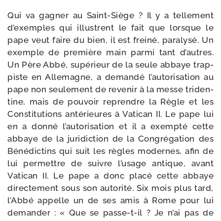
Qui va gagner au Saint-​Siège ? Il y a tel­le­ment
d’exemples qui illus­trent le fait que lorsque le
pape veut faire du bien, il est frei­né, para­ly­sé. Un
exemple de pre­mière main par­mi tant d’autres.
Un Père Abbé, supé­rieur de la seule abbaye trap­
piste en Allemagne, a deman­dé l’autorisation au
pape non seule­ment de reve­nir à la messe tri­den­
tine, mais de pou­voir reprendre la Règle et les
Constitutions anté­rieures à Vatican II. Le pape lui
en a don­né l’autorisation et il a exemp­té cette
abbaye de la juri­dic­tion de la Congrégation des
Bénédictins qui suit les règles modernes, afin de
lui per­mettre de suivre l’usage antique, avant
Vatican II. Le pape a donc pla­cé cette abbaye
direc­te­ment sous son auto­ri­té. Six mois plus tard,
l’Abbé appelle un de ses amis à Rome pour lui
deman­der : « Que se passe-​t-​il ? Je n’ai pas de