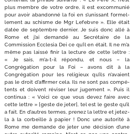
plus membre de votre ordre, il est excom­mu­nié
pour avoir aban­don­né la foi en s’unissant for­mel­
le­ment au schisme de Mgr Lefebvre ». Elle était
datée de sep­tembre der­nier. Je suis donc allé à
Rome et j’ai deman­dé au Secrétaire de la
Commission Ecclesia Dei ce qu’il en était. Il ne m’a
même pas lais­sé finir la lec­ture de cette lettre :
« Je sais, m’a‑t-il répon­du, et nous – la
Congrégation pour la Foi – avons dit à la
Congrégation pour les reli­gieux qu’ils n’avaient
pas le droit d’affirmer cela. Ils ne sont pas com­pé­
tents et doivent révi­ser leur juge­ment ». Puis il
conti­nua : « Voici ce que vous devez faire avec
cette lettre » [geste de jeter], tel est le geste qu’il
a fait. En d’autres termes, pre­nez la lettre et jetez-​
la à la cor­beille à papier ! Donc une auto­ri­té à
Rome me demande de jeter une déci­sion d’une