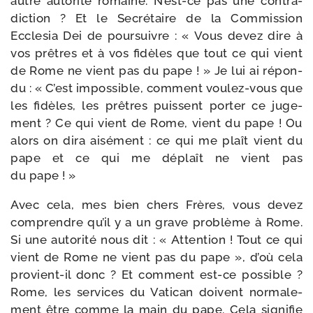
autre auto­ri­té romaine. N’est-ce pas une contra­
dic­tion ? Et le Secrétaire de la Commission
Ecclesia Dei de pour­suivre : « Vous devez dire à
vos prêtres et à vos fidèles que tout ce qui vient
de Rome ne vient pas du pape ! » Je lui ai répon­
du : « C’est impos­sible, com­ment voulez-​vous que
les fidèles, les prêtres puissent por­ter ce juge­
ment ? Ce qui vient de Rome, vient du pape ! Ou
alors on dira aisé­ment : ce qui me plaît vient du
pape et ce qui me déplaît ne vient pas
du pape ! »
Avec cela, mes bien chers Frères, vous devez
com­prendre qu’il y a un grave pro­blème à Rome.
Si une auto­ri­té nous dit : « Attention ! Tout ce qui
vient de Rome ne vient pas du pape », d’où cela
provient-​il donc ? Et com­ment est-​ce pos­sible ?
Rome, les ser­vices du Vatican doivent nor­ma­le­
ment être comme la main du pape. Cela signi­fie