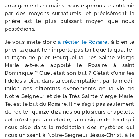
arran­ge­ments humains, nous espé­rons les obte­nir
par des moyens sur­na­tu­rels, et pré­ci­sé­ment la
prière est le plus puis­sant moyen que nous
possédions.
Je vous invite donc
à réci­ter le Rosaire
, à bien le
prier, la quan­ti­té n’importe pas tant que la qua­li­té :
la façon de prier. Pourquoi la Très Sainte Vierge
Marie a‑t-​elle appor­té le Rosaire à saint
Dominique ? Quel était son but ? C’était d’unir les
fidèles à Dieu dans la contem­pla­tion, par la médi­
ta­tion des dif­fé­rents évé­ne­ments de la vie de
Notre Seigneur et de la Très Sainte Vierge Marie.
Tel est le but du Rosaire. Il ne s’agit pas seule­ment
de réci­ter quinze dizaines ou plu­sieurs cha­pe­lets,
cela n’est que la mélo­die, la musique de fond qui
nous aide dans la médi­ta­tion des mys­tères qui
nous unissent à Notre-​Seigneur Jésus-​Christ, à la