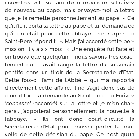
nou­velles ! » Et son ami de lui répondre : « Ecrivez
de nou­veau au pape, mais envoyez-​moi la lettre
que je la remette per­son­nel­le­ment au pape. » Ce
qu’il fit, il por­ta la lettre au pape et lui deman­da ce
qu’il en était pour cette abbaye. Très sur­pris, le
Saint-​Père répon­dit : « Mais j’ai accor­dé cette per­
mis­sion, il y a six mois ! » Une enquête fut faite et
on trou­va que quelqu’un – nous savons très exac­
te­ment qui – avait ran­gé la lettre du sou­ve­rain
pon­tife dans un tiroir de la Secrétairerie d’Etat.
Cette fois-​ci, l’ami de l’Abbé – qui m’a rap­por­té
direc­te­ment cette affaire, il ne s’agit donc pas de
« on-​dit » – a deman­dé au Saint-​Père : « Ecrivez
‘
conces­so
’ (accor­dé) sur la lettre et je m’en char­
ge­rai, j’apporterai per­son­nel­le­ment la nou­velle à
l’abbaye. » Ils ont donc court-​circuité la
Secrétairerie d’Etat pour pou­voir por­ter la nou­
velle de cette déci­sion du pape. Ce n’est qu’un