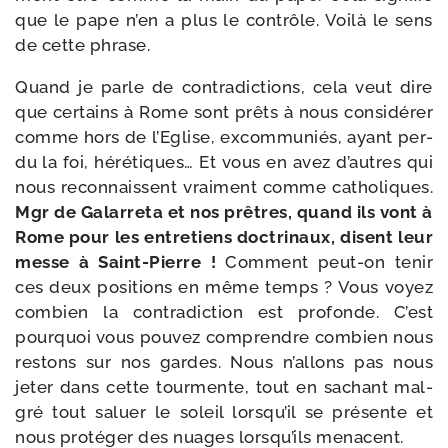
que le pape n’en a plus le contrôle. Voilà le sens
de cette phrase.
Quand je parle de contra­dic­tions, cela veut dire
que cer­tains à Rome sont prêts à nous consi­dé­rer
comme hors de l’Eglise, excom­mu­niés, ayant per­
du la foi, héré­tiques… Et vous en avez d’autres qui
nous recon­naissent vrai­ment comme catho­liques.
Mgr de Galarreta et nos prêtres, quand ils vont à
Rome pour les entre­tiens doc­tri­naux, disent leur
messe à Saint-​Pierre !
Comment peut-​on tenir
ces deux posi­tions en même temps ? Vous voyez
com­bien la contra­dic­tion est pro­fonde. C’est
pour­quoi vous pou­vez com­prendre com­bien nous
res­tons sur nos gardes. Nous n’allons pas nous
jeter dans cette tour­mente, tout en sachant mal­
gré tout saluer le soleil lorsqu’il se pré­sente et
nous pro­té­ger des nuages lorsqu’ils menacent.