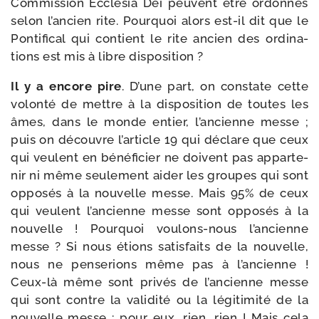
Commission Ecclesia Dei peuvent être ordon­nés
selon l’ancien rite. Pourquoi alors est-​il dit que le
Pontifical qui contient le rite ancien des ordi­na­
tions est mis à libre disposition ?
Il y a encore pire
. D’une part, on constate cette
volon­té de mettre à la dis­po­si­tion de toutes les
âmes, dans le monde entier, l’ancienne messe ;
puis on découvre l’article 19 qui déclare que ceux
qui veulent en béné­fi­cier ne doivent pas appar­te­
nir ni même seule­ment aider les groupes qui sont
oppo­sés à la nou­velle messe. Mais 95% de ceux
qui veulent l’ancienne messe sont oppo­sés à la
nou­velle ! Pourquoi voulons-​nous l’ancienne
messe ? Si nous étions satis­faits de la nou­velle,
nous ne pen­se­rions même pas à l’ancienne !
Ceux-​là même sont pri­vés de l’ancienne messe
qui sont contre la vali­di­té ou la légi­ti­mi­té de la
nou­velle messe : pour eux, rien, rien ! Mais cela