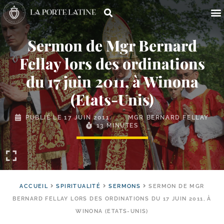
Sermon de Mgr Bernard
Fellay lors des ordinations
du 17 juin 2011, à Winona
(Etats-​Unis)
PUBLIÉ LE
17 JUIN 2011
MGR BERNARD FELLAY
13 MINUTES
ACCUEIL
SPIRITUALITÉ
SERMONS
SERMON DE MGR
BERNARD FELLAY LORS DES ORDINATIONS DU 17 JUIN 2011, À
WINONA (ETATS-UNIS)