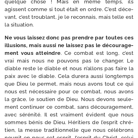
quelque chose ! Mais en même temps, ils
agissent comme si tout était en ordre. C’est déce­
vant, c’est trou­blant, je le recon­nais, mais telle est
la situation.
Ne vous lais­sez donc pas prendre par toutes ces
illu­sions, mais aus­si ne lais­sez pas le décou­ra­ge­
ment vous atteindre
. Ce com­bat est long, c’est
vrai mais nous ne pou­vons pas le chan­ger. Le
diable reste le diable et nous n’allons pas faire la
paix avec le diable. Cela dure­ra aus­si long­temps
que Dieu le per­met, mais nous avons tout ce qui
nous est néces­saire pour ce com­bat, nous avons
la grâce, le sou­tien de Dieu. Nous devons seule­
ment conti­nuer ce com­bat, sans décou­ra­ge­ment,
avec séré­ni­té. Il est vrai­ment évident que nous
sommes bénis de Dieu. Héritiers de l’esprit chré­
tien, la messe tra­di­tion­nelle que nous célé­brons
nour­rit en nous cet esprit, l’esprit du Christ, celui