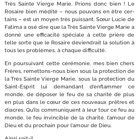
Très Sainte Vierge Marie. Prions donc bien ! Le
Rosaire bien médi­té – nous pou­vons en être cer­
tains – est un moyen très puis­sant. Sœur Lucie de
Fatima a osé dire que la Très Sainte Vierge Marie a
don­né une effi­ca­ci­té spé­ciale à cette prière de
telle sorte que le Rosaire devien­drait la solu­tion à
tous les pro­blèmes, à chaque difficulté.
En pour­sui­vant cette céré­mo­nie, mes bien chers
Frères, remettons-​nous bien sous la pro­tec­tion de
la Très Sainte Vierge Marie, sous la pro­tec­tion du
Saint-​Esprit lui deman­dant d’enflammer ce
monde, de dépo­ser le feu de sa cha­ri­té de plus
en plus dans le cœur de ces nou­veaux prêtres et
diacres. Qu’ils com­mu­niquent à leur tour ce feu au
monde, le feu invin­cible de la cha­ri­té, l’amour de
Dieu et du pro­chain pour l’amour de Dieu.
Ainsi soit-​il.