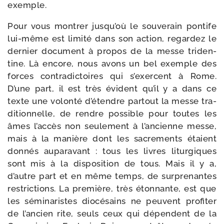
exemple.
Pour vous mon­trer jusqu’où le sou­ve­rain pon­tife
lui-​même est limi­té dans son action, regar­dez le
der­nier docu­ment à pro­pos de la messe tri­den­
tine. Là encore, nous avons un bel exemple des
forces contra­dic­toires qui s’exercent à Rome.
D’une part, il est très évident qu’il y a dans ce
texte une volon­té d’étendre par­tout la messe tra­
di­tion­nelle, de rendre pos­sible pour toutes les
âmes l’accès non seule­ment à l’ancienne messe,
mais à la manière dont les sacre­ments étaient
don­nés aupa­ra­vant : tous les livres litur­giques
sont mis à la dis­po­si­tion de tous. Mais il y a,
d’autre part et en même temps, de sur­pre­nantes
res­tric­tions. La pre­mière, très éton­nante, est que
les sémi­na­ristes dio­cé­sains ne peuvent pro­fi­ter
de l’ancien rite, seuls ceux qui dépendent de la