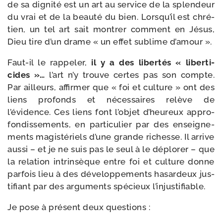
de sa digni­té est un art au ser­vice de la splen­deur
du vrai et de la beau­té du bien. Lorsqu’il est chré­
tien, un tel art sait mon­trer com­ment en Jésus,
Dieu tire d’un drame « un effet sublime d’amour ».
Faut-​il le rap­pe­ler,
il y a des liber­tés « liber­ti­
cides »…
l’art n’y trouve certes pas son compte.
Par ailleurs, affir­mer que « foi et culture » ont des
liens pro­fonds et néces­saires relève de
l’évidence. Ces liens font l’objet d’heureux appro­
fon­dis­se­ments, en par­ti­cu­lier par des ensei­gne­
ments magis­té­riels d’une grande richesse. Il arrive
aus­si – et je ne suis pas le seul à le déplo­rer – que
la rela­tion intrin­sèque entre foi et culture donne
par­fois lieu à des déve­lop­pe­ments hasar­deux jus­
ti­fiant par des argu­ments spé­cieux l’injustifiable.
Je pose à pré­sent deux questions :