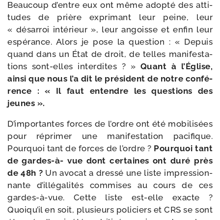
Beaucoup d’entre eux ont même adop­té des atti­
tudes de prière expri­mant leur peine, leur
« désar­roi inté­rieur », leur angoisse et enfin leur
espé­rance. Alors je pose la ques­tion : « Depuis
quand dans un État de droit, de telles mani­fes­ta­
tions sont-​elles inter­dites ? »
Quant à l’Église,
ain­si que nous l’a dit le pré­sident de notre confé­
rence : « Il faut entendre les ques­tions des
jeunes ».
D’importantes forces de l’ordre ont été mobi­li­sées
pour répri­mer une mani­fes­ta­tion paci­fique.
Pourquoi tant de forces de l’ordre ?
Pourquoi tant
de gardes-​à- vue dont cer­taines ont duré près
de 48h ?
Un avo­cat a dres­sé une liste impres­sion­
nante d’illégalités com­mises au cours de ces
gardes-​à-​vue. Cette liste est-​elle exacte ?
Quoiqu’il en soit, plu­sieurs poli­ciers et CRS se sont