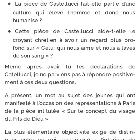
La pièce de Castellucci fait-​elle par­tie d’une
culture qui élève l’homme et donc nous
humanise ?
Cette pièce de Castellucci aide-​t-​elle le
croyant chré­tien à avoir un regard plus pro­
fond sur « Celui qui nous aime et nous a lavés
de son sang » ?
Même après avoir lu les décla­ra­tions de
Catellucci, je ne par­viens pas à répondre posi­ti­ve­
ment à ces deux ques­tions
.
A pré­sent, un mot au sujet des jeunes qui ont
mani­fes­té à l’occasion des repré­sen­ta­tions à Paris
de la pièce inti­tu­lée « Sur le concept du visage
du Fils de Dieu ».
La plus élé­men­taire objec­ti­vi­té exige de dis­tin­
guer entre ce qui s’est pas­sé à l’intérieur du