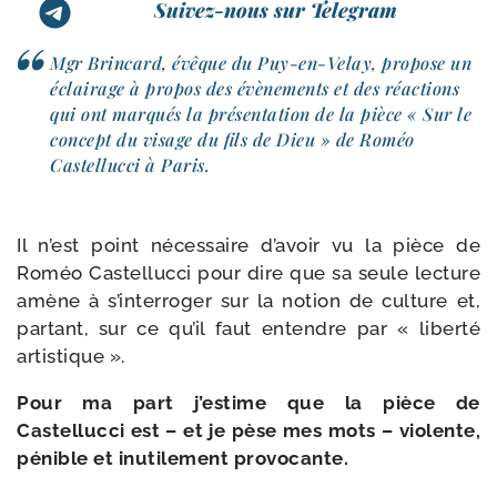
Suivez-nous sur Telegram
Mgr Brincard, évêque du Puy-​en-​Velay, pro­pose un
éclai­rage à pro­pos des évè­ne­ments et des réac­tions
qui ont mar­qués la pré­sen­ta­tion de la pièce « Sur le
concept du visage du fils de Dieu » de Roméo
Castellucci à Paris.
Il n’est point néces­saire d’avoir vu la pièce de
Roméo Castellucci pour dire que sa seule lec­ture
amène à s’interroger sur la notion de culture et,
par­tant, sur ce qu’il faut entendre par « liber­té
artistique ».
Pour ma part j’estime que la pièce de
Castellucci est – et je pèse mes mots – vio­lente,
pénible et inuti­le­ment provocante.