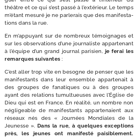
théâtre et ce qui s’est pas­sé à l’extérieur. Le temps
m’étant mesu­ré je ne par­le­rais que des mani­fes­ta­
tions dans la rue.
En m’appuyant sur de nom­breux témoi­gnages et
sur les obser­va­tions d’une jour­na­liste appar­te­nant
à l’équipe d’un grand jour­nal pari­sien,
je ferai les
remarques sui­vantes
:
C’est aller trop vite en besogne de pen­ser que les
mani­fes­tants dans leur ensemble appar­te­nait à
des groupes de fana­tiques ou à des groupes
ayant des rela­tions tumul­tueuses avec l’Église de
Dieu qui est en France. En réa­li­té, un nombre non
négli­geable de mani­fes­tants appar­te­naient aux
réseaux nés des « Journées Mondiales de la
Jeunesse ».
Dans la rue, à quelques excep­tions
près, les jeunes ont mani­fes­té pai­si­ble­ment.