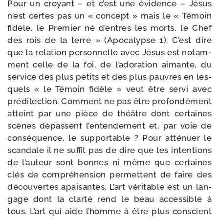
Pour un croyant – et c’est une évi­dence – Jésus
n’est certes pas un « concept » mais le « Témoin
fidèle, le Premier né d’entres les morts, le Chef
des rois de la terre » (Apocalypse 1). C’est dire
que la rela­tion per­son­nelle avec Jésus est notam­
ment celle de la foi, de l’adoration aimante, du
ser­vice des plus petits et des plus pauvres en les­
quels « le Témoin fidèle » veut être ser­vi avec
pré­di­lec­tion. Comment ne pas être pro­fon­dé­ment
atteint par une pièce de théâtre dont cer­taines
scènes dépassent l’entendement et, par voie de
consé­quence, le sup­por­table ? Pour atté­nuer le
scan­dale il ne suf­fit pas de dire que les inten­tions
de l’auteur sont bonnes ni même que cer­taines
clés de com­pré­hen­sion per­mettent de faire des
décou­vertes apai­santes. L’art véri­table est un lan­
gage dont la clar­té rend le beau acces­sible à
tous. L’art qui aide l’homme à être plus conscient