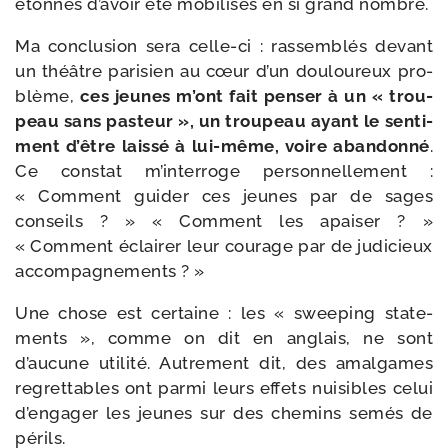
éton­nés d’avoir été mobi­li­sés en si grand nombre.
Ma conclu­sion sera celle-​ci : ras­sem­blés devant
un théâtre pari­sien au cœur d’un dou­lou­reux pro­
blème,
ces jeunes m’ont fait pen­ser à un « trou­
peau sans pas­teur », un trou­peau ayant le sen­ti­
ment d’être lais­sé à lui-​même, voire aban­don­né
.
Ce constat m’interroge per­son­nel­le­ment :
« Comment gui­der ces jeunes par de sages
conseils ? » « Comment les apai­ser ? »
« Comment éclai­rer leur cou­rage par de judi­cieux
accompagnements ? »
Une chose est cer­taine : les « swee­ping sta­te­
ments », comme on dit en anglais, ne sont
d’aucune uti­li­té. Autrement dit, des amal­games
regret­tables ont par­mi leurs effets nui­sibles celui
d’engager les jeunes sur des che­mins semés de
périls.