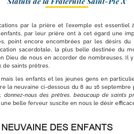
Statuts de la Fraternité Saint-​Pie X
a­tions par la prière et l’exemple est essen­tiel à
 enfants, par leur prière ont à cet égard une impo
es, point encore encom­brées par les dési­rs d
oca­tion sacer­do­tale, la plus belle des­ti­née d
 Dieu de nous en accor­der de nom­breuses. Il y 
 de saints prêtres.
 mais les enfants et les jeunes gens en par­ti­cu­li
ire la neu­vaine ci-​dessous du 8 au 16 sep­tembre
, donnez-​nous des prêtres, beau­coup de saints pr
 une belle fer­veur sus­cite en nous le désir effi­cac