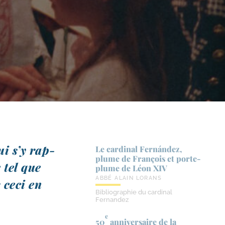
ui s’y rap­
Le cardinal Fernández,
plume de François et porte-​
e tel que
plume de Léon XIV
ABBÉ ALAIN LORANS
 ceci en
Bibliographie du cardinal
Fernandez
e
50
anniversaire de la