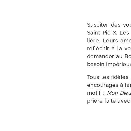
Susciter des voc
Saint-​Pie X. Les
lière. Leurs âm
réflé­chir à la v
deman­der au Bon
besoin impé­rieux
Tous les fidèles,
encou­ra­gés à fa
motif :
Mon Dieu
prière faite avec