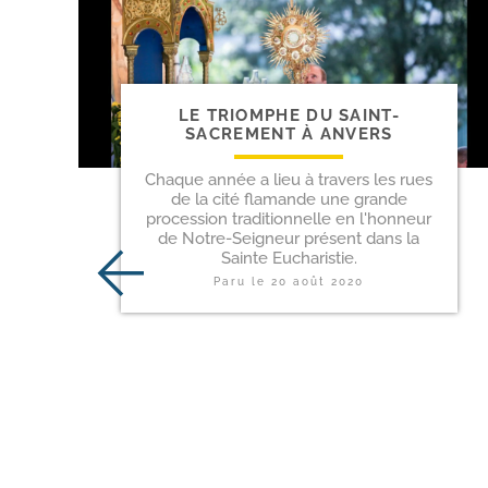
LE TRIOMPHE DU SAINT-​
SACREMENT À ANVERS
Chaque année a lieu à travers les rues
de la cité flamande une grande
procession traditionnelle en l'honneur
de Notre-Seigneur présent dans la
Sainte Eucharistie.
Paru le
20 août 2020