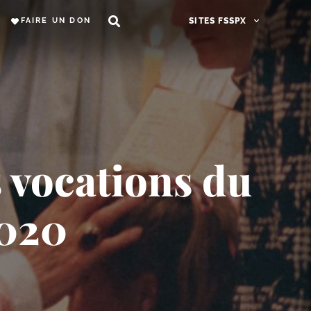
FAIRE UN DON
SITES FSSPX
 vocations du
2020