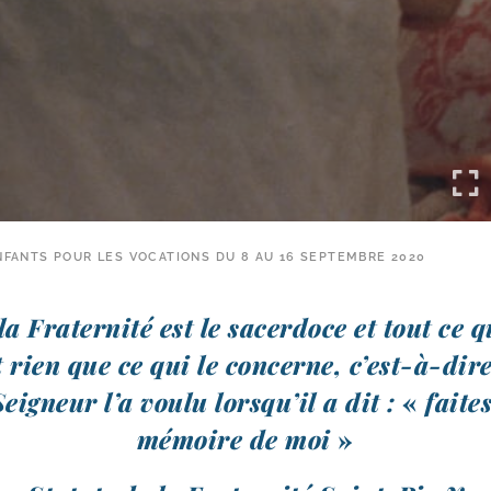
NFANTS POUR LES VOCATIONS DU 8 AU 16 SEPTEMBRE 2020
la Fraternité est le sacer­doce et tout ce q
 rien que ce qui le concerne, c’est-​à-​dir
eigneur l’a vou­lu lors­qu’il a dit :
«
faites
mémoire de moi
»