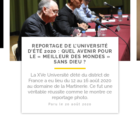
REPORTAGE DE L’UNIVERSITÉ
D’ÉTÉ 2020 : QUEL AVENIR POUR
LE « MEILLEUR DES MONDES »
SANS DIEU ?
La XVe Université d’été du district de
France a eu lieu du 12 au 16 août 2020
au domaine de la Martinerie. Ce fut une
véritable réussite comme le montre ce
reportage photo.
Paru le
20 août 2020