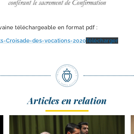
aine télé­char­geable en for­mat pdf :
s-​Croisade-​des-​vocations-​2020
Télécharger
Articles en relation