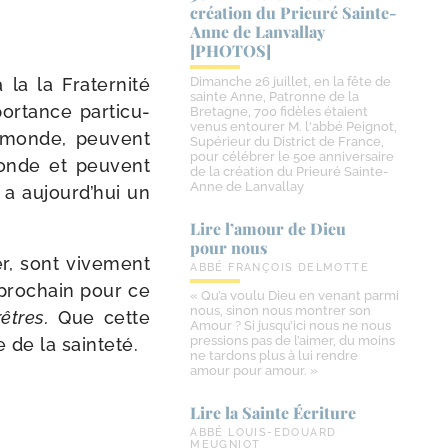
création du Prieuré Sainte-​
Anne de Lanvallay
[PHOTOS]
 la la Fraternité
Dimanche 26 juillet, en la fête de
sainte Anne, Patronne de la
r­tance par­ti­cu­
Bretagne, 700 fidèles étaient
venus entourer M. l'abbé Peignot,
u monde, peuvent
Supérieur du District de France,
pour célébrer le 50e anniversaire
u monde et peuvent
de la création du Prieuré Sainte-
Anne de Lanvallay
a aujourd’­hui un
Lire l’amour de Dieu
pour nous
er, sont vive­ment
ABBÉ FRANÇOIS DELMOTTE
 pro­chain pour ce
« Qu’a voulu Dieu en venant parmi
nous, sinon nous montrer son
êtres.
Que cette
Amour ? Si jusqu’ici nous ne nous
pressions pas de l’aimer, du moins
e de la sainteté.
ne tardons plus à lui rendre
amour pour amour. »
Lire la Sainte Écriture
ABBÉ LOUIS-EDOUARD
MEUGNIOT