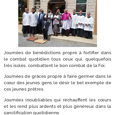
Journées de béné­dic­tions propre à for­ti­fier dans
le com­bat quo­ti­dien tous ceux qui, quel­que­fois
très iso­lés, com­battent le bon com­bat de la Foi.
Journées de grâces propre à faire ger­mer dans le
cœur des jeunes gens le désir le bel exemple de
ces jeunes prêtres.
Journées inou­bliables qui réchauffent les cœurs
et les rend plus ardents et plus géné­reux dans la
sanc­ti­fi­ca­tion quotidienne.