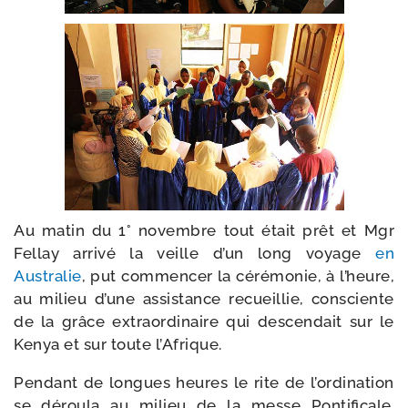
Au matin du 1° novembre tout était prêt et Mgr
Fellay arri­vé la veille d’un long voyage
en
Australie
, put com­men­cer la céré­mo­nie, à l’heure,
au milieu d’une assis­tance recueillie, consciente
de la grâce extra­or­di­naire qui des­cen­dait sur le
Kenya et sur toute l’Afrique.
Pendant de longues heures le rite de l’or­di­na­tion
se dérou­la au milieu de la messe Pontificale.