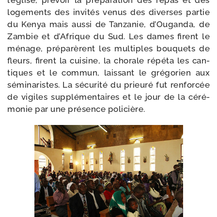
l’é­glise, pré­voir la pré­pa­ra­tion des repas et des
loge­ments des invi­tés venus des diverses par­tie
du Kenya mais aus­si de Tanzanie, d’Ouganda, de
Zambie et d’Afrique du Sud. Les dames firent le
ménage, pré­pa­rèrent les mul­tiples bou­quets de
fleurs, firent la cui­sine, la cho­rale répé­ta les can­
tiques et le com­mun, lais­sant le gré­go­rien aux
sémi­na­ristes. La sécu­ri­té du prieu­ré fut ren­for­cée
de vigiles sup­plé­men­taires et le jour de la céré­
mo­nie par une pré­sence policière.