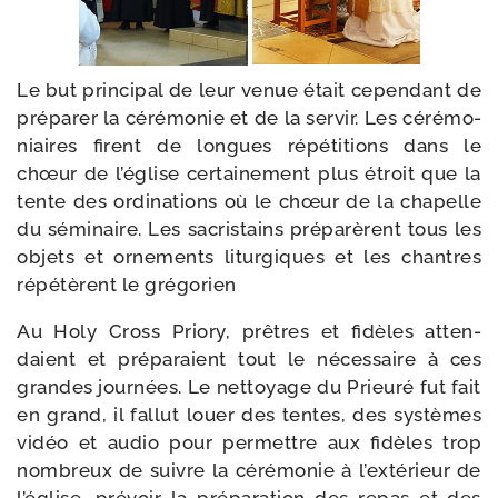
Le but prin­ci­pal de leur venue était cepen­dant de
pré­pa­rer la céré­mo­nie et de la ser­vir. Les céré­mo­
niaires firent de longues répé­ti­tions dans le
chœur de l’é­glise cer­tai­ne­ment plus étroit que la
tente des ordi­na­tions où le chœur de la cha­pelle
du sémi­naire. Les sacris­tains pré­pa­rèrent tous les
objets et orne­ments litur­giques et les chantres
répé­tèrent le grégorien
Au Holy Cross Priory, prêtres et fidèles atten­
daient et pré­pa­raient tout le néces­saire à ces
grandes jour­nées. Le net­toyage du Prieuré fut fait
en grand, il fal­lut louer des tentes, des sys­tèmes
vidéo et audio pour per­mettre aux fidèles trop
nom­breux de suivre la céré­mo­nie à l’ex­té­rieur de