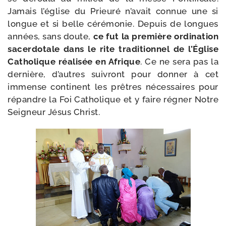
Jamais l’é­glise du Prieuré n’a­vait connue une si
longue et si belle céré­mo­nie. Depuis de longues
années, sans doute,
ce fut la pre­mière ordi­na­tion
sacer­do­tale dans le rite tra­di­tion­nel de l’Église
Catholique réa­li­sée en Afrique
. Ce ne sera pas la
der­nière, d’autres sui­vront pour don­ner à cet
immense conti­nent les prêtres néces­saires pour
répandre la Foi Catholique et y faire régner Notre
Seigneur Jésus Christ.