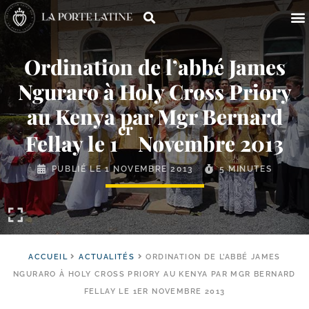
Ordination de l’abbé James
Nguraro à Holy Cross Priory
au Kenya par Mgr Bernard
er
Fellay le 1
Novembre 2013
PUBLIÉ LE
1 NOVEMBRE 2013
5 MINUTES
ACCUEIL
ACTUALITÉS
ORDINATION DE L’ABBÉ JAMES
NGURARO À HOLY CROSS PRIORY AU KENYA PAR MGR BERNARD
FELLAY LE 1ER NOVEMBRE 2013