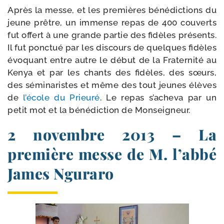
Après la messe, et les pre­mières béné­dic­tions du
jeune prêtre, un immense repas de 400 cou­verts
fut offert à une grande par­tie des fidèles pré­sents.
Il fut ponc­tué par les dis­cours de quelques fidèles
évo­quant entre autre le début de la Fraternité au
Kenya et par les chants des fidèles, des sœurs,
des sémi­na­ristes et même des tout jeunes élèves
de
l’é­cole du Prieuré
. Le repas s’a­che­va par un
petit mot et la béné­dic­tion de Monseigneur.
2 novembre 2013 – La
première messe de M. l’abbé
James Nguraro