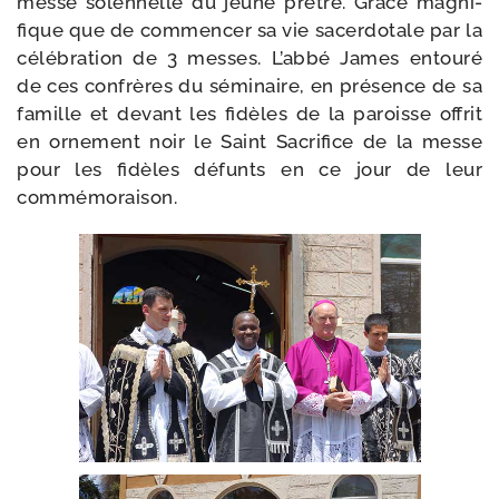
messe solen­nelle du jeune prêtre. Grâce magni­
fique que de com­men­cer sa vie sacer­do­tale par la
célé­bra­tion de 3 messes. L’abbé James entou­ré
de ces confrères du sémi­naire, en pré­sence de sa
famille et devant les fidèles de la paroisse offrit
en orne­ment noir le Saint Sacrifice de la messe
pour les fidèles défunts en ce jour de leur
commémoraison.