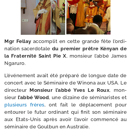
Mgr Fellay
accom­plit en cette grande fête l’or­di­
na­tion sacer­do­tale
du pre­mier prêtre Kényan de
la Fraternité Saint Pie X
, mon­sieur l’ab­bé James
Ngaruro.
L’événement avait été pré­pa­ré de longue date de
concert avec le Séminaire de Winona aux USA. Le
direc­teur
Monsieur l’ab­bé Yves Le Roux
, mon­
sieur
l’ab­bé Wood
, une dizaine de sémi­na­ristes et
plu­sieurs frères
, ont fait le dépla­ce­ment pour
entou­rer le futur ordi­nant qui finit son sémi­naire
aux Etats-​Unis après avoir l’a­voir com­men­cé au
sémi­naire de Goulbun en Australie.