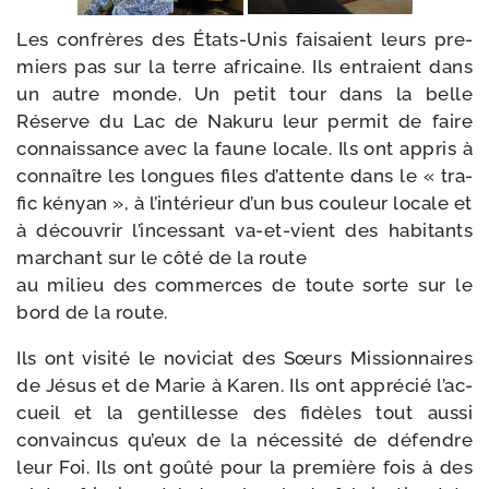
Les confrères des États-​Unis fai­saient leurs pre­
miers pas sur la terre afri­caine. Ils entraient dans
un autre monde. Un petit tour dans la belle
Réserve du Lac de Nakuru leur per­mit de faire
connais­sance avec la faune locale. Ils ont appris à
connaître les longues files d’at­tente dans le « tra­
fic kényan », à l’in­té­rieur d’un bus cou­leur locale et
à décou­vrir l’in­ces­sant va-​et-​vient des habi­tants
mar­chant sur le côté de la route
au milieu des com­merces de toute sorte sur le
bord de la route.
Ils ont visi­té le novi­ciat des Sœurs Missionnaires
de Jésus et de Marie à Karen. Ils ont appré­cié l’ac­
cueil et la gen­tillesse des fidèles tout aus­si
convain­cus qu’eux de la néces­si­té de défendre
leur Foi. Ils ont goû­té pour la pre­mière fois à des