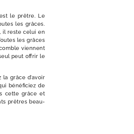
est le prêtre. Le
toutes les grâces.
il reste celui en
Toutes les grâces
s comble viennent
eul peut offrir le
 la grâce d’avoir
qui béné­fi­ciez de
as cette grâce et
nts prêtres beau­