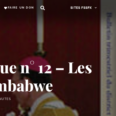
FAIRE UN DON
SITES FSSPX
ue n° 12 – Les
imbabwe
INUTES