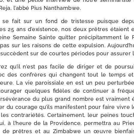
Reja, l’abbé Pius Nanthambwe.
on se fait sur un fond de tris­tesse puisque dep
s 25 ans d’existence, nos deux prêtres étaient e
ine Semaine Sainte quit­ter pré­ci­pi­tam­ment le
as sur les rai­sons de cette expul­sion. Aujourd’h
 suc­cèdent sur de courtes périodes pour assu­rer l
z qu’il n’est pas facile de diri­ger et de pour­suiv
avec des confrères qui changent tout le temps e
meure. La vie parois­siale en est un peu per­tur­b
écou­ra­ger quelques fidèles de conti­nuer à fré­qu
r­sé­vé­rance du plus grand nombre est vrai­ment é
ci­ter du cou­rage qu’ils mani­festent pour faire vivre 
t les contra­rié­tés. Certainement, leur peines to
ui, à l’heure de la Providence, per­met­tra au Prie
é de prêtres et au Zimbabwe un œuvre bien­fai­s