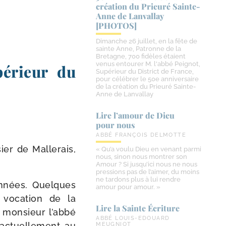
création du Prieuré Sainte-​
Anne de Lanvallay
[PHOTOS]
Dimanche 26 juillet, en la fête de
sainte Anne, Patronne de la
Bretagne, 700 fidèles étaient
venus entourer M. l'abbé Peignot,
périeur du
Supérieur du District de France,
pour célébrer le 50e anniversaire
de la création du Prieuré Sainte-
Anne de Lanvallay
Lire l’amour de Dieu
pour nous
ABBÉ FRANÇOIS DELMOTTE
ier de Mallerais,
« Qu’a voulu Dieu en venant parmi
nous, sinon nous montrer son
Amour ? Si jusqu’ici nous ne nous
pressions pas de l’aimer, du moins
ne tardons plus à lui rendre
 années. Quelques
amour pour amour. »
e voca­tion de la
Lire la Sainte Écriture
mon­sieur l’abbé
ABBÉ LOUIS-EDOUARD
actuel­le­ment au
MEUGNIOT