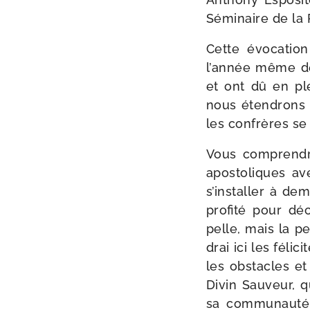
Séminaire de la 
Cette évo­ca­ti
l’année même de
et ont dû en ple
nous éten­drons p
les confrères se
Vous com­pren­dre
apos­to­liques 
s’installer à de
pro­fi­té pour d
pelle, mais la pe
drai ici les féli­
les obs­tacles e
Divin Sauveur, q
sa com­mu­nau­t