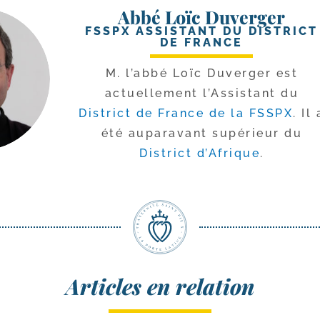
Abbé Loïc Duverger
FSSPX ASSISTANT DU DISTRICT
DE FRANCE
M. l’ab­bé Loïc Duverger est
actuel­le­ment l’Assistant du
District de France de la FSSPX
. Il 
été aupa­ra­vant supé­rieur du
District d’Afrique
.
Articles en relation