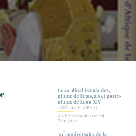
Le cardinal Fernández,
e
plume de François et porte-​
plume de Léon XIV
ABBÉ ALAIN LORANS
Bibliographie du cardinal
Fernandez
e
50
anniversaire de la