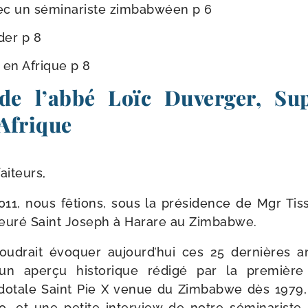
ec un sémi­na­riste zim­babwéen p 6
der p 8
 en Afrique p 8
 de l’abbé Loïc Duverger, Su
’Afrique
aiteurs,
11, nous fêtions, sous la pré­si­dence de Mgr Tiss
ieuré Saint Joseph à Harare au Zimbabwe.
 vou­drait évo­quer aujourd’hui ces 25 der­nières
, un aper­çu his­to­rique rédi­gé par la pre­mièr
rdotale Saint Pie X venue du Zimbabwe dès 1979, 
, et une petite inter­view de notre sémi­na­riste 