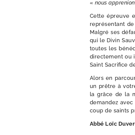
«
nous appre­nions
Cette épreuve es
repré­sen­tant de
Malgré ses défau
qui le Divin Sau
toutes les béné­
direc­te­ment ou 
Saint Sacrifice d
Alors en par­cou
un prêtre à votre 
la grâce de la m
deman­dez avec p
coup de saints pr
Abbé Loïc Duver