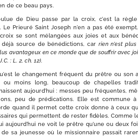
en de ce beau pays.
lue de Dieu passe par la croix, c’est la règle 
 Le Prieuré Saint Joseph n’en a pas été exempt
roix se sont mélan­gées aux joies et aux béné­di
t déjà source de béné­dic­tions, car
rien n’est plu
plus avan­ta­geux en ce monde que de souf­frir avec jo
.C. : L. 2, ch. 12).
’est le chan­ge­ment fré­quent du prêtre ou son
ou moins long, beau­coup de cha­pelles tra­di­t
naissent aujourd’hui : messes peu fré­quentes, 
ons, peu de pré­di­ca­tions. Elle est com­mune 
orde quand il per­met cette croix donne à ceux q
­saires qui per­mettent de res­ter fidèles. Comme l
ui aujourd’hui ne voit le prêtre qu’une ou deux foi
de sa jeu­nesse où le mis­sion­naire pas­sait rare­