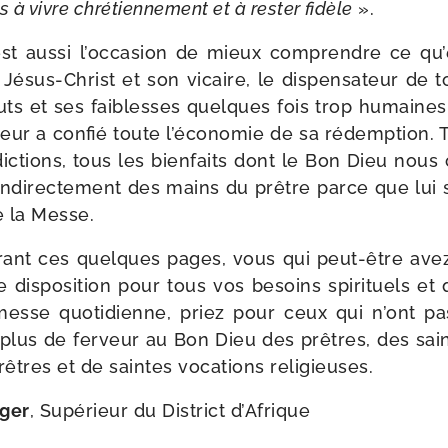
 à vivre chré­tien­ne­ment et à res­ter fidèle
».
t aus­si l’occasion de mieux com­prendre ce qu’
 Jésus-​Christ et son vicaire, le dis­pen­sa­teur de 
ts et ses fai­blesses quelques fois trop humaines, 
veur a confié toute l’économie de sa rédemp­tion. 
dic­tions, tous les bien­faits dont le Bon Dieu nou
indi­rec­te­ment des mains du prêtre parce que lui s
e la Messe.
­rant ces quelques pages, vous qui peut-​être avez
dis­po­si­tion pour tous vos besoins spi­ri­tuels et 
esse quo­ti­dienne, priez pour ceux qui n’ont p
lus de fer­veur au Bon Dieu des prêtres, des sai
êtres et de saintes voca­tions religieuses.
ger
, Supérieur du District d’Afrique