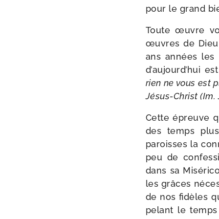
pour le grand bi
Toute œuvre vou­
œuvres de Dieu.
ans années les c
d’aujourd’hui es
rien ne vous est 
Jésus-​Christ (Im. J
Cette épreuve qu
des temps plus 
paroisses la con
peu de confes­si
dans sa Miséric
les grâces néces
de nos fidèles q
pe­lant le temps 