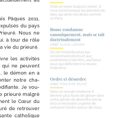
C’est un texte toujours vivant ; il
nous communique les pensées du
Dieu qui aime nos âmes comme
uis Pâques 2011,
un Père.
xpul­sés du pays
Rome condamne
 Prieuré. Nous ne
canoniquement, mais se tait
doctrinalement
ui, à tour de rôle
ABBÉ ALAIN LORANS
a vie du prieuré.
On ne reviendra plus aux
excommunications et aux
re les acti­vi­tés
anathèmes tridentins, sauf pour
ceux qui défendent la messe
t qui ne peuvent
tridentine.
ée, le démon en a
Ordre et désordre
en­ter notre cha­
ABBÉ PHILIPPE PAZAT
di­fiante. Je vou­
Dans un monde moderne il
le prieu­ré mal­gré
devient plus facile de glisser dans
cette spirale de désordre moral,
uchent le Cœur du
d’où la nécessité urgente de
restaurer l’ordre autour de nous.
uré de retrou­ver
ante catho­lique