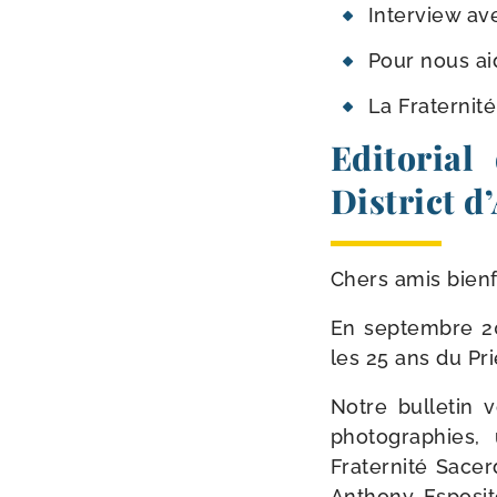
Interview av
Pour nous ai
La Fraternité
Editorial
District d
Chers amis bienf
En sep­tembre 20
les 25 ans du Pr
Notre bul­le­tin
pho­to­gra­phies
Fraternité Sace
Anthony Esposito