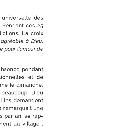
uni­ver­selle des
. Pendant ces 25
c­tions. La croix
s agréable à Dieu,
ie pour l’amour de
 absence pen­dant
ion­nelles et de
même le dimanche,
à beau­coup. Dieu
ui les demandent
e remar­quait une
s par an, se rap­
ment au vil­lage :