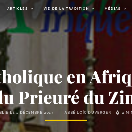
ARTICLES
VIE DE LA TRADITION
MÉDIAS
holique en Afriq
 du Prieuré du Z
BLIÉ LE
1 DÉCEMBRE 2013
ABBÉ LOÏC DUVERGER
4 M