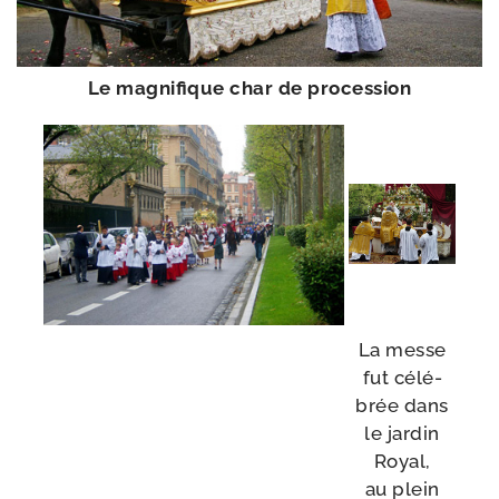
Le magni­fique char de procession
La messe
fut célé­
brée dans
le jar­din
Royal,
au plein