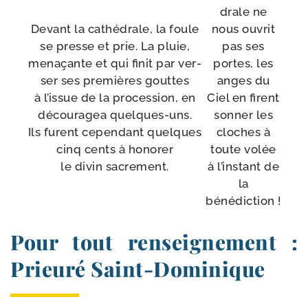
drale ne
Devant la cathé­drale, la foule
nous ouvrit
se presse et prie. La pluie,
pas ses
mena­çante et qui finit par ver­
portes, les
ser ses pre­mières gouttes
anges du
à l’issue de la pro­ces­sion, en
Ciel en firent
décou­ra­gea quelques-uns.
son­ner les
Ils furent cepen­dant quelques
cloches à
cinq cents à honorer
toute volée
le divin sacrement.
à l’instant de
la
bénédiction !
Pour tout renseignement :
Prieuré Saint-Dominique