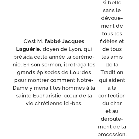
si belle
sans le
dévoue­
ment de
tous les
C’est M.
l’abbé Jacques
fidèles et
Laguérie
, doyen de Lyon, qui
de tous
pré­si­da cette année la céré­mo­
les amis
nie. En son ser­mon, il retra­ça les
de la
grands épi­sodes de Lourdes
Tradition
pour mon­trer com­ment Notre-​
qui aident
Dame y menait les hommes à la
à la
sainte Eucharistie, cœur de la
confec­tion
vie chré­tienne ici-bas.
du char
et au
dérou­le­
ment de la
pro­ces­sion.