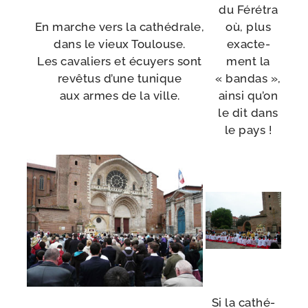
du Férétra
En marche vers la cathé­drale,
où, plus
dans le vieux Toulouse.
exac­te­
Les cava­liers et écuyers sont
ment la
revê­tus d’une tunique
« bandas »,
aux armes de la ville.
ain­si qu’on
le dit dans
le pays !
Si la cathé­