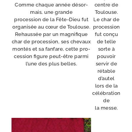
Comme chaque année désor­
centre de
mais, une grande
Toulouse.
pro­ces­sion de la Fête-​Dieu fut
Le char de
orga­ni­sée au cœur de Toulouse.
pro­ces­sion
Rehaussée par un magni­fique
fut conçu
char de pro­ces­sion, ses che­vaux
de telle
mon­tés et sa fan­fare, cette pro­
sorte à
ces­sion figure peut-​être par­mi
pou­voir
l’une des plus belles.
ser­vir de
rétable
d’autel
lors de la
célé­bra­tion
de
la messe.