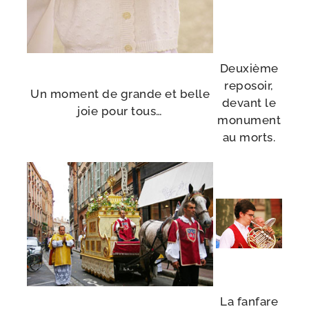
Deuxième
repo­soir,
Un moment de grande et belle
devant le
joie pour tous…
monu­ment
au morts.
La fan­fare