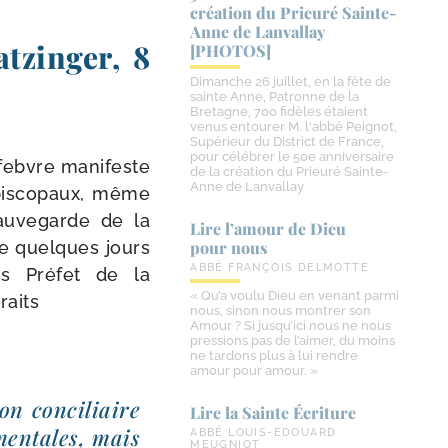
création du Prieuré Sainte-​
Anne de Lanvallay
atzinger, 8
[PHOTOS]
Dimanche 26 juillet, en la fête de
sainte Anne, Patronne de la
Bretagne, 700 fidèles étaient
venus entourer M. l'abbé Peignot,
Supérieur du District de France,
pour célébrer le 50e anniversaire
efebvre mani­feste
de la création du Prieuré Sainte-
Anne de Lanvallay
pis­co­paux, même
au­ve­garde de la
Lire l’amour de Dieu
que quelques jours
pour nous
ABBÉ FRANÇOIS DELMOTTE
ors Préfet de la
« Qu’a voulu Dieu en venant parmi
raits
nous, sinon nous montrer son
Amour ? Si jusqu’ici nous ne nous
pressions pas de l’aimer, du moins
ne tardons plus à lui rendre
amour pour amour. »
on conci­liaire
Lire la Sainte Écriture
­men­tales, mais
ABBÉ LOUIS-EDOUARD
MEUGNIOT