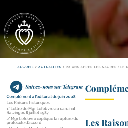
ACCUEIL
ACTUALITÉS
20 ANS APRÈS LES SACRES : LE 
Complément
Suivez-nous sur Telegram
Complément à l’éditorial de juin 2008
Les Raisons historiques
1° Lettre de Mgr Lefebvre au cardinal
Ratzinger, 8 juillet 1987
2° Mgr Lefebvre explique la rupture du
Les Raison
protocole d’accord