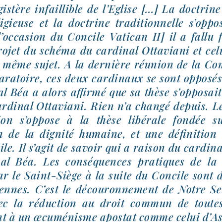
istère infaillible de l’Eglise […] La doc­trine 
li­gieuse et la doc­trine tra­di­tion­nelle s’op­po
’occasion du Concile Vatican II] il a fal­lu
ro­jet du sché­ma du car­di­nal Ottaviani et cel
e même sujet. A la der­nière réunion de la C
pa­ra­toire, ces deux car­di­naux se sont oppo­s
al Béa a alors affir­mé que sa thèse s’op­po­sai
ar­di­nal Ottaviani. Rien n’a chan­gé depuis. 
ion s’op­pose à la thèse libé­rale fon­dée 
n de la digni­té humaine, et une défi­ni­tion
vile. Il s’a­git de savoir qui a rai­son du car­di­
nal Béa. Les conséq­uences pra­tiques de la 
ar le Saint-​Siège à la suite du Concile sont d
tiennes. C’est le décou­ron­ne­ment de Notre S
ec la réduc­tion au droit com­mun de toutes 
ant à un œcu­mé­nisme apos­tat comme celui d’As