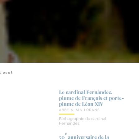
N 2008
Le cardinal Fernández,
plume de François et porte-​
plume de Léon XIV
ABBÉ ALAIN LORANS
Bibliographie du cardinal
Fernandez
e
50
anniversaire de la