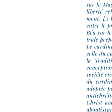
sur le Mag
liber­té re
ment. [A l
entre le p
Béa sur l
trale pré­
Le car­di­n
celle du c
la Tradit
concep­tio
socié­té ci
du car­di­
adop­tée p
anti­chré­
Christ av
abou­tis­s