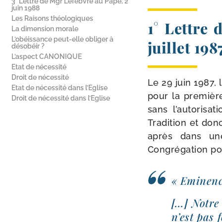
3° Lettre de Mgr Lefebvre au Pape, 2
juin 1988
Les Raisons théologiques
1° Lettre 
La dimension morale
L’obéissance peut-​elle obliger à
juillet 198
désobéir ?
L’aspect CANONIQUE
Etat de nécessité
Droit de nécessité
Le 29 juin 1987, 
Etat de nécessité dans l’Eglise
pour la pre­mièr
Droit de nécessité dans l’Eglise
sans l’autorisat
Tradition et donc
après dans une 
Congrégation pour
« Eminenc
[…] Notre 
n’est pas f