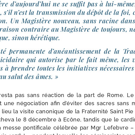
re d’au­jourd’­hui ne se suf­fit pas à lui-​même
, s’il n’est la trans­mis­sion du dépôt de la foi, 
on. Un Magistère nou­veau, sans racine dans 
 rai­son contraire au Magistère de tou­jours, n
ique, sinon hérétique.
té per­ma­nente d’a­néan­tis­se­ment de la Tr
ui­ci­daire qui auto­rise par le fait même, les 
s à prendre toutes les ini­tia­tives néces­saires
 au salut des âmes. »
res­ta pas sans réac­tion de la part de Rome. Le 2
 une négo­cia­tion afin d’éviter des sacres sans man­
t lieu la visite cano­nique de la Fraternité Saint Pi
cheva le 8 décembre à Ecône, tan­dis que le car­di­
a messe pon­ti­fi­cale célé­brée par Mgr Lefebvre – s