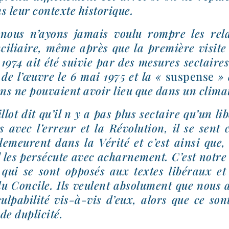
s leur contexte historique.
nous n’ayons jamais vou­lu rompre les rela
iliaire, même après que la pre­mière visite
974 ait été sui­vie par des mesures sec­taires
e de l’œuvre le 6 mai 1975 et la «
sus­pense
» 
ions ne pou­vaient avoir lieu que dans un cli­m
lot dit qu’il n y a pas plus sec­taire qu’un libé
 avec l’er­reur et la Révolution, il se sent
emeurent dans la Vérité et c’est ain­si que, s
l les per­sé­cute avec acharne­ment. C’est notre
 qui se sont oppo­sés aux textes libé­raux e
 du Concile. Ils veulent abso­lu­ment que nou
ulpa­bi­li­té vis-​à-​vis d’eux, alors que ce so
 de duplicité.