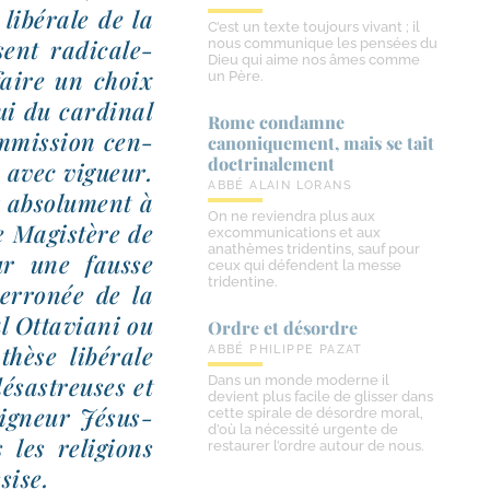
libé­rale de la
C’est un texte toujours vivant ; il
sent radi­ca­le­
nous communique les pensées du
Dieu qui aime nos âmes comme
 faire un choix
un Père.
ui du car­di­nal
Rome condamne
ommission cen­
canoniquement, mais se tait
doctrinalement
és avec vigueur.
ABBÉ ALAIN LORANS
t abso­lu­ment à
On ne reviendra plus aux
Le Magistère de
excommunications et aux
anathèmes tridentins, sauf pour
sur une fausse
ceux qui défendent la messe
tridentine.
 erro­née de la
nal Ottaviani ou
Ordre et désordre
thèse libé­rale
ABBÉ PHILIPPE PAZAT
ésas­treuses et
Dans un monde moderne il
devient plus facile de glisser dans
eigneur Jésus-​
cette spirale de désordre moral,
d’où la nécessité urgente de
les reli­gions
restaurer l’ordre autour de nous.
sise.