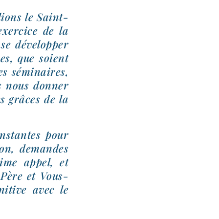
lions le Saint-​
exer­cice de la
se déve­lop­per
mes, que soient
les sémi­naires,
s nous don­ner
es grâces de la
ns­tantes pour
­tion, demandes
­time appel, et
​Père et Vous-​
­ni­tive avec le