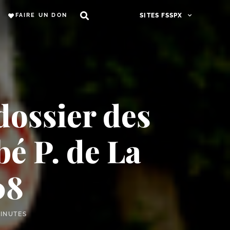
FAIRE UN DON
SITES FSSPX
 dossier des
é P. de La
08
MINUTES