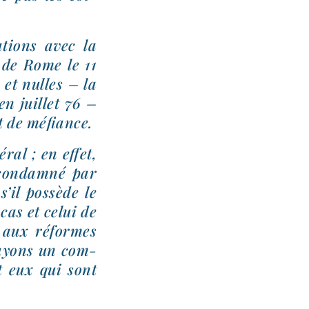
­tions avec la
 de Rome le 11
 et nulles – la
en juillet 76 –
at de méfiance.
­ral ; en effet,
 condam­né par
’il pos­sède le
 cas et celui de
t aux réformes
s ayons un com­
nt eux qui sont