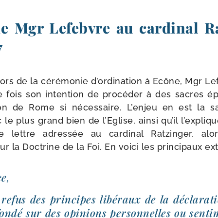
de Mgr Lefebvre au cardinal R
7
lors de la céré­mo­nie d’ordination à Ecône, Mgr L
e fois son inten­tion de pro­cé­der à des sacres é
ion de Rome si néces­saire. L’enjeu en est la s
 le plus grand bien de l’Eglise, ain­si qu’il l’expli
lettre adres­sée au car­di­nal Ratzinger, al
 la Doctrine de la Foi. En voi­ci les prin­ci­paux ext
e,
refus des prin­cipes libé­raux de la décla­ra­ti
on­dé sur des opi­nions per­son­nelles ou sen­ti