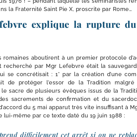
is 1976 ! – pen­dant laquelle les sémi­na­ristes ren
s la Fraternité Saint Pie X, pros­crite par Rome…
febvre explique la rupture du
s romaines abou­tirent à un pre­mier pro­to­cole d’
 recher­ché par Mgr Lefebvre était la sau­ve­gard
ui se concré­ti­sait : 1° par la créa­tion d’une co
t de pro­té­ger l’essor de la Tradition mal­gré
 le sacre de plu­sieurs évêques issus de la Traditi
 des sacre­ments de confir­ma­tion et du sacer­d
 d’accord du 5 mai appa­rut très vite insuf­fi­sant à M
ue lui-​même par ce texte daté du 19 juin 1988 :
rend dif­fi­ci­le­ment cet arrêt si on ne repla