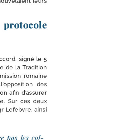
ou­ve­laient leurs
 protocole
accord, signé le 5
e de la Tradition
m­mis­sion romaine
 l’opposition des
on afin d’assurer
oce. Sur ces deux
gr Lefebvre, ain­si
ce pas les col­