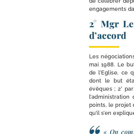
de célé­brer depu
enga­ge­ments dan
2° Mgr Le
d’accord
Les négo­cia­tion
mai 1988. Le but
de l’Eglise, ce q
dont le but étai
évêques ; 2° par
l’administration
points, le pro­jet
qu’il s’en expliq
« On com­p