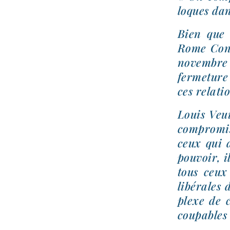
loques dan
Bien que 
Rome Conc
novembre 1
fer­me­tur
ces rela­t
Louis Veuil
compro­mis
ceux qui d
pou­voir, i
tous ceux
libé­rales
plexe de c
cou­pables