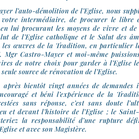
rayer l’auto-​démolition de l’Eglise, nous sup­p
votre inter­mé­diaire, de pro­cu­rer le libre 
en lui pro­cu­rant les moyens de vivre et de 
lut de l’Eglise catho­lique et le Salut des â
 les œuvres de la Tra­dition, en par­ti­cu­lier 
E. Mgr Castro-​Mayer et moi-​même puis­sion
­ai­res de notre choix pour gar­der à l’Eglise l
seule source de réno­va­tion de l’Eglise.
 après bien­tôt vingt années de demandes i
n­cou­ragé et béni l’ex­pé­rience de la Tra­di
res­tées sans réponse, c’est sans doute l’ul
u et devant l’his­toire de l’Eglise ; le Saint-
­riez la res­pon­sa­bi­li­té d’une rup­ture défi
l’Eglise et avec son Magistère.