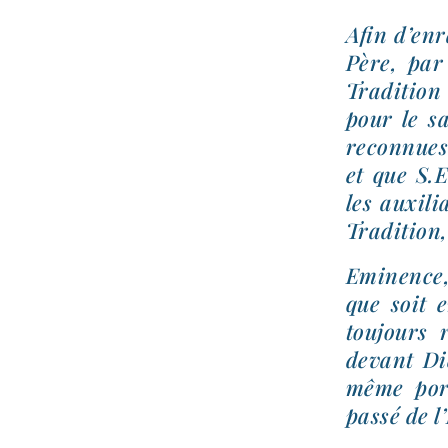
Afin d’en­
Père, par 
Tradition 
pour le sa
recon­nues
et que S.
les auxili
Tradition, 
Eminence,
que soit e
tou­jours 
devant Die
même por­te
pas­sé de 