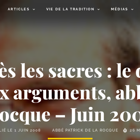
ARTICLES
VIE DE LA TRADITION
MÉDIAS
s les sacres : le
x arguments, abb
ocque – Juin 20
LIÉ LE
1 JUIN 2008
ABBÉ PATRICK DE LA ROCQUE
26 