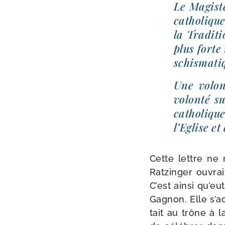
Le Magistè
catholi­que
la Traditi
plus forte
schis­ma­t
Une volon­
volon­té s
catho­lique
l’Eglise et
Cette lettre ne 
Ratzinger ouvrait
C’est ain­si qu’eu
Gagnon. Elle s’a
tait au trône à l