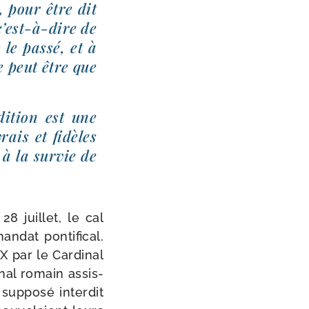
, pour être dit
c’est-​à-​dire de
le pas­sé, et à
e peut être que
adition est une
vrais et fidèles
 à la sur­vie de
8 juillet, le cal
dat pon­ti­fi­cal.
e X par le Cardinal
nal romain assis­
up­po­sé inter­dit