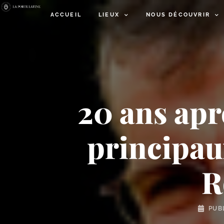
ACCUEIL
LIEUX
NOUS DÉCOUVRIR
20 ans aprè
principau
R
PUB