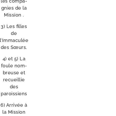
les com­pa­
gnies de la
Mission .
3) Les filles
de
l’Immaculée
des Sœurs.
4) et 5) La
foule nom­
breuse et
recueillie
des
paroissiens
6) Arrivée à
la Mission