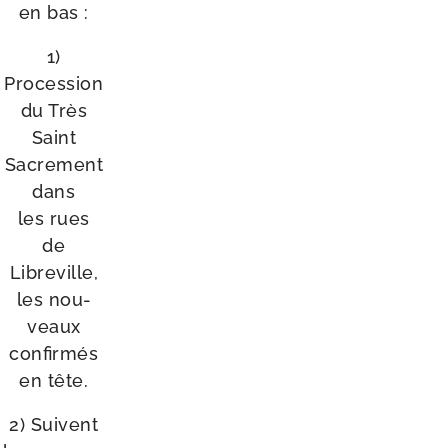
en bas :
1)
Procession
du Très
Saint
Sacrement
dans
les rues
de
Libreville,
les nou­
veaux
confir­més
en tête.
2) Suivent