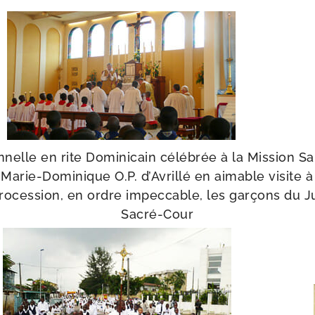
nelle en rite Dominicain célé­brée à la Mission Sa
 Marie-​Dominique O.P. d’Avrillé en aimable visite à 
ro­ces­sion, en ordre impec­cable, les gar­çons du 
Sacré-Cour