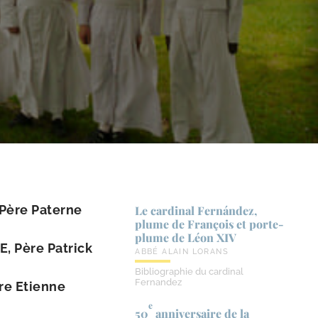
 Père Paterne
Le cardinal Fernández,
plume de François et porte-​
plume de Léon XIV
, Père Patrick
ABBÉ ALAIN LORANS
Bibliographie du cardinal
Fernandez
re Etienne
e
50
anniversaire de la