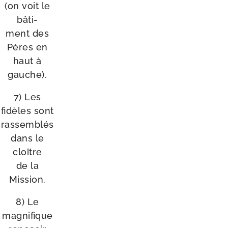
(on voit le
bâti­
ment des
Pères en
haut à
gauche).
7) Les
fidèles sont
ras­sem­blés
dans le
cloître
de la
Mission.
8) Le
magni­fique