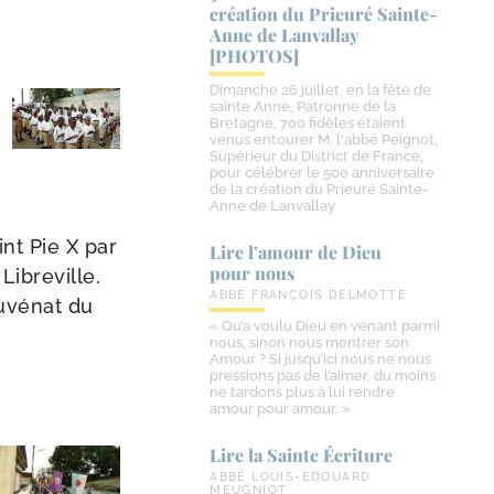
création du Prieuré Sainte-​
Anne de Lanvallay
[PHOTOS]
Dimanche 26 juillet, en la fête de
sainte Anne, Patronne de la
Bretagne, 700 fidèles étaient
venus entourer M. l'abbé Peignot,
Supérieur du District de France,
pour célébrer le 50e anniversaire
de la création du Prieuré Sainte-
Anne de Lanvallay
int Pie X par
Lire l’amour de Dieu
pour nous
Libreville.
ABBÉ FRANÇOIS DELMOTTE
Juvénat du
« Qu’a voulu Dieu en venant parmi
nous, sinon nous montrer son
Amour ? Si jusqu’ici nous ne nous
pressions pas de l’aimer, du moins
ne tardons plus à lui rendre
amour pour amour. »
Lire la Sainte Écriture
ABBÉ LOUIS-EDOUARD
MEUGNIOT