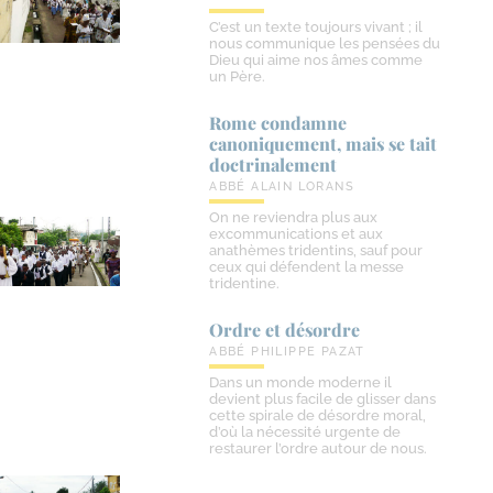
C’est un texte toujours vivant ; il
nous communique les pensées du
Dieu qui aime nos âmes comme
un Père.
Rome condamne
canoniquement, mais se tait
doctrinalement
ABBÉ ALAIN LORANS
On ne reviendra plus aux
excommunications et aux
anathèmes tridentins, sauf pour
ceux qui défendent la messe
tridentine.
Ordre et désordre
ABBÉ PHILIPPE PAZAT
Dans un monde moderne il
devient plus facile de glisser dans
cette spirale de désordre moral,
d’où la nécessité urgente de
restaurer l’ordre autour de nous.