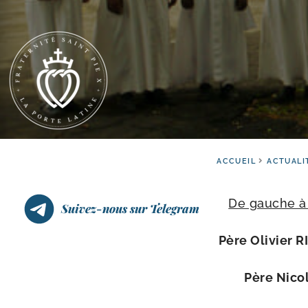
ACCUEIL
ACTUALI
De gauche à 
Suivez-nous sur Telegram
Père Olivier 
Père Nico