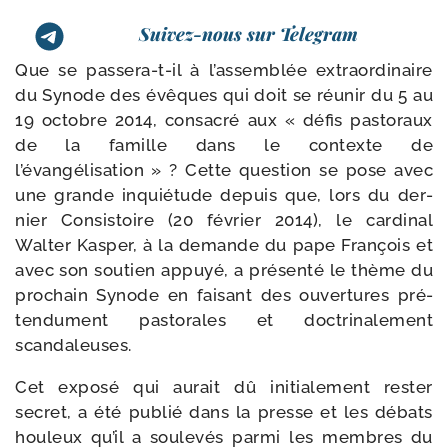
Suivez-nous sur Telegram
Que se passera-​t-​il à l’assemblée extra­or­di­naire
du Synode des évêques qui doit se réunir du 5 au
19 octobre 2014, consa­cré aux « défis pas­to­raux
de la famille dans le contexte de
l’évangélisation » ? Cette ques­tion se pose avec
une grande inquié­tude depuis que, lors du der­
nier Consistoire (20 février 2014), le car­di­nal
Walter Kasper, à la demande du pape François et
avec son sou­tien appuyé, a pré­sen­té le thème du
pro­chain Synode en fai­sant des ouver­tures pré­
ten­du­ment pas­to­rales et doc­tri­na­le­ment
scandaleuses.
Cet expo­sé qui aurait dû ini­tia­le­ment res­ter
secret, a été publié dans la presse et les débats
hou­leux qu’il a sou­le­vés par­mi les membres du