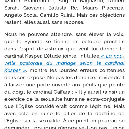
Walter Brandmüller, Angelo Bagnasco, Robert
Sarah, Giovanni Battista Re, Mauro Piacenza,
Angelo Scola, Camillo Ruini… Mais ces objec­tions
res­tent, elles aus­si, sans réponse.
Nous ne pou­vons attendre, sans éle­ver la voix,
que le Synode se tienne en octobre pro­chain
dans l’esprit désas­treux que veut lui don­ner le
car­di­nal Kasper. L’étude jointe, inti­tu­lée
«
La nou­
velle pas­to­rale du mariage selon le car­di­nal
Kasper
»
, montre les lourdes erreurs conte­nues
dans son expo­sé. Ne pas les dénon­cer revien­drait
à lais­ser une porte ouverte aux périls que pointe
du doigt le car­di­nal Caffara : « Il y aurait (ain­si) un
exer­cice de la sexua­li­té humaine extra-​conjugale
que l’Eglise consi­dè­re­rait comme légi­time. Mais
avec cela on ruine le pilier de la doc­trine de
l’Eglise sur la sexua­li­té. À ce point on pour­rait se
deman­der : pour­quoi n’approuve-t-on pas l’union