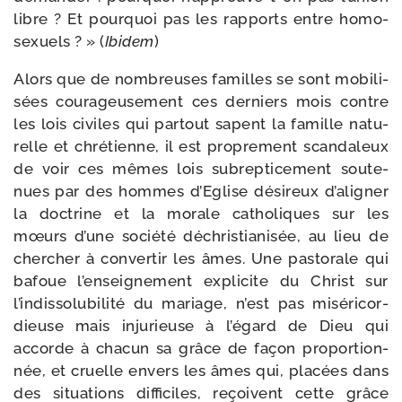
libre ? Et pour­quoi pas les rap­ports entre homo­
sexuels ? » (
Ibidem
)
Alors que de nom­breuses familles se sont mobi­li­
sées cou­ra­geu­se­ment ces der­niers mois contre
les lois civiles qui par­tout sapent la famille natu­
relle et chré­tienne, il est pro­pre­ment scan­da­leux
de voir ces mêmes lois subrep­ti­ce­ment sou­te­
nues par des hommes d’Eglise dési­reux d’aligner
la doc­trine et la morale catho­liques sur les
mœurs d’une socié­té déchris­tia­ni­sée, au lieu de
cher­cher à conver­tir les âmes. Une pas­to­rale qui
bafoue l’enseignement expli­cite du Christ sur
l’indissolubilité du mariage, n’est pas misé­ri­cor­
dieuse mais inju­rieuse à l’égard de Dieu qui
accorde à cha­cun sa grâce de façon pro­por­tion­
née, et cruelle envers les âmes qui, pla­cées dans
des situa­tions dif­fi­ciles, reçoivent cette grâce