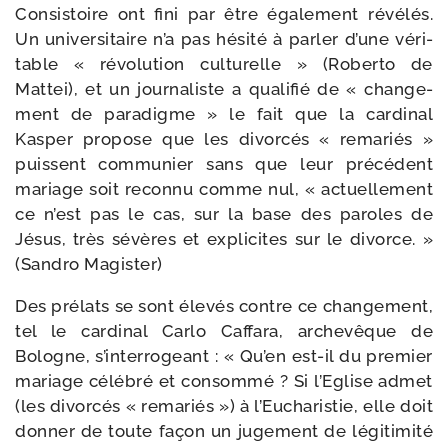
Consistoire ont fini par être éga­le­ment révé­lés.
Un uni­ver­si­taire n’a pas hési­té à par­ler d’une véri­
table « révo­lu­tion cultu­relle » (Roberto de
Mattei), et un jour­na­liste a qua­li­fié de « chan­ge­
ment de para­digme » le fait que la car­di­nal
Kasper pro­pose que les divor­cés « rema­riés »
puissent com­mu­nier sans que leur pré­cé­dent
mariage soit recon­nu comme nul, « actuel­le­ment
ce n’est pas le cas, sur la base des paroles de
Jésus, très sévères et expli­cites sur le divorce. »
(Sandro Magister)
Des pré­lats se sont éle­vés contre ce chan­ge­ment,
tel le car­di­nal Carlo Caffara, arche­vêque de
Bologne, s’interrogeant : « Qu’en est-​il du pre­mier
mariage célé­bré et consom­mé ? Si l’Eglise admet
(les divor­cés « rema­riés ») à l’Eucharistie, elle doit
don­ner de toute façon un juge­ment de légi­ti­mi­té