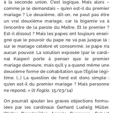
à la seconde union. C’est logique. Mais alors –
comme je le deman­dais – qu’en est-​il du pre­mier
mariage ? Le deuxième, dit-​on, ne peut pas être
un vrai deuxième mariage, car la biga­mie va à
l’encontre de la parole du Maître. Et le pre­mier ?
Est-​il dis­sout ? Mais les papes ont tou­jours ensei­
gné que le pou­voir du pape ne va pas jusque là :
sur le mariage célé­bré et consom­mé, le pape n’a
aucun pou­voir. La solu­tion expo­sée (par le car­di­
nal Kasper) porte à pen­ser que le pre­mier
mariage demeure, mais qu’il y a quand même une
deuxième forme de coha­bi­ta­tion que l’Eglise légi­
time. (…) La ques­tion de fond est donc simple :
qu’en est-​il du pre­mier mariage ? Mais per­sonne
ne répond. » (
Il Foglio
, 15/​03/​14)
On pour­rait ajou­ter les graves objec­tions for­mu­
lées par les car­di­naux Gerhard Ludwig Müller,