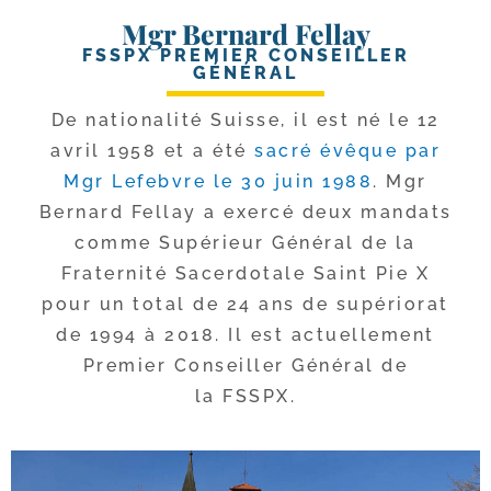
Mgr Bernard Fellay
FSSPX PREMIER CONSEILLER
GÉNÉRAL
De natio­na­li­té Suisse, il est né le 12
avril 1958 et a été
sacré évêque par
Mgr Lefebvre le 30 juin 1988
. Mgr
Bernard Fellay a exer­cé deux man­dats
comme Supérieur Général de la
Fraternité Sacerdotale Saint Pie X
pour un total de 24 ans de supé­rio­rat
de 1994 à 2018. Il est actuel­le­ment
Premier Conseiller Général de
la FSSPX.