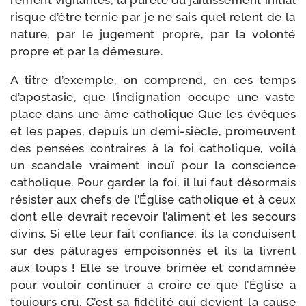
re­ment vigi­lantes, la pure­té du jaillis­se­ment ini­tial
risque d’être ter­nie par je ne sais quel relent de la
nature, par le juge­ment propre, par la volon­té
propre et par la démesure.
A titre d’exemple, on com­prend, en ces temps
d’a­po­sta­sie, que l’in­di­gna­tion occupe une vaste
place dans une âme catho­lique Que les évêques
et les papes, depuis un demi-​siècle, pro­meuvent
des pen­sées contraires à la foi catho­lique, voi­là
un scan­dale vrai­ment inouï pour la conscience
catho­lique. Pour gar­der la foi, il lui faut désor­mais
résis­ter aux chefs de l’Église catho­lique et à ceux
dont elle devrait rece­voir l’a­li­ment et les secours
divins. Si elle leur fait confiance, ils la conduisent
sur des pâtu­rages empoi­son­nés et ils la livrent
aux loups ! Elle se trouve bri­mée et condam­née
pour vou­loir conti­nuer à croire ce que l’Église a
tou­jours cru. C’est sa fidé­li­té qui devient la cause