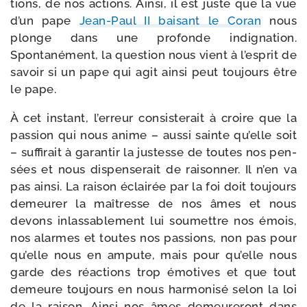
tions, de nos actions. Ainsi, il est juste que la vue
d’un pape
Jean-​Paul II bai­sant le Coran
nous
plonge dans une pro­fonde indi­gna­tion.
Spontanément, la ques­tion nous vient à l’es­prit de
savoir si un pape qui agit ain­si peut tou­jours être
le pape.
À cet ins­tant, l’er­reur consis­te­rait à croire que la
pas­sion qui nous anime – aus­si sainte qu’elle soit
– suf­fi­rait à garan­tir la jus­tesse de toutes nos pen­
sées et nous dis­pen­se­rait de rai­son­ner. Il n’en va
pas ain­si. La rai­son éclai­rée par la foi doit tou­jours
demeu­rer la maî­tresse de nos âmes et nous
devons inlas­sa­ble­ment lui sou­mettre nos émois,
nos alarmes et toutes nos pas­sions, non pas pour
qu’elle nous en ampute, mais pour qu’elle nous
garde des réac­tions trop émo­tives et que tout
demeure tou­jours en nous har­mo­ni­sé selon la loi
de la rai­son. Ainsi nos âmes demeu­re­ront dans