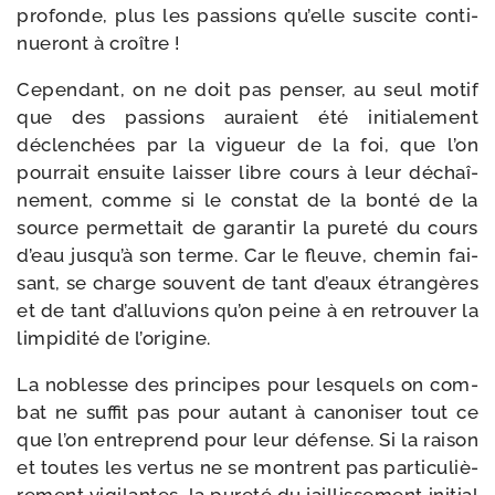
pro­fonde, plus les pas­sions qu’elle sus­cite conti­
nue­ront à croître !
Cependant, on ne doit pas pen­ser, au seul motif
que des pas­sions auraient été ini­tia­le­ment
déclen­chées par la vigueur de la foi, que l’on
pour­rait ensuite lais­ser libre cours à leur déchaî­
ne­ment, comme si le constat de la bon­té de la
source per­met­tait de garan­tir la pure­té du cours
d’eau jus­qu’à son terme. Car le fleuve, che­min fai­
sant, se charge sou­vent de tant d’eaux étran­gères
et de tant d’al­lu­vions qu’on peine à en retrou­ver la
lim­pi­di­té de l’origine.
La noblesse des prin­cipes pour les­quels on com­
bat ne suf­fit pas pour autant à cano­ni­ser tout ce
que l’on entre­prend pour leur défense. Si la rai­son
et toutes les ver­tus ne se montrent pas par­ti­cu­liè­