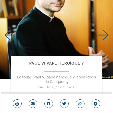
PAUL VI PAPE HÉROÏQUE ?
Editorial : Paul VI pape héroïque ?, abbé Régis
de Cacqueray
Paru le
1 janvier 2013