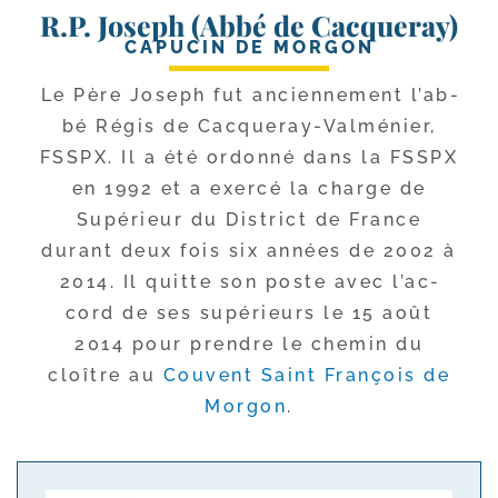
R.P. Joseph (Abbé de Cacqueray)
CAPUCIN DE MORGON
Le Père Joseph fut ancien­ne­ment l’ab­
bé Régis de Cacqueray-​Valménier,
FSSPX. Il a été ordon­né dans la FSSPX
en 1992 et a exer­cé la charge de
Supérieur du District de France
durant deux fois six années de 2002 à
2014. Il quitte son poste avec l’ac­
cord de ses supé­rieurs le 15 août
2014 pour prendre le che­min du
cloître au
Couvent Saint François de
Morgon
.