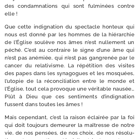
des condam­na­tions qui sont ful­mi­nées contre
elle !
Que cette indi­gna­tion du spec­tacle hon­teux qui
nous est don­né par les hommes de la hié­rar­chie
de l’Église sou­lève nos âmes n’est nul­le­ment un
péché. C’est au contraire le signe d’une âme qui
n’est pas ané­miée, qui n’est pas gan­gre­née par le
can­cer du rela­ti­visme. La répé­ti­tion des visites
des papes dans les syna­gogues et les mos­quées,
l’u­to­pie de la récon­ci­lia­tion entre le monde et
l’Église, tout cela pro­voque une véri­table nau­sée…
Plût à Dieu que ces sen­ti­ments d’in­di­gna­tion
fussent dans toutes les âmes !
Mais cepen­dant, c’est la rai­son éclai­rée par la foi
qui doit tou­jours demeu­rer la maî­tresse de notre
vie, de nos pen­sées, de nos choix, de nos réso­lu­