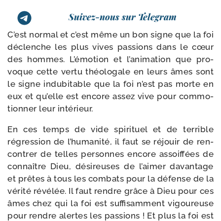
Suivez-nous sur Telegram
C’est nor­mal et c’est même un bon signe que la foi
déclenche les plus vives pas­sions dans le cœur
des hommes. L’émotion et l’a­ni­ma­tion que pro­
voque cette ver­tu théo­lo­gale en leurs âmes sont
le signe indu­bi­table que la foi n’est pas morte en
eux et qu’elle est encore assez vive pour com­mo­
tion­ner leur intérieur.
En ces temps de vide spi­ri­tuel et de ter­rible
régres­sion de l’hu­ma­ni­té, il faut se réjouir de ren­
con­trer de telles per­sonnes encore assoif­fées de
connaître Dieu, dési­reuses de l’ai­mer davan­tage
et prêtes à tous les com­bats pour la défense de la
véri­té révé­lée. Il faut rendre grâce à Dieu pour ces
âmes chez qui la foi est suf­fi­sam­ment vigou­reuse
pour rendre alertes les pas­sions ! Et plus la foi est