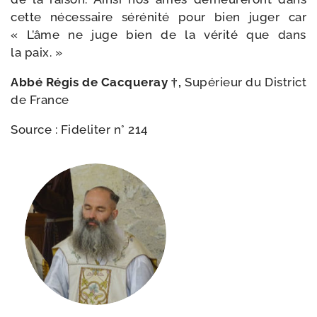
cette néces­saire séré­ni­té pour bien juger car
« L’âme ne juge bien de la véri­té que dans
la paix. »
Abbé Régis de Cacqueray †,
Supérieur du District
de France
Source : Fideliter n° 214