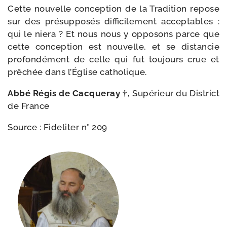
Cette nou­velle concep­tion de la Tradition repose
sur des pré­sup­po­sés dif­fi­ci­le­ment accep­tables :
qui le nie­ra ? Et nous nous y oppo­sons parce que
cette concep­tion est nou­velle, et se dis­tan­cie
pro­fon­dé­ment de celle qui fut tou­jours crue et
prê­chée dans l’Église catholique.
Abbé Régis de Cacqueray †,
Supérieur du District
de France
Source : Fideliter n° 209