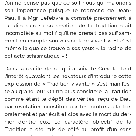
l’on ne pense pas que ce soit nous qui majo­rions
son impor­tance puisque le reproche de Jean-
Paul II à Mgr Lefebvre a consis­té pré­ci­sé­ment à
lui dire que sa concep­tion de la Tradition était
incom­plète au motif qu’il ne pre­nait pas suf­fi­sam­
ment en compte son « carac­tère vivant ». Et c’est
même là que se trouve à ses yeux « la racine de
cet acte schismatique » !
Dans la réa­li­té de ce qui a sui­vi le Concile, tout
l’in­té­rêt qu’a­vaient les nova­teurs d’in­tro­duire cette
expres­sion de « Tradition vivante » s’est mani­fes­
té au grand jour. On n’a plus consi­dé­ré la Tradition
comme étant le dépôt des véri­tés, reçu de Dieu
par révé­la­tion, consti­tué par les apôtres à la fois
ora­le­ment et par écrit et clos avec la mort du der­
nier d’entre eux. Le carac­tère objec­tif de la
Tradition a été mis de côté au pro­fit d’un sens