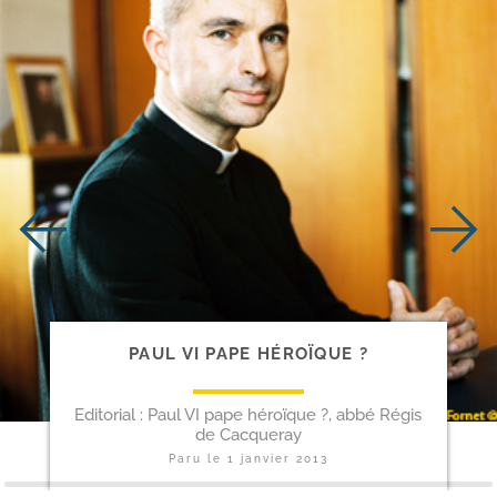
PAUL VI PAPE HÉROÏQUE ?
Editorial : Paul VI pape héroïque ?, abbé Régis
de Cacqueray
Paru le
1 janvier 2013