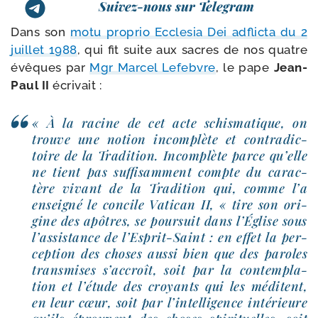
Suivez-nous sur Telegram
Dans son
motu pro­prio Ecclesia Dei adflic­ta du 2
juillet 1988
, qui fit suite aux sacres de nos quatre
évêques par
Mgr Marcel Lefebvre
, le pape
Jean-​
Paul II
écri­vait :
« À la racine de cet acte schis­ma­tique, on
trouve une notion incom­plète et contra­dic­
toire de la Tradition. Incomplète parce qu’elle
ne tient pas suf­fi­sam­ment compte du carac­
tère vivant de la Tradition qui, comme l’a
ensei­gné le concile Vatican II, « tire son ori­
gine des apôtres, se pour­suit dans l’Église sous
l’as­sis­tance de l’Esprit-​Saint : en effet la per­
cep­tion des choses aus­si bien que des paroles
trans­mises s’ac­croît, soit par la contem­pla­
tion et l’é­tude des croyants qui les méditent,
en leur cœur, soit par l’in­tel­li­gence inté­rieure