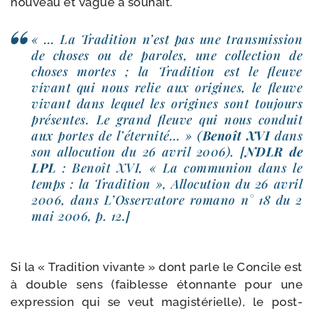
nou­veau et vague à souhait.
« … La Tradition n’est pas une trans­mis­sion
de choses ou de paroles, une col­lec­tion de
choses mortes ; la Tradition est le fleuve
vivant qui nous relie aux ori­gines, le fleuve
vivant dans lequel les ori­gines sont tou­jours
pré­sentes. Le grand fleuve qui nous conduit
aux portes de l’é­ter­ni­té… » (
Benoît XVI
dans
son allo­cu­tion du 26 avril 2006). [
NDLR de
LPL
: Benoît XVI, « La com­mu­nion dans le
temps : la Tradition », Allocution du 26 avril
2006, dans L’Osservatore roma­no n° 18 du 2
mai 2006, p. 12.]
Si la « Tradition vivante » dont parle le Concile est
à double sens (fai­blesse éton­nante pour une
expres­sion qui se veut magis­té­rielle), le post-​