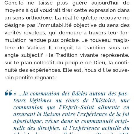
Concile ne laisse plus guère aujourd’­hui de
moyens à qui vou­drait tirer cette expres­sion dans
un sens ortho­doxe. La réa­li­té qu’elle recouvre ne
désigne pas l’im­mu­ta­bi­li­té objec­tive du sens des
véri­tés révé­lées, qui demeure à tra­vers leur for­
mu­la­tion ren­due plus pré­cise. Le nou­veau magis­
tère de Vatican II conçoit la Tradition sous un
angle sub­jec­tif : la Tradition vivante repré­sente,
sur le plan col­lec­tif du peuple de Dieu, la conti­
nui­té des expé­riences. Elle est, nous dit le sou­ve­
rain pon­tife régnant :
« …la com­mu­nion des fidèles autour des pas­
teurs légi­times au cours de l’his­toire, une
com­mu­nion que l’Esprit-​Saint ali­mente en
assu­rant la liai­son entre l’ex­pé­rience de la foi
apos­to­lique, vécue dans la com­mu­nau­té ori­gi­
nelle des dis­ciples, et l’ex­pé­rience actuelle du