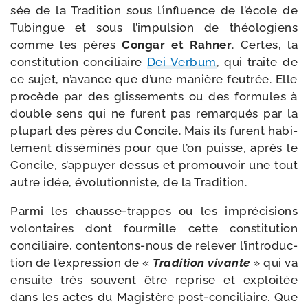
sée de la Tradition sous l’in­fluence de l’é­cole de
Tubingue et sous l’im­pul­sion de théo­lo­giens
comme les pères
Congar et Rahner
. Certes, la
consti­tu­tion conci­liaire
Dei Verbum
, qui traite de
ce sujet, n’a­vance que d’une manière feu­trée. Elle
pro­cède par des glis­se­ments ou des for­mules à
double sens qui ne furent pas remar­qués par la
plu­part des pères du Concile. Mais ils furent habi­
le­ment dis­sé­mi­nés pour que l’on puisse, après le
Concile, s’ap­puyer des­sus et pro­mou­voir une tout
autre idée, évo­lu­tion­niste, de la Tradition.
Parmi les chausse-​trappes ou les impré­ci­sions
volon­taires dont four­mille cette consti­tu­tion
conci­liaire, contentons-​nous de rele­ver l’in­tro­duc­
tion de l’ex­pres­sion de «
Tradition vivante
» qui va
ensuite très sou­vent être reprise et exploi­tée
dans les actes du Magistère post-​conciliaire. Que