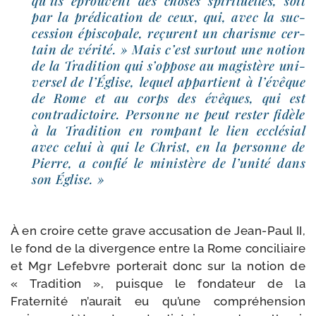
qu’ils éprouvent des choses spi­ri­tuelles, soit
par la pré­di­ca­tion de ceux, qui, avec la suc­
ces­sion épis­co­pale, reçurent un cha­risme cer­
tain de véri­té. » Mais c’est sur­tout une notion
de la Tradition qui s’op­pose au magis­tère uni­
ver­sel de l’Église, lequel appar­tient à l’é­vêque
de Rome et au corps des évêques, qui est
contra­dic­toire. Personne ne peut res­ter fidèle
à la Tradition en rom­pant le lien ecclé­sial
avec celui à qui le Christ, en la per­sonne de
Pierre, a confié le minis­tère de l’u­ni­té dans
son Église. »
À en croire cette grave accu­sa­tion de Jean-​Paul II,
le fond de la diver­gence entre la Rome conci­liaire
et Mgr Lefebvre por­te­rait donc sur la notion de
« Tradition », puisque le fon­da­teur de la
Fraternité n’au­rait eu qu’une com­pré­hen­sion