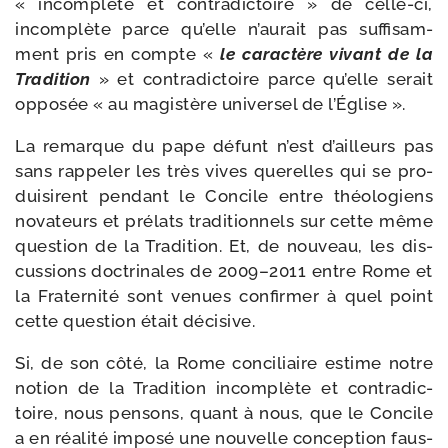
« incom­plète et contra­dic­toire » de celle-​ci,
incom­plète parce qu’elle n’au­rait pas suf­fi­sam­
ment pris en compte «
le carac­tère vivant de la
Tradition
» et contra­dic­toire parce qu’elle serait
oppo­sée « au magis­tère uni­ver­sel de l’Église ».
La remarque du pape défunt n’est d’ailleurs pas
sans rap­pe­ler les très vives que­relles qui se pro­
dui­sirent pen­dant le Concile entre théo­lo­giens
nova­teurs et pré­lats tra­di­tion­nels sur cette même
ques­tion de la Tradition. Et, de nou­veau, les dis­
cus­sions doc­tri­nales de 2009–2011 entre Rome et
la Fraternité sont venues confir­mer à quel point
cette ques­tion était décisive.
Si, de son côté, la Rome conci­liaire estime notre
notion de la Tradition incom­plète et contra­dic­
toire, nous pen­sons, quant à nous, que le Concile
a en réa­li­té impo­sé une nou­velle concep­tion faus­