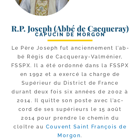
R.P. Joseph (Abbé de Cacqueray)
CAPUCIN DE MORGON
Le Père Joseph fut ancien­ne­ment l’ab­
bé Régis de Cacqueray-​Valménier,
FSSPX. Il a été ordon­né dans la FSSPX
en 1992 et a exer­cé la charge de
Supérieur du District de France
durant deux fois six années de 2002 à
2014. Il quitte son poste avec l’ac­
cord de ses supé­rieurs le 15 août
2014 pour prendre le che­min du
cloître au
Couvent Saint François de
Morgon
.