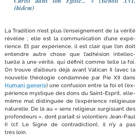
Christ dans son Église… » (Benoît XVI,
ibidem)
La Tradition n’est plus l’en­sei­gne­ment de la véri­té
révé­lée ; elle est la com­mu­ni­ca­tion d’une expé­
rience. Et par expé­rience, il est clair que l’on doit
entendre autre chose que l’adhé­sion intel­lec­
tuelle à une véri­té, qui défi­nit comme telle la foi.
On trouve d’ailleurs déjà avant Vatican II (avec la
nou­velle théo­lo­gie condam­née par Pie XII dans
Humani gene­ris
) une confu­sion entre la foi et l’ex­
pé­rience mys­tique des dons du Saint-​Esprit, elle-​
même mal dis­tin­guée de l’ex­pé­rience reli­gieuse
natu­relle. De là au « sens reli­gieux sur­gis­sant des
pro­fon­deurs », dont par­lait si volon­tiers Jean-​Paul
II (cf. Le Signe de contra­dic­tion), il n’y a pas
très loin.