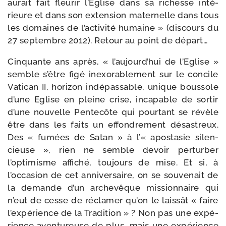
aurait fait fleu­rir l’Eglise dans sa richesse inté­
rieure et dans son exten­sion mater­nelle dans tous
les domaines de l’activité humaine » (dis­cours du
27 sep­tembre 2012). Retour au point de départ…
Cinquante ans après, « l’aujourd’hui de l’Eglise »
semble s’être figé inexo­ra­ble­ment sur le concile
Vatican II, hori­zon indé­pas­sable, unique bous­sole
d’une Eglise en pleine crise, inca­pable de sor­tir
d’une nou­velle Pentecôte qui pour­tant se révèle
être dans les faits un effon­dre­ment désas­treux.
Des « fumées de Satan » à l’« apos­ta­sie silen­
cieuse », rien ne semble devoir per­tur­ber
l’optimisme affi­ché, tou­jours de mise. Et si, à
l’occasion de cet anni­ver­saire, on se sou­ve­nait de
la demande d’un arche­vêque mis­sion­naire qui
n’eut de cesse de récla­mer qu’on le lais­sât « faire
l’expérience de la Tradition » ? Non pas une expé­
rience aven­tu­reuse de plus, mais une expé­rience