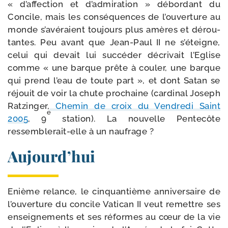
« d’affection et d’admiration » débor­dant du
Concile, mais les consé­quences de l’ouverture au
monde s’avéraient tou­jours plus amères et dérou­
tantes. Peu avant que Jean-​Paul II ne s’éteigne,
celui qui devait lui suc­cé­der décri­vait l’Eglise
comme « une barque prête à cou­ler, une barque
qui prend l’eau de toute part », et dont Satan se
réjouit de voir la chute pro­chaine (car­di­nal Joseph
Ratzinger,
Chemin de croix du Vendredi Saint
e
2005
, 9
sta­tion). La nou­velle Pentecôte
ressemblerait-​elle à un naufrage ?
Aujourd’hui
Enième relance, le cin­quan­tième anni­ver­saire de
l’ouverture du concile Vatican II veut remettre ses
ensei­gne­ments et ses réformes au cœur de la vie