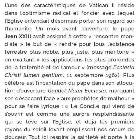
L’une des carac­té­ris­tiques de Vatican II réside
dans l’optimisme radi­cal et fon­cier avec lequel
l’Eglise enten­dait désor­mais por­ter son regard sur
l’humanité. Un mois avant l’ouverture, le pape
Jean XXIII
avait assi­gné à cette « ren­contre mon­
diale » le but de « rendre pour tous l’existence
ter­restre plus noble, plus juste, plus méri­toire »
en exal­tant « les appli­ca­tions les plus pro­fondes
de la fra­ter­ni­té et de l’amour » (mes­sage
Ecclesia
Christi lumen gen­tium
, 11 sep­tembre 1962). Plus
célèbre est l’incantation du pape dans son allo­cu­
tion d’ouverture
Gaudet Mater Ecclesia
, mar­quant
son désac­cord face « aux pro­phètes de mal­heur »
pour se faire lyrique : « Le Concile qui vient de
s’ouvrir est comme une aurore res­plen­dis­sante
qui se lève sur l’Eglise, et déjà les pre­miers
rayons du soleil levant emplissent nos cœurs de
dou­ceur. Tout ici res­pire la sain­te­té et porte à la