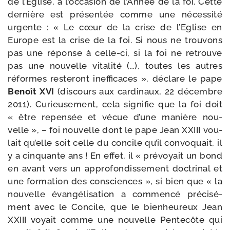
de l’Eglise, à l’occasion de l’Année de la foi. Cette
der­nière est pré­sen­tée comme une néces­si­té
urgente : « Le cœur de la crise de l’Eglise en
Europe est la crise de la foi. Si nous ne trou­vons
pas une réponse à celle-​ci, si la foi ne retrouve
pas une nou­velle vita­li­té (…), toutes les autres
réformes res­te­ront inef­fi­caces », déclare le pape
Benoît XVI
(dis­cours aux car­di­naux, 22 décembre
2011). Curieusement, cela signi­fie que la foi doit
« être repen­sée et vécue d’une manière nou­
velle », – foi nou­velle dont le pape Jean XXIII vou­
lait qu’elle soit celle du concile qu’il convo­quait, il
y a cin­quante ans ! En effet, il « pré­voyait un bond
en avant vers un appro­fon­dis­se­ment doc­tri­nal et
une for­ma­tion des consciences », si bien que « la
nou­velle évan­gé­li­sa­tion a com­men­cé pré­ci­sé­
ment avec le Concile, que le bien­heu­reux Jean
XXIII voyait comme une nou­velle Pentecôte qui