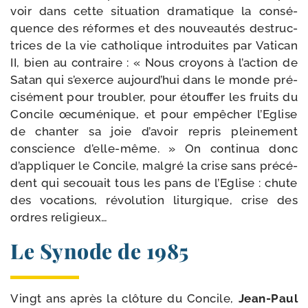
voir dans cette situa­tion dra­ma­tique la consé­
quence des réformes et des nou­veau­tés des­truc­
trices de la vie catho­lique intro­duites par Vatican
II, bien au contraire : « Nous croyons à l’action de
Satan qui s’exerce aujourd’hui dans le monde pré­
ci­sé­ment pour trou­bler, pour étouf­fer les fruits du
Concile œcu­mé­nique, et pour empê­cher l’Eglise
de chan­ter sa joie d’avoir repris plei­ne­ment
conscience d’elle-même. » On conti­nua donc
d’appliquer le Concile, mal­gré la crise sans pré­cé­
dent qui secouait tous les pans de l’Eglise : chute
des voca­tions, révo­lu­tion litur­gique, crise des
ordres religieux…
Le Synode de 1985
Vingt ans après la clô­ture du Concile,
Jean-​Paul