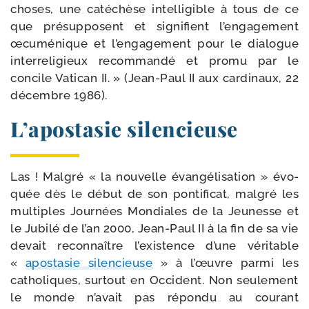
choses, une caté­chèse intel­li­gible à tous de ce
que pré­sup­posent et signi­fient l’engagement
œcu­mé­nique et l’engagement pour le dia­logue
inter­re­li­gieux recom­man­dé et pro­mu par le
concile Vatican II. » (Jean-​Paul II aux car­di­naux, 22
décembre 1986).
L’apostasie silencieuse
Las ! Malgré « la nou­velle évan­gé­li­sa­tion » évo­
quée dès le début de son pon­ti­fi­cat, mal­gré les
mul­tiples Journées Mondiales de la Jeunesse et
le Jubilé de l’an 2000, Jean-​Paul II à la fin de sa vie
devait recon­naître l’existence d’une véri­table
«
apos­ta­sie silen­cieuse
» à l’œuvre par­mi les
catho­liques, sur­tout en Occident. Non seule­ment
le monde n’avait pas répon­du au cou­rant