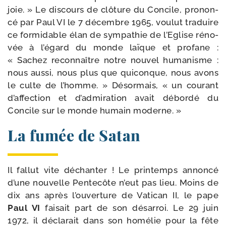
joie. » Le dis­cours de clô­ture du Concile, pro­non­
cé par Paul VI le 7 décembre 1965, vou­lut tra­duire
ce for­mi­dable élan de sym­pa­thie de l’Eglise réno­
vée à l’égard du monde laïque et pro­fane :
« Sachez recon­naître notre nou­vel huma­nisme :
nous aus­si, nous plus que qui­conque, nous avons
le culte de l’homme. » Désormais, « un cou­rant
d’affection et d’admiration avait débor­dé du
Concile sur le monde humain moderne. »
La fumée de Satan
Il fal­lut vite déchan­ter ! Le prin­temps annon­cé
d’une nou­velle Pentecôte n’eut pas lieu. Moins de
dix ans après l’ouverture de Vatican II, le pape
Paul VI
fai­sait part de son désar­roi. Le 29 juin
1972, il décla­rait dans son homé­lie pour la fête