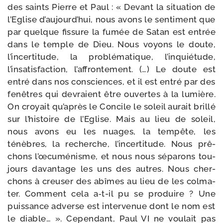
des saints Pierre et Paul : « Devant la situa­tion de
l’Eglise d’aujourd’hui, nous avons le sen­ti­ment que
par quelque fis­sure la fumée de Satan est entrée
dans le temple de Dieu. Nous voyons le doute,
l’incertitude, la pro­blé­ma­tique, l’inquiétude,
l’insatisfaction, l’affrontement. (…) Le doute est
entré dans nos consciences, et il est entré par des
fenêtres qui devraient être ouvertes à la lumière.
On croyait qu’après le Concile le soleil aurait brillé
sur l’histoire de l’Eglise. Mais au lieu de soleil,
nous avons eu les nuages, la tem­pête, les
ténèbres, la recherche, l’incertitude. Nous prê­
chons l’œcuménisme, et nous nous sépa­rons tou­
jours davan­tage les uns des autres. Nous cher­
chons à creu­ser des abîmes au lieu de les col­ma­
ter. Comment cela a‑t-​il pu se pro­duire ? Une
puis­sance adverse est inter­ve­nue dont le nom est
le diable… ». Cependant, Paul VI ne vou­lait pas