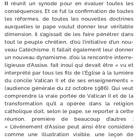
II
réunit un synode pour en éva­luer toutes les
consé­quences. Et ce fut la confir­ma­tion de toutes
les réformes, de toutes les nou­velles doc­trines
aux­quelles le pape vou­lut don­ner leur véri­table
dimen­sion. Il s’agissait de les faire péné­trer dans
tout le peuple chré­tien, d’où l’initiative d’un nou­
veau Catéchisme. Il fal­lait éga­le­ment leur don­ner
un nou­veau dyna­misme, d’où la ren­contre inter­re­
li­gieuse d’Assise, fait inouï qui devait être « vu et
inter­pré­té par tous les fils de l’Eglise à la lumière
du concile Vatican II et de ses ensei­gne­ments »
(audience géné­rale du 22 octobre 1986). Qui veut
com­prendre la vraie por­tée de Vatican II et de la
trans­for­ma­tion qu’il a opé­rée dans la reli­gion
catho­lique doit, selon le pape, se repor­ter à cette
réunion, pre­mière de beau­coup d’autres :
« L’événement d’Assise peut ain­si être consi­dé­ré
comme une illus­tra­tion visible, une leçon de