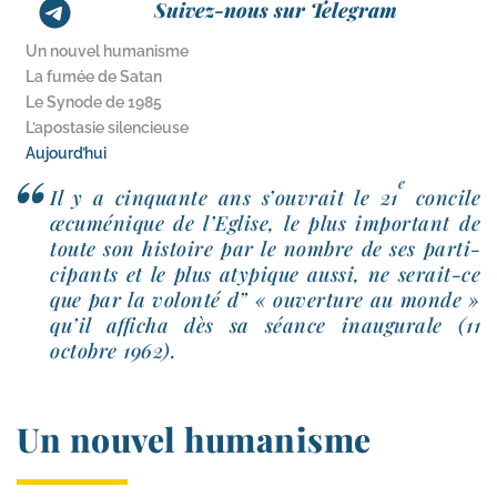
Suivez-nous sur Telegram
Un nouvel humanisme
La fumée de Satan
Le Synode de 1985
L’apostasie silencieuse
Aujourd’hui
e
Il y a cin­quante ans s’ou­vrait le 21
concile
œcu­mé­nique de l’Eglise, le plus impor­tant de
toute son his­toire par le nombre de ses par­ti­
ci­pants et le plus aty­pique aus­si, ne serait-​ce
que par la volon­té d” « ouver­ture au monde »
qu’il affi­cha dès sa séance inau­gu­rale (11
octobre 1962).
Un nouvel humanisme