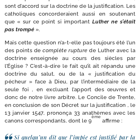
sont d’ac­cord sur la doc­trine de la jus­ti­fi­ca­tion. Les
catho­liques concor­de­raient aus­si en sou­te­nant
que « sur ce point si impor­tant
Luther ne s’é­tait
pas trom­pé
».
Mais cette ques­tion n’a-​t-​elle pas tou­jours été l’un
des points de
com­plète rup­ture
de Luther avec la
doc­trine ensei­gnée au cours des siècles par
l’Église ? C’est-​à-​dire le fait qu’il ait répan­du une
doc­trine du salut, ou de la « jus­ti­fi­ca­tion du
pécheur » face à Dieu, par l’in­ter­mé­diaire de la
seule foi , en excluant l’ap­port des œuvres et
donc de notre livre arbitre. Le Concile de Trente,
en conclu­sion de son Décret sur la jus­ti­fi­ca­tion , le
13 jan­vier 1547, pro­non­ça 33 ana­thèmes avec les
ème
canons cor­res­pon­dants, dont le 9
affirme :
Si quel­qu’un dit que l’im­pie est jus­ti­fié par la