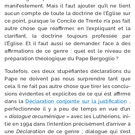
mani­fes­te­ment. Mais il faut ajou­ter qu’il ne tient
aucun compte de toute la doc­trine de l’Église sur
ce point, puisque le Concile de Trente n’a pas fait
autre chose que réaf­fir­mer, en l’ex­pli­quant et la
cla­ri­fiant, la doc­trine tou­jours pro­fes­sée par
l’Église. Et il faut aus­si se deman­der, face à des
affir­ma­tions de ce genre : quel est le niveau de
pré­pa­ra­tion théo­lo­gique du Pape Bergoglio ?
Toutefois, ces deux stu­pé­fiantes décla­ra­tions du
Pape ne doivent pas nous sur­prendre tant que
cela. Il ne fait pas autre chose que tirer les conclu­
sions évi­dentes et expli­cites de ce qui est affir­mé
dans la
Déclaration conjointe sur la jus­ti­fi­ca­tion
,
per­fec­tion­née il y a peu de temps en vue d’un
«
dia­logue œcu­mé­nique
» avec les Luthériens, ini­
tié en 1994 dans l’in­ten­tion pré­ci­sé­ment d’ar­ri­ver à
une
Déclaration
de ce genre ; dia­logue qui s’est