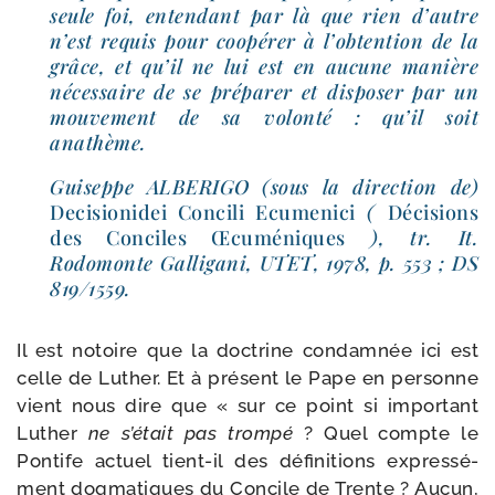
seule foi, enten­dant par là que rien d’autre
n’est requis pour coopé­rer à l’ob­ten­tion de la
grâce, et qu’il ne lui est en aucune manière
néces­saire de se pré­pa­rer et dis­po­ser par un
mou­ve­ment de sa volon­té : qu’il soit
anathème.
Guiseppe ALBERIGO (sous la direc­tion de)
Decisionidei Concili Ecumenici
(
Décisions
des Conciles Œcuméniques
), tr. It.
Rodomonte Galligani, UTET, 1978, p. 553 ; DS
819/​1559.
Il est notoire que la doc­trine condam­née ici est
celle de Luther. Et à pré­sent le Pape en per­sonne
vient nous dire que « sur ce point si impor­tant
Luther
ne s’é­tait pas trom­pé
? Quel compte le
Pontife actuel tient-​il des défi­ni­tions expres­sé­
ment dog­ma­tiques du Concile de Trente ? Aucun,