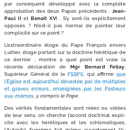
par consé­quent déve­lop­pé avec la com­plète
appro­ba­tion des deux Papes pré­cé­dents :
Jean-
Paul II
et
Benoît XV
I . S’y sont-​ils expli­ci­te­ment
oppo­sés ? N’est-​il pas nor­mal de poin­ter leur
com­pli­ci­té sur ce point ?
L’extraordinaire éloge du Pape François envers
Luther, éloge por­tant sur la doc­trine héré­tique de
ce der­nier , montre à quel point est vraie la
récente décla­ra­tion de
Mgr Bernard Fellay
,
Supérieur Général de la
FSSPX
, qui affirme
que
l’Église est aujourd’­hui dévas­tée par de mul­tiples
et graves erreurs, ensei­gnées par les Pasteurs
eux-​mêmes
,
y com­pris le Pape
.
Des véri­tés fon­da­men­tales sont niées ou vidées
de leur sens, on cherche l’ac­cord doc­tri­nal expli­
cite avec les héré­tiques et les schis­ma­tiques,
l’Autorité Suprême fait même ouver­te­ment l’é­