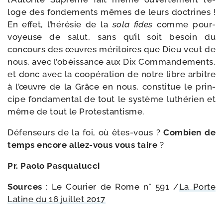
loge des fon­de­ments mêmes de leurs doc­trines !
En effet, l’hé­ré­sie de la
sola fides
comme pour­
voyeuse de salut, sans qu’il soit besoin du
concours des œuvres méri­toires que Dieu veut de
nous, avec l’o­béis­sance aux Dix Commandements,
et donc avec la coopé­ra­tion de notre libre arbitre
à l’œuvre de la Grâce en nous, consti­tue le prin­
cipe fon­da­men­tal de tout le sys­tème luthé­rien et
même de tout le Protestantisme.
Défenseurs de la foi, où êtes-​vous ?
Combien de
temps encore allez-​vous vous taire
?
Pr. Paolo Pasqualucci
Sources
: Le Courier de Rome n° 591 /​
La Porte
Latine du 16 juillet 2017