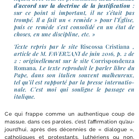
d’ac­cord sur la doc­trine de la jus­ti­fi­ca­tion
:
sur ce point si impor­tant, il ne s’é­tait pas
trom­pé. Il a fait un « remède » pour l’Église,
puis ce remède s’est conso­li­dé en un état de
choses, en une dis­ci­pline, etc. »
Texte repris par le site
Riscossa Cristiana
,
article de M. FAVERZANI de juin 2016, p. 2 de
2 : ori­gi­nel­le­ment sur le site
Corrispondenza
Romana
. Le texte repro­duit le par­ler libre du
Pape, dans son ita­lien sou­vent mal­heu­reux,
tel qu’il est rap­por­té par la presse inter­na­tio­
nale. C’est moi qui sou­ligne le pas­sage en
italique.
Ce qui frappe comme un authen­tique coup de
mas­sue, dans ces paroles, c’est l’af­fir­ma­tion qu’au­
jourd’­hui, après des décen­nies de « dia­logue »,
catho­liques et pro­tes­tants, luthé­riens ou non,