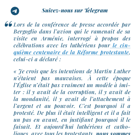
Suivez-nous sur Telegram
Lors de la confé­rence de presse accor­dée par
Bergoglio dans l’a­vion qui le rame­nait de sa
visite en Arménie, inter­ro­gé à pro­pos des
célé­bra­tions avec les luthé­riens pour
le cin­
quième cen­te­naire de la Réforme pro­tes­tante
,
celui-​ci a déclaré :
« Je crois que les inten­tions de Martin Luther
n’é­taient pas mau­vaises. À cette époque
l’Église n’é­tait pas vrai­ment un modèle à imi­
ter : il y avait de la cor­rup­tion, il y avait de
la mon­da­ni­té, il y avait de l’at­ta­che­ment à
l’argent et au pou­voir. C’est pour­quoi il a
pro­tes­té. De plus il était intel­li­gent et il a fait
un pas en avant, en jus­ti­fiant pour­quoi il le
fai­sait. Et aujourd’­hui luthé­riens et catho­
liques, avec tous les pro­tes­tants,
nous sommes