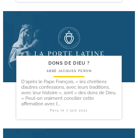
DONS DE DIEU ?
ABBÉ JACQUES PERON
D'après le Pape François, « les chrétiens
d’autres confessions, avec leurs traditions,
avec leur histoire », sont « des dons de Dieu.
» Peut-on vraiment concilier cette
affirmation avec l’...
Paru le
7 juin 2021