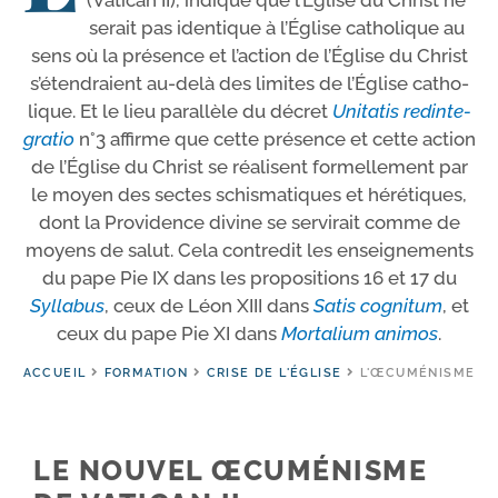
(Vatican II), indique que l’Église du Christ ne
serait pas iden­tique à l’Église catho­lique au
sens où la pré­sence et l’ac­tion de l’Église du Christ
s’étendraient au-​delà des limites de l’Église catho­
lique. Et le lieu paral­lèle du décret
Unitatis redin­te­
gra­tio
n°3 affirme que cette pré­sence et cette action
de l’Église du Christ se réa­lisent for­mel­le­ment par
le moyen des sectes schis­ma­tiques et héré­tiques,
dont la Providence divine se ser­vi­rait comme de
moyens de salut. Cela contre­dit les ensei­gne­ments
du pape Pie IX dans les pro­po­si­tions 16 et 17 du
Syllabus
, ceux de Léon XIII dans
Satis cogni­tum
, et
ceux du pape Pie XI dans
Mortalium ani­mos
.
ACCUEIL
FORMATION
CRISE DE L'ÉGLISE
L'ŒCUMÉNISME
LE NOUVEL ŒCUMÉNISME