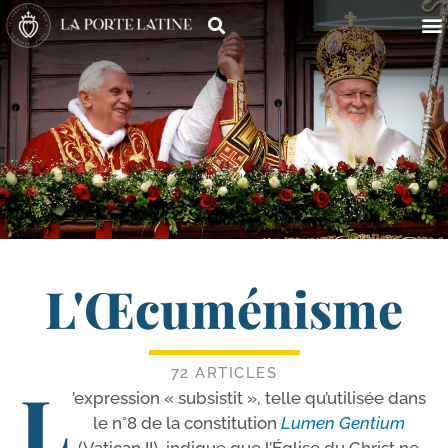
L'Œcuménisme
72 ARTICLES
L
’expression « sub­sis­tit », telle qu’u­ti­li­sée dans
le n°8 de la consti­tu­tion
Lumen Gentium