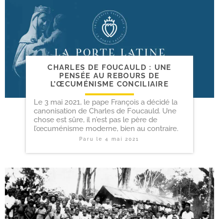
CHARLES DE FOUCAULD : UNE
PENSÉE AU REBOURS DE
L’ŒCUMÉNISME CONCILIAIRE
Le 3 mai 2021, le pape François a décidé la
canonisation de Charles de Foucauld. Une
chose est sûre, il n’est pas le père de
l’œcuménisme moderne, bien au contraire.
Paru le
4 mai 2021