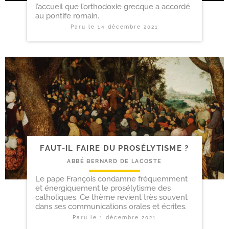
l’accueil que l’orthodoxie grecque a accordé
au pontife romain.
Paru le
14 décembre 2021
FAUT-​IL FAIRE DU PROSÉLYTISME ?
ABBÉ BERNARD DE LACOSTE
Le pape François condamne fréquemment
et énergiquement le prosélytisme des
catholiques. Ce thème revient très souvent
dans ses communications orales et écrites.
Paru le
1 décembre 2021