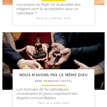
Les propos du Pape sur la pluralité des
religions sont-ils acceptables pour un
catholique ?
Paru le
1 janvier 2025
NOUS N’AVONS PAS LE MÊME DIEU
ABBÉ FRANÇOIS CASTEL
Les formules de foi catholiques,
musulmanes et juives expriment des
dogmes irréconciliables.
Paru le
4 août 2022