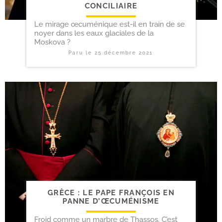
CONCILIAIRE
Le mirage œcuménique est-il en train de se
noyer dans les eaux glaciales de la
Moskova ?
Paru le
25 décembre 2021
GRÈCE : LE PAPE FRANÇOIS EN
PANNE D’ŒCUMÉNISME
Froid comme un marbre de Thassos. C’est