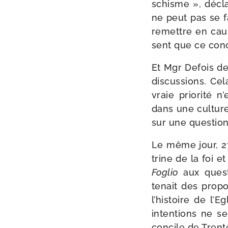
schisme », déclar
ne peut pas se f
remettre en cause 
sent que ce con
Et Mgr Defois de 
dis­cus­sions. Ce
vraie prio­ri­té 
dans une culture 
sur une ques­tion
Le même jour, 2
trine de la foi e
Foglio
aux ques­t
tenait des pro­po
l’histoire de l’E
inten­tions ne se
concile de Trent