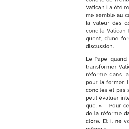
Vatican I a été r
me semble au con
la valeur des do
concile Vatican 
quent, d’une forc
discussion.
Le Pape, quand il
trans­for­mer Va
réforme dans la c
pour la fer­mer. 
conciles et pas 
peut éva­luer inte
qué. » – Pour ce 
de la réforme dan
clore. Et il ne vo
même ».