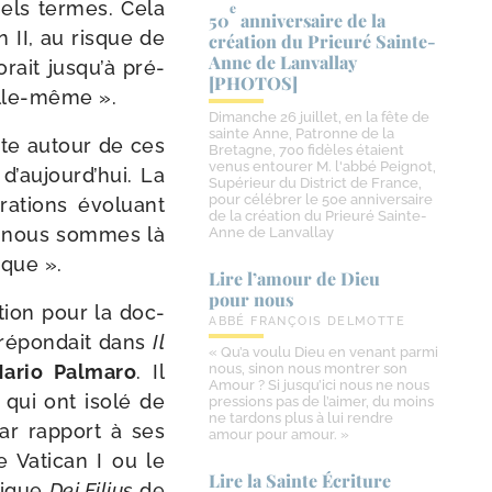
quels termes. Cela
e
50
anniversaire de la
 II, au risque de
création du Prieuré Sainte-​
Anne de Lanvallay
o­rait jusqu’à pré­
[PHOTOS]
e elle-même ».
Dimanche 26 juillet, en la fête de
sainte Anne, Patronne de la
aite autour de ces
Bretagne, 700 fidèles étaient
venus entourer M. l'abbé Peignot,
 d’aujourd’hui. La
Supérieur du District de France,
pour célébrer le 50e anniversaire
ra­tions évo­luant
de la création du Prieuré Sainte-
e : nous sommes là
Anne de Lanvallay
ique ».
Lire l’amour de Dieu
pour nous
tion pour la doc­
ABBÉ FRANÇOIS DELMOTTE
, répon­dait dans
Il
« Qu’a voulu Dieu en venant parmi
ario Palmaro
. Il
nous, sinon nous montrer son
Amour ? Si jusqu’ici nous ne nous
 qui ont iso­lé de
pressions pas de l’aimer, du moins
ne tardons plus à lui rendre
par rap­port à ses
amour pour amour. »
le Vatican I ou le
Lire la Sainte Écriture
tique
Dei Filius
de