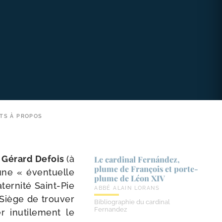
NTS À PROPOS
r
Gérard Defois
(à
Le cardinal Fernández,
plume de François et porte-​
’une « éven­tuelle
plume de Léon XIV
ternité Saint-​Pie
ABBÉ ALAIN LORANS
Siège de trou­ver
Bibliographie du cardinal
Fernandez
 inuti­le­ment le