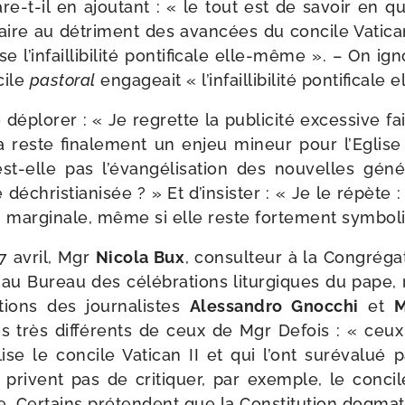
e-​t-​il en ajou­tant : « le tout est de savoir en 
aire au détri­ment des avan­cées du concile Vatican
l’infaillibilité pon­ti­fi­cale elle-​même ». – On ign
cile
pas­to­ral
enga­geait « l’infaillibilité pon­ti­fi­cal
déplo­rer : « Je regrette la publi­ci­té exces­sive f
la reste fina­le­ment un enjeu mineur pour l’Eglise
n’est-elle pas l’évangélisation des nou­velles géné­
déchris­tia­ni­sée ? » Et d’insister : « Je le répèt
 mar­gi­nale, même si elle reste for­te­ment symbol
7 avril, Mgr
Nicola Bux
, consul­teur à la Congréga
t au Bureau des célé­bra­tions litur­giques du pape
ions des jour­na­listes
Alessandro Gnocchi
et
M
s très dif­fé­rents de ceux de Mgr Defois : « ceux
glise le concile Vatican II et qui l’ont sur­éva­lué 
 privent pas de cri­ti­quer, par exemple, le conci
e. Certains pré­tendent que la Constitution dog­ma­