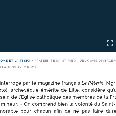
OME ET LA FSSPX
FRATERNITÉ SAINT-PIE X : DEUX AVIS DIVERGE
RELATIONS AVEC ROME
inter­ro­gé par le maga­zine fran­çais
Le Pèlerin
, Mg
­to), arche­vêque émé­rite de Lille, consi­dère qu
au sein de l’Eglise catho­lique des membres de la Fra
 mineur. « On com­prend bien la volon­té du Saint-​
no­rable pour cha­cun afin de ne pas faire durer