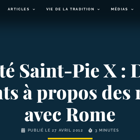
ARTICLES
VIE DE LA TRADITION
MÉDIAS
té Saint-​Pie X : 
ts à propos des 
avec Rome
PUBLIÉ LE
27 AVRIL 2012
3 MINUTES