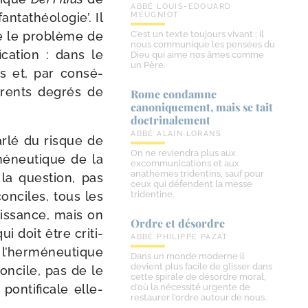
ABBÉ LOUIS-EDOUARD
n­ta­théo­lo­gie’. Il
MEUGNIOT
e le pro­blème de
C’est un texte toujours vivant ; il
nous communique les pensées du
ca­tion : dans le
Dieu qui aime nos âmes comme
un Père.
es et, par consé­
fé­rents degrés de
Rome condamne
canoniquement, mais se tait
doctrinalement
ABBÉ ALAIN LORANS
ar­lé du risque de
On ne reviendra plus aux
rméneutique de la
excommunications et aux
anathèmes tridentins, sauf pour
 la ques­tion, pas
ceux qui défendent la messe
conciles, tous les
tridentine.
is­sance, mais on
Ordre et désordre
i doit être cri­ti­
ABBÉ PHILIPPE PAZAT
I, l’herméneutique
Dans un monde moderne il
devient plus facile de glisser dans
Concile, pas de le
cette spirale de désordre moral,
on­ti­fi­cale elle-
d’où la nécessité urgente de
restaurer l’ordre autour de nous.