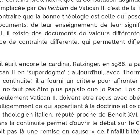
em­pla­cée par
Dei Verbum
de Vatican II, c’est de la ‘fa
traire que la bonne théo­lo­gie est celle qui pos
cu­ments, de leur ensei­gne­ment, de leur signi­fi­
II, il existe des docu­ments de valeurs dif­fé­rent
e de contrainte dif­fé­rente, qui per­mettent dif­
 était encore le car­di­nal Ratzinger, en 1988, a p
tican II en ‘super­dogme’ ; aujourd’hui, avec ‘l’he
onti­nui­té’, il a four­ni un cri­tère pour affron­ter
Il ne faut pas être plus papiste que le Pape. Les 
seule­ment Vatican II, doivent être reçus avec obé
l­li­gem­ment ce qui appar­tient à la doc­trine et ce qu
théo­lo­gien ita­lien, répu­té proche de Benoît XV
s la conti­nui­té per­met d’ouvrir le débat sur le 
it pas là une remise en cause « de l’infaillibilité p