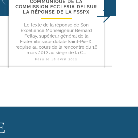
COMMUNIQUÉ DE LA
COMMISSION ECCLESIA DEI SUR
LA RÉPONSE DE LA FSSPX
Le texte de la réponse de Son
Excellence Monseigneur Bernard
Fellay, supérieur général de la
Fraternité sacerdotale Saint-Pie-X,
requise au cours de la rencontre du 16
mars 2012 au siège de la C...
Paru le
18 avril 2012