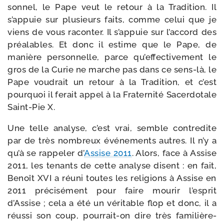
son­nel, le Pape veut le retour à la Tradition. Il
s’appuie sur plu­sieurs faits, comme celui que je
viens de vous racon­ter. Il s’appuie sur l’accord des
préa­lables. Et donc il estime que le Pape, de
manière per­son­nelle, parce qu’effectivement le
gros de la Curie ne marche pas dans ce sens-​là, le
Pape vou­drait un retour à la Tradition, et c’est
pour­quoi il ferait appel à la Fraternité Sacerdotale
Saint-​Pie X.
Une telle ana­lyse, c’est vrai, semble contre­dite
par de très nom­breux évé­ne­ments autres. Il n’y a
qu’à se rap­pe­ler d’
Assise 2011
. Alors, face à Assise
2011, les tenants de cette ana­lyse disent : en fait,
Benoît XVI a réuni toutes les reli­gions à Assise en
2011 pré­ci­sé­ment pour faire mou­rir l’esprit
d’Assise ; cela a été un véri­table flop et donc, il a
réus­si son coup, pourrait-​on dire très fami­liè­re­