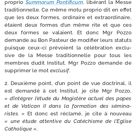
pro­prio
Summorum Pontificum
, libé­rant la Messe
tra­di­tion­nelle. Ce même motu pro­prio dit en effet
que les deux formes, ordi­naire et extra­or­di­naire,
étaient deux formes d’un même rite et que ces
deux formes se valaient. Et donc Mgr Pozzo
demande au Bon Pasteur de modi­fier leurs sta­tuts
puisque ceux-​ci pré­voient la célé­bra­tion exclu­
sive de la Messe tra­di­tion­nelle pour tous les
membres dudit Institut. Mgr Pozzo demande de
sup­pri­mer le mot
exclu­sif
.
2. Deuxième point, d’un point de vue doc­tri­nal, il
est deman­dé à cet Institut, je cite Mgr Pozzo,
« d’intégrer l’étude du Magistère actuel des papes
et de Vatican II dans la for­ma­tion des sémi­na­
ristes. »
Et donc est récla­mé, je cite à nou­veau
« une étude atten­tive du Catéchisme de l’Eglise
Catholique »
.