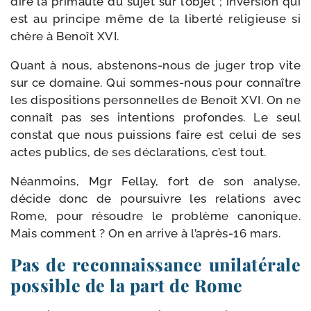
dire la pri­mau­té du sujet sur l’objet ; inver­sion qui
est au prin­cipe même de la liber­té reli­gieuse si
chère à Benoît XVI.
Quant à nous, abstenons-​nous de juger trop vite
sur ce domaine. Qui sommes-​nous pour connaître
les dis­po­si­tions per­son­nelles de Benoît XVI. On ne
connaît pas ses inten­tions pro­fondes. Le seul
constat que nous puis­sions faire est celui de ses
actes publics, de ses décla­ra­tions, c’est tout.
Néanmoins, Mgr Fellay, fort de son ana­lyse,
décide donc de pour­suivre les rela­tions avec
Rome, pour résoudre le pro­blème cano­nique.
Mais com­ment ? On en arrive à l’après-16 mars.
Pas de reconnaissance unilatérale
possible de la part de Rome