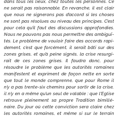
dans tous les lieux, chez toutes les per­sonnes. Ce
ne serait pas rai­son­nable. En revanche, il est clair
que nous ne signe­rons pas d’accord si les choses
ne sont pas réso­lues au niveau des prin­cipes. C’est
pour cela qu’il faut des dis­cus­sions appro­fon­dies.
Nous ne pou­vons pas nous per­mettre des ambi­guï­
tés. Le pro­blème de vou­loir faire des accords rapi­
de­ment, c’est que for­cé­ment, il serait bâti sur des
zones grises, et qu’à peine signés, la crise resur­gi­
rait de ces zones grises. Il fau­dra donc, pour
résoudre le pro­blème que les auto­ri­tés romaines
mani­festent et expriment de façon nette en sorte
que tout le monde com­prenne, que pour Rome il
n’y a pas trente-​six che­mins pour sor­tir de la crise,
il n’y en a même qu’un seul de valable : que l’Eglise
retrouve plei­ne­ment sa propre Tradition bimil­lé­
naire. Du jour où cette convic­tion sera claire chez
les auto­ri­tés romaines, et même si sur le ter­rain