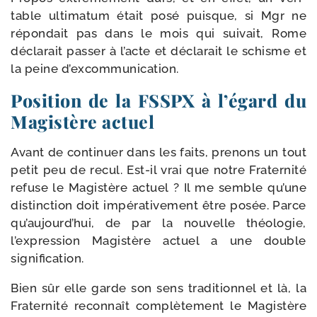
table ulti­ma­tum était posé puisque, si Mgr ne
répon­dait pas dans le mois qui sui­vait, Rome
décla­rait pas­ser à l’acte et décla­rait le schisme et
la peine d’excommunication.
Position de la FSSPX à l’égard du
Magistère actuel
Avant de conti­nuer dans les faits, pre­nons un tout
petit peu de recul. Est-​il vrai que notre Fraternité
refuse le Magistère actuel ? Il me semble qu’une
dis­tinc­tion doit impé­ra­ti­ve­ment être posée. Parce
qu’aujourd’hui, de par la nou­velle théo­lo­gie,
l’expression Magistère actuel a une double
signification.
Bien sûr elle garde son sens tra­di­tion­nel et là, la
Fraternité recon­naît com­plè­te­ment le Magistère