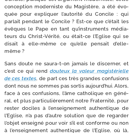
concep­tion moder­niste du Magistère, a été évo­
quée pour expli­quer l’autorité du Concile : qui
par­lait pen­dant le Concile ? Est-​ce que c’était les
évêques le Pape en tant qu’instruments média­
teurs du Christ-​Vérité, ou était-​ce l’Eglise qui se
disait à elle-​même ce qu’elle pen­sait d’elle-
même ?
Sans doute ne saura-​t-​on jamais le dis­cer­ner, et
c’est ce qui rend
dou­teux la valeur magis­té­rielle
de ces textes
, de part ces très grandes confu­sions
dont nous ne sommes pas sor­tis aujourd’hui. Alors,
face à ces confu­sions, l’âme catho­lique en géné­
ral, et plus par­ti­cu­liè­re­ment notre Fraternité, pour
res­ter dociles à l’enseignement authen­tique de
l’Eglise, n’a pas d’autre solu­tion que de regar­der
l’objet ensei­gné pour voir s’il est conforme ou non
à l’enseignement authen­tique de l’Eglise, où là,