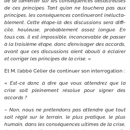
de se lamen­ter sur les consé­quences désas­treuses
de ces prin­cipes. Tant qu’on ne tou­che­ra pas aux
prin­cipes, les consé­quences conti­nue­ront iné­luc­ta­
ble­ment. Cette étape-​là des dis­cus­sions sera dif­fi­
cile, hou­leuse, pro­ba­ble­ment assez longue. En
tous cas, il est impos­sible, incon­ce­vable de pas­ser
à la troi­sième étape, donc d’envisager des accords,
avant que ces dis­cus­sions aient abou­ti à éclai­rer
et cor­ri­ger les prin­cipes de la crise.
»
Et M. l’abbé Célier de conti­nuer son interrogation :
«
Est-​ce donc à dire que vous atten­drez que la
crise soit plei­ne­ment réso­lue pour signer des
accords ?
–
Non, nous ne pré­ten­dons pas attendre que tout
soit réglé sur le ter­rain, le plus pra­tique, le plus
humain, dans les consé­quences ultimes de la crise,