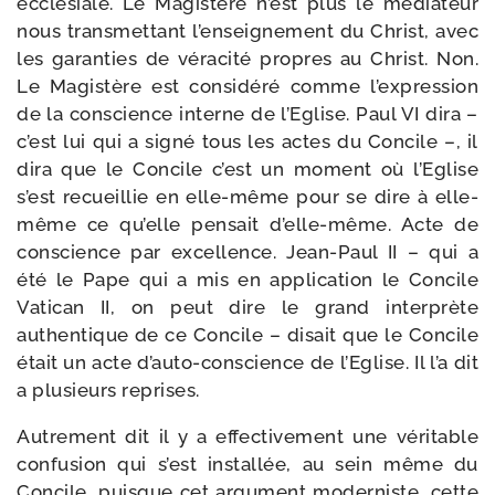
ecclé­siale. Le Magistère n’est plus le média­teur
nous trans­met­tant l’enseignement du Christ, avec
les garan­ties de véra­ci­té propres au Christ. Non.
Le Magistère est consi­dé­ré comme l’expression
de la conscience interne de l’Eglise. Paul VI dira –
c’est lui qui a signé tous les actes du Concile –, il
dira que le Concile c’est un moment où l’Eglise
s’est recueillie en elle-​même pour se dire à elle-​
même ce qu’elle pen­sait d’elle-même. Acte de
conscience par excel­lence. Jean-​Paul II – qui a
été le Pape qui a mis en appli­ca­tion le Concile
Vatican II, on peut dire le grand inter­prète
authen­tique de ce Concile – disait que le Concile
était un acte d’auto-conscience de l’Eglise. Il l’a dit
a plu­sieurs reprises.
Autrement dit il y a effec­ti­ve­ment une véri­table
confu­sion qui s’est ins­tal­lée, au sein même du
Concile, puisque cet argu­ment moder­niste, cette