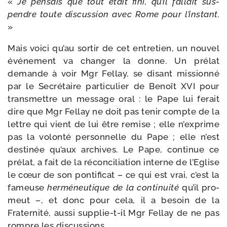
«
Je pen­sais que tout était fini, qu’il fal­lait sus­
pendre toute dis­cus­sion avec Rome pour l’instant.
»
Mais voi­ci qu’au sor­tir de cet entre­tien, un nou­vel
évé­ne­ment va chan­ger la donne. Un pré­lat
demande à voir Mgr Fellay, se disant mis­sion­né
par le Secrétaire par­ti­cu­lier de Benoît XVI pour
trans­mettre un mes­sage oral : le Pape lui ferait
dire que Mgr Fellay ne doit pas tenir compte de la
lettre qui vient de lui être remise ; elle n’exprime
pas la volon­té per­son­nelle du Pape ; elle n’est
des­ti­née qu’aux archives. Le Pape, conti­nue ce
pré­lat, a fait de la récon­ci­lia­tion interne de l’Eglise
le cœur de son pon­ti­fi­cat – ce qui est vrai, c’est la
fameuse
her­mé­neu­tique de la conti­nui­té
qu’il pro­
meut –, et donc pour cela, il a besoin de la
Fraternité, aus­si supplie-​t-​il Mgr Fellay de ne pas
rompre les discussions.