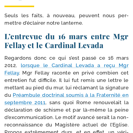
Seuls les faits, à nou­veau, peuvent nous per­
mettre d’éclairer notre lanterne.
L’entrevue du 16 mars entre Mgr
Fellay et le Cardinal Levada
Regardons donc ce qui s’est pas­sé ce 16 mars
2012,
lorsque le Cardinal Levada a reçu Mgr
Fellay
. Mgr Fellay raconte en pri­vé com­bien cet
entre­tien fut dif­fi­cile. Il lui fut remis une lettre le
met­tant au pied du mur, lui récla­mant la signa­ture
du
Préambule doc­tri­nal sou­mis à la Fraternité en
sep­tembre 2011
, sans quoi Rome renou­ve­lait la
décla­ra­tion de schisme et par là-​même la peine
d’excommunication. Le motif avan­cé serait la non-​
reconnaissance du Magistère actuel de l’Eglise.
Propos extrê­me­ment durs, et en effet, un véri­