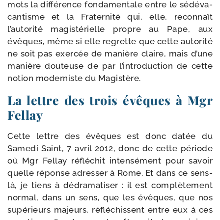
mots la dif­fé­rence fon­da­men­tale entre le sédé­va­
can­tisme et la Fraternité qui, elle, recon­naît
l’autorité magis­té­rielle propre au Pape, aux
évêques, même si elle regrette que cette auto­ri­té
ne soit pas exer­cée de manière claire, mais d’une
manière dou­teuse de par l’introduction de cette
notion moder­niste du Magistère.
La lettre des trois évêques à Mgr
Fellay
Cette lettre des évêques est donc datée du
Samedi Saint, 7 avril 2012, donc de cette période
où Mgr Fellay réflé­chit inten­sé­ment pour savoir
quelle réponse adres­ser à Rome. Et dans ce sens-​
là, je tiens à dédra­ma­ti­ser : il est com­plè­te­ment
nor­mal, dans un sens, que les évêques, que nos
supé­rieurs majeurs, réflé­chissent entre eux à ces