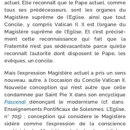
actuel. Elle recon­naît que le Pape actuel, comme
tous ses pré­dé­ces­seurs, sont les organes du
Magistère suprême de l’Eglise, ain­si que tout
Concile, y com­pris Vatican II. Il est l’organe du
Magistère suprême de l’Eglise. Et c’est pré­ci­sé­
ment cette recon­nais­sance qui fait que la
Fraternité n’est pas sédé­va­can­tiste parce qu’elle
recon­naît l’autorité dont dis­posent le Pape, les
évêques, un concile.
Mais l’expression Magistère actuel a pris un sens
nou­veau, autre, à l’occasion du Concile Vatican II.
Nouvelle concep­tion qui n’est autre que celle
condam­née par Saint Pie X dans son ency­clique
Pascendi
dénon­çant le moder­nisme (cf. dans
Enseignements Pontificaux de Solesmes, L’Eglise,
n° 705) ; concep­tion qui consi­dère le Magistère
sidé­ré comme l’expression de la conscience