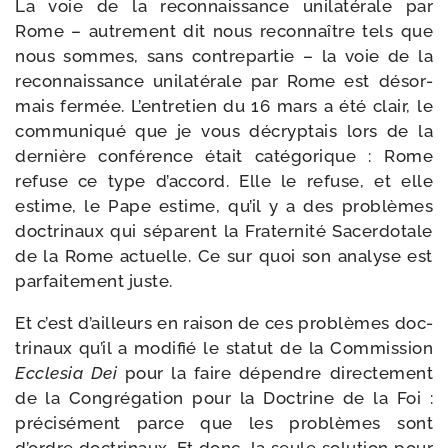
La voie de la recon­nais­sance uni­la­té­rale par
Rome – autre­ment dit nous recon­naître tels que
nous sommes, sans contre­par­tie – la voie de la
recon­nais­sance uni­la­té­rale par Rome est désor­
mais fer­mée. L’entretien du 16 mars a été clair, le
com­mu­ni­qué que je vous décryp­tais lors de la
der­nière confé­rence était caté­go­rique : Rome
refuse ce type d’accord. Elle le refuse, et elle
estime, le Pape estime, qu’il y a des pro­blèmes
doc­tri­naux qui séparent la Fraternité Sacerdotale
de la Rome actuelle. Ce sur quoi son ana­lyse est
par­fai­te­ment juste.
Et c’est d’ailleurs en rai­son de ces pro­blèmes doc­
tri­naux qu’il a modi­fié le sta­tut de la Commission
Ecclesia Dei
pour la faire dépendre direc­te­ment
de la Congrégation pour la Doctrine de la Foi :
pré­ci­sé­ment parce que les pro­blèmes sont