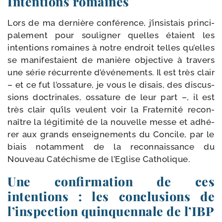
Intentions romaines
Lors de ma der­nière confé­rence, j’insistais prin­ci­
pa­le­ment pour sou­li­gner quelles étaient les
inten­tions romaines à notre endroit telles qu’elles
se mani­fes­taient de manière objec­tive à tra­vers
une série récur­rente d’événements. Il est très clair
– et ce fut l’ossature, je vous le disais, des dis­cus­
sions doc­tri­nales, ossa­ture de leur part –, il est
très clair qu’ils veulent voir la Fraternité recon­
naître la légi­ti­mi­té de la nou­velle messe et adhé­
rer aux grands ensei­gne­ments du Concile, par le
biais notam­ment de la recon­nais­sance du
Nouveau Catéchisme de l’Eglise Catholique.
Une confirmation de ces
intentions : les conclusions de
l’inspection quinquennale de l’IBP