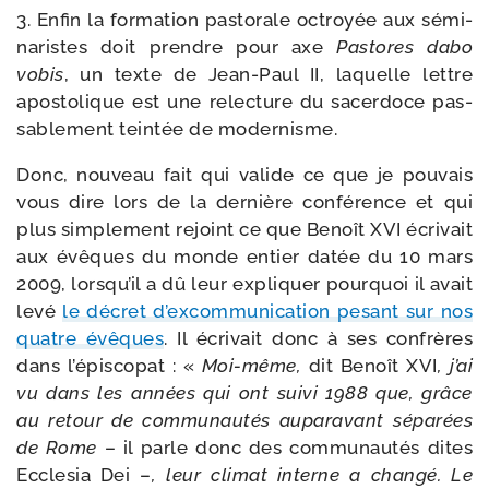
3. Enfin la for­ma­tion pas­to­rale octroyée aux sémi­
na­ristes doit prendre pour axe
Pastores dabo
vobis
, un texte de Jean-​Paul II, laquelle lettre
apos­to­lique est une relec­ture du sacer­doce pas­
sa­ble­ment tein­tée de modernisme.
Donc, nou­veau fait qui valide ce que je pou­vais
vous dire lors de la der­nière confé­rence et qui
plus sim­ple­ment rejoint ce que Benoît XVI écri­vait
aux évêques du monde entier datée du 10 mars
2009, lorsqu’il a dû leur expli­quer pour­quoi il avait
levé
le décret d’excommunication pesant sur nos
quatre évêques
. Il écri­vait donc à ses confrères
dans l’épiscopat : «
Moi-​même,
dit Benoît XVI
, j’ai
vu dans les années qui ont sui­vi 1988 que, grâce
au retour de com­mu­nau­tés aupa­ra­vant sépa­rées
de Rome
– il parle donc des com­mu­nau­tés dites
Ecclesia Dei –
, leur cli­mat interne a chan­gé. Le