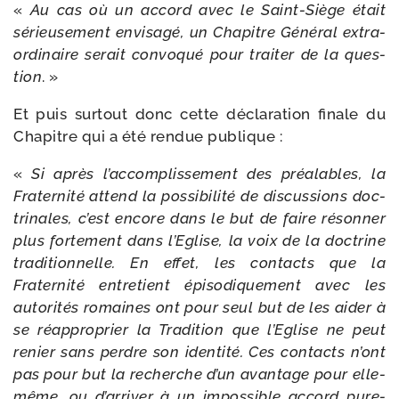
«
Au cas où un accord avec le Saint-​Siège était
sérieu­se­ment envi­sa­gé, un Chapitre Général extra­
or­di­naire serait convo­qué pour trai­ter de la ques­
tion
. »
Et puis sur­tout donc cette décla­ra­tion finale du
Chapitre qui a été ren­due publique :
«
Si après l’accomplissement des préa­lables, la
Fraternité attend la pos­si­bi­li­té de dis­cus­sions doc­
tri­nales, c’est encore dans le but de faire réson­ner
plus for­te­ment dans l’Eglise, la voix de la doc­trine
tra­di­tion­nelle. En effet, les contacts que la
Fraternité entre­tient épi­so­di­que­ment avec les
auto­ri­tés romaines ont pour seul but de les aider à
se réap­pro­prier la Tradition que l’Eglise ne peut
renier sans perdre son iden­ti­té. Ces contacts n’ont
pas pour but la recherche d’un avan­tage pour elle-​
même, ou d’arriver à un impos­sible accord pure­