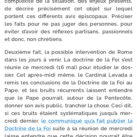
com­plexi­té de la situa­tion, des enjeux pré­sents,
de décrire pré­ci­sé­ment cet objet sur lequel
portent ces dif­fé­rents avis épis­co­paux. Préciser
les faits pour ne pas juger des per­sonnes, pour
évi­ter d’avoir des réflexes par­ti­sans, pas­sion­nels
et donc, non chrétiens.
Deuxième fait, la pos­sible inter­ven­tion de Rome
dans les jours à venir. La doc­trine de la Foi s’est
réunie ce mer­cre­di (16 mai) pour étu­dier le dos­
sier. Cet après-​midi même, le Cardinal Levada a
remis les conclu­sions de la Doctrine de la Foi au
Pape, et les bruits récur­rents laissent entendre
que le Pape pour­rait, autour de la Pentecôte,
don­ner son avis public, tran­cher la chose. Ceci dit,
si ces bruits étaient sys­té­ma­tiques jusqu’à mer­
cre­di der­nier,
le com­mu­ni­qué qu’a fait publier la
Doctrine de la Foi
suite à sa réunion de mer­cre­di
laisse entendre que cette déci­sion pour­rait être