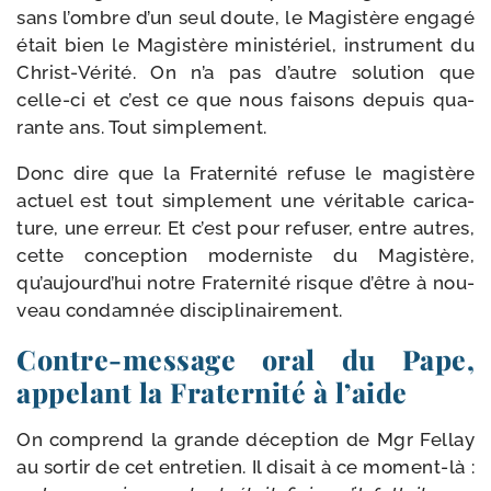
sans l’ombre d’un seul doute, le Magistère enga­gé
était bien le Magistère minis­té­riel, ins­tru­ment du
Christ-​Vérité. On n’a pas d’autre solu­tion que
celle-​ci et c’est ce que nous fai­sons depuis qua­
rante ans. Tout simplement.
Donc dire que la Fraternité refuse le magis­tère
actuel est tout sim­ple­ment une véri­table cari­ca­
ture, une erreur. Et c’est pour refu­ser, entre autres,
cette concep­tion moder­niste du Magistère,
qu’aujourd’hui notre Fraternité risque d’être à nou­
veau condam­née disciplinairement.
Contre-​message oral du Pape,
appelant la Fraternité à l’aide
On com­prend la grande décep­tion de Mgr Fellay
au sor­tir de cet entre­tien. Il disait à ce moment-​là :