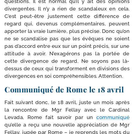
ques­tions. Il est nor­mal qu’il y ait des opi­nions
diver­gentes. Il n’y a rien de scan­da­leux en cela.
C’est peut-​être jus­te­ment cette dif­fé­rence de
regard qui, deve­nus com­plé­men­taires, peuvent
appor­ter la vraie lumière, plus pré­cise. Donc qu’on
ne se scan­da­lise pas que les évêques ne soient
pas d’accord entre eux sur un point pré­cis, sur une
atti­tude à avoir. N’exagérons pas la por­tée de
cette diver­gence de regard. Ne soyons pas là-​
dessus de ceux qui trans­forment en divi­sions des
diver­gences en soi com­pré­hen­sibles. Attention.
Communiqué de Rome le 18 avril
Fait sui­vant donc, le 18 avril, juste un mois après
la ren­contre de Mgr Fellay avec le Cardinal
Levada, Rome fait savoir par un
com­mu­ni­qué
qu’elle a reçu une nou­velle appré­cia­tion de Mgr
Fellay, jugée par Rome – je reprends les mots du