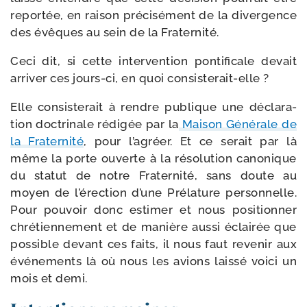
repor­tée, en rai­son pré­ci­sé­ment de la diver­gence
des évêques au sein de la Fraternité.
Ceci dit, si cette inter­ven­tion pon­ti­fi­cale devait
arri­ver ces jours-​ci, en quoi consisterait-elle ?
Elle consis­te­rait à rendre publique une décla­ra­
tion doc­tri­nale rédi­gée par la
Maison Générale de
la Fraternité
, pour l’agréer. Et ce serait par là
même la porte ouverte à la réso­lu­tion cano­nique
du sta­tut de notre Fraternité, sans doute au
moyen de l’érection d’une Prélature per­son­nelle.
Pour pou­voir donc esti­mer et nous posi­tion­ner
chré­tien­ne­ment et de manière aus­si éclai­rée que
pos­sible devant ces faits, il nous faut reve­nir aux
évé­ne­ments là où nous les avions lais­sé voi­ci un
mois et demi.