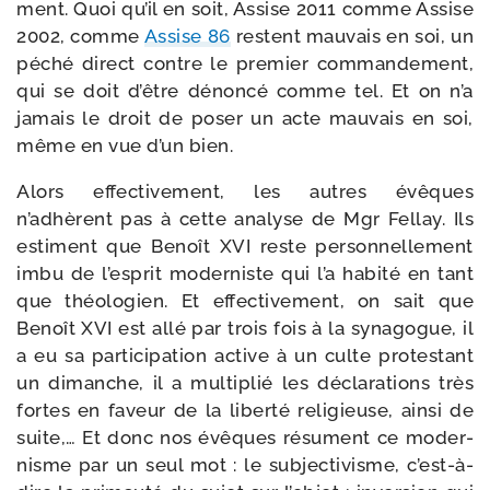
ment. Quoi qu’il en soit, Assise 2011 comme Assise
2002, comme
Assise 86
res­tent mau­vais en soi, un
péché direct contre le pre­mier com­man­de­ment,
qui se doit d’être dénon­cé comme tel. Et on n’a
jamais le droit de poser un acte mau­vais en soi,
même en vue d’un bien.
Alors effec­ti­ve­ment, les autres évêques
n’adhèrent pas à cette ana­lyse de Mgr Fellay. Ils
estiment que Benoît XVI reste per­son­nel­le­ment
imbu de l’esprit moder­niste qui l’a habi­té en tant
que théo­lo­gien. Et effec­ti­ve­ment, on sait que
Benoît XVI est allé par trois fois à la syna­gogue, il
a eu sa par­ti­ci­pa­tion active à un culte pro­tes­tant
un dimanche, il a mul­ti­plié les décla­ra­tions très
fortes en faveur de la liber­té reli­gieuse, ain­si de
suite,… Et donc nos évêques résument ce moder­
nisme par un seul mot : le sub­jec­ti­visme, c’est-à-