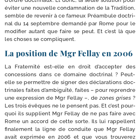
d’ordre doc­tri­naux. Et donc, la seule solu­tion pour
évi­ter une nou­velle condam­na­tion de la Tradition,
semble de reve­nir à ce fameux Préambule doc­tri­
nal du 14 sep­tembre deman­dé par Rome pour le
modi­fier autant que faire se peut. Et c’est là que
les choses se compliquent.
La position de Mgr Fellay en 2006
La Fraternité est-​elle en droit d’accepter des
conces­sions dans ce domaine doc­tri­nal ? Peut-​
elle se per­mettre de signer des décla­ra­tions doc­
tri­nales faites d’ambiguïté, faites – pour reprendre
une expres­sion de Mgr Fellay –, de
zones grises
?
Les trois évêques ne le pensent pas. Et c’est pour­
quoi ils sup­plient Mgr Fellay de ne pas faire avec
Rome un accord de cette sorte. Ils lui rap­pellent
fina­le­ment la ligne de conduite que Mgr Fellay
avait expri­mée en 2006 et que vous trou­ve­rez