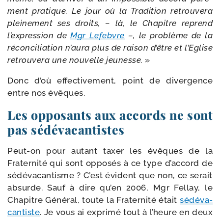
ment pra­tique. Le jour où la Tradition retrou­ve­ra
plei­ne­ment ses droits, – là, le Chapitre reprend
l’expression de
Mgr Lefebvre
–, le pro­blème de la
récon­ci­lia­tion n’aura plus de rai­son d’être et l’Eglise
retrou­ve­ra une nou­velle jeu­nesse.
»
Donc d’où effec­ti­ve­ment, point de diver­gence
entre nos évêques.
Les opposants aux accords ne sont
pas sédévacantistes
Peut-​on pour autant taxer les évêques de la
Fraternité qui sont oppo­sés à ce type d’accord de
sédé­va­can­tisme ? C’est évident que non, ce serait
absurde. Sauf à dire qu’en 2006, Mgr Fellay, le
Chapitre Général, toute la Fraternité était
sédé­va­
can­tiste
. Je vous ai expri­mé tout à l’heure en deux