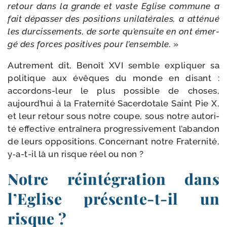
retour dans la grande et vaste Eglise com­mune a
fait dépas­ser des posi­tions uni­la­té­rales, a atté­nué
les dur­cis­se­ments, de sorte qu’ensuite en ont émer­
gé des forces posi­tives pour l’ensemble.
»
Autrement dit, Benoît XVI semble expli­quer sa
poli­tique aux évêques du monde en disant :
accordons-​leur le plus pos­sible de choses,
aujourd’hui à la Fraternité Sacerdotale Saint Pie X,
et leur retour sous notre coupe, sous notre auto­ri­
té effec­tive entraî­ne­ra pro­gres­si­ve­ment l’abandon
de leurs oppo­si­tions. Concernant notre Fraternité,
y‑a-​t-​il là un risque réel ou non ?
Notre réintégration dans
l’Eglise présente-​t-​il un
risque ?