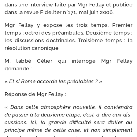
dans une inter­view faite par Mgr Fellay et publiée
dans la revue Fideliter n°171, mai juin 2006.
Mgr Fellay y expose les trois temps. Premier
temps : octroi des pré­am­bules. Deuxième temps :
les dis­cus­sions doc­tri­nales. Troisième temps : la
réso­lu­tion canonique.
M. l’abbé Célier qui inter­roge Mgr Fellay
demande :
«
Et si Rome accorde les préa­lables ?
»
Réponse de Mgr Fellay :
«
Dans cette atmo­sphère nou­velle, il convien­dra
de pas­ser à la deuxième étape, c’est-à-dire aux dis­
cus­sions. Ici, la grande dif­fi­cul­té sera d’aller au
prin­cipe même de cette crise, et non sim­ple­ment