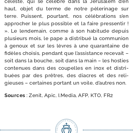
céleste, qui se célèbre dans la Jérusalem d’en
haut, objet du terme de notre pèle­ri­nage sur
terre. Puissent, pour­tant, nos célé­bra­tions s’en
appro­cher le plus pos­sible et la faire pres­sen­tir !
». Le len­de­main, comme à son habi­tude depuis
plu­sieurs mois, le pape a dis­tri­bué la com­mu­nion
à genoux et sur les lèvres à une qua­ran­taine de
fidèles choi­sis, pen­dant que l’assistance rece­vait –
soit dans la bouche, soit dans la main – les hos­ties
conte­nues dans des cou­pelles en inox et dis­tri­
buées par des prêtres, des diacres et des reli­
gieuses – cer­taines por­tant un voile, d’autres non.
Sources
: Zenit, Apic, I.Media, AFP, KTO, FR2