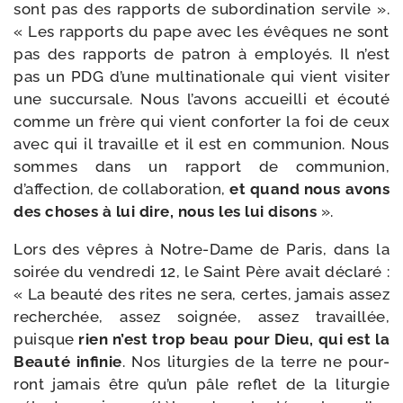
sont pas des rap­ports de subor­di­na­tion ser­vile ».
« Les rap­ports du pape avec les évêques ne sont
pas des rap­ports de patron à employés. Il n’est
pas un PDG d’une mul­ti­na­tio­nale qui vient visi­ter
une suc­cur­sale. Nous l’avons accueilli et écou­té
comme un frère qui vient confor­ter la foi de ceux
avec qui il tra­vaille et il est en com­mu­nion. Nous
sommes dans un rap­port de com­mu­nion,
d’affection, de col­la­bo­ra­tion,
et quand nous avons
des choses à lui dire, nous les lui disons
».
Lors des vêpres à Notre-​Dame de Paris, dans la
soi­rée du ven­dre­di 12, le Saint Père avait décla­ré :
« La beau­té des rites ne sera, certes, jamais assez
recher­chée, assez soi­gnée, assez tra­vaillée,
puisque
rien n’est trop beau pour Dieu, qui est la
Beauté infi­nie
. Nos litur­gies de la terre ne pour­
ront jamais être qu’un pâle reflet de la litur­gie