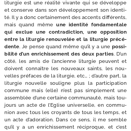
litur­gie est une réa­li­té vivante qui se déve­loppe
et conserve dans son déve­lop­pe­ment son iden­ti­
té. Il y a donc cer­tai­ne­ment des accents dif­fé­rents,
mais quand même
une iden­ti­té fon­da­men­tale
qui exclue une contra­dic­tion, une oppo­si­tion
entre la litur­gie renou­ve­lée et la litur­gie pré­cé­
dente
. Je pense quand même qu’il y a une
pos­si­
bi­li­té d’un enri­chis­se­ment des deux par­ties
. D’un
côté, les amis de l’ancienne litur­gie peuvent et
doivent connaître les nou­veaux saints, les nou­
velles pré­faces de la litur­gie, etc… ; d’autre part, la
litur­gie nou­velle sou­ligne plus la par­ti­ci­pa­tion
com­mune mais (elle) n’est pas sim­ple­ment une
assem­blée d’une cer­taine com­mu­nau­té, mais tou­
jours un acte de l’Eglise uni­ver­selle, en com­mu­
nion avec tous les croyants de tous les temps, et
un acte d’adoration. Dans ce sens, il me semble
qu’il y a un enri­chis­se­ment réci­proque, et c’est