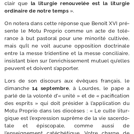
clair que
la litur­gie renou­ve­lée est la litur­gie
ordi­naire de notre temps
».
On note­ra dans cette réponse que Benoît XVI pré­
sente le Motu Proprio comme un acte de tolé­
rance à but pas­to­ral pour une mino­ri­té culti­vée,
mais qu’il ne voit aucune oppo­si­tion doc­tri­nale
entre la messe tri­den­tine et la messe conci­liaire,
insis­tant bien sur l’enrichissement mutuel qu’elles
peuvent et doivent s’apporter.
Lors de son dis­cours aux évêques fran­çais, le
dimanche
14 sep­tembre
, à Lourdes, le pape a
par­lé de la volon­té d’« uni­té » et de « paci­fi­ca­tion
des esprits » qui doit pré­si­der à l’application du
Motu Proprio dans les dio­cèses : « Le culte litur­
gique est l’expression suprême de la vie sacer­do­
tale et épis­co­pale, comme aus­si de
l’enseignement caté­ché­tique. Votre charge de