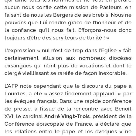
aucun nous confie cette mis­sion de Pasteurs, en
fai­sant de nous les Bergers de ses bre­bis. Nous ne
pou­vons que Lui rendre grâce de l’honneur et de
la confiance qu’Il nous fait. Efforçons-​nous donc
tou­jours d’être des ser­vi­teurs de l’unité ! »
L’expression « nul n’est de trop dans l’Eglise » fait
cer­tai­ne­ment allu­sion aux nom­breux dio­cèses
exsangues qui n’ont plus de voca­tions et dont le
cler­gé vieillis­sant se raré­fie de façon inexorable.
L’AFP note cepen­dant que le dis­cours du pape à
Lourdes, a été « assez tiè­de­ment applau­di » par
les évêques fran­çais. Dans une rapide confé­rence
de presse, à l’issue de la ren­contre avec Benoît
XVI, le car­di­nal
André Vingt-​Trois
, pré­sident de la
Conférence épis­co­pale de France, a décla­ré que
les rela­tions entre le pape et les évêques « ne