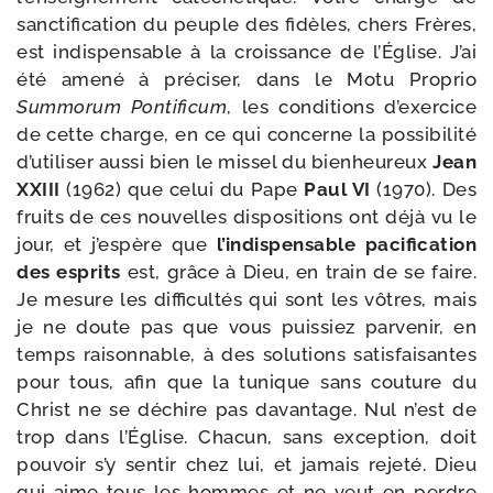
sanc­ti­fi­ca­tion du peuple des fidèles, chers Frères,
est indis­pen­sable à la crois­sance de l’Église. J’ai
été ame­né à pré­ci­ser, dans le Motu Proprio
Summorum Pontificum
, les condi­tions d’exercice
de cette charge, en ce qui concerne la pos­si­bi­li­té
d’utiliser aus­si bien le mis­sel du bien­heu­reux
Jean
XXIII
(1962) que celui du Pape
Paul VI
(1970). Des
fruits de ces nou­velles dis­po­si­tions ont déjà vu le
jour, et j’espère que
l’indispensable paci­fi­ca­tion
des esprits
est, grâce à Dieu, en train de se faire.
Je mesure les dif­fi­cul­tés qui sont les vôtres, mais
je ne doute pas que vous puis­siez par­ve­nir, en
temps rai­son­nable, à des solu­tions satis­fai­santes
pour tous, afin que la tunique sans cou­ture du
Christ ne se déchire pas davan­tage. Nul n’est de
trop dans l’Église. Chacun, sans excep­tion, doit
pou­voir s’y sen­tir chez lui, et jamais reje­té. Dieu
qui aime tous les hommes et ne veut en perdre