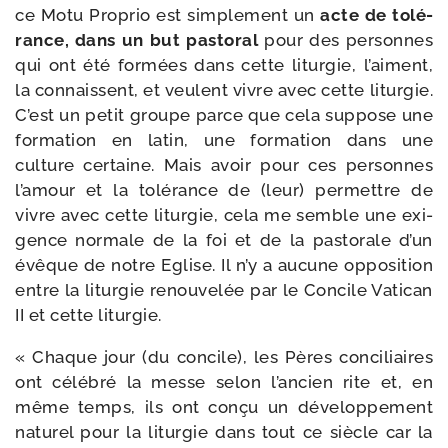
ce Motu Proprio est sim­ple­ment un
acte de tolé­
rance, dans un but pas­to­ral
pour des per­sonnes
qui ont été for­mées dans cette litur­gie, l’aiment,
la connaissent, et veulent vivre avec cette litur­gie.
C’est un petit groupe parce que cela sup­pose une
for­ma­tion en latin, une for­ma­tion dans une
culture cer­taine. Mais avoir pour ces per­sonnes
l’amour et la tolé­rance de (leur) per­mettre de
vivre avec cette litur­gie, cela me semble une exi­
gence nor­male de la foi et de la pas­to­rale d’un
évêque de notre Eglise. Il n’y a aucune oppo­si­tion
entre la litur­gie renou­ve­lée par le Concile Vatican
II et cette liturgie.
« Chaque jour (du concile), les Pères conci­liaires
ont célé­bré la messe selon l’ancien rite et, en
même temps, ils ont conçu un déve­lop­pe­ment
natu­rel pour la litur­gie dans tout ce siècle car la