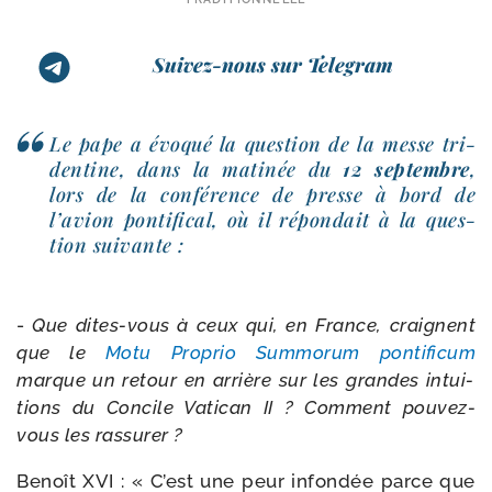
Suivez-nous sur Telegram
Le pape a évo­qué la ques­tion de la messe tri­
den­tine, dans la mati­née du
12 sep­tembre
,
lors de la confé­rence de presse à bord de
l’avion pon­ti­fi­cal, où il répon­dait à la ques­
tion suivante :
-
Que dites-​vous à ceux qui, en France, craignent
que le
Motu Proprio Summorum pon­ti­fi­cum
marque un retour en arrière sur les grandes intui­
tions du Concile Vatican II ? Comment pouvez-​
vous les rassurer ?
Benoît XVI : « C’est une peur infon­dée parce que