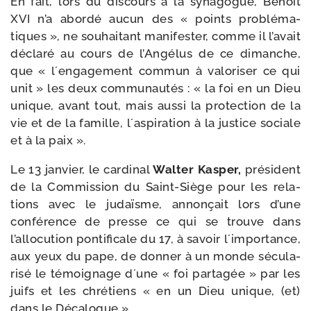
En fait, lors du dis­cours à la syna­gogue, Benoît
XVI n’a abor­dé aucun des « points pro­blé­ma­
tiques », ne sou­hai­tant mani­fes­ter, comme il l’avait
décla­ré au cours de l’Angélus de ce dimanche,
que « l´engagement com­mun à valo­ri­ser ce qui
unit » les deux com­mu­nau­tés : « la foi en un Dieu
unique, avant tout, mais aus­si la pro­tec­tion de la
vie et de la famille, l´aspiration à la jus­tice sociale
et à la paix ».
Le 13 jan­vier, le car­di­nal
Walter Kasper,
pré­sident
de la Commission du Saint-​Siège pour les rela­
tions avec le judaïsme, annon­çait lors d’une
confé­rence de presse ce qui se trouve dans
l’allocution pon­ti­fi­cale du 17, à savoir l´importance,
aux yeux du pape, de don­ner à un monde sécu­la­
ri­sé le témoi­gnage d´une « foi par­ta­gée » par les
juifs et les chré­tiens « en un Dieu unique, (et)
dans le Décalogue ».