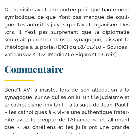
Cette visite avait une por­tée poli­tique hau­te­ment
sym­bo­lique, ce que n’ont pas man­qué de sou­li­
gner les auto­ri­tés juives qui l’avait orga­ni­sée. Dès
lors, il n’est pas sur­pre­nant que la diplo­ma­tie
seule ait pu entrer dans la syna­gogue, lais­sant la
théo­lo­gie à la porte. (DICI du 18/​01/​10 – Sources :
vati​can​.va/​K​TO/ IMedia/​Le Figaro/​La Croix)
Commentaire
Benoît XVI a insis­té, lors de son allo­cu­tion à la
syna­gogue, sur ce qui selon lui unit le judaïsme et
le catho­li­cisme, invi­tant – à la suite de Jean-​Paul II
– les catho­liques à « vivre une authen­tique fra­ter­
ni­té avec le peuple de l’Alliance », et affir­mant
que « les chré­tiens et les juifs ont une grande