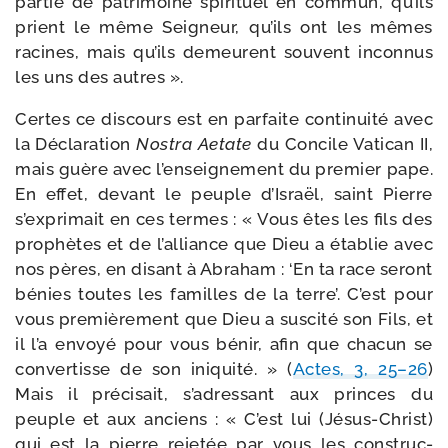
par­tie de patri­moine spi­ri­tuel en com­mun, qu’ils
prient le même Seigneur, qu’ils ont les mêmes
racines, mais qu’ils demeurent sou­vent incon­nus
les uns des autres ».
Certes ce dis­cours est en par­faite conti­nui­té avec
la Déclaration
Nostra Aetate
du Concile Vatican II,
mais guère avec l’enseignement du pre­mier pape.
En effet, devant le peuple d’Israël, saint Pierre
s’exprimait en ces termes : « Vous êtes les fils des
pro­phètes et de l’alliance que Dieu a éta­blie avec
nos pères, en disant à Abraham : ‘En ta race seront
bénies toutes les familles de la terre’. C’est pour
vous pre­miè­re­ment que Dieu a sus­ci­té son Fils, et
il l’a envoyé pour vous bénir, afin que cha­cun se
conver­tisse de son ini­qui­té. » (
Actes, 3, 25–26
)
Mais il pré­ci­sait, s’adressant aux princes du
peuple et aux anciens : « C’est lui (Jésus-​Christ)
qui est la pierre reje­tée par vous les construc­