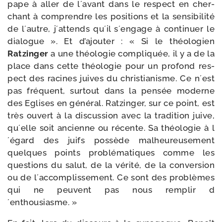
pape à aller de l´avant dans le res­pect en cher­
chant à com­prendre les posi­tions et la sen­si­bi­li­té
de l´autre, j´attends qu´il s´engage à conti­nuer le
dia­logue ». Et d’ajouter : « Si le théo­lo­gien
Ratzinger
a une théo­lo­gie com­pli­quée, il y a de la
place dans cette théo­lo­gie pour un pro­fond res­
pect des racines juives du chris­tia­nisme. Ce n´est
pas fré­quent, sur­tout dans la pen­sée moderne
des Eglises en géné­ral. Ratzinger, sur ce point, est
très ouvert à la dis­cus­sion avec la tra­di­tion juive,
qu´elle soit ancienne ou récente. Sa théo­lo­gie à l
´égard des juifs pos­sède mal­heu­reu­se­ment
quelques points pro­blé­ma­tiques comme les
ques­tions du salut, de la véri­té, de la conver­sion
ou de l´accomplissement. Ce sont des pro­blèmes
qui ne peuvent pas nous rem­plir d
´enthousiasme. »