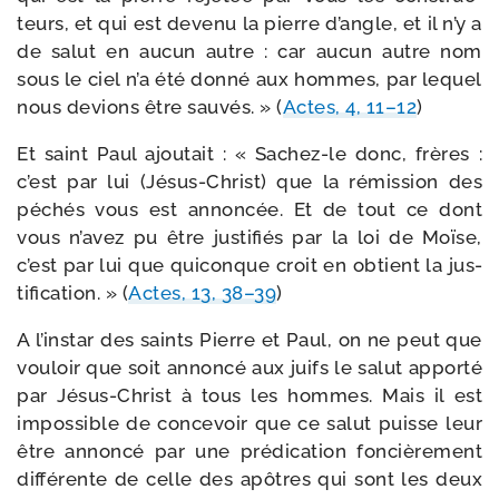
teurs, et qui est deve­nu la pierre d’angle, et il n’y a
de salut en aucun autre : car aucun autre nom
sous le ciel n’a été don­né aux hommes, par lequel
nous devions être sau­vés. » (
Actes, 4, 11–12
)
Et saint Paul ajou­tait : « Sachez-​le donc, frères :
c’est par lui (Jésus-​Christ) que la rémis­sion des
péchés vous est annon­cée. Et de tout ce dont
vous n’avez pu être jus­ti­fiés par la loi de Moïse,
c’est par lui que qui­conque croit en obtient la jus­
ti­fi­ca­tion. » (
Actes, 13, 38–39
)
A l’instar des saints Pierre et Paul, on ne peut que
vou­loir que soit annon­cé aux juifs le salut appor­té
par Jésus-​Christ à tous les hommes. Mais il est
impos­sible de conce­voir que ce salut puisse leur
être annon­cé par une pré­di­ca­tion fon­ciè­re­ment
dif­fé­rente de celle des apôtres qui sont les deux