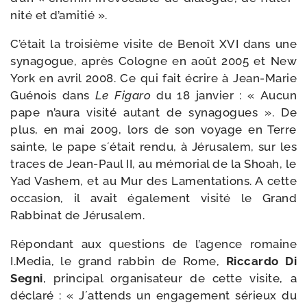
ni­té et d’amitié ».
C’était la troi­sième visite de Benoît XVI dans une
syna­gogue, après Cologne en août 2005 et New
York en avril 2008. Ce qui fait écrire à Jean-​Marie
Guénois dans
Le Figaro
du 18 jan­vier : « Aucun
pape n’aura visi­té autant de syna­gogues ». De
plus, en mai 2009, lors de son voyage en Terre
sainte, le pape s´était ren­du, à Jérusalem, sur les
traces de Jean-​Paul II, au mémo­rial de la Shoah, le
Yad Vashem, et au Mur des Lamentations. A cette
occa­sion, il avait éga­le­ment visi­té le Grand
Rabbinat de Jérusalem.
Répondant aux ques­tions de l’agence romaine
I.Media, le grand rab­bin de Rome,
Riccardo Di
Segni
, prin­ci­pal orga­ni­sa­teur de cette visite, a
décla­ré : « J´attends un enga­ge­ment sérieux du