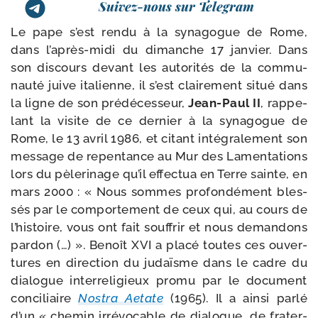
Suivez-nous sur Telegram
Le pape s’est ren­du à la syna­gogue de Rome,
dans l’après-midi du dimanche 17 jan­vier. Dans
son dis­cours devant les auto­ri­tés de la com­mu­
nau­té juive ita­lienne, il s’est clai­re­ment situé dans
la ligne de son pré­dé­ces­seur,
Jean-​Paul II
, rap­pe­
lant la visite de ce der­nier à la syna­gogue de
Rome, le 13 avril 1986, et citant inté­gra­le­ment son
mes­sage de repen­tance au Mur des Lamentations
lors du pèle­ri­nage qu’il effec­tua en Terre sainte, en
mars 2000 : « Nous sommes pro­fon­dé­ment bles­
sés par le com­por­te­ment de ceux qui, au cours de
l’histoire, vous ont fait souf­frir et nous deman­dons
par­don (…) ». Benoît XVI a pla­cé toutes ces ouver­
tures en direc­tion du judaïsme dans le cadre du
dia­logue inter­re­li­gieux pro­mu par le docu­ment
conci­liaire
Nostra Aetate
(1965). Il a ain­si par­lé
d’un « che­min irré­vo­cable de dia­logue, de fra­ter­