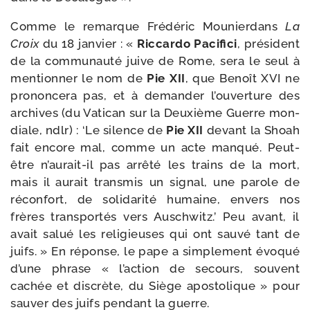
Comme le remarque Frédéric Mounierdans
La
Croix
du 18 jan­vier : «
Riccardo Pacifici
, pré­sident
de la com­mu­nau­té juive de Rome, sera le seul à
men­tion­ner le nom de
Pie XII
, que Benoît XVI ne
pro­non­ce­ra pas, et à deman­der l’ouverture des
archives (du Vatican sur la Deuxième Guerre mon­
diale, ndlr) : ‘Le silence de
Pie XII
devant la Shoah
fait encore mal, comme un acte man­qué. Peut-​
être n’aurait-il pas arrê­té les trains de la mort,
mais il aurait trans­mis un signal, une parole de
récon­fort, de soli­da­ri­té humaine, envers nos
frères trans­por­tés vers Auschwitz.’ Peu avant, il
avait salué les reli­gieuses qui ont sau­vé tant de
juifs. » En réponse, le pape a sim­ple­ment évo­qué
d’une phrase « l’action de secours, sou­vent
cachée et dis­crète, du Siège apos­to­lique » pour
sau­ver des juifs pen­dant la guerre.