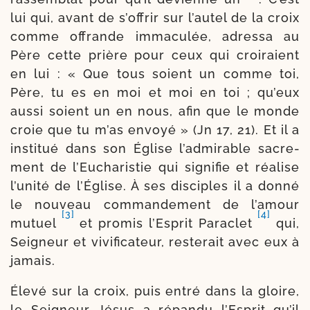
lui qui, avant de s’offrir sur l’autel de la croix
comme offrande imma­cu­lée, adres­sa au
Père cette prière pour ceux qui croi­raient
en lui : « Que tous soient un comme toi,
Père, tu es en moi et moi en toi ; qu’eux
aus­si soient un en nous, afin que le monde
croie que tu m’as envoyé » (Jn 17, 21). Et il a
ins­ti­tué dans son Église l’admirable sacre­
ment de l’Eucharistie qui signi­fie et réa­lise
l’unité de l’Église. À ses dis­ciples il a don­né
le nou­veau com­man­de­ment de l’amour
[3]
[4]
mutuel
et pro­mis l’Esprit Paraclet
qui,
Seigneur et vivi­fi­ca­teur, res­te­rait avec eux à
jamais.
Élevé sur la croix, puis entré dans la gloire,
le Seigneur Jésus a répan­du l’Esprit qu’il