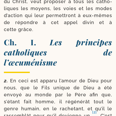
du Christ, veut pro­po­ser à tous les catho­
liques les moyens, les voies et les modes
d’action qui leur per­met­tront à eux-​mêmes
de répondre à cet appel divin et à
cette grâce.
Ch. I.
Les principes
catholiques de
l’œcuménisme
2.
En ceci est appa­ru l’amour de Dieu pour
nous, que le Fils unique de Dieu a été
envoyé au monde par le Père afin que,
s’étant fait homme, il régé­né­rât tout le
genre humain, en le rache­tant, et qu’il le
[2]
ras­sem­blât pour qu’il devienne un
. C’est