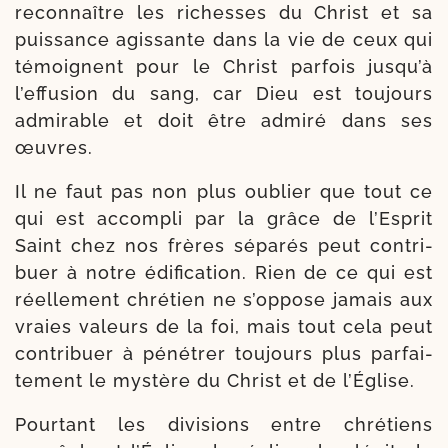
recon­naître les richesses du Christ et sa
puis­sance agis­sante dans la vie de ceux qui
témoignent pour le Christ par­fois jusqu’à
l’effusion du sang, car Dieu est tou­jours
admi­rable et doit être admi­ré dans ses
œuvres.
Il ne faut pas non plus oublier que tout ce
qui est accom­pli par la grâce de l’Esprit
Saint chez nos frères sépa­rés peut contri­
buer à notre édi­fi­ca­tion. Rien de ce qui est
réel­le­ment chré­tien ne s’oppose jamais aux
vraies valeurs de la foi, mais tout cela peut
contri­buer à péné­trer tou­jours plus par­fai­
te­ment le mys­tère du Christ et de l’Église.
Pourtant les divi­sions entre chré­tiens