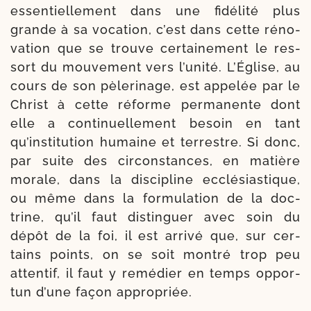
essen­tiel­le­ment dans une fidé­li­té plus
grande à sa voca­tion, c’est dans cette réno­
va­tion que se trouve cer­tai­ne­ment le res­
sort du mou­ve­ment vers l’unité. L’Église, au
cours de son pèle­ri­nage, est appe­lée par le
Christ à cette réforme per­ma­nente dont
elle a conti­nuel­le­ment besoin en tant
qu’institution humaine et ter­restre. Si donc,
par suite des cir­cons­tances, en matière
morale, dans la dis­ci­pline ecclé­sias­tique,
ou même dans la for­mu­la­tion de la doc­
trine, qu’il faut dis­tin­guer avec soin du
dépôt de la foi, il est arri­vé que, sur cer­
tains points, on se soit mon­tré trop peu
atten­tif, il faut y remé­dier en temps oppor­
tun d’une façon appropriée.