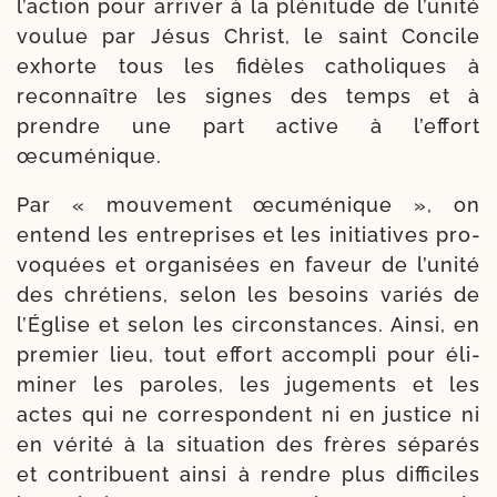
l’action pour arri­ver à la plé­ni­tude de l’unité
vou­lue par Jésus Christ, le saint Concile
exhorte tous les fidèles catho­liques à
recon­naître les signes des temps et à
prendre une part active à l’effort
œcuménique.
Par « mou­ve­ment œcu­mé­nique », on
entend les entre­prises et les ini­tia­tives pro­
vo­quées et orga­ni­sées en faveur de l’unité
des chré­tiens, selon les besoins variés de
l’Église et selon les cir­cons­tances. Ainsi, en
pre­mier lieu, tout effort accom­pli pour éli­
mi­ner les paroles, les juge­ments et les
actes qui ne cor­res­pondent ni en jus­tice ni
en véri­té à la situa­tion des frères sépa­rés
et contri­buent ain­si à rendre plus dif­fi­ciles