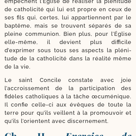
empêchent l’Église de réa­li­ser la plé­ni­tude
de catho­li­ci­té qui lui est propre en ceux de
ses fils qui, certes, lui appar­tiennent par le
bap­tême, mais se trouvent sépa­rés de sa
pleine com­mu­nion. Bien plus, pour l’Église
elle-​même, il devient plus dif­fi­cile
d’exprimer sous tous ses aspects la plé­ni­
tude de la catho­li­ci­té dans la réa­li­té même
de la vie.
Le saint Concile constate avec joie
l’accroissement de la par­ti­ci­pa­tion des
fidèles catho­liques à la tâche œcu­mé­nique.
Il confie celle-​ci aux évêques de toute la
terre pour qu’ils veillent à la pro­mou­voir et
qu’ils l’orientent avec discernement.
Ch. II.
Exercice de