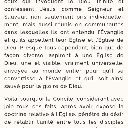
ceux qui invoquent le Dieu Trinité et
confessent Jésus comme Seigneur et
Sauveur, non seule­ment pris indi­vi­duel­le­
ment, mais aus­si réunis en com­mu­nau­tés
dans les­quelles ils ont enten­du l’Évangile
et qu’ils appellent leur Église et l’Église de
Dieu. Presque tous cepen­dant, bien que de
façon diverse, aspirent à une Église de
Dieu, une et visible, vrai­ment uni­ver­selle,
envoyée au monde entier pour qu’il se
conver­tisse à l’Évangile et qu’il soit ain­si
sau­vé pour la gloire de Dieu.
Voilà pour­quoi le Concile, consi­dé­rant avec
joie tous ces faits, après avoir expo­sé la
doc­trine rela­tive à l’Église, péné­tré du désir
de réta­blir l’unité entre tous les dis­ciples