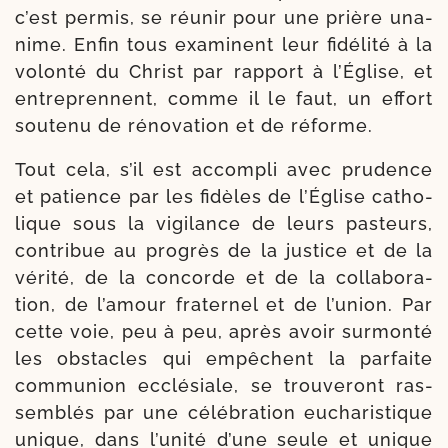
c’est per­mis, se réunir pour une prière una­
nime. Enfin tous exa­minent leur fidé­li­té à la
volon­té du Christ par rap­port à l’Église, et
entre­prennent, comme il le faut, un effort
sou­te­nu de réno­va­tion et de réforme.
Tout cela, s’il est accom­pli avec pru­dence
et patience par les fidèles de l’Église catho­
lique sous la vigi­lance de leurs pas­teurs,
contri­bue au pro­grès de la jus­tice et de la
véri­té, de la concorde et de la col­la­bo­ra­
tion, de l’amour fra­ter­nel et de l’union. Par
cette voie, peu à peu, après avoir sur­mon­té
les obs­tacles qui empêchent la par­faite
com­mu­nion ecclé­siale, se trou­ve­ront ras­
sem­blés par une célé­bra­tion eucha­ris­tique
unique, dans l’unité d’une seule et unique