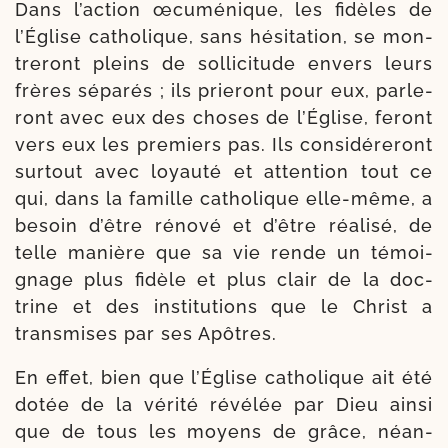
Dans l’action œcu­mé­nique, les fidèles de
l’Église catho­lique, sans hési­ta­tion, se mon­
tre­ront pleins de sol­li­ci­tude envers leurs
frères sépa­rés ; ils prie­ront pour eux, par­le­
ront avec eux des choses de l’Église, feront
vers eux les pre­miers pas. Ils consi­dé­re­ront
sur­tout avec loyau­té et atten­tion tout ce
qui, dans la famille catho­lique elle-​même, a
besoin d’être réno­vé et d’être réa­li­sé, de
telle manière que sa vie rende un témoi­
gnage plus fidèle et plus clair de la doc­
trine et des ins­ti­tu­tions que le Christ a
trans­mises par ses Apôtres.
En effet, bien que l’Église catho­lique ait été
dotée de la véri­té révé­lée par Dieu ain­si
que de tous les moyens de grâce, néan­