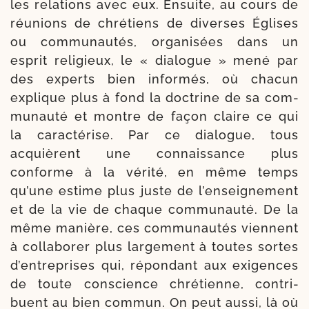
les rela­tions avec eux. Ensuite, au cours de
réunions de chré­tiens de diverses Églises
ou com­mu­nau­tés, orga­ni­sées dans un
esprit reli­gieux, le « dia­logue » mené par
des experts bien infor­més, où cha­cun
explique plus à fond la doc­trine de sa com­
mu­nau­té et montre de façon claire ce qui
la carac­té­rise. Par ce dia­logue, tous
acquièrent une connais­sance plus
conforme à la véri­té, en même temps
qu’une estime plus juste de l’enseignement
et de la vie de chaque com­mu­nau­té. De la
même manière, ces com­mu­nau­tés viennent
à col­la­bo­rer plus lar­ge­ment à toutes sortes
d’entreprises qui, répon­dant aux exi­gences
de toute conscience chré­tienne, contri­
buent au bien com­mun. On peut aus­si, là où