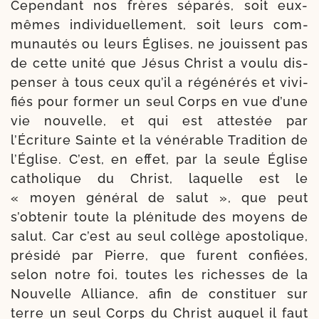
Cependant nos frères sépa­rés, soit eux-​
mêmes indi­vi­duel­le­ment, soit leurs com­
mu­nau­tés ou leurs Églises, ne jouissent pas
de cette uni­té que Jésus Christ a vou­lu dis­
pen­ser à tous ceux qu’il a régé­né­rés et vivi­
fiés pour for­mer un seul Corps en vue d’une
vie nou­velle, et qui est attes­tée par
l’Écriture Sainte et la véné­rable Tradition de
l’Église. C’est, en effet, par la seule Église
catho­lique du Christ, laquelle est le
« moyen géné­ral de salut », que peut
s’obtenir toute la plé­ni­tude des moyens de
salut. Car c’est au seul col­lège apos­to­lique,
pré­si­dé par Pierre, que furent confiées,
selon notre foi, toutes les richesses de la
Nouvelle Alliance, afin de consti­tuer sur
terre un seul Corps du Christ auquel il faut