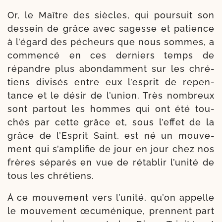
Or, le Maître des siècles, qui pour­suit son
des­sein de grâce avec sagesse et patience
à l’égard des pécheurs que nous sommes, a
com­men­cé en ces der­niers temps de
répandre plus abon­dam­ment sur les chré­
tiens divi­sés entre eux l’esprit de repen­
tance et le désir de l’union. Très nom­breux
sont par­tout les hommes qui ont été tou­
chés par cette grâce et, sous l’effet de la
grâce de l’Esprit Saint, est né un mou­ve­
ment qui s’amplifie de jour en jour chez nos
frères sépa­rés en vue de réta­blir l’unité de
tous les chrétiens.
À ce mou­ve­ment vers l’unité, qu’on appelle
le mou­ve­ment œcu­mé­nique, prennent part