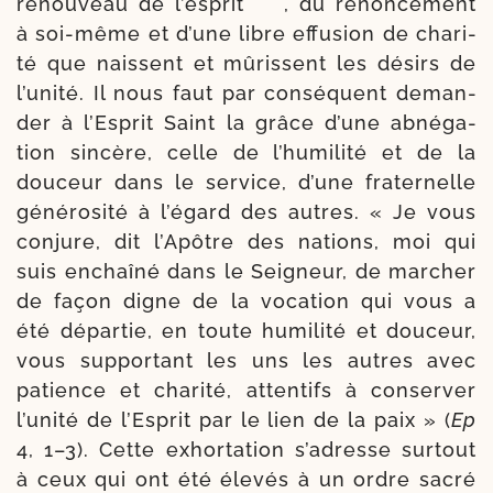
renou­veau de l’esprit
, du renon­ce­ment
à soi-​même et d’une libre effu­sion de cha­ri­
té que naissent et mûrissent les dési­rs de
l’unité. Il nous faut par consé­quent deman­
der à l’Esprit Saint la grâce d’une abné­ga­
tion sin­cère, celle de l’humilité et de la
dou­ceur dans le ser­vice, d’une fra­ter­nelle
géné­ro­si­té à l’égard des autres. « Je vous
conjure, dit l’Apôtre des nations, moi qui
suis enchaî­né dans le Seigneur, de mar­cher
de façon digne de la voca­tion qui vous a
été dépar­tie, en toute humi­li­té et dou­ceur,
vous sup­por­tant les uns les autres avec
patience et cha­ri­té, atten­tifs à conser­ver
l’unité de l’Esprit par le lien de la paix » (
Ep
4, 1–3). Cette exhor­ta­tion s’adresse sur­tout
à ceux qui ont été éle­vés à un ordre sacré