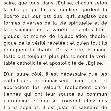
saire, que tous, dans l’Église, cha­cun selon
la charge qui lui est confiée, gardent la
liber­té qui leur est due, qu’il s’agisse des
formes diverses de la vie spi­ri­tuelle et de
la dis­ci­pline, de la varié­té des rites litur­
giques, et même de l’élaboration théo­lo­
gique de la véri­té révé­lée ; et qu’en tout ils
pra­tiquent la cha­ri­té. De la sorte, ils mani­
fes­te­ront tou­jours plus plei­ne­ment la véri­
table catho­li­ci­té et apos­to­li­ci­té de l’Église.
D’un autre côté, il est néces­saire que les
catho­liques recon­naissent avec joie et
appré­cient les valeurs réel­le­ment chré­
tiennes qui ont leur source au com­mun
patri­moine et qui se trouvent chez nos
frères sépa­rés. Il est juste et salu­taire de