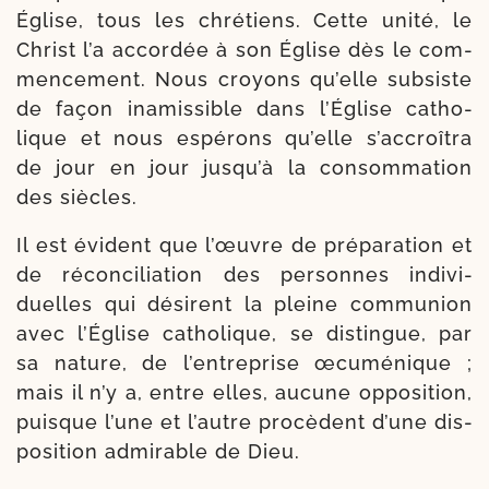
Église, tous les chré­tiens. Cette uni­té, le
Christ l’a accor­dée à son Église dès le com­
men­ce­ment. Nous croyons qu’elle sub­siste
de façon inamis­sible dans l’Église catho­
lique et nous espé­rons qu’elle s’accroîtra
de jour en jour jusqu’à la consom­ma­tion
des siècles.
Il est évident que l’œuvre de pré­pa­ra­tion et
de récon­ci­lia­tion des per­sonnes indi­vi­
duelles qui dési­rent la pleine com­mu­nion
avec l’Église catho­lique, se dis­tingue, par
sa nature, de l’entreprise œcu­mé­nique ;
mais il n’y a, entre elles, aucune oppo­si­tion,
puisque l’une et l’autre pro­cèdent d’une dis­
po­si­tion admi­rable de Dieu.