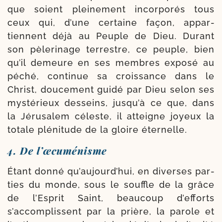
que soient plei­ne­ment incor­po­rés tous
ceux qui, d’une cer­taine façon, appar­
tiennent déjà au Peuple de Dieu. Durant
son pèle­ri­nage ter­restre, ce peuple, bien
qu’il demeure en ses membres expo­sé au
péché, conti­nue sa crois­sance dans le
Christ, dou­ce­ment gui­dé par Dieu selon ses
mys­té­rieux des­seins, jusqu’à ce que, dans
la Jérusalem céleste, il atteigne joyeux la
totale plé­ni­tude de la gloire éternelle.
4. De l’œcuménisme
Étant don­né qu’aujourd’hui, en diverses par­
ties du monde, sous le souffle de la grâce
de l’Esprit Saint, beau­coup d’efforts
s’accomplissent par la prière, la parole et