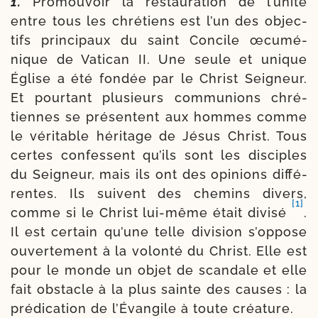
1.
Promouvoir la res­tau­ra­tion de l’unité
entre tous les chré­tiens est l’un des objec­
tifs prin­ci­paux du saint Concile œcu­mé­
nique de Vatican II. Une seule et unique
Église a été fon­dée par le Christ Seigneur.
Et pour­tant plu­sieurs com­mu­nions chré­
tiennes se pré­sentent aux hommes comme
le véri­table héri­tage de Jésus Christ. Tous
certes confessent qu’ils sont les dis­ciples
du Seigneur, mais ils ont des opi­nions dif­fé­
rentes. Ils suivent des che­mins divers,
[1]
comme si le Christ lui-​même était divi­sé
.
Il est cer­tain qu’une telle divi­sion s’oppose
ouver­te­ment à la volon­té du Christ. Elle est
pour le monde un objet de scan­dale et elle
fait obs­tacle à la plus sainte des causes : la
pré­di­ca­tion de l’Évangile à toute créature.