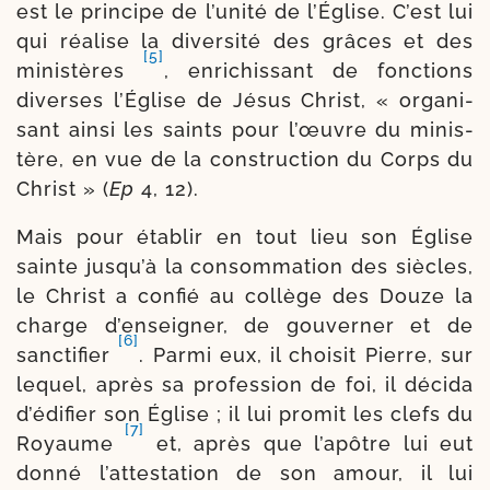
est le prin­cipe de l’unité de l’Église. C’est lui
qui réa­lise la diver­si­té des grâces et des
[5]
minis­tères
, enri­chis­sant de fonc­tions
diverses l’Église de Jésus Christ, « orga­ni­
sant ain­si les saints pour l’œuvre du minis­
tère, en vue de la construc­tion du Corps du
Christ » (
Ep
4, 12).
Mais pour éta­blir en tout lieu son Église
sainte jusqu’à la consom­ma­tion des siècles,
le Christ a confié au col­lège des Douze la
charge d’enseigner, de gou­ver­ner et de
[6]
sanc­ti­fier
. Parmi eux, il choi­sit Pierre, sur
lequel, après sa pro­fes­sion de foi, il déci­da
d’édifier son Église ; il lui pro­mit les clefs du
[7]
Royaume
et, après que l’apôtre lui eut
don­né l’attestation de son amour, il lui