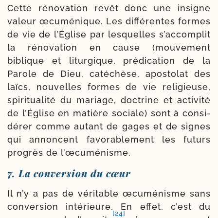
Cette réno­va­tion revêt donc une insigne
valeur œcu­mé­nique. Les dif­fé­rentes formes
de vie de l’Église par les­quelles s’accomplit
la réno­va­tion en cause (mou­ve­ment
biblique et litur­gique, pré­di­ca­tion de la
Parole de Dieu, caté­chèse, apos­to­lat des
laïcs, nou­velles formes de vie reli­gieuse,
spi­ri­tua­li­té du mariage, doc­trine et acti­vi­té
de l’Église en matière sociale) sont à consi­
dé­rer comme autant de gages et de signes
qui annoncent favo­ra­ble­ment les futurs
pro­grès de l’œcuménisme.
7. La conversion du cœur
Il n’y a pas de véri­table œcu­mé­nisme sans
conver­sion inté­rieure. En effet, c’est du
[24]