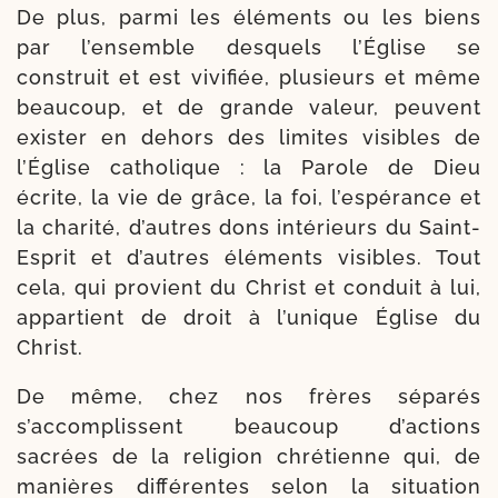
De plus, par­mi les élé­ments ou les biens
par l’ensemble des­quels l’Église se
construit et est vivi­fiée, plu­sieurs et même
beau­coup, et de grande valeur, peuvent
exis­ter en dehors des limites visibles de
l’Église catho­lique : la Parole de Dieu
écrite, la vie de grâce, la foi, l’espérance et
la cha­ri­té, d’autres dons inté­rieurs du Saint-​
Esprit et d’autres élé­ments visibles. Tout
cela, qui pro­vient du Christ et conduit à lui,
appar­tient de droit à l’unique Église du
Christ.
De même, chez nos frères sépa­rés
s’accomplissent beau­coup d’actions
sacrées de la reli­gion chré­tienne qui, de
manières dif­fé­rentes selon la situa­tion