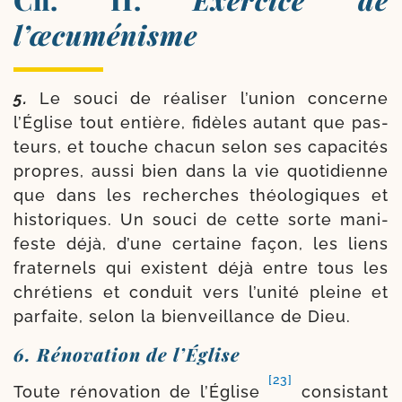
l’œcuménisme
5.
Le sou­ci de réa­li­ser l’union concerne
l’Église tout entière, fidèles autant que pas­
teurs, et touche cha­cun selon ses capa­ci­tés
propres, aus­si bien dans la vie quo­ti­dienne
que dans les recherches théo­lo­giques et
his­to­riques. Un sou­ci de cette sorte mani­
feste déjà, d’une cer­taine façon, les liens
fra­ter­nels qui existent déjà entre tous les
chré­tiens et conduit vers l’unité pleine et
par­faite, selon la bien­veillance de Dieu.
6. Rénovation de l’Église
[23]
Toute réno­va­tion de l’Église
consis­tant