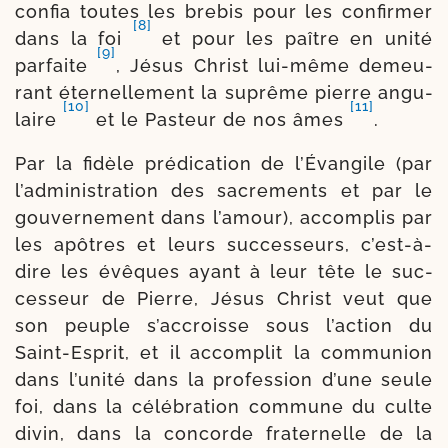
confia toutes les bre­bis pour les confir­mer
[8]
dans la foi
et pour les paître en uni­té
[9]
par­faite
, Jésus Christ lui-​même demeu­
rant éter­nel­le­ment la suprême pierre angu­
[10]
[11]
laire
et le Pasteur de nos âmes
.
Par la fidèle pré­di­ca­tion de l’Évangile (par
l’administration des sacre­ments et par le
gou­ver­ne­ment dans l’amour), accom­plis par
les apôtres et leurs suc­ces­seurs, c’est-à-
dire les évêques ayant à leur tête le suc­
ces­seur de Pierre, Jésus Christ veut que
son peuple s’accroisse sous l’action du
Saint-​Esprit, et il accom­plit la com­mu­nion
dans l’unité dans la pro­fes­sion d’une seule
foi, dans la célé­bra­tion com­mune du culte
divin, dans la concorde fra­ter­nelle de la