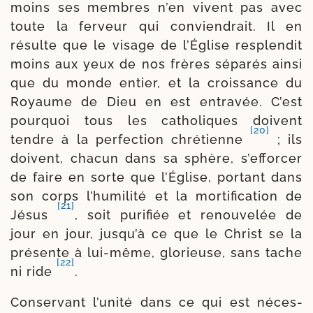
moins ses membres n’en vivent pas avec
toute la fer­veur qui convien­drait. Il en
résulte que le visage de l’Église res­plen­dit
moins aux yeux de nos frères sépa­rés ain­si
que du monde entier, et la crois­sance du
Royaume de Dieu en est entra­vée. C’est
pour­quoi tous les catho­liques doivent
[20]
tendre à la per­fec­tion chré­tienne
; ils
doivent, cha­cun dans sa sphère, s’efforcer
de faire en sorte que l’Église, por­tant dans
son corps l’humilité et la mor­ti­fi­ca­tion de
[21]
Jésus
, soit puri­fiée et renou­ve­lée de
jour en jour, jusqu’à ce que le Christ se la
pré­sente à lui-​même, glo­rieuse, sans tache
[22]
ni ride
.
Conservant l’unité dans ce qui est néces­