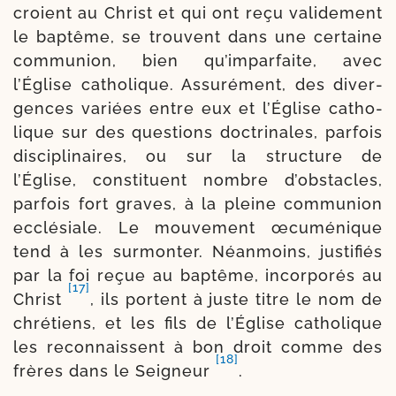
croient au Christ et qui ont reçu vali­de­ment
le bap­tême, se trouvent dans une cer­taine
com­mu­nion, bien qu’imparfaite, avec
l’Église catho­lique. Assurément, des diver­
gences variées entre eux et l’Église catho­
lique sur des ques­tions doc­tri­nales, par­fois
dis­ci­pli­naires, ou sur la struc­ture de
l’Église, consti­tuent nombre d’obstacles,
par­fois fort graves, à la pleine com­mu­nion
ecclé­siale. Le mou­ve­ment œcu­mé­nique
tend à les sur­mon­ter. Néanmoins, jus­ti­fiés
par la foi reçue au bap­tême, incor­po­rés au
[17]
Christ
, ils portent à juste titre le nom de
chré­tiens, et les fils de l’Église catho­lique
les recon­naissent à bon droit comme des
[18]
frères dans le Seigneur
.