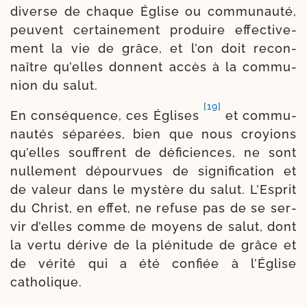
diverse de chaque Église ou com­mu­nau­té,
peuvent cer­tai­ne­ment pro­duire effec­ti­ve­
ment la vie de grâce, et l’on doit recon­
naître qu’elles donnent accès à la com­mu­
nion du salut.
[19]
En consé­quence, ces Églises
et com­mu­
nau­tés sépa­rées, bien que nous croyions
qu’elles souffrent de défi­ciences, ne sont
nul­le­ment dépour­vues de signi­fi­ca­tion et
de valeur dans le mys­tère du salut. L’Esprit
du Christ, en effet, ne refuse pas de se ser­
vir d’elles comme de moyens de salut, dont
la ver­tu dérive de la plé­ni­tude de grâce et
de véri­té qui a été confiée à l’Église
catholique.