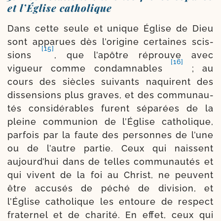
et l’Église catholique
Dans cette seule et unique Église de Dieu
sont appa­rues dès l’origine cer­taines scis­
[15]
sions
, que l’apôtre réprouve avec
[16]
vigueur comme condam­nables
; au
cours des siècles sui­vants naquirent des
dis­sen­sions plus graves, et des com­mu­nau­
tés consi­dé­rables furent sépa­rées de la
pleine com­mu­nion de l’Église catho­lique,
par­fois par la faute des per­sonnes de l’une
ou de l’autre par­tie. Ceux qui naissent
aujourd’hui dans de telles com­mu­nau­tés et
qui vivent de la foi au Christ, ne peuvent
être accu­sés de péché de divi­sion, et
l’Église catho­lique les entoure de res­pect
fra­ter­nel et de cha­ri­té. En effet, ceux qui