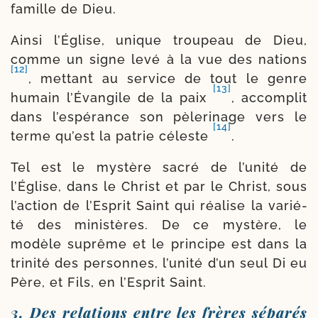
famille de Dieu.
Ainsi l’Église, unique trou­peau de Dieu,
comme un signe levé à la vue des nations
[12]
, met­tant au ser­vice de tout le genre
[13]
humain l’Évangile de la paix
, accom­plit
dans l’espérance son pèle­ri­nage vers le
[14]
terme qu’est la patrie céleste
.
Tel est le mys­tère sacré de l’unité de
l’Église, dans le Christ et par le Christ, sous
l’action de l’Esprit Saint qui réa­lise la varié­
té des minis­tères. De ce mys­tère, le
modèle suprême et le prin­cipe est dans la
tri­ni­té des per­sonnes, l’unité d’un seul Di eu
Père, et Fils, en l’Esprit Saint.
3. Des relations entre les frères séparés