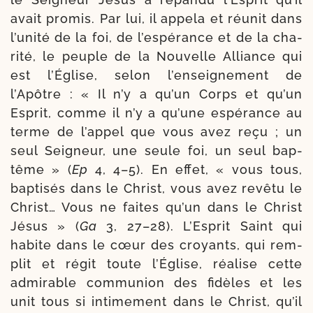
avait pro­mis. Par lui, il appe­la et réunit dans
l’unité de la foi, de l’espérance et de la cha­
ri­té, le peuple de la Nouvelle Alliance qui
est l’Église, selon l’enseignement de
l’Apôtre : « Il n’y a qu’un Corps et qu’un
Esprit, comme il n’y a qu’une espé­rance au
terme de l’appel que vous avez reçu ; un
seul Seigneur, une seule foi, un seul bap­
tême » (
Ep
4, 4–5). En effet, « vous tous,
bap­ti­sés dans le Christ, vous avez revê­tu le
Christ… Vous ne faites qu’un dans le Christ
Jésus » (
Ga
3, 27–28). L’Esprit Saint qui
habite dans le cœur des croyants, qui rem­
plit et régit toute l’Église, réa­lise cette
admi­rable com­mu­nion des fidèles et les
unit tous si inti­me­ment dans le Christ, qu’il