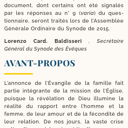
docu­ment, dont cer­tains ont été signa­lés
par les réponses au n° 9 (
varia
) du ques­
tion­naire, seront trai­tés lors de l’Assemblée
Générale Ordinaire du Synode de 2015.
Lorenzo Card. Baldisseri
, Secrétaire
Général du Synode des Évêques
AVANT-​PROPOS
L’annonce de l’Évangile de la famille fait
par­tie inté­grante de la mis­sion de l’Église,
puisque la révé­la­tion de Dieu illu­mine la
réa­li­té du rap­port entre l’homme et la
femme, de leur amour et de la fécon­di­té de
leur rela­tion. De nos jours, la vaste crise