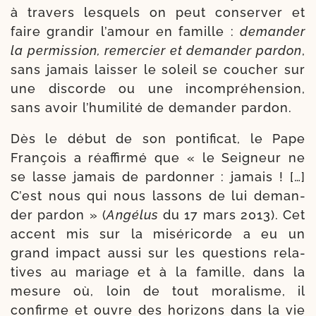
à tra­vers les­quels on peut conser­ver et
faire gran­dir l’amour en famille :
deman­der
la per­mis­sion, remer­cier et deman­der par­don
,
sans jamais lais­ser le soleil se cou­cher sur
une dis­corde ou une incom­pré­hen­sion,
sans avoir l’humilité de deman­der pardon.
Dès le début de son pon­ti­fi­cat, le Pape
François a réaf­fir­mé que « le Seigneur ne
se lasse jamais de par­don­ner : jamais ! […]
C’est nous qui nous las­sons de lui deman­
der par­don » (
Angélus
du 17 mars 2013). Cet
accent mis sur la misé­ri­corde a eu un
grand impact aus­si sur les ques­tions rela­
tives au mariage et à la famille, dans la
mesure où, loin de tout mora­lisme, il
confirme et ouvre des hori­zons dans la vie