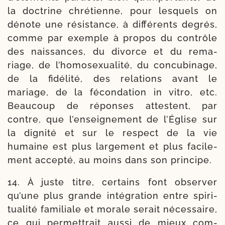
la doc­trine chré­tienne, pour les­quels on
dénote une résis­tance, à dif­fé­rents degrés,
comme par exemple à pro­pos du contrôle
des nais­sances, du divorce et du rema­
riage, de l’homosexualité, du concu­bi­nage,
de la fidé­li­té, des rela­tions avant le
mariage, de la fécon­da­tion in vitro, etc.
Beaucoup de réponses attestent, par
contre, que l’enseignement de l’Église sur
la digni­té et sur le res­pect de la vie
humaine est plus lar­ge­ment et plus faci­le­
ment accep­té, au moins dans son principe.
14. À juste titre, cer­tains font obser­ver
qu’une plus grande inté­gra­tion entre spi­ri­
tua­li­té fami­liale et morale serait néces­saire,
ce qui per­met­trait aus­si de mieux com­