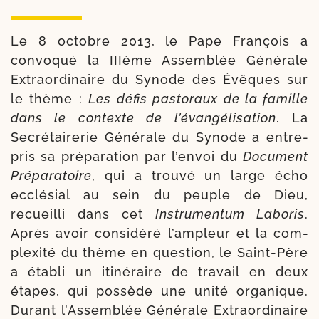
Le 8 octobre 2013, le Pape François a
convo­qué la IIIème Assemblée Générale
Extraordinaire du Synode des Évêques sur
le thème :
Les
défis pas­to­raux de la famille
dans le contexte de l’évangélisation
. La
Secrétairerie Générale du Synode a entre­
pris sa pré­pa­ra­tion par l’envoi du
Document
Préparatoire
, qui a trou­vé un large écho
ecclé­sial au sein du peuple de Dieu,
recueilli dans cet
Instrumentum Laboris
.
Après avoir consi­dé­ré l’ampleur et la com­
plexi­té du thème en ques­tion, le Saint-​Père
a éta­bli un iti­né­raire de tra­vail en deux
étapes, qui pos­sède une uni­té orga­nique.
Durant l’Assemblée Générale Extraordinaire