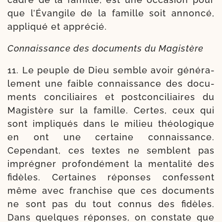
que l’Évangile de la famille soit annon­cé,
appli­qué et apprécié.
Connaissance des docu­ments du Magistère
11. Le peuple de Dieu semble avoir géné­ra­
le­ment une faible connais­sance des docu­
ments conci­liaires et post­con­ci­liaires du
Magistère sur la famille. Certes, ceux qui
sont impli­qués dans le milieu théo­lo­gique
en ont une cer­taine connais­sance.
Cependant, ces textes ne semblent pas
impré­gner pro­fon­dé­ment la men­ta­li­té des
fidèles. Certaines réponses confessent
même avec fran­chise que ces docu­ments
ne sont pas du tout connus des fidèles.
Dans quelques réponses, on constate que