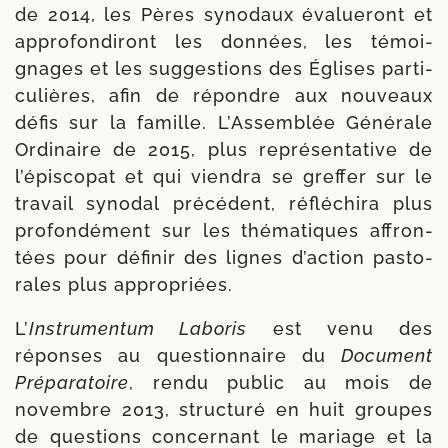
de 2014, les Pères syno­daux éva­lue­ront et
appro­fon­di­ront les don­nées, les témoi­
gnages et les sug­ges­tions des Églises par­ti­
cu­lières, afin de répondre aux nou­veaux
défis sur la famille. L’Assemblée Générale
Ordinaire de 2015, plus repré­sen­ta­tive de
l’épiscopat et qui vien­dra se gref­fer sur le
tra­vail syno­dal pré­cé­dent, réflé­chi­ra plus
pro­fon­dé­ment sur les thé­ma­tiques affron­
tées pour défi­nir des lignes d’action pas­to­
rales plus appropriées.
L’
Instrumentum Laboris
est venu des
réponses au ques­tion­naire du
Document
Préparatoire
, ren­du public au mois de
novembre 2013, struc­tu­ré en huit groupes
de ques­tions concer­nant le mariage et la