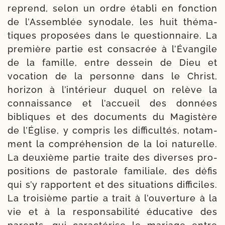
reprend, selon un ordre éta­bli en fonc­tion
de l’Assemblée syno­dale, les huit thé­ma­
tiques pro­po­sées dans le ques­tion­naire. La
pre­mière par­tie est consa­crée à l’Évangile
de la famille, entre des­sein de Dieu et
voca­tion de la per­sonne dans le Christ,
hori­zon à l’intérieur duquel on relève la
connais­sance et l’accueil des don­nées
bibliques et des docu­ments du Magistère
de l’Église, y com­pris les dif­fi­cul­tés, notam­
ment la com­pré­hen­sion de la loi natu­relle.
La deuxième par­tie traite des diverses pro­
po­si­tions de pas­to­rale fami­liale, des défis
qui s’y rap­portent et des situa­tions dif­fi­ciles.
La troi­sième par­tie a trait à l’ouverture à la
vie et à la res­pon­sa­bi­li­té édu­ca­tive des