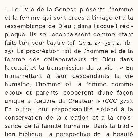
1. Le livre de la Genèse pré­sente l’homme
et la femme qui sont créés à l’image et à la
res­sem­blance de Dieu ; dans l’accueil réci­
proque, ils se recon­naissent comme étant
faits l’un pour l’autre (cf.
Gn
1, 24–31 ; 2, 4b-​
25). La pro­créa­tion fait de l’homme et de la
femme des col­la­bo­ra­teurs de Dieu dans
l’accueil et la trans­mis­sion de la vie : « En
trans­met­tant à leur des­cen­dants la vie
humaine, l’homme et la femme comme
époux et parents, coopèrent d’une façon
unique à l’œuvre du Créateur » (
CCC
372).
En outre, leur res­pon­sa­bi­li­té s’étend à la
conser­va­tion de la créa­tion et à la crois­
sance de la famille humaine. Dans la tra­di­
tion biblique, la pers­pec­tive de la beau­té