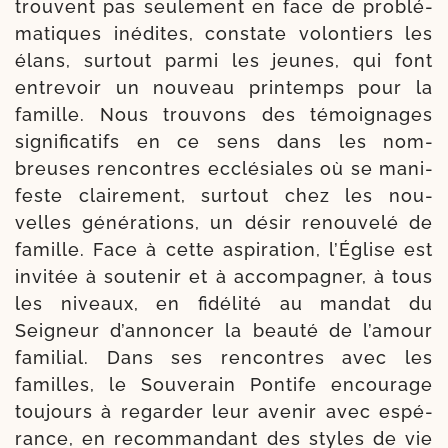
trouvent pas seule­ment en face de pro­blé­
ma­tiques inédites, constate volon­tiers les
élans, sur­tout par­mi les jeunes, qui font
entre­voir un nou­veau prin­temps pour la
famille. Nous trou­vons des témoi­gnages
signi­fi­ca­tifs en ce sens dans les nom­
breuses ren­contres ecclé­siales où se mani­
feste clai­re­ment, sur­tout chez les nou­
velles géné­ra­tions, un désir renou­ve­lé de
famille. Face à cette aspi­ra­tion, l’Église est
invi­tée à sou­te­nir et à accom­pa­gner, à tous
les niveaux, en fidé­li­té au man­dat du
Seigneur d’annoncer la beau­té de l’amour
fami­lial. Dans ses ren­contres avec les
familles, le Souverain Pontife encou­rage
tou­jours à regar­der leur ave­nir avec espé­
rance, en recom­man­dant des styles de vie