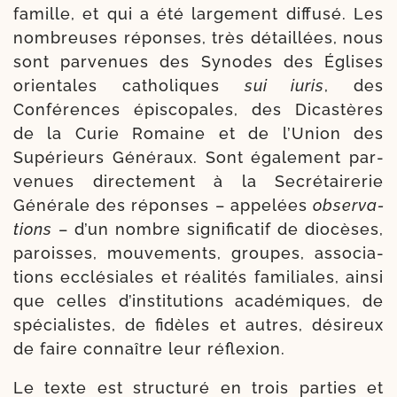
famille, et qui a été lar­ge­ment dif­fu­sé. Les
nom­breuses réponses, très détaillées, nous
sont par­ve­nues des Synodes des Églises
orien­tales catho­liques
sui iuris
, des
Conférences épis­co­pales, des Dicastères
de la Curie Romaine et de l’Union des
Supérieurs Généraux. Sont éga­le­ment par­
ve­nues direc­te­ment à la Secrétairerie
Générale des réponses – appe­lées
obser­va­
tions
– d’un nombre signi­fi­ca­tif de dio­cèses,
paroisses, mou­ve­ments, groupes, asso­cia­
tions ecclé­siales et réa­li­tés fami­liales, ain­si
que celles d’institutions aca­dé­miques, de
spé­cia­listes, de fidèles et autres, dési­reux
de faire connaître leur réflexion.
Le texte est struc­tu­ré en trois par­ties et