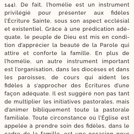
144). De fait, l’homélie est un ins­tru­ment
pri­vi­lé­gié pour pré­sen­ter aux fidèles
l’Écriture Sainte, sous son aspect ecclé­sial
et exis­ten­tiel. Grâce à une pré­di­ca­tion adé­
quate, le peuple de Dieu est mis en condi­
tion d’apprécier la beau­té de la Parole qui
attire et conforte la famille. En plus de
l’homélie, un autre ins­tru­ment impor­tant
est l’organisation, dans les dio­cèses et dans
les paroisses, de cours qui aident les
fidèles à s’approcher des Écritures d’une
façon adé­quate. Il est sug­gé­ré non pas tant
de mul­ti­plier les ini­tia­tives pas­to­rales, mais
d’animer bibli­que­ment toute la pas­to­rale
fami­liale. Toute cir­cons­tance où l’Église est
appe­lée à prendre soin des fidèles, dans le
cadre de la famille, est une occa­sion pour