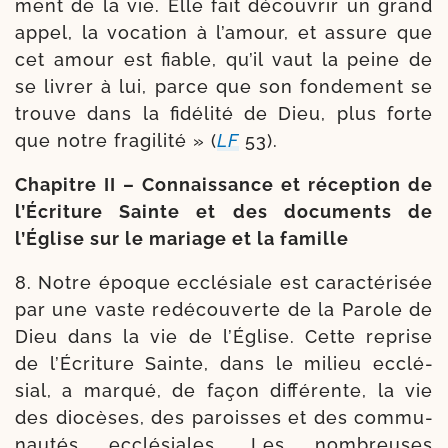
ment de la vie. Elle fait décou­vrir un grand
appel, la voca­tion à l’amour, et assure que
cet amour est fiable, qu’il vaut la peine de
se livrer à lui, parce que son fon­de­ment se
trouve dans la fidé­li­té de Dieu, plus forte
que notre fra­gi­li­té » (
LF
53).
Chapitre II – Connaissance et récep­tion de
l’Écriture Sainte et des docu­ments de
l’Église sur le mariage et la famille
8. Notre époque ecclé­siale est carac­té­ri­sée
par une vaste redé­cou­verte de la Parole de
Dieu dans la vie de l’Église. Cette reprise
de l’Écriture Sainte, dans le milieu ecclé­
sial, a mar­qué, de façon dif­fé­rente, la vie
des dio­cèses, des paroisses et des com­mu­
nau­tés ecclé­siales. Les nom­breuses