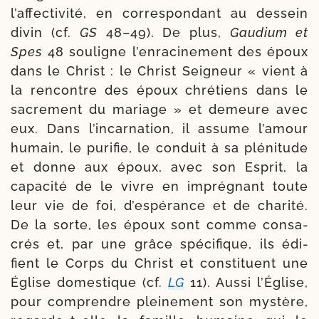
l’affectivité, en cor­res­pon­dant au des­sein
divin (cf.
GS
48–49). De plus,
Gaudium et
Spes
48 sou­ligne l’enracinement des époux
dans le Christ : le Christ Seigneur « vient à
la ren­contre des époux chré­tiens dans le
sacre­ment du mariage » et demeure avec
eux. Dans l’incarnation, il assume l’amour
humain, le puri­fie, le conduit à sa plé­ni­tude
et donne aux époux, avec son Esprit, la
capa­ci­té de le vivre en impré­gnant toute
leur vie de foi, d’espérance et de cha­ri­té.
De la sorte, les époux sont comme consa­
crés et, par une grâce spé­ci­fique, ils édi­
fient le Corps du Christ et consti­tuent une
Église domes­tique (cf.
LG
11). Aussi l’Église,
pour com­prendre plei­ne­ment son mys­tère,