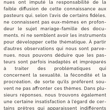
nues ont impu­té la res­pon­sa­bi­li­té de la
faible dif­fu­sion de cette connais­sance aux
pas­teurs qui, selon l’avis de cer­tains fidèles,
ne connaissent pas eux-​mêmes en pro­fon­
deur le sujet mariage-​famille des docu­
ments, ni ne semblent avoir les ins­tru­ments
pour déve­lop­per cette thé­ma­tique. À par­tir
d’autres obser­va­tions qui nous sont par­ve­
nues, nous pou­vons déduire que les pas­
teurs sont par­fois inadap­tés et impré­pa­rés
à trai­ter des pro­blé­ma­tiques qui
concernent la sexua­li­té, la fécon­di­té et la
pro­créa­tion, de sorte qu’ils pré­fèrent sou­
vent ne pas affron­ter ces thèmes. Dans plu­
sieurs réponses, nous trou­vons éga­le­ment
une cer­taine insa­tis­fac­tion à l’égard de cer­
tains prêtres qui appa­raissent indif­fé­rents