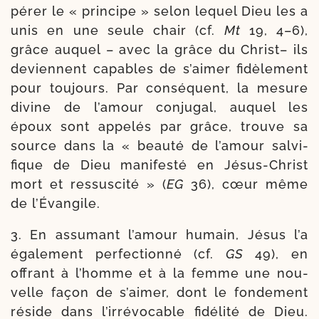
pé­rer le « prin­cipe » selon lequel Dieu les a
unis en une seule chair (cf.
Mt
19, 4–6),
grâce auquel – avec la grâce du Christ– ils
deviennent capables de s’aimer fidè­le­ment
pour tou­jours. Par consé­quent, la mesure
divine de l’amour conju­gal, auquel les
époux sont appe­lés par grâce, trouve sa
source dans la « beau­té de l’amour sal­vi­
fique de Dieu mani­fes­té en Jésus-​Christ
mort et res­sus­ci­té » (
EG
36), cœur même
de l’Évangile.
3. En assu­mant l’amour humain, Jésus l’a
éga­le­ment per­fec­tion­né (cf.
GS
49), en
offrant à l’homme et à la femme une nou­
velle façon de s’aimer, dont le fon­de­ment
réside dans l’irrévocable fidé­li­té de Dieu.