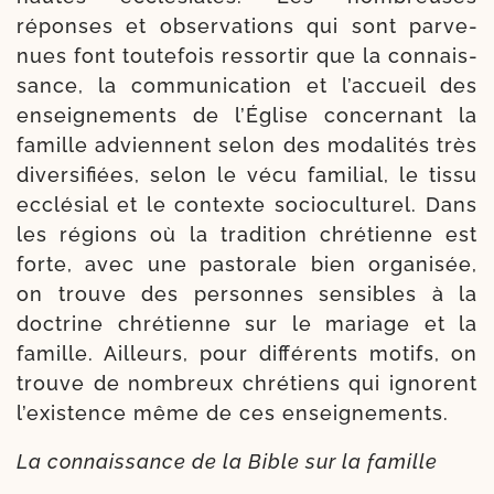
réponses et obser­va­tions qui sont par­ve­
nues font tou­te­fois res­sor­tir que la connais­
sance, la com­mu­ni­ca­tion et l’accueil des
ensei­gne­ments de l’Église concer­nant la
famille adviennent selon des moda­li­tés très
diver­si­fiées, selon le vécu fami­lial, le tis­su
ecclé­sial et le contexte socio­cul­tu­rel. Dans
les régions où la tra­di­tion chré­tienne est
forte, avec une pas­to­rale bien orga­ni­sée,
on trouve des per­sonnes sen­sibles à la
doc­trine chré­tienne sur le mariage et la
famille. Ailleurs, pour dif­fé­rents motifs, on
trouve de nom­breux chré­tiens qui ignorent
l’existence même de ces enseignements.
La connais­sance de la Bible sur la famille