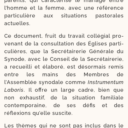
parents, qui carac­té­rise le mariage entre
l’homme et la femme, avec une réfé­rence
par­ti­cu­lière aux situa­tions pas­to­rales
actuelles.
Ce docu­ment, fruit du tra­vail col­lé­gial pro­
ve­nant de la consul­ta­tion des Églises par­ti­
cu­lières, que la Secrétairerie Générale du
Synode, avec le Conseil de la Secrétairerie,
a recueilli et éla­bo­ré, est désor­mais remis
entre les mains des Membres de
l’Assemblée syno­dale comme
Instrumentum
Laboris
. Il offre un large cadre, bien que
non exhaus­tif, de la situa­tion fami­liale
contem­po­raine, de ses défis et des
réflexions qu’elle suscite.
Les thèmes qui ne sont pas inclus dans le