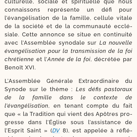
cultu­relle, sociale et spi­ri­tuelle que nous
connais­sons repré­sente un défi pour
l’évangélisation de la famille, cel­lule vitale
de la socié­té et de la com­mu­nau­té ecclé­
siale. Cette annonce se situe en conti­nui­té
avec l’Assemblée syno­dale sur
La nou­velle
évan­gé­li­sa­tion pour la trans­mis­sion de la foi
chré­tienne
et l’
Année de la foi
, décré­tée par
Benoît XVI.
L’Assemblée Générale Extraordinaire du
Synode sur le thème :
Les
défis pas­to­raux
de la famille dans le contexte de
l’évangélisation
, en tenant compte du fait
que « la Tradition qui vient des Apôtres pro­
gresse dans l’Église sous l’assistance de
l’Esprit Saint » (
DV
8), est appe­lée à réflé­