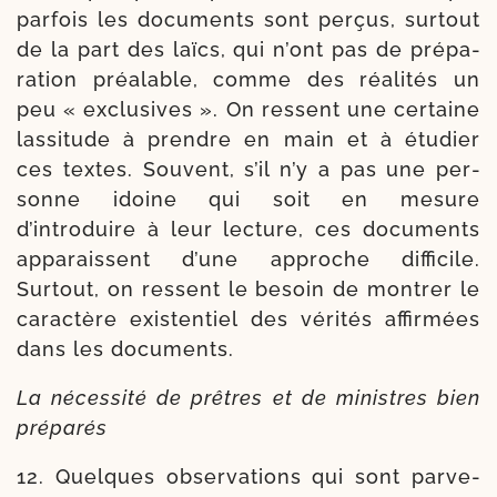
par­fois les docu­ments sont per­çus, sur­tout
de la part des laïcs, qui n’ont pas de pré­pa­
ra­tion préa­lable, comme des réa­li­tés un
peu « exclu­sives ». On res­sent une cer­taine
las­si­tude à prendre en main et à étu­dier
ces textes. Souvent, s’il n’y a pas une per­
sonne idoine qui soit en mesure
d’introduire à leur lec­ture, ces docu­ments
appa­raissent d’une approche dif­fi­cile.
Surtout, on res­sent le besoin de mon­trer le
carac­tère exis­ten­tiel des véri­tés affir­mées
dans les documents.
La néces­si­té de prêtres et de ministres bien
préparés
12. Quelques obser­va­tions qui sont par­ve­