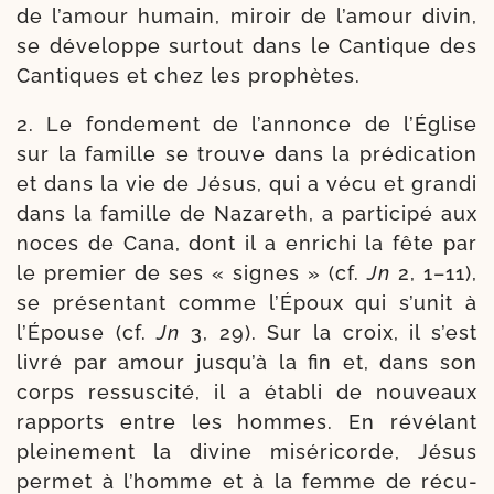
de l’amour humain, miroir de l’amour divin,
se déve­loppe sur­tout dans le Cantique des
Cantiques et chez les prophètes.
2. Le fon­de­ment de l’annonce de l’Église
sur la famille se trouve dans la pré­di­ca­tion
et dans la vie de Jésus, qui a vécu et gran­di
dans la famille de Nazareth, a par­ti­ci­pé aux
noces de Cana, dont il a enri­chi la fête par
le pre­mier de ses « signes » (cf.
Jn
2, 1–11),
se pré­sen­tant comme l’Époux qui s’unit à
l’Épouse (cf.
Jn
3, 29). Sur la croix, il s’est
livré par amour jusqu’à la fin et, dans son
corps res­sus­ci­té, il a éta­bli de nou­veaux
rap­ports entre les hommes. En révé­lant
plei­ne­ment la divine misé­ri­corde, Jésus
per­met à l’homme et à la femme de récu­