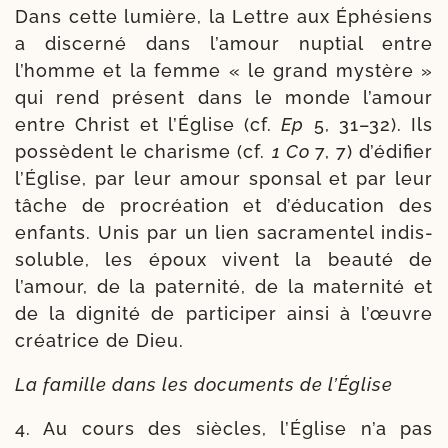
Dans cette lumière, la Lettre aux Éphésiens
a dis­cer­né dans l’amour nup­tial entre
l’homme et la femme « le grand mys­tère »
qui rend pré­sent dans le monde l’amour
entre Christ et l’Église (cf.
Ep
5, 31–32). Ils
pos­sèdent le cha­risme (cf.
1 Co
7, 7) d’édifier
l’Église, par leur amour spon­sal et par leur
tâche de pro­créa­tion et d’éducation des
enfants. Unis par un lien sacra­men­tel indis­
so­luble, les époux vivent la beau­té de
l’amour, de la pater­ni­té, de la mater­ni­té et
de la digni­té de par­ti­ci­per ain­si à l’œuvre
créa­trice de Dieu.
La famille dans les docu­ments de l’Église
4. Au cours des siècles, l’Église n’a pas