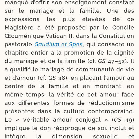
man­qué d’offrir son ensei­gne­ment constant
sur le mariage et la famille. Une des
expres­sions les plus éle­vées de ce
Magistère a été pro­po­sée par le Concile
Œcuménique Vatican II, dans la Constitution
pas­to­rale
Gaudium et Spes
, qui consacre un
cha­pitre entier à la pro­mo­tion de la digni­té
du mariage et de la famille (cf.
GS
47–52). Il
a qua­li­fié le mariage de com­mu­nau­té de vie
et d’amour (cf.
GS
48), en pla­çant l’amour au
centre de la famille et en mon­trant, en
même temps, la véri­té de cet amour face
aux dif­fé­rentes formes de réduc­tion­nisme
pré­sentes dans la culture contem­po­raine.
Le « véri­table amour conju­gal » (
GS
49)
implique le don réci­proque de soi, inclut et
intègre la dimen­sion sexuelle et