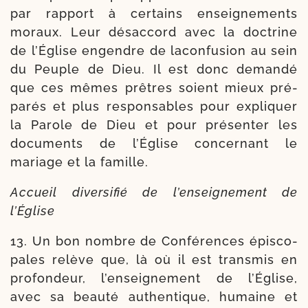
par rap­port à cer­tains ensei­gne­ments
moraux. Leur désac­cord avec la doc­trine
de l’Église engendre de lacon­fu­sion au sein
du Peuple de Dieu. Il est donc deman­dé
que ces mêmes prêtres soient mieux pré­
pa­rés et plus res­pon­sables pour expli­quer
la Parole de Dieu et pour pré­sen­ter les
docu­ments de l’Église concer­nant le
mariage et la famille.
Accueil diver­si­fié de l’enseignement de
l’Église
13. Un bon nombre de Conférences épis­co­
pales relève que, là où il est trans­mis en
pro­fon­deur, l’enseignement de l’Église,
avec sa beau­té authen­tique, humaine et