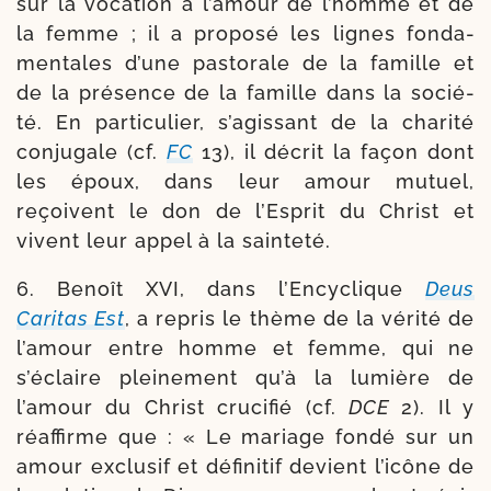
sur la voca­tion à l’amour de l’homme et de
la femme ; il a pro­po­sé les lignes fon­da­
men­tales d’une pas­to­rale de la famille et
de la pré­sence de la famille dans la socié­
té. En par­ti­cu­lier, s’agissant de la cha­ri­té
conju­gale (cf.
FC
13), il décrit la façon dont
les époux, dans leur amour mutuel,
reçoivent le don de l’Esprit du Christ et
vivent leur appel à la sainteté.
6. Benoît XVI, dans l’Encyclique
Deus
Caritas Est
, a repris le thème de la véri­té de
l’amour entre homme et femme, qui ne
s’éclaire plei­ne­ment qu’à la lumière de
l’amour du Christ cru­ci­fié (cf.
DCE
2). Il y
réaf­firme que : « Le mariage fon­dé sur un
amour exclu­sif et défi­ni­tif devient l’icône de