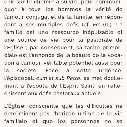
chir sur le che­min à suivre, pour com­mu­ni­
quer à tous les hommes la véri­té de
l’amour conju­gal et de la famille, en répon­
dant à ses mul­tiples défis (cf.
EG
66). La
famille est une res­source inépui­sable et
une source de vie pour la pas­to­rale de
l’Église ; par consé­quent, sa tâche pri­mor­
diale est l’annonce de la beau­té de la voca­
tion à l’amour, véri­table poten­tiel aus­si pour
la socié­té. Face à cette urgence,
l’épiscopat,
cum et sub Petro
, se met doci­le­
ment à l’écoute de l’Esprit Saint, en réflé­
chis­sant aux défis pas­to­raux actuels.
L’Église, consciente que les dif­fi­cul­tés ne
déter­minent pas l’horizon ultime de la vie
fami­liale et que les per­sonnes ne se