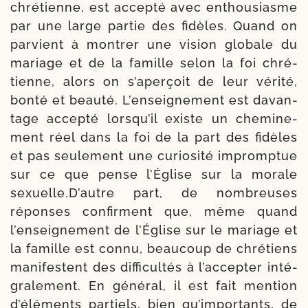
chré­tienne, est accep­té avec enthou­siasme
par une large par­tie des fidèles. Quand on
par­vient à mon­trer une vision glo­bale du
mariage et de la famille selon la foi chré­
tienne, alors on s’aperçoit de leur véri­té,
bon­té et beau­té. L’enseignement est davan­
tage accep­té lorsqu’il existe un che­mi­ne­
ment réel dans la foi de la part des fidèles
et pas seule­ment une curio­si­té impromp­tue
sur ce que pense l’Église sur la morale
sexuelle.D’autre part, de nom­breuses
réponses confirment que, même quand
l’enseignement de l’Église sur le mariage et
la famille est connu, beau­coup de chré­tiens
mani­festent des dif­fi­cul­tés à l’accepter inté­
gra­le­ment. En géné­ral, il est fait men­tion
d’éléments par­tiels, bien qu’importants, de