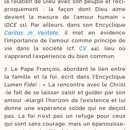
la rela­tion de Dieu avec son peuple et réci­
pro­que­ment : la façon dont Dieu aime
devient la mesure de l’amour humain »
(
DCE
11). Par ailleurs, dans son Encyclique
Caritas in Veritate
, il met en évi­dence
l’importance de l’amour comme prin­cipe de
vie dans la socié­té (cf.
CV
44), lieu où
s’apprend l’expérience du bien commun.
7. Le Pape François, abor­dant le lien entre
la famille et la foi, écrit dans l’Encyclique
Lumen Fidei
: « La ren­contre avec le Christ
‑le fait de se lais­ser sai­sir et gui­der par son
amour ‑élar­git l’horizon de l’existence et lui
donne une espé­rance solide qui ne déçoit
pas. La foi n’est pas un refuge pour ceux
qui sont sans cou­rage, mais un épa­nouis­se­