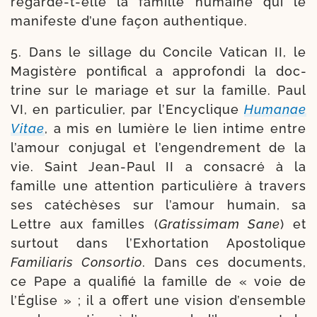
regarde-​t-​elle la famille humaine qui le
mani­feste d’une façon authentique.
5. Dans le sillage du Concile Vatican II, le
Magistère pon­ti­fi­cal a appro­fon­di la doc­
trine sur le mariage et sur la famille. Paul
VI, en par­ti­cu­lier, par l’Encyclique
Humanae
Vitae
, a mis en lumière le lien intime entre
l’amour conju­gal et l’engendrement de la
vie. Saint Jean-​Paul II a consa­cré à la
famille une atten­tion par­ti­cu­lière à tra­vers
ses caté­chèses sur l’amour humain, sa
Lettre aux familles (
Gratissimam Sane
) et
sur­tout dans l’Exhortation Apostolique
Familiaris Consortio
. Dans ces docu­ments,
ce Pape a qua­li­fié la famille de « voie de
l’Église » ; il a offert une vision d’ensemble