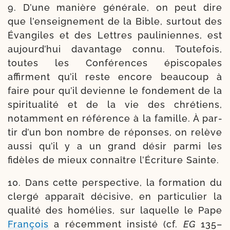
9. D’une manière géné­rale, on peut dire
que l’enseignement de la Bible, sur­tout des
Évangiles et des Lettres pau­li­niennes, est
aujourd’hui davan­tage connu. Toutefois,
toutes les Conférences épis­co­pales
affirment qu’il reste encore beau­coup à
faire pour qu’il devienne le fon­de­ment de la
spi­ri­tua­li­té et de la vie des chré­tiens,
notam­ment en réfé­rence à la famille. À par­
tir d’un bon nombre de réponses, on relève
aus­si qu’il y a un grand désir par­mi les
fidèles de mieux connaître l’Écriture Sainte.
10. Dans cette pers­pec­tive, la for­ma­tion du
cler­gé appa­raît déci­sive, en par­ti­cu­lier la
qua­li­té des homé­lies, sur laquelle le Pape
François
a récem­ment insis­té (cf.
EG
135–