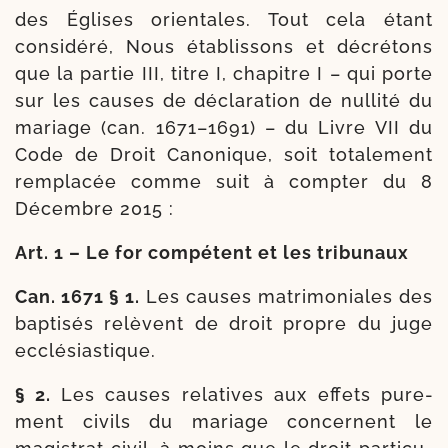
des Églises orien­tales. Tout cela étant
consi­dé­ré, Nous éta­blis­sons et décré­tons
que la par­tie III, titre I, cha­pitre I – qui porte
sur les causes de décla­ra­tion de nul­li­té du
mariage (can. 1671–1691) – du Livre VII du
Code de Droit Canonique, soit tota­le­ment
rem­pla­cée comme suit à comp­ter du 8
Décembre 2015 :
Art. 1 – Le for com­pé­tent et les tribunaux
Can. 1671 § 1.
Les causes matri­mo­niales des
bap­ti­sés relèvent de droit propre du juge
ecclésiastique.
§ 2.
Les causes rela­tives aux effets pure­
ment civils du mariage concernent le