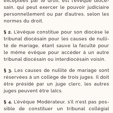
excep­tées par le droit, est l’é­vêque dio­cé­
sain, qui peut exer­cer le pou­voir judi­ciaire
per­son­nel­le­ment ou par d’autres, selon les
normes du droit.
§ 2.
L’évêque consti­tue pour son dio­cèse le
tri­bu­nal dio­cé­sain pour les causes de nul­li­
té de mariage, étant sauve la facul­té pour
le même évêque pour accé­der à un autre
tri­bu­nal dio­cé­sain ou inter­dio­cé­sain voisin.
§ 3.
Les causes de nul­li­té de mariage sont
réser­vées à un col­lège de trois juges. Il doit
être pré­si­dé par un juge clerc, les autres
juges peuvent être laïcs.
§ 4.
L’évêque Modérateur, s’il n’est pas pos­
sible de consti­tuer un tri­bu­nal col­lé­gial