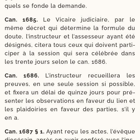
quels se fonde la demande.
Can. 1685.
Le Vicaire judi­ciaire, par le
même décret qui déter­mine la for­mule du
doute, l’ins­truc­teur et l’assesseur ayant été
dési­gnés, cite­ra tous ceux qui doivent par­ti­
ci­per à la ses­sion qui sera célé­brée dans
les trente jours selon le can. 1686.
Can. 1686.
L’instructeur recueille­ra les
preuves, en une seule ses­sion si pos­sible,
et fixe­ra un délai de quinze jours pour pré­
sen­ter les obser­va­tions en faveur du lien et
les plai­doi­ries en faveur des par­ties, s’il y
en a.
Can. 1687 § 1.
Ayant reçu les actes, l’é­vêque
dio­cé­sain, après en avoir confé­ré avec l’ins­