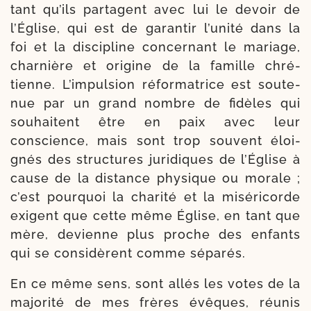
tant qu’ils par­tagent avec lui le devoir de
l’Église, qui est de garan­tir l’u­ni­té dans la
foi et la dis­ci­pline concer­nant le mariage,
char­nière et ori­gine de la famille chré­
tienne. L’impulsion réfor­ma­trice est sou­te­
nue par un grand nombre de fidèles qui
sou­haitent être en paix avec leur
conscience, mais sont trop sou­vent éloi­
gnés des struc­tures juri­diques de l’Église à
cause de la dis­tance phy­sique ou morale ;
c’est pour­quoi la cha­ri­té et la misé­ri­corde
exigent que cette même Église, en tant que
mère, devienne plus proche des enfants
qui se consi­dèrent comme séparés.
En ce même sens, sont allés les votes de la
majo­ri­té de mes frères évêques, réunis