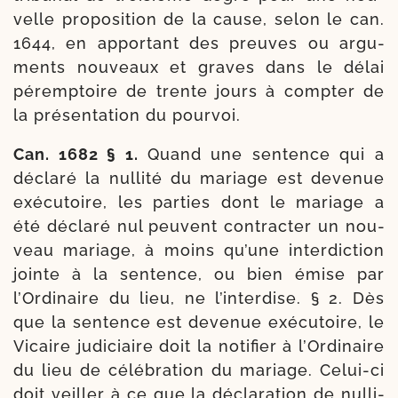
velle pro­po­si­tion de la cause, selon le can.
1644, en appor­tant des preuves ou argu­
ments nou­veaux et graves dans le délai
péremp­toire de trente jours à comp­ter de
la pré­sen­ta­tion du pourvoi.
Can. 1682 § 1.
Quand une sen­tence qui a
décla­ré la nul­li­té du mariage est deve­nue
exé­cu­toire, les par­ties dont le mariage a
été décla­ré nul peuvent contrac­ter un nou­
veau mariage, à moins qu’une inter­dic­tion
jointe à la sen­tence, ou bien émise par
l’Ordinaire du lieu, ne l’interdise. § 2. Dès
que la sen­tence est deve­nue exé­cu­toire, le
Vicaire judi­ciaire doit la noti­fier à l’Ordinaire
du lieu de célé­bra­tion du mariage. Celui-​ci
doit veiller à ce que la décla­ra­tion de nul­li­