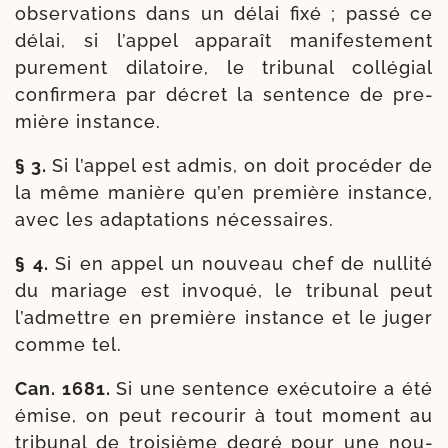
obser­va­tions dans un délai fixé ; pas­sé ce
délai, si l’ap­pel appa­raît mani­fes­te­ment
pure­ment dila­toire, le tri­bu­nal col­lé­gial
confir­me­ra par décret la sen­tence de pre­
mière instance.
§ 3.
Si l’ap­pel est admis, on doit pro­cé­der de
la même manière qu’en pre­mière ins­tance,
avec les adap­ta­tions nécessaires.
§ 4.
Si en appel un nou­veau chef de nul­li­té
du mariage est invo­qué, le tri­bu­nal peut
l’ad­mettre en pre­mière ins­tance et le juger
comme tel.
Can. 1681.
Si une sen­tence exé­cu­toire a été
émise, on peut recou­rir à tout moment au
tri­bu­nal de troi­sième degré pour une nou­