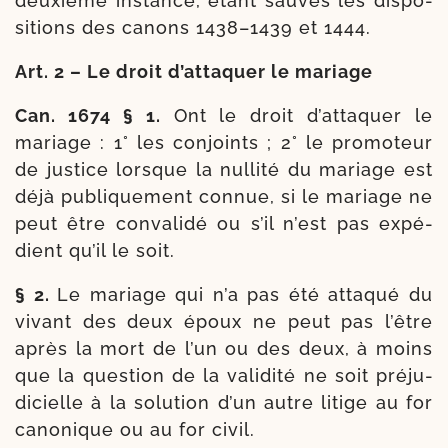
deuxième ins­tance, étant sauves les dis­po­
si­tions des canons 1438–1439 et 1444.
Art. 2 – Le droit d’attaquer le mariage
Can. 1674 § 1.
Ont le droit d’attaquer le
mariage : 1° les conjoints ; 2° le pro­mo­teur
de jus­tice lorsque la nul­li­té du mariage est
déjà publi­que­ment connue, si le mariage ne
peut être conva­li­dé ou s’il n’est pas expé­
dient qu’il le soit.
§ 2.
Le mariage qui n’a pas été atta­qué du
vivant des deux époux ne peut pas l’être
après la mort de l’un ou des deux, à moins
que la ques­tion de la vali­di­té ne soit pré­ju­
di­cielle à la solu­tion d’un autre litige au for
cano­nique ou au for civil.