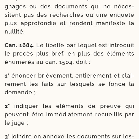
gnages ou des docu­ments qui ne néces­
sitent pas des recherches ou une enquête
plus appro­fon­die et rendent mani­feste la
nullité.
Can. 1684.
Le libelle par lequel est intro­duit
le pro­cès plus bref, en plus des élé­ments
énu­mé­rés au can. 1504, doit :
1°
énon­cer briè­ve­ment, entiè­re­ment et clai­
re­ment les faits sur les­quels se fonde la
demande ;
2°
indi­quer les élé­ments de preuve qui
peuvent être immé­dia­te­ment recueillis par
le juge ;
3°
joindre en annexe les docu­ments sur les­