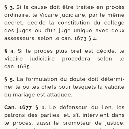
§ 3.
Si la cause doit être trai­tée en pro­cès
ordi­naire, le Vicaire judi­ciaire, par le même
décret, décide la consti­tu­tion du col­lège
des juges ou d’un juge unique avec deux
asses­seurs, selon le can. 1673 § 4.
§ 4.
Si le pro­cès plus bref est déci­dé, le
Vicaire judi­ciaire pro­cé­de­ra selon le
can. 1685.
§ 5.
La for­mu­la­tion du doute doit déter­mi­
ner le ou les chefs pour les­quels la vali­di­té
du mariage est attaquée.
Can. 1677 § 1.
Le défen­seur du lien, les
patrons des par­ties, et, s’il inter­vient dans
le pro­cès, aus­si le pro­mo­teur de jus­tice,