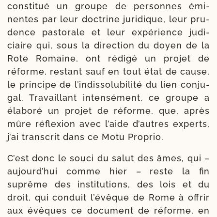
consti­tué un groupe de per­sonnes émi­
nentes par leur doc­trine juri­dique, leur pru­
dence pas­to­rale et leur expé­rience judi­
ciaire qui, sous la direc­tion du doyen de la
Rote Romaine, ont rédi­gé un pro­jet de
réforme, res­tant sauf en tout état de cause,
le prin­cipe de l’in­dis­so­lu­bi­li­té du lien conju­
gal. Travaillant inten­sé­ment, ce groupe a
éla­bo­ré un pro­jet de réforme, que, après
mûre réflexion avec l’aide d’autres experts,
j’ai trans­crit dans ce Motu Proprio.
C’est donc le sou­ci du salut des âmes, qui –
aujourd’­hui comme hier – reste la fin
suprême des ins­ti­tu­tions, des lois et du
droit, qui conduit l’é­vêque de Rome à offrir
aux évêques ce docu­ment de réforme, en