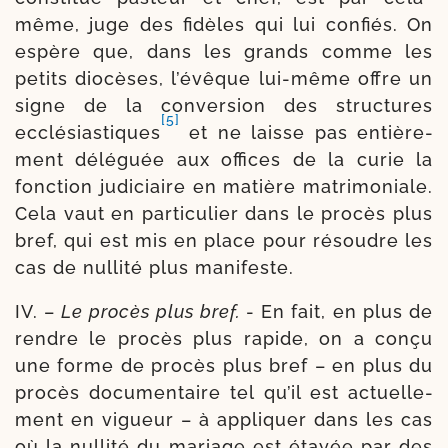
même, juge des fidèles qui lui confiés. On
espère que, dans les grands comme les
petits dio­cèses, l’é­vêque lui-​même offre un
signe de la conver­sion des struc­tures
[5]
ecclé­sias­tiques
et ne laisse pas entiè­re­
ment délé­guée aux offices de la curie la
fonc­tion judi­ciaire en matière matri­mo­niale.
Cela vaut en par­ti­cu­lier dans le pro­cès plus
bref, qui est mis en place pour résoudre les
cas de nul­li­té plus manifeste.
IV. –
Le pro­cès plus bref.
- En fait, en plus de
rendre le pro­cès plus rapide, on a conçu
une forme de pro­cès plus bref – en plus du
pro­cès docu­men­taire tel qu’il est actuel­le­
ment en vigueur – à appli­quer dans les cas
où la nul­li­té du mariage est étayée par des