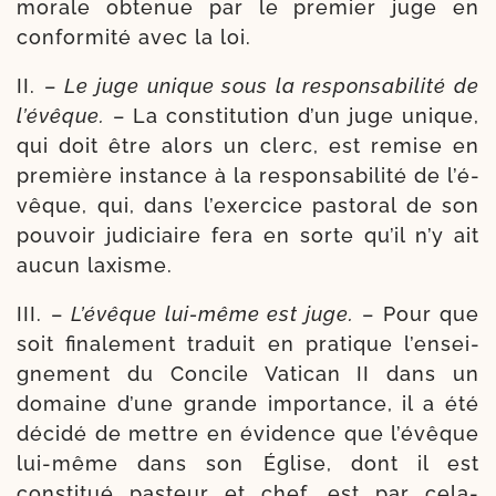
morale obte­nue par le pre­mier juge en
confor­mi­té avec la loi.
II. –
Le juge unique sous la res­pon­sa­bi­li­té de
l’é­vêque.
– La consti­tu­tion d’un juge unique,
qui doit être alors un clerc, est remise en
pre­mière ins­tance à la res­pon­sa­bi­li­té de l’é­
vêque, qui, dans l’exer­cice pas­to­ral de son
pou­voir judi­ciaire fera en sorte qu’il n’y ait
aucun laxisme.
III. –
L’évêque lui-​même est juge.
– Pour que
soit fina­le­ment tra­duit en pra­tique l’en­sei­
gne­ment du Concile Vatican II dans un
domaine d’une grande impor­tance, il a été
déci­dé de mettre en évi­dence que l’é­vêque
lui-​même dans son Église, dont il est
consti­tué pas­teur et chef, est par cela-​