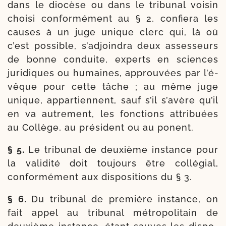
dans le dio­cèse ou dans le tri­bu­nal voi­sin
choi­si confor­mé­ment au § 2, confie­ra les
causes à un juge unique clerc qui, là où
c’est pos­sible, s’adjoindra deux asses­seurs
de bonne conduite, experts en sciences
juri­diques ou humaines, approu­vées par l’é­
vêque pour cette tâche ; au même juge
unique, appar­tiennent, sauf s’il s’avère qu’il
en va autre­ment, les fonc­tions attri­buées
au Collège, au pré­sident ou au ponent.
§ 5.
Le tri­bu­nal de deuxième ins­tance pour
la vali­di­té doit tou­jours être col­lé­gial,
confor­mé­ment aux dis­po­si­tions du § 3.
§ 6.
Du tri­bu­nal de pre­mière ins­tance, on
fait appel au tri­bu­nal métro­po­li­tain de