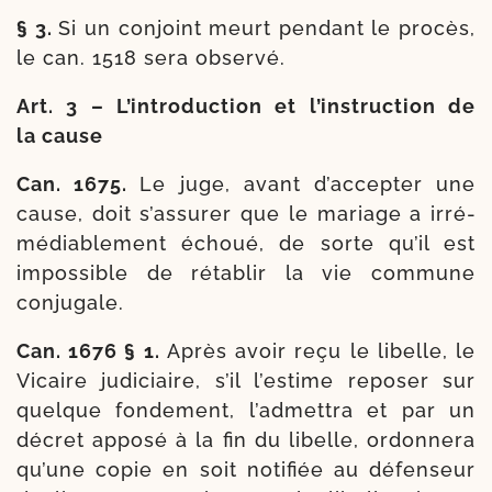
§ 3.
Si un conjoint meurt pen­dant le pro­cès,
le can. 1518 sera observé.
Art. 3 – L’introduction et l’instruction de
la cause
Can. 1675.
Le juge, avant d’accepter une
cause, doit s’assurer que le mariage a irré­
mé­dia­ble­ment échoué, de sorte qu’il est
impos­sible de réta­blir la vie com­mune
conjugale.
Can. 1676 § 1.
Après avoir reçu le libelle, le
Vicaire judi­ciaire, s’il l’estime repo­ser sur
quelque fon­de­ment, l’ad­met­tra et par un
décret appo­sé à la fin du libelle, ordon­ne­ra
qu’une copie en soit noti­fiée au défen­seur