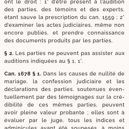
ont le droit : 1° d’être pré­sent à l’au­di­tion
des par­ties, des témoins et des experts,
étant sauve la pres­crip­tion du can. 1559 ; 2°
d’examiner les actes judi­ciaires, même non
encore publiés, et prendre connais­sance
des docu­ments pro­duits par les parties.
§ 2.
Les par­ties ne peuvent pas assis­ter aux
audi­tions indi­quées au § 1, 1°.
Can. 1678 § 1.
Dans les causes de nul­li­té de
mariage, la confes­sion judi­ciaire et les
décla­ra­tions des par­ties, sou­te­nues éven­
tuel­le­ment par des témoi­gnages sur la cré­
di­bi­li­té de ces mêmes par­ties, peuvent
avoir pleine valeur pro­bante ; elles sont à
éva­luer par le juge, tous les indices et
admi­ni­cules ayant été sou­pe­sés, à moins