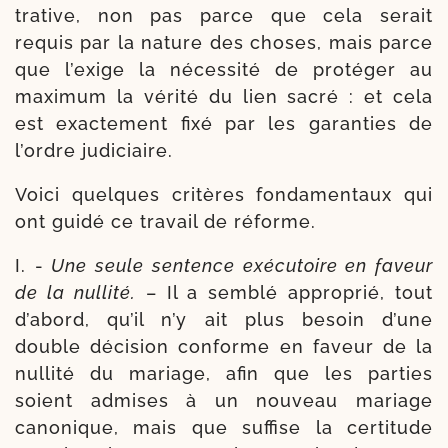
tra­tive, non pas parce que cela serait
requis par la nature des choses, mais parce
que l’exige la néces­si­té de pro­té­ger au
maxi­mum la véri­té du lien sacré : et cela
est exac­te­ment fixé par les garan­ties de
l’ordre judiciaire.
Voici quelques cri­tères fon­da­men­taux qui
ont gui­dé ce tra­vail de réforme.
I. -
Une seule sen­tence exé­cu­toire en faveur
de la nul­li­té.
– Il a sem­blé appro­prié, tout
d’a­bord, qu’il n’y ait plus besoin d’une
double déci­sion conforme en faveur de la
nul­li­té du mariage, afin que les par­ties
soient admises à un nou­veau mariage
cano­nique, mais que suf­fise la cer­ti­tude