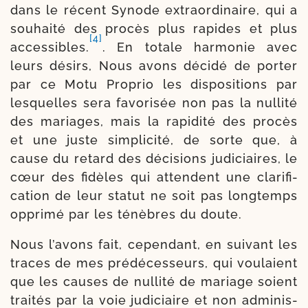
dans le récent Synode extra­or­di­naire, qui a
sou­hai­té des pro­cès plus rapides et plus
[4]
acces­sibles.
. En totale har­mo­nie avec
leurs dési­rs, Nous avons déci­dé de por­ter
par ce Motu Proprio les dis­po­si­tions par
les­quelles sera favo­ri­sée non pas la nul­li­té
des mariages, mais la rapi­di­té des pro­cès
et une juste sim­pli­ci­té, de sorte que, à
cause du retard des déci­sions judi­ciaires, le
cœur des fidèles qui attendent une cla­ri­fi­
ca­tion de leur sta­tut ne soit pas long­temps
oppri­mé par les ténèbres du doute.
Nous l’avons fait, cepen­dant, en sui­vant les
traces de mes pré­dé­ces­seurs, qui vou­laient
que les causes de nul­li­té de mariage soient
trai­tés par la voie judi­ciaire et non admi­nis­