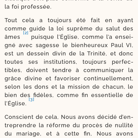
la foi professée.
Tout cela a tou­jours été fait en ayant
comme guide la loi suprême du salut des
[2]
âmes
puisque l’Église, comme l’a ensei­
gné avec sagesse le bien­heu­reux Paul VI,
est un des­sein divin de la Trinité, et donc
toutes ses ins­ti­tu­tions, tou­jours per­fec­
tibles, doivent tendre à com­mu­ni­quer la
grâce divine et favo­ri­ser conti­nuel­le­ment,
selon les dons et la mis­sion de cha­cun, le
bien des fidèles, comme fin essen­tielle de
[3]
l’Église.
Conscient de cela, Nous avons déci­dé d’en­
tre­prendre la réforme du pro­cès de nul­li­té
du mariage, et à cette fin, Nous avons