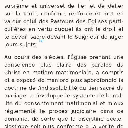
suprême et uni­ver­sel de lier et de délier
sur la terre, confirme, ren­force et met en
valeur celui des Pasteurs des Églises par­ti­
cu­lières en ver­tu duquel ils ont le droit et
le devoir sacré devant le Seigneur de juger
[1]
leurs sujets.
Au cours des siècles, l’Église pre­nant une
conscience plus claire des paroles du
Christ en matière matri­mo­niale, a com­pris
et a expo­sé de manière plus appro­fon­die la
doc­trine de l’in­dis­so­lu­bi­li­té du lien sacré du
mariage, a déve­lop­pé le sys­tème de la nul­
li­té du consen­te­ment matri­mo­nial et mieux
régle­men­té le pro­cès judi­ciaire dans ce
domaine, de sorte que la dis­ci­pline ecclé­
sias­tique soit plus conforme à la véri­té de