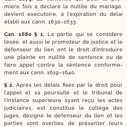
mière fois a décla­ré la nul­li­té du mariage,
devient exé­cu­toire, à l’expiration du délai
éta­bli aux cann. 1630–1633.
Can. 1680 § 1.
La par­tie qui se consi­dère
lésée, et aus­si le pro­mo­teur de jus­tice et le
défen­seur du lien ont le droit d’in­tro­duire
une plainte en nul­li­té de sen­tence ou de
faire appel contre la sen­tence confor­mé­
ment aux cann. 1619–1640.
§ 2.
Après les délais fixés par le droit pour
l’ap­pel et sa pour­suite et le tri­bu­nal de
l’instance supé­rieure ayant reçu les actes
judi­ciaires, est consti­tué le col­lège des
juges, dési­gné le défen­seur du lien et les
par­ties sont aver­ties de pré­sen­ter leurs