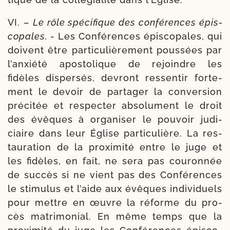
VI. –
Le rôle spé­ci­fique des confé­rences épis­
co­pales.
- Les Conférences épis­co­pales, qui
doivent être par­ti­cu­liè­re­ment pous­sées par
l’an­xié­té apos­to­lique de rejoindre les
fidèles dis­per­sés, devront res­sen­tir for­te­
ment le devoir de par­ta­ger la conver­sion
pré­ci­tée et res­pec­ter abso­lu­ment le droit
des évêques à orga­ni­ser le pou­voir judi­
ciaire dans leur Église par­ti­cu­lière. La res­
tau­ra­tion de la proxi­mi­té entre le juge et
les fidèles, en fait, ne sera pas cou­ron­née
de suc­cès si ne vient pas des Conférences
le sti­mu­lus et l’aide aux évêques indi­vi­duels
pour mettre en œuvre la réforme du pro­
cès matri­mo­nial. En même temps que la