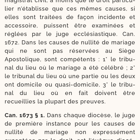
magis­trat civil, à moins que le droit par­ti­cu­
lier n’établisse que ces mêmes causes, si
elles sont trai­tées de façon inci­dente et
acces­soire, puissent être exa­mi­nées et
réglées par le juge ecclé­sias­tique. Can.
1672. Dans les causes de nul­li­té de mariage
qui ne sont pas réser­vées au Siège
Apostolique, sont com­pé­tents : 1° le tri­bu­
nal du lieu où le mariage a été célé­bré ; 2°
le tri­bu­nal du lieu où une par­tie ou les deux
ont domi­cile ou quasi-​domicile, 3° le tri­bu­
nal du lieu où en fait doivent être
recueillies la plu­part des preuves.
Can. 1673 § 1.
Dans chaque dio­cèse, le juge
de pre­mière ins­tance pour les causes de
nul­li­té de mariage non expres­sé­ment