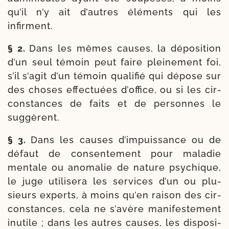
qu’il n’y ait d’autres élé­ments qui les
infirment.
§ 2.
Dans les mêmes causes, la dépo­si­tion
d’un seul témoin peut faire plei­ne­ment foi,
s’il s’agit d’un témoin qua­li­fié qui dépose sur
des choses effec­tuées d’of­fice, ou si les cir­
cons­tances de faits et de per­sonnes le
suggèrent.
§ 3.
Dans les causes d’impuissance ou de
défaut de consen­te­ment pour mala­die
men­tale ou ano­ma­lie de nature psy­chique,
le juge uti­li­se­ra les ser­vices d’un ou plu­
sieurs experts, à moins qu’en rai­son des cir­
cons­tances, cela ne s’avère mani­fes­te­ment
inutile ; dans les autres causes, les dis­po­si­