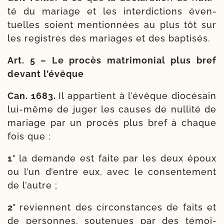
té du mariage et les inter­dic­tions éven­
tuelles soient men­tion­nées au plus tôt sur
les registres des mariages et des baptisés.
Art. 5 – Le pro­cès matri­mo­nial plus bref
devant l’évêque
Can. 1683.
Il appar­tient à l’évêque dio­cé­sain
lui-​même de juger les causes de nul­li­té de
mariage par un pro­cès plus bref à chaque
fois que :
1°
la demande est faite par les deux époux
ou l’un d’entre eux, avec le consen­te­ment
de l’autre ;
2°
reviennent des cir­cons­tances de faits et
de per­sonnes, sou­te­nues par des témoi­