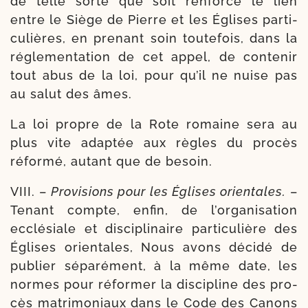
de telle sorte que soit ren­for­cé le lien
entre le Siège de Pierre et les Églises par­ti­
cu­lières, en pre­nant soin tou­te­fois, dans la
régle­men­ta­tion de cet appel, de conte­nir
tout abus de la loi, pour qu’il ne nuise pas
au salut des âmes.
La loi propre de la Rote romaine sera au
plus vite adap­tée aux règles du pro­cès
réfor­mé, autant que de besoin.
VIII. –
Provisions pour les Églises orien­tales.
–
Tenant compte, enfin, de l’organisation
ecclé­siale et dis­ci­pli­naire par­ti­cu­lière des
Églises orien­tales, Nous avons déci­dé de
publier sépa­ré­ment, à la même date, les
normes pour réfor­mer la dis­ci­pline des pro­
cès matri­mo­niaux dans le Code des Canons