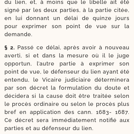
du lien, et, à moins que le libelle ait été
signé par les deux par­ties, à la par­tie citée,
en lui don­nant un délai de quinze jours
pour expri­mer son point de vue sur la
demande.
§ 2.
Passé ce délai, après avoir à nou­veau
aver­ti, si et dans la mesure où il le juge
oppor­tun, l’autre par­tie à expri­mer son
point de vue, le défen­seur du lien ayant été
enten­du, le Vicaire judi­ciaire déter­mi­ne­ra
par son décret la for­mu­la­tion du doute et
déci­de­ra si la cause doit être trai­tée selon
le pro­cès ordi­naire ou selon le pro­cès plus
bref en appli­ca­tion des cann. 1683- 1687.
Ce décret sera immé­dia­te­ment noti­fié aux
par­ties et au défen­seur du lien.