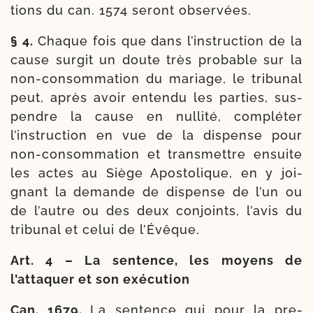
tions du can. 1574 seront observées.
§ 4.
Chaque fois que dans l’instruction de la
cause sur­git un doute très pro­bable sur la
non-​consommation du mariage, le tri­bu­nal
peut, après avoir enten­du les par­ties, sus­
pendre la cause en nul­li­té, com­plé­ter
l’instruction en vue de la dis­pense pour
non-​consommation et trans­mettre ensuite
les actes au Siège Apostolique, en y joi­
gnant la demande de dis­pense de l’un ou
de l’autre ou des deux conjoints, l’avis du
tri­bu­nal et celui de l’Évêque.
Art. 4 – La sen­tence, les moyens de
l’attaquer et son exécution
Can. 1679.
La sen­tence qui pour la pre­