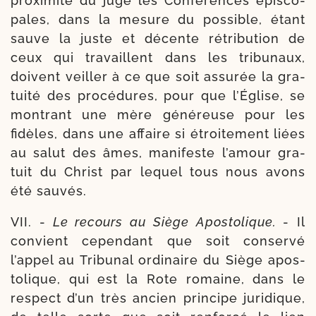
proxi­mi­té du juge les Conférences épis­co­
pales, dans la mesure du pos­sible, étant
sauve la juste et décente rétri­bu­tion de
ceux qui tra­vaillent dans les tri­bu­naux,
doivent veiller à ce que soit assu­rée la gra­
tui­té des pro­cé­dures, pour que l’Église, se
mon­trant une mère géné­reuse pour les
fidèles, dans une affaire si étroi­te­ment liées
au salut des âmes, mani­feste l’a­mour gra­
tuit du Christ par lequel tous nous avons
été sauvés.
VII. -
Le recours au Siège Apostolique.
- Il
convient cepen­dant que soit conser­vé
l’appel au Tribunal ordi­naire du Siège apos­
to­lique, qui est la Rote romaine, dans le
res­pect d’un très ancien prin­cipe juri­dique,