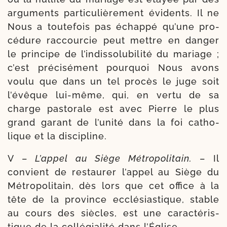
argu­ments par­ti­cu­liè­re­ment évi­dents. Il ne
Nous a tou­te­fois pas échap­pé qu’une pro­
cé­dure rac­cour­cie peut mettre en dan­ger
le prin­cipe de l’in­dis­so­lu­bi­li­té du mariage ;
c’est pré­ci­sé­ment pour­quoi Nous avons
vou­lu que dans un tel pro­cès le juge soit
l’é­vêque lui-​même, qui, en ver­tu de sa
charge pas­to­rale est avec Pierre le plus
grand garant de l’u­ni­té dans la foi catho­
lique et la discipline.
V –
L’appel au Siège Métropolitain.
– Il
convient de res­tau­rer l’ap­pel au Siège du
Métropolitain, dès lors que cet office à la
tête de la pro­vince ecclé­sias­tique, stable
au cours des siècles, est une carac­té­ris­
tique de la col­lé­gia­li­té dans l’Église.