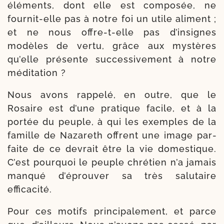
élé­ments, dont elle est com­po­sée, ne
fournit-​elle pas à notre foi un utile ali­ment ;
et ne nous offre-​t-​elle pas d’insignes
modèles de ver­tu, grâce aux mys­tères
qu’elle pré­sente suc­ces­si­ve­ment à notre
méditation ?
Nous avons rap­pe­lé, en outre, que le
Rosaire est d’une pra­tique facile, et à la
por­tée du peuple, à qui les exemples de la
famille de Nazareth offrent une image par­
faite de ce devrait être la vie domes­tique.
C’est pour­quoi le peuple chré­tien n’a jamais
man­qué d’éprouver sa très salu­taire
efficacité.
Pour ces motifs prin­ci­pa­le­ment, et parce