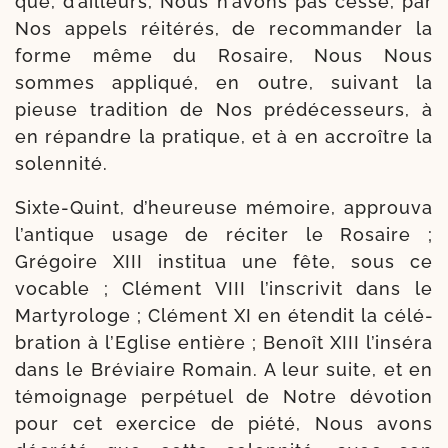
que, d’ailleurs, Nous n’avons pas ces­sé, par
Nos appels réité­rés, de recom­man­der la
forme même du Rosaire, Nous Nous
sommes appli­qué, en outre, sui­vant la
pieuse tra­di­tion de Nos pré­dé­ces­seurs, à
en répandre la pra­tique, et à en accroître la
solennité.
Sixte-​Quint, d’heureuse mémoire, approu­va
l’antique usage de réci­ter le Rosaire ;
Grégoire XIII ins­ti­tua une fête, sous ce
vocable ; Clément VIII l’inscrivit dans le
Martyrologe ; Clément XI en éten­dit la célé­
bra­tion à l’Eglise entière ; Benoît XIII l’inséra
dans le Bréviaire Romain. A leur suite, et en
témoi­gnage per­pé­tuel de Notre dévo­tion
pour cet exer­cice de pié­té, Nous avons