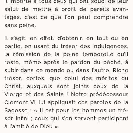
il importe à tous ceux qui ont sou­ci de leur
salut de mettre à pro­fit de pareils avan­
tages, c’est ce que l’on peut com­prendre
sans peine.
Il s’agit, en effet, d’obtenir, en tout ou en
par­tie, en usant du tré­sor des Indulgences,
la rémis­sion de la peine tem­po­relle qu’il
reste, même après le par­don du péché, à
subir dans ce monde ou dans l’autre. Riche
tré­sor, certes, que celui des mérites du
Christ, aux­quels sont joints ceux de la
Vierge et des Saints ! Notre pré­dé­ces­seur
Clément VI lui appli­quait ces paroles de la
Sagesse : « Il est pour les hommes un tré­
sor infi­ni ; ceux qui s’en servent par­ti­cipent
à l’amitié de Dieu ».