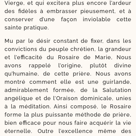
Vierge, et qui exci­te­ra plus encore l’ardeur
des fidèles à embras­ser pieu­se­ment, et à
conser­ver d’une façon invio­lable cette
sainte pratique.
Mu par le désir constant de fixer, dans les
convic­tions du peuple chré­tien, la gran­deur
et l’efficacité du Rosaire de Marie, Nous
avons rap­pe­lé l’origine, plu­tôt divine
qu’humaine, de cette prière. Nous avons
mon­tré com­ment elle est une guir­lande,
admi­ra­ble­ment for­mée, de la Salutation
angé­lique et de l’Oraison domi­ni­cale, unies
à la médi­ta­tion. Ainsi com­po­sé, le Rosaire
forme la plus puis­sante méthode de prière,
bien effi­cace pour nous faire acqué­rir la vie
éter­nelle. Outre l’excellence même des