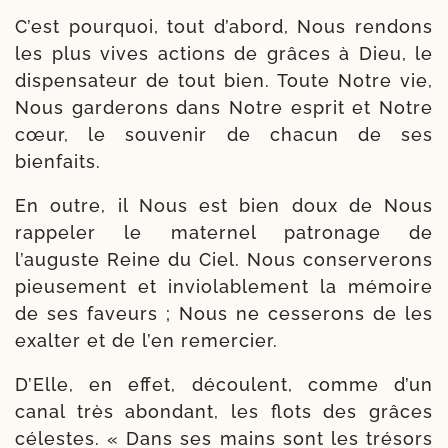
C’est pour­quoi, tout d’abord, Nous ren­dons
les plus vives actions de grâces à Dieu, le
dis­pen­sa­teur de tout bien. Toute Notre vie,
Nous gar­de­rons dans Notre esprit et Notre
cœur, le sou­ve­nir de cha­cun de ses
bienfaits.
En outre, il Nous est bien doux de Nous
rap­pe­ler le mater­nel patro­nage de
l’auguste Reine du Ciel. Nous conser­ve­rons
pieu­se­ment et invio­la­ble­ment la mémoire
de ses faveurs ; Nous ne ces­se­rons de les
exal­ter et de l’en remercier.
D’Elle, en effet, découlent, comme d’un
canal très abon­dant, les flots des grâces
célestes. « Dans ses mains sont les tré­sors