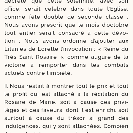
décré­té que cette solen­ni­té, avec son
office, serait célé­bré dans toute l’Eglise,
comme fête double de seconde classe ;
Nous avons pres­crit que le mois d’octobre
tout entier serait consa­cré à cette dévo­
tion ; Nous avons ordon­né d’ajouter aux
Litanies de Lorette l’invocation : « Reine du
Très Saint Rosaire », comme augure de la
vic­toire à rem­por­ter dans les com­bats
actuels contre l’impiété.
Il Nous res­tait à mon­trer tout le prix et tout
le pro­fit qui est atta­ché à la réci­ta­tion du
Rosaire de Marie, soit à cause des pri­vi­
lèges et des faveurs, dont il est enri­chi, soit
sur­tout à cause du tré­sor si grand des
indul­gences, qui y sont atta­chées. Combien