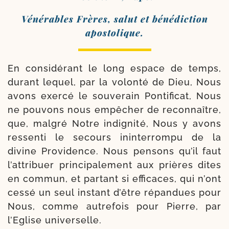
Vénérables Frères, salut et béné­dic­tion
apostolique.
En consi­dé­rant le long espace de temps,
durant lequel, par la volon­té de Dieu, Nous
avons exer­cé le sou­ve­rain Pontificat, Nous
ne pou­vons nous empê­cher de recon­naître,
que, mal­gré Notre indi­gni­té, Nous y avons
res­sen­ti le secours inin­ter­rom­pu de la
divine Providence. Nous pen­sons qu’il faut
l’attribuer prin­ci­pa­le­ment aux prières dites
en com­mun, et par­tant si effi­caces, qui n’ont
ces­sé un seul ins­tant d’être répan­dues pour
Nous, comme autre­fois pour Pierre, par
l’Eglise universelle.