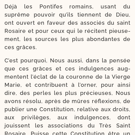
Déjà les Pontifes romains, usant du
suprême pou­voir qu’ils tiennent de Dieu,
ont ouvert en faveur des asso­ciés du saint
Rosaire et pour ceux qui le récitent pieu­se­
ment, les sources les plus abon­dantes de
ces grâces.
C’est pour­quoi, Nous aus­si, dans la pen­sée
que ces grâces et ces indul­gences aug­
mentent l’éclat de la cou­ronne de la Vierge
Marie, et contri­buent à l’orner, pour ain­si
dire, des perles les plus pré­cieuses, Nous
avons réso­lu, après de mûres réflexions, de
publier une Constitution, rela­tive aux droits,
aux pri­vi­lèges, aux indul­gences, dont
jouissent les asso­cia­tions du Très Saint
Rosaire. Puisse cette Constitution être un