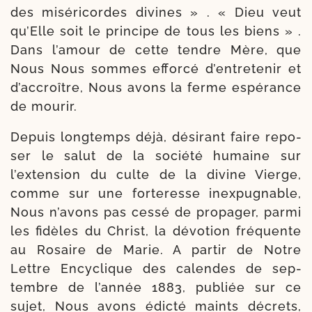
des misé­ri­cordes divines » . « Dieu veut
qu’Elle soit le prin­cipe de tous les biens » .
Dans l’amour de cette tendre Mère, que
Nous Nous sommes effor­cé d’entretenir et
d’accroître, Nous avons la ferme espé­rance
de mourir.
Depuis long­temps déjà, dési­rant faire repo­
ser le salut de la socié­té humaine sur
l’extension du culte de la divine Vierge,
comme sur une for­te­resse inex­pug­nable,
Nous n’avons pas ces­sé de pro­pa­ger, par­mi
les fidèles du Christ, la dévo­tion fré­quente
au Rosaire de Marie. A par­tir de Notre
Lettre Encyclique des calendes de sep­
tembre de l’année 1883, publiée sur ce
sujet, Nous avons édic­té maints décrets,