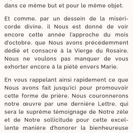
dans ce même but et pour le même objet.
Et comme, par un des­sein de la misé­ri­
corde divine, il Nous est don­né de voir
encore cette année l’approche du mois
d’octobre, que Nous avons pré­cé­dem­ment
dédié et consa­cré à la Vierge du Rosaire,
Nous ne vou­lons pas man­quer de vous
exhor­ter encore à la pié­té envers Marie.
En vous rap­pe­lant ain­si rapi­de­ment ce que
Nous avons fait jusqu’ici pour pro­mou­voir
cette forme de prière, Nous cou­ron­ne­rons
notre œuvre par une der­nière Lettre, qui
sera le suprême témoi­gnage de Notre zèle
et de Notre sol­li­ci­tude pour cette excel­
lente manière d’honorer la bien­heu­reuse