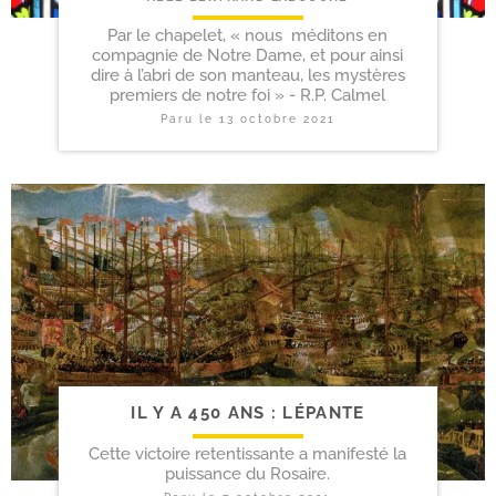
Par le chapelet, « nous méditons en
compagnie de Notre Dame, et pour ainsi
dire à l’abri de son manteau, les mystères
premiers de notre foi » - R.P. Calmel
Paru le
13 octobre 2021
IL Y A 450 ANS : LÉPANTE
Cette victoire retentissante a manifesté la
puissance du Rosaire.