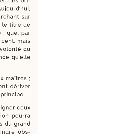
ec des ori­
Aujourd’hui,
r­chant sur
 le titre de
e ; que, par
ercent, mais
 volon­té du
ance qu’elle
x maîtres ;
nt déri­ver
principe.
si­gner ceux
ion pour­ra
ces du grand
oindre obs­