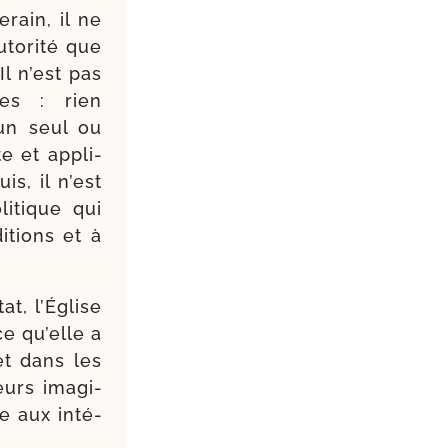
­rain, il ne
autorité que
Il n’est pas
ues : rien
’un seul ou
te et appli­
s, il n’est
i­tique qui
­tions et à
at, l’Église
ce qu’elle a
et dans les
eurs ima­gi­
le aux inté­