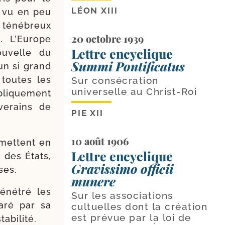
LÉON XIII
 a vu en peu
 téné­breux
20 octobre 1939
e. L’Europe
Lettre encyclique
ou­velle du
Summi Pontificatus
un si grand
 toutes les
Sur consécration
universelle au Christ-Roi
i­que­ment
e­rains de
PIE XII
10 août 1906
 mettent en
Lettre encyclique
é des États,
Gravissimo officii
ses.
munere
péné­tré les
Sur les associations
pa­ré par sa
cultuelles dont la création
est prévue par la loi de
tabilité.