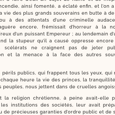
incendie, ain­si fomen­té, a écla­té enfin, et l’on
a vie des plus grands sou­ve­rains en butte à de
ou à des atten­tats d’une cri­mi­nelle audac
aguère encore, fré­mis­sait d’horreur à la n
reux d’un puis­sant Empereur ; au len­de­main d’
quand la stu­peur qu’il a cau­sé oppresse encore
 scé­lé­rats ne craignent pas de jeter publ
tion et la menace à la face des autres sou­v
 périls publics, qui frappent tous les yeux, qui
 chaque heure la vie des princes, la tran­quilli­t
s peuples, nous jettent dans de cruelles angois
t la reli­gion chré­tienne, à peine avait-​elle 
s ins­ti­tu­tions des socié­tés, leur avait pré­
tu de pré­cieuses garan­ties d’ordre public et de s