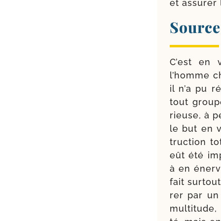
et assu­rer
Source 
C’est en v
l’homme ch
il n’a pu r
tout group
rieuse, à p
le but en 
truc­tion t
eût été im
à en éner­v
fait sur­to
rer par un 
mul­ti­tude