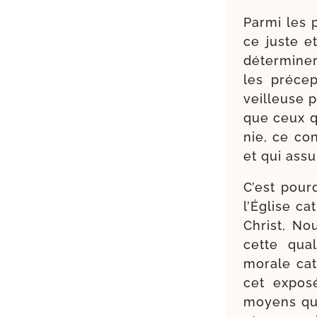
Parmi les p
ce juste e
déter­mi­ne
les pré­ce
veilleuse p
que ceux q
nie, ce co
et qui assu
C’est pour
l’Église ca
Christ, No
cette qua­l
morale cat
cet expo­sé
moyens qu’