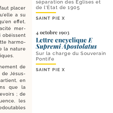
séparation des Églises et
de l'État de 1905
faut pla­cer
u’elle a su
SAINT PIE X
qu’en effet,
­ci­té mer­
4 octobre 1903
i obéissent
Lettre encyclique
E
tte har­mo­
Supremi Apostolatus
e la nature
Sur la charge du Souverain
liques.
Pontife
­ne­ment de
SAINT PIE X
e de Jésus-​
r­tient, en
ions que la
evoirs ; de
quence, les
edou­tables