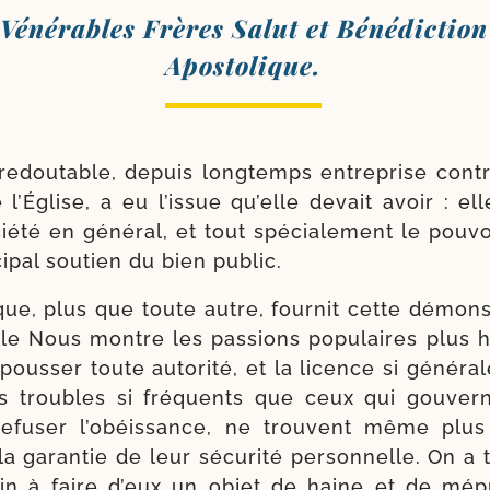
Vénérables Frères Salut et Bénédiction
Apostolique.
redou­table, depuis long­temps entre­prise contr
de l’Église, a eu l’issue qu’elle devait avoir : e
ié­té en géné­ral, et tout spé­cia­le­ment le pou­voi
ci­pal sou­tien du bien public.
e, plus que toute autre, four­nit cette démons­t
Elle Nous montre les pas­sions popu­laires plus 
pous­ser toute auto­ri­té, et la licence si géné­ral
es troubles si fré­quents que ceux qui gou­ver
refu­ser l’obéissance, ne trouvent même plus
a garan­tie de leur sécu­ri­té per­son­nelle. On a t
n à faire d’eux un objet de haine et de mépr