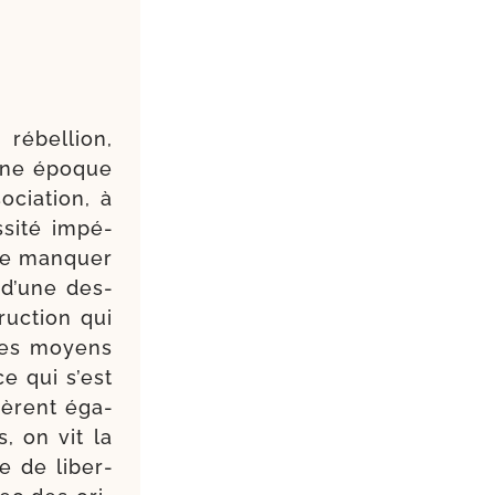
rébel­lion,
cune époque
­cia­tion, à
si­té impé­
de man­quer
 d’une des­
ruc­tion qui
 les moyens
ce qui s’est
­sèrent éga­
, on vit la
ve de liber­