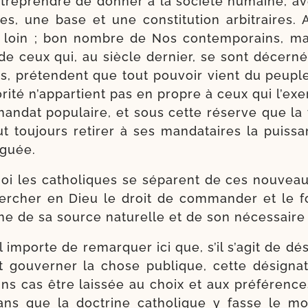
tre­prendre de don­ner à la socié­té humaine, av
ives, une base et une consti­tu­tion arbi­traires. 
 loin ; bon nombre de Nos contem­po­rains, ma
de ceux qui, au siècle der­nier, se sont décer­né
es, pré­tendent que tout pou­voir vient du peupl
torité n’appartient pas en propre à ceux qui l’ex
man­dat popu­laire, et sous cette réserve que la
 tou­jours reti­rer à ses man­da­taires la puis­s
éguée.
uoi les catho­liques se séparent de ces nou­veau
er­cher en Dieu le droit de com­man­der et le fo
e de sa source natu­relle et de son néces­saire 
il importe de remar­quer ici que, s’il s’agit de dé
 gou­ver­ner la chose publique, cette dési­gna­t
ins cas être lais­sée au choix et aux pré­fé­ren
ns que la doc­trine catho­lique y fasse le m