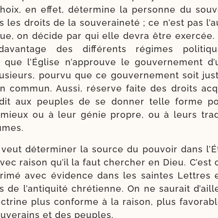
hoix, en effet, déter­mine la per­sonne du sou­ve
 les droits de la sou­ve­rai­ne­té ; ce n’est pas l’
­tue, on décide par qui elle devra être exer­cée. 
davan­tage des dif­fé­rents régimes poli­tiq
que l’Église n’approuve le gou­ver­ne­ment d
u­sieurs, pour­vu que ce gou­ver­ne­ment soit jus
n com­mun. Aussi, réserve faite des droits acqui
r­dit aux peuples de se don­ner telle forme pol
 mieux ou à leur génie propre, ou à leurs tra­di
umes.
 veut déter­mi­ner la source du pou­voir dans l’Ét
ec rai­son qu’il la faut cher­cher en Dieu. C’est 
pri­mé avec évi­dence dans les saintes Lettres 
de l’antiquité chré­tienne. On ne sau­rait d’aill
­trine plus conforme à la rai­son, plus favo­rab
u­ve­rains et des peuples.