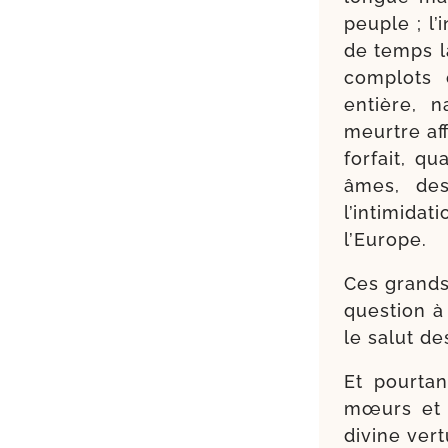
peuple ; l’
de temps l
com­plots 
entière, n
meurtre aff
for­fait, 
âmes, des
l’intimida
l’Europe.
Ces grands
ques­tion à
le salut de
Et pour­tan
mœurs et le
divine ver­