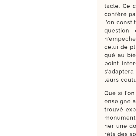
tacle. Ce c
confère pas
l’on consti
ques­tion 
n’empêche 
celui de pl
qué au bie
point inte
s’adaptera
leurs cout
Que si l’on
enseigne av
trou­vé ex
monu­ments 
ner une doc
rêts des so