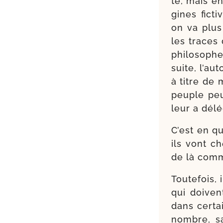
té, mais en
gines fic­t
on va plus
les traces 
phi­lo­soph
suite, l’au
à titre de 
peuple peut
leur a dél
C’est en q
ils vont ch
de là comm
Toutefois, 
qui doivent
dans cer­ta
nombre, sa