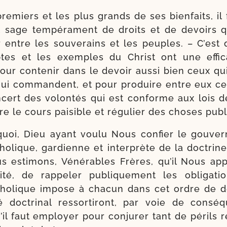
re­miers et les plus grands de ses bien­faits, il 
t sage tem­pé­ra­ment de droits et de devoirs q
r entre les sou­ve­rains et les peuples. – C’est 
ptes et les exemples du Christ ont une effi­ca
our conte­nir dans le devoir aus­si bien ceux qu
ui com­mandent, et pour pro­duire entre eux ce
ncert des volon­tés qui est conforme aux lois d
re le cours pai­sible et régu­lier des choses pub
­quoi, Dieu ayant vou­lu Nous confier le gou­ver
tho­lique, gar­dienne et inter­prète de la doc­trin
us esti­mons, Vénérables Frères, qu’il Nous appa
i­té, de rap­pe­ler publi­que­ment les obli­ga­t
ho­lique impose à cha­cun dans cet ordre de d
 doc­tri­nal res­sor­ti­ront, par voie de consé­
il faut employer pour conju­rer tant de périls r