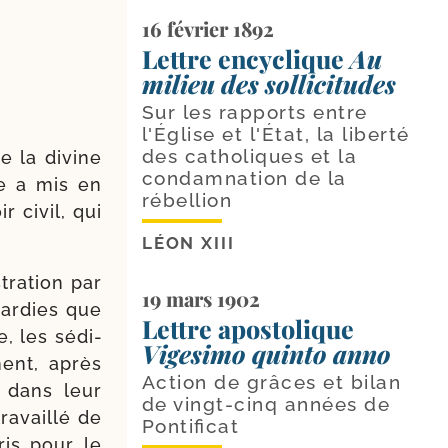
16 février 1892
Lettre encyclique
Au
milieu des sollicitudes
Sur les rapports entre
l'Église et l'État, la liberté
des catholiques et la
e la divine
condamnation de la
lle a mis en
rébellion
r civil, qui
LÉON XIII
ra­tion par
19 mars 1902
har­dies que
Lettre apostolique
e, les sédi­
Vigesimo quinto anno
nent, après
Action de grâces et bilan
 dans leur
de vingt-cinq années de
ra­vaillé de
Pontificat
is pour le