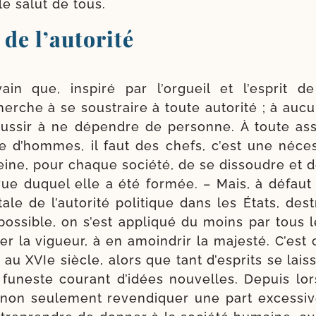
 le salut de tous.
de l’autorité
ain que, ins­pi­ré par l’orgueil et l’esprit de 
erche à se sous­traire à toute auto­ri­té ; à au
éus­sir à ne dépendre de per­sonne. À toute asso
e d’hommes, il faut des chefs, c’est une néces­
eine, pour chaque socié­té, de se dis­soudre et 
vue duquel elle a été for­mée. – Mais, à défaut
otale de l’autorité poli­tique dans les États, des­t
pos­sible, on s’est appli­qué du moins par tous
er la vigueur, à en amoin­drir la majes­té. C’est 
ut au XVIe siècle, alors que tant d’esprits se lais
funeste cou­rant d’idées nou­velles. Depuis lors
, non seule­ment reven­di­quer une part exces­si