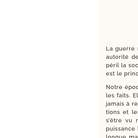
La guerre 
auto­ri­té 
péril la soc
est le prin­
Notre époqu
les faits. 
jamais à re
tions et l
s’être vu 
puis­sance l
longue mai