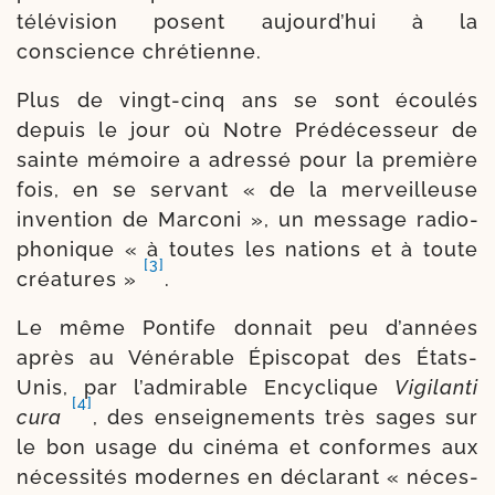
télé­vi­sion posent aujourd’­hui à la
conscience chrétienne.
Plus de vingt-​cinq ans se sont écou­lés
depuis le jour où Notre Prédécesseur de
sainte mémoire a adres­sé pour la pre­mière
fois, en se ser­vant « de la mer­veilleuse
inven­tion de Marconi », un mes­sage radio­
pho­nique « à toutes les nations et à toute
[3]
créa­tures »
.
Le même Pontife don­nait peu d’an­nées
après au Vénérable Épiscopat des États-​
Unis, par l’ad­mi­rable Encyclique
Vigilanti
[4]
cura
, des ensei­gne­ments très sages sur
le bon usage du ciné­ma et conformes aux
néces­si­tés modernes en décla­rant « néces­