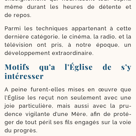
même durant les heures de détente et
de repos.
Parmi les tech­niques appar­te­nant à cette
der­nière caté­go­rie, le ciné­ma, la radio, et la
télé­vi­sion ont pris, à notre époque, un
déve­lop­pe­ment extraordinaire.
Motifs qu’a l’Église de s’y
intéresser
A peine furent-​elles mises en œuvre que
l’Église les reçut non seule­ment avec une
joie par­ti­cu­lière, mais aus­si avec la pru­
dence vigi­lante d’une Mère, afin de pro­té­
ger de tout péril ses fils enga­gés sur la voie
du progrès.