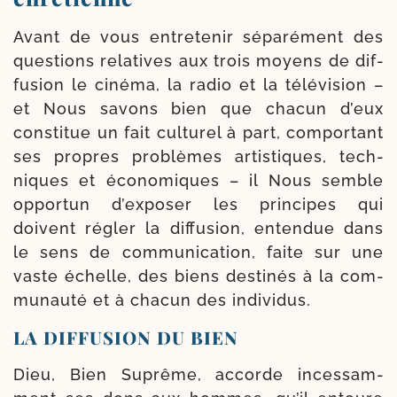
Avant de vous entre­te­nir sépa­ré­ment des
ques­tions rela­tives aux trois moyens de dif­
fu­sion le ciné­ma, la radio et la télé­vi­sion –
et Nous savons bien que cha­cun d’eux
consti­tue un fait cultu­rel à part, com­por­tant
ses propres pro­blèmes artis­tiques, tech­
niques et éco­no­miques – il Nous semble
oppor­tun d’ex­po­ser les prin­cipes qui
doivent régler la dif­fu­sion, enten­due dans
le sens de com­mu­ni­ca­tion, faite sur une
vaste échelle, des biens des­ti­nés à la com­
mu­nau­té et à cha­cun des individus.
LA DIFFUSION DU BIEN
Dieu, Bien Suprême, accorde inces­sam­