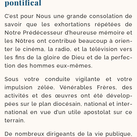
pontifical
C’est pour Nous une grande conso­la­tion de
savoir que les exhor­ta­tions répé­tées de
Notre Prédécesseur d’heu­reuse mémoire et
les Nôtres ont contri­bué beau­coup à orien­
ter le ciné­ma, la radio, et la télé­vi­sion vers
les fins de la gloire de Dieu et de la per­fec­
tion des hommes eux-mêmes.
Sous votre conduite vigi­lante et votre
impul­sion zélée, Vénérables Frères, des
acti­vi­tés et des œuvres ont été déve­lop­
pées sur le plan dio­cé­sain, natio­nal et inter­
na­tio­nal en vue d’un utile apos­to­lat sur ce
terrain.
De nom­breux diri­geants de la vie publique,