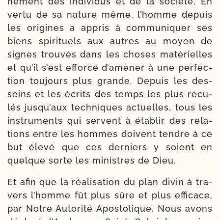
ne­ment des indi­vi­dus et de la socié­té. En
ver­tu de sa nature même, l’homme depuis
les ori­gines a appris à com­mu­ni­quer ses
biens spi­ri­tuels aux autres au moyen de
signes trou­vés dans les choses maté­rielles
et qu’il s’est effor­cé d’a­me­ner à une per­fec­
tion tou­jours plus grande. Depuis les des­
seins et les écrits des temps les plus recu­
lés jus­qu’aux tech­niques actuelles, tous les
ins­tru­ments qui servent à éta­blir des rela­
tions entre les hommes doivent tendre à ce
but éle­vé que ces der­niers y soient en
quelque sorte les ministres de Dieu.
Et afin que la réa­li­sa­tion du plan divin à tra­
vers l’homme fût plus sûre et plus effi­cace,
par Notre Autorité Apostolique, Nous avons