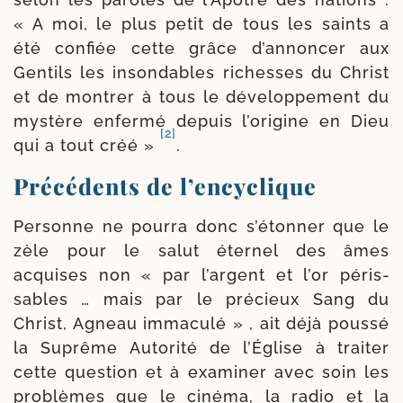
« A moi, le plus petit de tous les saints a
été confiée cette grâce d’an­non­cer aux
Gentils les inson­dables richesses du Christ
et de mon­trer à tous le déve­lop­pe­ment du
mys­tère enfer­mé depuis l’o­ri­gine en Dieu
[2]
qui a tout créé »
.
Précédents de l’encyclique
Personne ne pour­ra donc s’é­ton­ner que le
zèle pour le salut éter­nel des âmes
acquises non « par l’argent et l’or péris­
sables … mais par le pré­cieux Sang du
Christ, Agneau imma­cu­lé » , ait déjà pous­sé
la Suprême Autorité de l’Église à trai­ter
cette ques­tion et à exa­mi­ner avec soin les
pro­blèmes que le ciné­ma, la radio et la