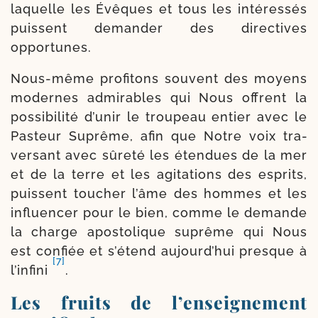
laquelle les Évêques et tous les inté­res­sés
puissent deman­der des direc­tives
opportunes.
Nous-​même pro­fi­tons sou­vent des moyens
modernes admi­rables qui Nous offrent la
pos­si­bi­li­té d’u­nir le trou­peau entier avec le
Pasteur Suprême, afin que Notre voix tra­
ver­sant avec sûre­té les éten­dues de la mer
et de la terre et les agi­ta­tions des esprits,
puissent tou­cher l’âme des hommes et les
influen­cer pour le bien, comme le demande
la charge apos­to­lique suprême qui Nous
est confiée et s’é­tend aujourd’­hui presque à
[7]
l’in­fi­ni
.
Les fruits de l’enseignement