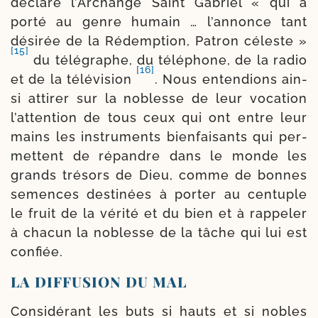
décla­ré l’Archange Saint Gabriel « qui a
por­té au genre humain … l’an­nonce tant
dési­rée de la Rédemption, Patron céleste »
[15]
du télé­graphe, du télé­phone, de la radio
[16]
et de la télé­vi­sion
. Nous enten­dions ain­
si atti­rer sur la noblesse de leur voca­tion
l’at­ten­tion de tous ceux qui ont entre leur
mains les ins­tru­ments bien­fai­sants qui per­
mettent de répandre dans le monde les
grands tré­sors de Dieu, comme de bonnes
semences des­ti­nées à por­ter au cen­tuple
le fruit de la véri­té et du bien et à rap­pe­ler
à cha­cun la noblesse de la tâche qui lui est
confiée.
LA DIFFUSION DU MAL
Considérant les buts si hauts et si nobles