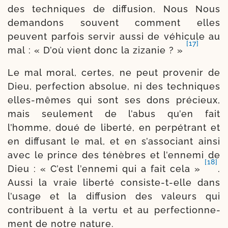
des tech­niques de dif­fu­sion, Nous Nous
deman­dons sou­vent com­ment elles
peuvent par­fois ser­vir aus­si de véhi­cule au
[17]
mal : « D’où vient donc la ziza­nie ? »
Le mal moral, certes, ne peut pro­ve­nir de
Dieu, per­fec­tion abso­lue, ni des tech­niques
elles-​mêmes qui sont ses dons pré­cieux,
mais seule­ment de l’a­bus qu’en fait
l’homme, doué de liber­té, en per­pé­trant et
en dif­fu­sant le mal, et en s’as­so­ciant ain­si
avec le prince des ténèbres et l’en­ne­mi de
[18]
Dieu : « C’est l’en­ne­mi qui a fait cela »
.
Aussi la vraie liber­té consiste-​t-​elle dans
l’u­sage et la dif­fu­sion des valeurs qui
contri­buent à la ver­tu et au per­fec­tion­ne­
ment de notre nature.