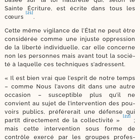
Sainte Écriture, est écrite dans tous les
[21]
cœurs
.
Cette même vigi­lance de l’État ne peut être
consi­dé­rée comme une injuste oppres­sion
de la liber­té indi­vi­duelle, car elle concerne
non les per­sonnes mais avant tout la socié­
té à laquelle ces tech­niques s’adressent.
« Il est bien vrai que l’es­prit de notre temps
– comme Nous l’a­vons dit dans une autre
occa­sion – sus­cep­tible plus qu’il ne
convient au sujet de l’in­ter­ven­tion des pou­
voirs publics, pré­fé­re­rait une défense qui
[22]
par­tît direc­te­ment de la col­lec­ti­vi­té »
;
mais cette inter­ven­tion sous forme de
contrôle exer­cé par les groupes pro­fes­