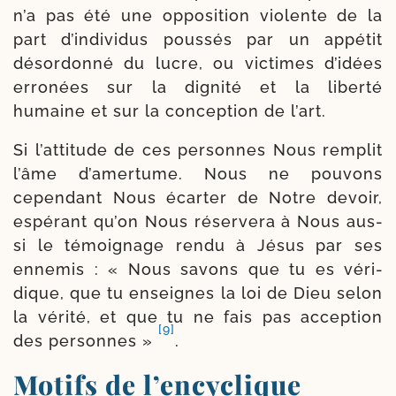
n’a pas été une oppo­si­tion vio­lente de la
part d’in­di­vi­dus pous­sés par un appé­tit
désor­don­né du lucre, ou vic­times d’i­dées
erro­nées sur la digni­té et la liber­té
humaine et sur la concep­tion de l’art.
Si l’at­ti­tude de ces per­sonnes Nous rem­plit
l’âme d’a­mer­tume. Nous ne pou­vons
cepen­dant Nous écar­ter de Notre devoir,
espé­rant qu’on Nous réser­ve­ra à Nous aus­
si le témoi­gnage ren­du à Jésus par ses
enne­mis : « Nous savons que tu es véri­
dique, que tu enseignes la loi de Dieu selon
la véri­té, et que tu ne fais pas accep­tion
[9]
des per­sonnes »
.
Motifs de l’encyclique