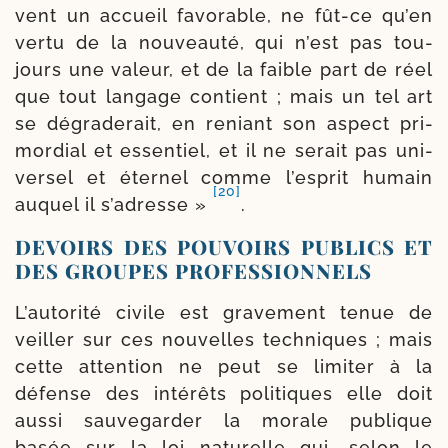
vent un accueil favo­rable, ne fût-​ce qu’en
ver­tu de la nou­veau­té, qui n’est pas tou­
jours une valeur, et de la faible part de réel
que tout lan­gage contient ; mais un tel art
se dégra­de­rait, en reniant son aspect pri­
mor­dial et essen­tiel, et il ne serait pas uni­
ver­sel et éter­nel comme l’es­prit humain
[20]
auquel il s’a­dresse »
.
DEVOIRS DES POUVOIRS PUBLICS ET
DES GROUPES PROFESSIONNELS
L’autorité civile est gra­ve­ment tenue de
veiller sur ces nou­velles tech­niques ; mais
cette atten­tion ne peut se limi­ter à la
défense des inté­rêts poli­tiques elle doit
aus­si sau­ve­gar­der la morale publique
basée sur la loi natu­relle qui, selon le