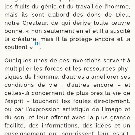
les fruits du génie et du tra­vail de l’homme,
mais ils sont d’a­bord des dons de Dieu,
notre Créateur, de qui dérive toute œuvre
bonne. « non seule­ment en effet Il a sus­ci­té
la créa­ture, mais Il la pro­tège encore et la
[1]
sou­tient »
.
Quelques unes de ces inven­tions servent à
mul­ti­plier les forces et les res­sources phy­
siques de l’homme, d’autres à amé­lio­rer ses
condi­tions de vie ; d’autres encore – et
celles-​là concernent de plus près la vie de
l’es­prit – touchent les foules direc­te­ment,
ou par l’ex­pres­sion artis­tique de l’i­mage et
du son, et leur offrent avec la plus grande
faci­li­té, des infor­ma­tions, des idées et un
ensei­gne­ment qui nour­rissent leur esprit,