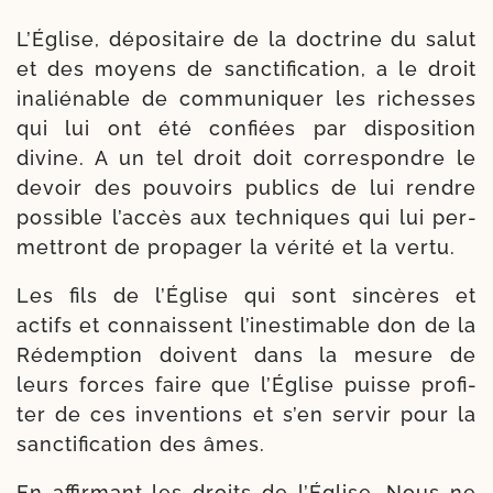
L’Église, dépo­si­taire de la doc­trine du salut
et des moyens de sanc­ti­fi­ca­tion, a le droit
inalié­nable de com­mu­ni­quer les richesses
qui lui ont été confiées par dis­po­si­tion
divine. A un tel droit doit cor­res­pondre le
devoir des pou­voirs publics de lui rendre
pos­sible l’ac­cès aux tech­niques qui lui per­
met­tront de pro­pa­ger la véri­té et la vertu.
Les fils de l’Église qui sont sin­cères et
actifs et connaissent l’i­nes­ti­mable don de la
Rédemption doivent dans la mesure de
leurs forces faire que l’Église puisse pro­fi­
ter de ces inven­tions et s’en ser­vir pour la
sanc­ti­fi­ca­tion des âmes.
En affir­mant les droits de l’Église, Nous ne