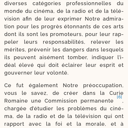
diverses caté­go­ries pro­fes­sion­nelles du
monde du ciné­ma, de la radio et de la télé­
vi­sion afin de leur expri­mer Notre admi­ra­
tion pour les pro­grès éton­nants de ces arts
dont ils sont les pro­mo­teurs, pour leur rap­
pe­ler leurs res­pon­sa­bi­li­tés, rele­ver les
mérites, pré­ve­nir les dan­gers dans les­quels
ils peuvent aisé­ment tom­ber, indi­quer l’i­
déal éle­vé qui doit éclai­rer leur esprit et
gou­ver­ner leur volonté.
Ce fut éga­le­ment Notre pré­oc­cu­pa­tion,
vous le savez, de créer dans la Curie
[6]
Romaine une Commission per­ma­nente
,
char­gée d’é­tu­dier les pro­blèmes du ciné­
ma, de la radio et de la télé­vi­sion qui ont
rap­port avec la foi et la morale, et à