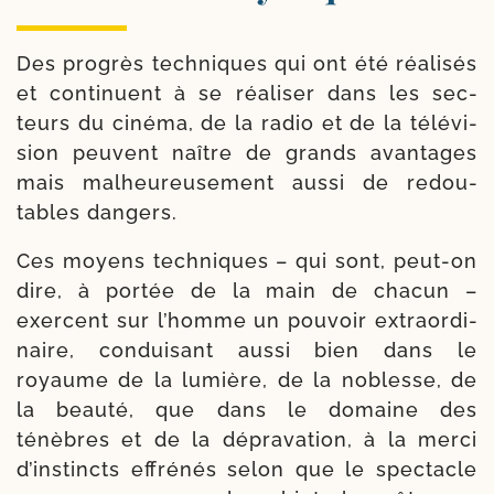
Des pro­grès tech­niques qui ont été réa­li­sés
et conti­nuent à se réa­li­ser dans les sec­
teurs du ciné­ma, de la radio et de la télé­vi­
sion peuvent naître de grands avan­tages
mais mal­heu­reu­se­ment aus­si de redou­
tables dangers.
Ces moyens tech­niques – qui sont, peut-​on
dire, à por­tée de la main de cha­cun –
exercent sur l’homme un pou­voir extra­or­di­
naire, condui­sant aus­si bien dans le
royaume de la lumière, de la noblesse, de
la beau­té, que dans le domaine des
ténèbres et de la dépra­va­tion, à la mer­ci
d’ins­tincts effré­nés selon que le spec­tacle