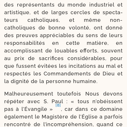
des repré­sen­tants du monde indus­triel et
artis­tique, et de larges cercles de spec­ta­
teurs catho­liques, et même non-​
catholiques de bonne volon­té, ont don­né
des preuves appré­ciables du sens de leurs
res­pon­sa­bi­li­tés en cette matière, en
accom­plis­sant de louables efforts, sou­vent
au prix de sacri­fices consi­dé­rables, pour
que fussent évi­tées les inci­ta­tions au mal et
res­pec­tés les Commandements de Dieu et
la digni­té de la per­sonne humaine.
Malheureusement tou­te­fois Nous devons
répé­ter avec S. Paul : « tous n’o­béissent
[8]
pas à l’Évangile »
, car dans ce domaine
éga­le­ment le Magistère de l’Église a par­fois
ren­con­tré de l’in­com­pré­hen­sion, quand ce