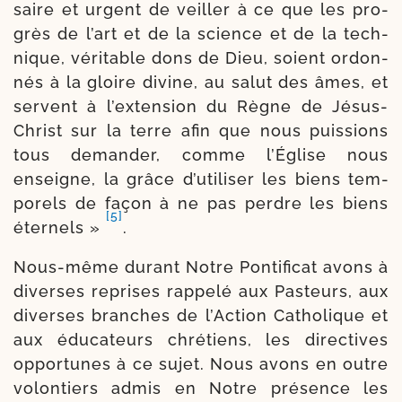
saire et urgent de veiller à ce que les pro­
grès de l’art et de la science et de la tech­
nique, véri­table dons de Dieu, soient ordon­
nés à la gloire divine, au salut des âmes, et
servent à l’ex­ten­sion du Règne de Jésus-​
Christ sur la terre afin que nous puis­sions
tous deman­der, comme l’Église nous
enseigne, la grâce d’u­ti­li­ser les biens tem­
po­rels de façon à ne pas perdre les biens
[5]
éter­nels »
.
Nous-​même durant Notre Pontificat avons à
diverses reprises rap­pe­lé aux Pasteurs, aux
diverses branches de l’Action Catholique et
aux édu­ca­teurs chré­tiens, les direc­tives
oppor­tunes à ce sujet. Nous avons en outre
volon­tiers admis en Notre pré­sence les