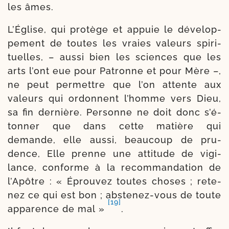
les âmes.
L’Église, qui pro­tège et appuie le déve­lop­
pe­ment de toutes les vraies valeurs spi­ri­
tuelles, – aus­si bien les sciences que les
arts l’ont eue pour Patronne et pour Mère –,
ne peut per­mettre que l’on attente aux
valeurs qui ordonnent l’homme vers Dieu,
sa fin der­nière. Personne ne doit donc s’é­
ton­ner que dans cette matière qui
demande, elle aus­si, beau­coup de pru­
dence, Elle prenne une atti­tude de vigi­
lance, conforme à la recom­man­da­tion de
l’Apôtre : « Éprouvez toutes choses ; rete­
nez ce qui est bon ; abstenez-​vous de toute
[19]
appa­rence de mal »
.