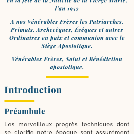
en la fête de la Nativité de la Vierge Marie,
l’an 1957
A nos Vénérables Frères les Patriarches,
Primats, Archevêques, Évêques et autres
Ordinaires en paix et com­mu­nion avec le
Siège Apostolique.
Vénérables Frères, Salut et Bénédiction
apostolique.
Introduction
Préambule
Les mer­veilleux pro­grès tech­niques dont
se glo­ri­fie notre époque sont assu­ré­ment