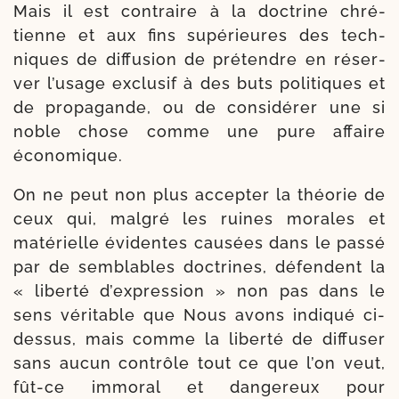
Mais il est contraire à la doc­trine chré­
tienne et aux fins supé­rieures des tech­
niques de dif­fu­sion de pré­tendre en réser­
ver l’u­sage exclu­sif à des buts poli­tiques et
de pro­pa­gande, ou de consi­dé­rer une si
noble chose comme une pure affaire
économique.
On ne peut non plus accep­ter la théo­rie de
ceux qui, mal­gré les ruines morales et
maté­rielle évi­dentes cau­sées dans le pas­sé
par de sem­blables doc­trines, défendent la
« liber­té d’ex­pres­sion » non pas dans le
sens véri­table que Nous avons indi­qué ci-​
dessus, mais comme la liber­té de dif­fu­ser
sans aucun contrôle tout ce que l’on veut,
fût-​ce immo­ral et dan­ge­reux pour