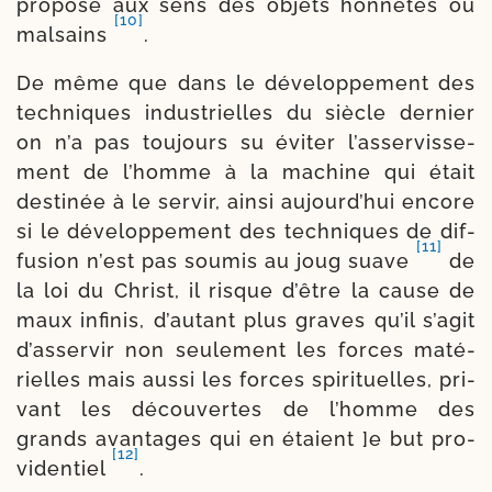
pro­pose aux sens des objets hon­nêtes ou
[10]
mal­sains
.
De même que dans le déve­lop­pe­ment des
tech­niques indus­trielles du siècle der­nier
on n’a pas tou­jours su évi­ter l’as­ser­vis­se­
ment de l’homme à la machine qui était
des­ti­née à le ser­vir, ain­si aujourd’­hui encore
si le déve­lop­pe­ment des tech­niques de dif­
[11]
fu­sion n’est pas sou­mis au joug suave
de
la loi du Christ, il risque d’être la cause de
maux infi­nis, d’au­tant plus graves qu’il s’a­git
d’as­ser­vir non seule­ment les forces maté­
rielles mais aus­si les forces spi­ri­tuelles, pri­
vant les décou­vertes de l’homme des
grands avan­tages qui en étaient ]e but pro­
[12]
vi­den­tiel
.