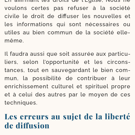
vou­lons certes pas refu­ser à la socié­té
civile le droit de dif­fu­ser les nou­velles et
les infor­ma­tions qui sont néces­saires ou
utiles au bien com­mun de la socié­té elle-
même.
Il fau­dra aus­si que soit assu­rée aux par­ti­cu­
liers, selon l’op­por­tu­ni­té et les cir­cons­
tances, tout en sau­ve­gar­dant le bien com­
mun, la pos­si­bi­li­té de contri­buer à leur
enri­chis­se­ment cultu­rel et spi­ri­tuel propre
et à celui des autres par le moyen de ces
techniques.
Les erreurs au sujet de la liberté
de diffusion