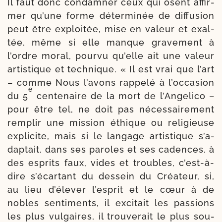
Il faut donc condam­ner ceux qui osent affir­
mer qu’une forme déter­mi­née de dif­fu­sion
peut être exploi­tée, mise en valeur et exal­
tée, même si elle manque gra­ve­ment à
l’ordre moral, pour­vu qu’elle ait une valeur
artis­tique et tech­nique. « Il est vrai que l’art
– comme Nous l’a­vons rap­pe­lé à l’oc­ca­sion
e
du 5
cen­te­naire de la mort de l’Angelico –
pour être tel, ne doit pas néces­sai­re­ment
rem­plir une mis­sion éthique ou reli­gieuse
expli­cite, mais si le lan­gage artis­tique s’a­
dap­tait, dans ses paroles et ses cadences, à
des esprits faux, vides et troubles, c’est-​à-​
dire s’é­car­tant du des­sein du Créateur, si,
au lieu d’é­le­ver l’es­prit et le cœur à de
nobles sen­ti­ments, il exci­tait les pas­sions
les plus vul­gaires, il trou­ve­rait le plus sou­