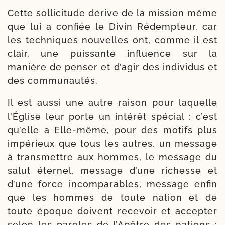
Cette sol­li­ci­tude dérive de la mis­sion même
que lui a confiée le Divin Rédempteur, car
les tech­niques nou­velles ont, comme il est
clair, une puis­sante influence sur la
manière de pen­ser et d’a­gir des indi­vi­dus et
des communautés.
Il est aus­si une autre rai­son pour laquelle
l’Église leur porte un inté­rêt spé­cial : c’est
qu’elle a Elle-​même, pour des motifs plus
impé­rieux que tous les autres, un mes­sage
à trans­mettre aux hommes, le mes­sage du
salut éter­nel, mes­sage d’une richesse et
d’une force incom­pa­rables, mes­sage enfin
que les hommes de toute nation et de
toute époque doivent rece­voir et accep­ter
selon les paroles de l’Apôtre des nations :