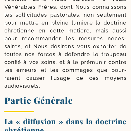
Vénérables Frères, dont Nous connais­sons
les sol­li­ci­tudes pas­to­rales, non seule­ment
pour mettre en pleine lumière la doc­trine
chré­tienne en cette matière, mais aus­si
pour recom­man­der les mesures néces­
saires, et Nous dési­rons vous exhor­ter de
toutes nos forces à défendre le trou­peau
confié à vos soins, et à le pré­mu­nir contre
les erreurs et les dom­mages que pour­
raient cau­ser l’u­sage de ces moyens
audiovisuels.
Partie Générale
La « diffusion » dans la doctrine
chrétienne