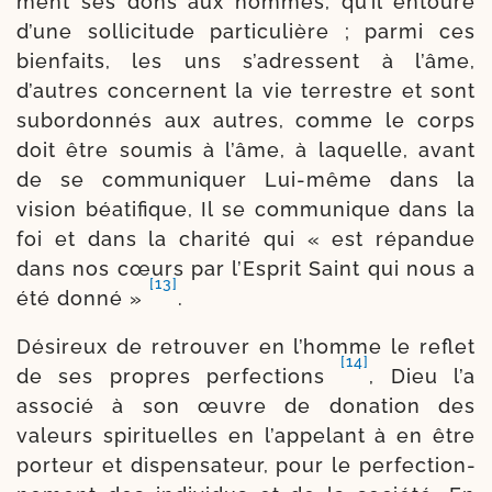
ment ses dons aux hommes, qu’il entoure
d’une sol­li­ci­tude par­ti­cu­lière ; par­mi ces
bien­faits, les uns s’a­dressent à l’âme,
d’autres concernent la vie ter­restre et sont
subor­don­nés aux autres, comme le corps
doit être sou­mis à l’âme, à laquelle, avant
de se com­mu­ni­quer Lui-​même dans la
vision béa­ti­fique, Il se com­mu­nique dans la
foi et dans la cha­ri­té qui « est répan­due
dans nos cœurs par l’Esprit Saint qui nous a
[13]
été don­né »
.
Désireux de retrou­ver en l’homme le reflet
[14]
de ses propres per­fec­tions
, Dieu l’a
asso­cié à son œuvre de dona­tion des
valeurs spi­ri­tuelles en l’ap­pe­lant à en être
por­teur et dis­pen­sa­teur, pour le per­fec­tion­