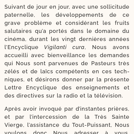
Suivant de jour en jour, avec une sol­li­ci­tude
pater­nelle, les déve­lop­pe­ments de ce
grave pro­blème et consi­dé­rant les fruits
salu­taires qu’a por­tés dans le domaine du
ciné­ma, durant les vingt der­nières années
l’Encyclique
Vigilanti cura
, Nous avons
accueilli avec bien­veillance les demandes
qui Nous sont par­ve­nues de Pasteurs très
zélés et de laïcs com­pé­tents en ces tech­
niques, et dési­rons don­ner par la pré­sente
Lettre Encyclique des ensei­gne­ments et
des direc­tives sur la radio et la télévision.
Après avoir invo­qué par d’ins­tantes prières,
et par l’in­ter­ces­sion de la Très Sainte
Vierge, l’as­sis­tance du Tout-​Puissant, Nous
vou­lons donc Nous adres­ser à vous,