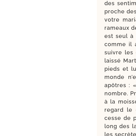
des sen­ti­
proche des
votre mari
rameaux de 
est seul à
comme il a
suivre les
lais­sé Ma
pieds et l
monde n’en
apôtres : 
nombre. Pr
à la mois­
regard le
cesse de p
long des l
les secrète