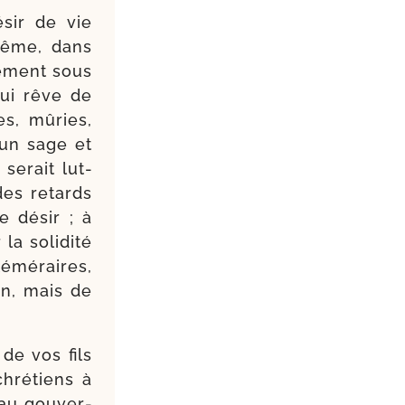
ésir de vie
 même, dans
ple­ment sous
 qui rêve de
es, mûries,
r un sage et
 serait lut­
des retards
ce désir ; à
la soli­di­té
émé­raires,
ion, mais de
de vos fils
hré­tiens à
 au gou­ver­