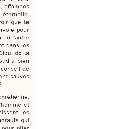
s, affa­mées
 éter­nelle,
voir que le
nvoie pour
n ou l’autre
nt dans les
Dieu, de la
ou­dra bien
u conseil de
ent sau­vés
?
chré­tienne,
e l’homme et
sissent les
hérauts qui
 pour aller