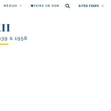
MÉDIAS
FAIRE UN DON
SITES FSSPX
II
939 à 1958