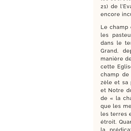
21) de l’Ev
encore incu
Le champ d
les pas­teu
dans le te
Grand, dep
manière de
cette Eglis
champ de N
zèle et sa
et Notre do
de « la cha
que les me
les terres 
étroit. Qu
la pré­di­