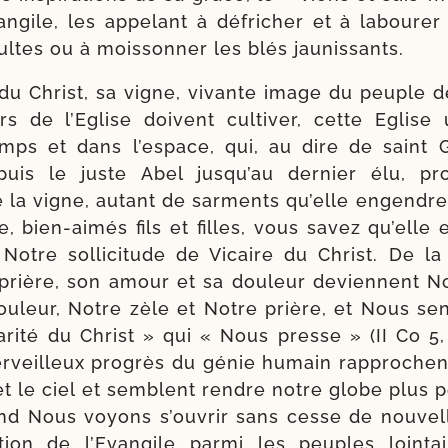
angile, les appe­lant à défri­cher et à labou­re
ltes ou à mois­son­ner les blés jaunissants.
u Christ, sa vigne, vivante image du peuple 
rs de l’Eglise doivent culti­ver, cette Eglise u
mps et dans l’es­pace, qui, au dire de saint 
uis le juste Abel jus­qu’au der­nier élu, pro
 la vigne, autant de sar­ments qu’elle engendre 
e, bien-​aimés fils et filles, vous savez qu’elle e
otre sol­li­ci­tude de Vicaire du Christ. De la
 prière, son amour et sa dou­leur deviennent 
u­leur, Notre zèle et Notre prière, et Nous sen­
­ri­té du Christ » qui « Nous presse » (II Co 5, 
r­veilleux pro­grès du génie humain rap­prochen
et le ciel et semblent rendre notre globe plus p
and Nous voyons s’ou­vrir sans cesse de nou­vel
ca­tion de l’Evangile par­mi les peuples loin­t