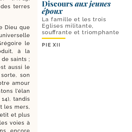
Discours
aux jeunes
r des terres
époux
La famille et les trois
Eglises militante,
de Dieu que
souffrante et triomphante
ni­ver­selle
Grégoire le
PIE XII
­duit, à la
de saints ;
st aus­si le
 sorte, son
Notre amour
tons l’é­lan
14), tan­dis
t les mers,
etit et plus
les voies à
ains encore