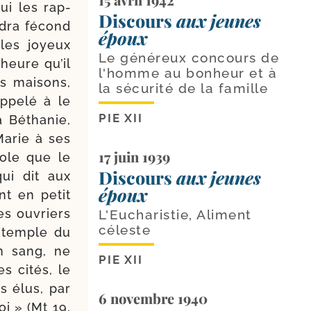
ui les rap­
Discours
aux jeunes
­dra fécond
époux
 les joyeux
Le généreux concours de
’heure qu’il
l'homme au bonheur et à
s mai­sons,
la sécurité de la famille
ppe­lé à le
PIE XII
à Béthanie,
Marie à ses
17 juin 1939
role que le
Discours
aux jeunes
qui dit aux
époux
nt en petit
es ouvriers
L'Eucharistie, Aliment
céleste
ontemple du
n sang, ne
PIE XII
s cités, le
s élus, par
6 novembre 1940
oi » (Mt 19,