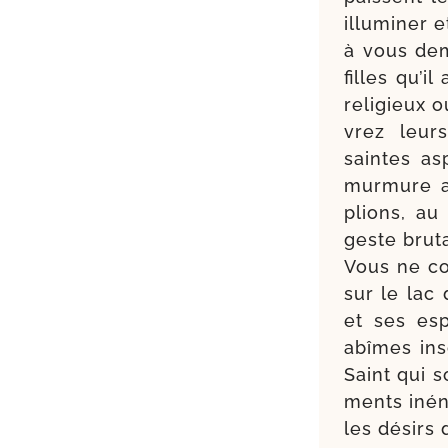
illu­mi­ner
à vous dem
filles qu’i
reli­gieux 
vrez leurs
saintes as
mur­mure a
plions, au
geste bru­ta
Vous ne con
sur le lac 
et ses es
abîmes ins
Saint qui s
ments iné­n
les dési­rs