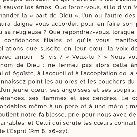
 et sau­ver les âmes. Que ferez-​vous, si le divin 
an­der la « part de Dieu », l’un ou l’autre des 
l aura dai­gné vous accor­der, pour en faire son
ou sa reli­gieuse ? Que répondrez-​vous, lorsque
 confi­dences filiales et qu’ils vous mani­fes­
pi­ra­tions que sus­cite en leur cœur la voix d
vec amour : Si vis ? « Veux-​tu ? » Nous vo
 nom de Dieu : ne fer­mez pas alors cette â
l et égoïste, à l’ac­cueil et à l’ac­cep­ta­tion de la
nais­sez point les aurores et les cou­chers du s
d’un jeune cœur, ses angoisses et ses sou­pirs, 
pé­rances, ses flammes et ses cendres. Le 
on­dables même à un père et à une mère ; mais
ou­tient notre fai­blesse, prie pour nous avec d
ar­rables, et Celui qui scrute les cœurs connaît
 de l’Esprit (Rm 8, 26–27).