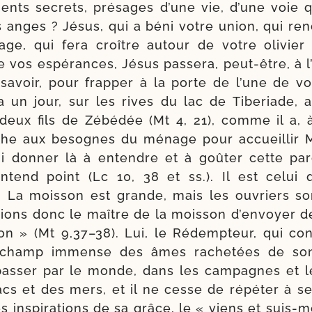
ments secrets, pré­sages d’une vie, d’une voie q
 anges ? Jésus, qui a béni votre union, qui ren
age, qui fera croître autour de votre oli­vier
vos espé­rances, Jésus pas­se­ra, peut-​être, à l
 savoir, pour frap­per à la porte de l’une de vo
 un jour, sur les rives du lac de Tiberiade, a
 deux fils de Zébédée (Mt 4, 21), comme il a, 
rthe aux besognes du ménage pour accueillir 
ui don­ner là à entendre et à goû­ter cette pa
­tend point (Lc 10, 38 et ss.). Il est celui 
« La mois­son est grande, mais les ouvriers so
ions donc le maître de la mois­son d’en­voyer d
son » (Mt 9,37–38). Lui, le Rédempteur, qui c
 champ immense des âmes rache­tées de so
as­ser par le monde, dans les cam­pagnes et le
acs et des mers, et il ne cesse de répé­ter à se
s ins­pi­ra­tions de sa grâce, le « viens et suis-​m