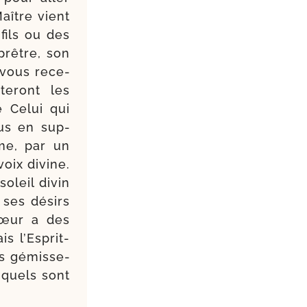
Maître vient
fils ou des
 prêtre, son
 vous rece­
te­ront les
e Celui qui
us en sup­
me, par un
 voix divine.
oleil divin
ses dési­rs
cœur a des
 l’Esprit-​
es gémis­se­
 quels sont