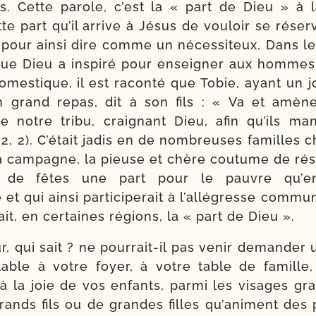
ins. Cette parole, c’est la « part de Dieu » à 
tte part qu’il arrive à Jésus de vou­loir se rés
pour ain­si dire comme un néces­si­teux. Dans le
que Dieu a ins­pi­ré pour ensei­gner aux hommes 
omes­tique, il est racon­té que Tobie, ayant un 
un grand repas, dit à son fils : « Va et amè
notre tri­bu, crai­gnant Dieu, afin qu’ils m
2, 2). C’était jadis en de nom­breuses familles c
la cam­pagne, la pieuse et chère cou­tume de rés
 de fêtes une part pour le pauvre qu’en­v
t qui ain­si par­ti­ci­pe­rait à l’al­lé­gresse com­m
lait, en cer­taines régions, la « part de Dieu ».
, qui sait ? ne pourrait-​il pas venir deman­der
lable à votre foyer, à votre table de famille,
déjà la joie de vos enfants, par­mi les visages gr
rands fils ou de grandes filles qu’a­niment des 