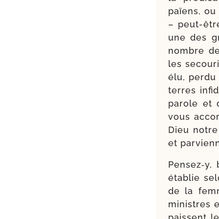
païens, ou 
– peut-​êtr
une des gr
nombre de
les secou­ri
élu, per­d
terres inf
parole et 
vous accor­
Dieu notre
et par­vien
Pensez‑y, b
éta­blie se
de la femm
ministres e
paissent l