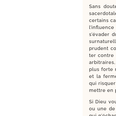
Sans doute
sacer­do­t
cer­tains ca
l’in­fluenc
s’é­va­der
sur­na­tu­r
pru­dent co
ter contre
arbi­traires
plus forte r
et la fer­m
qui ris­que
mettre en p
Si Dieu vo
ou une de 
qui n’é­cha