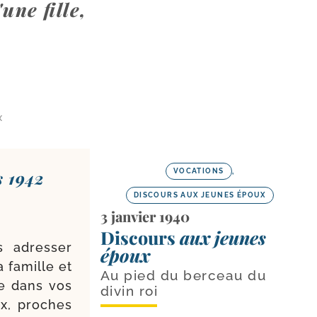
une fille,
X
s 1942
VOCATIONS
,
DISCOURS AUX JEUNES ÉPOUX
3 janvier 1940
Discours
aux jeunes
 adres­ser
époux
a famille et
Au pied du berceau du
ve dans vos
divin roi
ux, proches