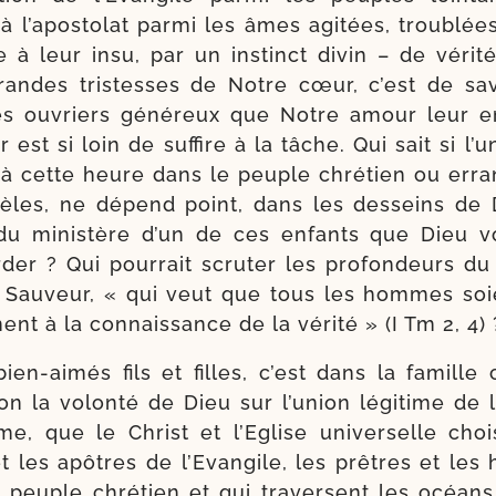
à l’a­pos­to­lat par­mi les âmes agi­tées, trou­blée
e à leur insu, par un ins­tinct divin – de véri­té
andes tris­tesses de Notre cœur, c’est de sa
s ouvriers géné­reux que Notre amour leur e
r est si loin de suf­fire à la tâche. Qui sait si l’u
u à cette heure dans le peuple chré­tien ou erra
i­dèles, ne dépend point, dans les des­seins de 
du minis­tère d’un de ces enfants que Dieu v
der ? Qui pour­rait scru­ter les pro­fon­deurs d
 Sauveur, « qui veut que tous les hommes soi
nent à la connais­sance de la véri­té » (I Tm 2, 4) 
ien-​aimés fils et filles, c’est dans la famille 
lon la volon­té de Dieu sur l’u­nion légi­time d
e, que le Christ et l’Eglise uni­ver­selle choi­
t les apôtres de l’Evangile, les prêtres et les 
e peuple chré­tien et qui tra­versent les océans