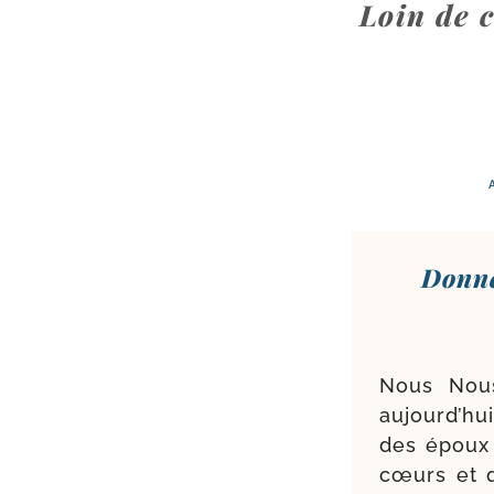
Loin de c
Donné
Nous Nous
aujourd’­hu
des époux 
cœurs et q