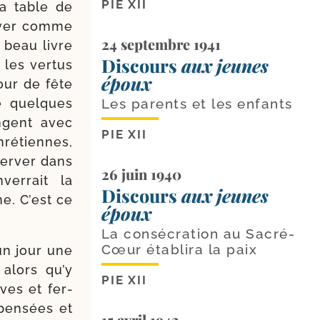
PIE XII
la table de
er­ver comme
24 septembre 1941
 beau livre
Discours
aux jeunes
les ver­tus
époux
jour de fête
ne quelques
Les parents et les enfants
angent avec
PIE XII
hré­tiennes,
er­ver dans
26 juin 1940
er­rait la
Discours
aux jeunes
une. C’est ce
époux
La consécration au Sacré-
Cœur établira la paix
 un jour une
 alors qu’y
PIE XII
aves et fer­
pen­sées et
15 avril 1942