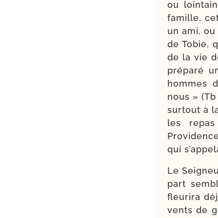
ou loin­ta
famille, ce
un ami, ou 
de Tobie, 
de la vie d
pré­pa­ré 
hommes de 
nous » (Tb 
sur­tout à 
les repas
Providence e
qui s’ap­pe­
Le Seigneur
part sem­b
fleu­ri­ra 
vents de g