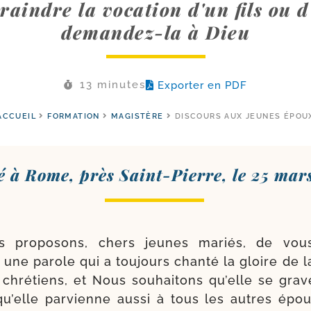
raindre la vocation d'un fils ou d'
demandez-la à Dieu
13 minutes
Exporter en PDF
ACCUEIL
FORMATION
MAGISTÈRE
DISCOURS AUX JEUNES ÉPOU
 à Rome, près Saint-​Pierre, le 25 mar
 pro­po­sons, chers jeunes mariés, de vous
i une parole qui a tou­jours chan­té la gloire de l
chré­tiens, et Nous sou­hai­tons qu’elle se gra
u’elle par­vienne aus­si à tous les autres épo