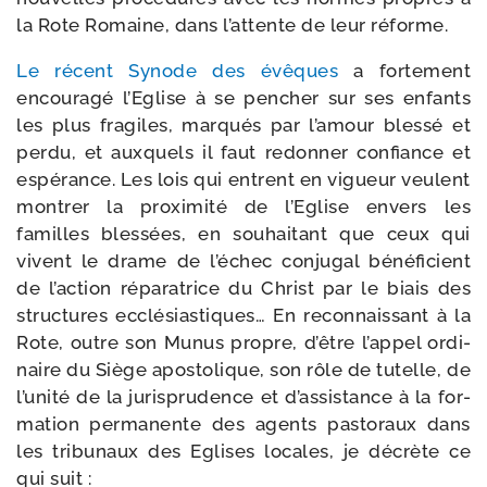
la Rote Romaine, dans l’attente de leur réforme.
Le récent Synode des évêques
a for­te­ment
encou­ra­gé l’Eglise à se pen­cher sur ses enfants
les plus fra­giles, mar­qués par l’amour bles­sé et
per­du, et aux­quels il faut redon­ner confiance et
espé­rance. Les lois qui entrent en vigueur veulent
mon­trer la proxi­mi­té de l’Eglise envers les
familles bles­sées, en sou­hai­tant que ceux qui
vivent le drame de l’échec conju­gal béné­fi­cient
de l’action répa­ra­trice du Christ par le biais des
struc­tures ecclé­sias­tiques… En recon­nais­sant à la
Rote, outre son Munus propre, d’être l’appel ordi­
naire du Siège apos­to­lique, son rôle de tutelle, de
l’unité de la juris­pru­dence et d’assistance à la for­
ma­tion per­ma­nente des agents pas­to­raux dans
les tri­bu­naux des Eglises locales, je décrète ce
qui suit :