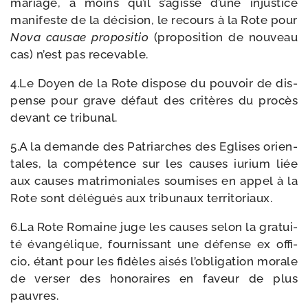
mariage, à moins qu’il s’agisse d’une injus­tice
mani­feste de la déci­sion, le recours à la Rote pour
Nova cau­sae pro­po­si­tio
(pro­po­si­tion de nou­veau
cas) n’est pas recevable.
4.Le Doyen de la Rote dis­pose du pou­voir de dis­
pense pour grave défaut des cri­tères du pro­cès
devant ce tribunal.
5.A la demande des Patriarches des Eglises orien­
tales, la com­pé­tence sur les causes iurium liée
aux causes matri­mo­niales sou­mises en appel à la
Rote sont délé­gués aux tri­bu­naux territoriaux.
6.La Rote Romaine juge les causes selon la gra­tui­
té évan­gé­lique, four­nis­sant une défense ex offi­
cio, étant pour les fidèles aisés l’obligation morale
de ver­ser des hono­raires en faveur de plus
pauvres.