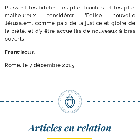
Puissent les fidèles, les plus tou­chés et les plus
mal­heu­reux, consi­dé­rer l’Eglise, nou­velle
Jérusalem, comme paix de la jus­tice et gloire de
la pié­té, et d’y être accueillis de nou­veaux à bras
ouverts.
Franciscus
,
Rome, le 7 décembre 2015
Articles en relation