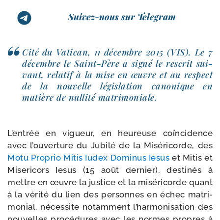
Suivez-nous sur Telegram
Cité du Vatican, 11 décembre 2015 (VIS). L
e 7
décembre le Saint-​Père a signé le res­crit sui­
vant, rela­tif à la mise en œuvre et au res­pect
de la nou­velle légis­la­tion cano­nique en
matière de nul­li­té matrimoniale.
L’entrée en vigueur, en heu­reuse coïn­ci­dence
avec l’ouverture du Jubilé de la Miséricorde, des
Motu Proprio Mitis Iudex Dominus Iesus
et Mitis et
Misericors Iesus (15 août der­nier), des­ti­nés à
mettre en œuvre la jus­tice et la misé­ri­corde quant
à la véri­té du lien des per­sonnes en échec matri­
mo­nial, néces­site notam­ment l’harmonisation des
nou­velles pro­cé­dures avec les normes propres à