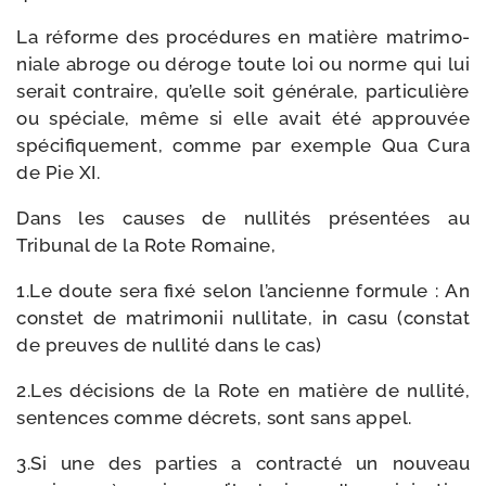
La réforme des pro­cé­dures en matière matri­mo­
niale abroge ou déroge toute loi ou norme qui lui
serait contraire, qu’elle soit géné­rale, par­ti­cu­lière
ou spé­ciale, même si elle avait été approu­vée
spé­ci­fi­que­ment, comme par exemple Qua Cura
de Pie XI.
Dans les causes de nul­li­tés pré­sen­tées au
Tribunal de la Rote Romaine,
1.Le doute sera fixé selon l’ancienne for­mule : An
constet de matri­mo­nii nul­li­tate, in casu (constat
de preuves de nul­li­té dans le cas)
2.Les déci­sions de la Rote en matière de nul­li­té,
sen­tences comme décrets, sont sans appel.
3.Si une des par­ties a contrac­té un nou­veau