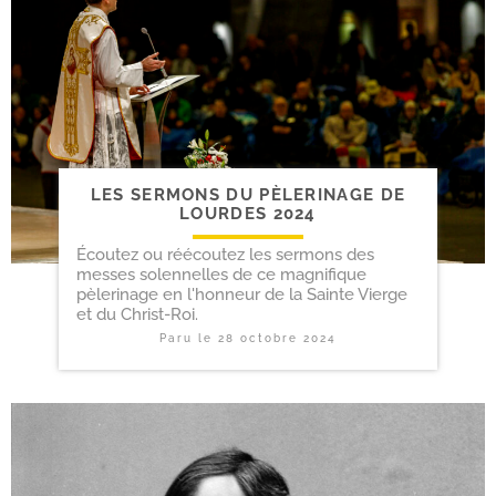
LES SERMONS DU PÈLERINAGE DE
LOURDES 2024
Écoutez ou réécoutez les sermons des
messes solennelles de ce magnifique
pèlerinage en l'honneur de la Sainte Vierge
et du Christ-Roi.
Paru le
28 octobre 2024