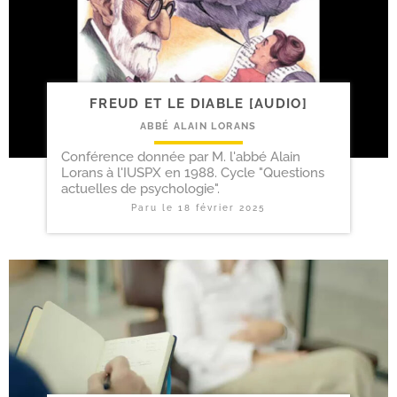
FREUD ET LE DIABLE [AUDIO]
ABBÉ ALAIN LORANS
Conférence donnée par M. l'abbé Alain
Lorans à l'IUSPX en 1988. Cycle "Questions
actuelles de psychologie".
Paru le
18 février 2025