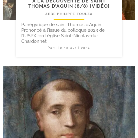
A LA DÉCOUVERTE DE SAINT
THOMAS D’AQUIN (8/​8) [VIDÉO]
ABBÉ PHILIPPE TOULZA
Panégyrique de saint Thomas d'Aquin.
Prononcé à l'issue du colloque 2023 de
l’IUSPX, en l'église Saint-Nicolas-du-
Chardonnet.
Paru le
10 avril 2024