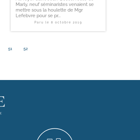
Marly, neuf séminaristes venaient se
mettre sous la houlette de Mgr
Lefebvre pour se pr...
Paru le
8 octobre 2019
51
52