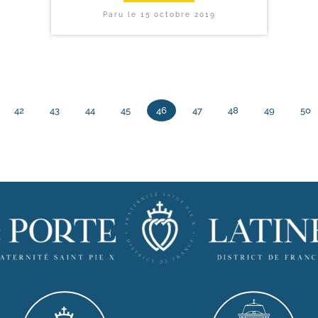
Paru le
15 octobre 2019
42
43
44
45
46
47
48
49
50