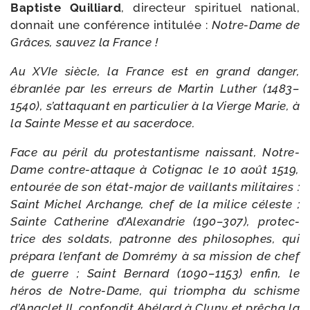
Baptiste Quilliard
, direc­teur spi­ri­tuel natio­nal,
don­nait une confé­rence inti­tu­lée :
Notre-​Dame de
Grâces, sau­vez la France !
Au XVIe siècle, la France est en grand dan­ger,
ébran­lée par les erreurs de Martin Luther (1483–
1540), s’attaquant en par­ti­cu­lier à la Vierge Marie, à
la Sainte Messe et au sacerdoce.
Face au péril du pro­tes­tan­tisme nais­sant, Notre-​
Dame contre-​attaque à Cotignac le 10 août 1519,
entou­rée de son état-​major de vaillants mili­taires :
Saint Michel Archange, chef de la milice céleste ;
Sainte Catherine d’Alexandrie (190–307), pro­tec­
trice des sol­dats, patronne des phi­lo­sophes, qui
pré­pa­ra l’enfant de Domrémy à sa mis­sion de chef
de guerre ; Saint Bernard (1090–1153) enfin, le
héros de Notre-​Dame, qui triom­pha du schisme
d’Anaclet II, confon­dit Abélard à Cluny et prê­cha la