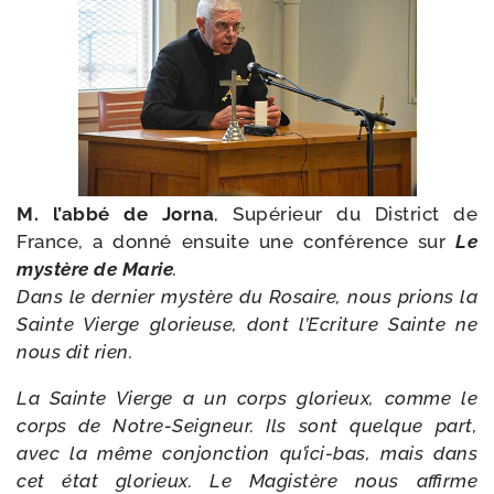
M. l’abbé de Jorna
, Supérieur du District de
France, a don­né ensuite une confé­rence sur
Le
mys­tère de Marie
.
Dans le der­nier mys­tère du Rosaire, nous prions la
Sainte Vierge glo­rieuse, dont l’Ecriture Sainte ne
nous dit rien.
La Sainte Vierge a un corps glo­rieux, comme le
corps de Notre-​Seigneur. Ils sont quelque part,
avec la même conjonc­tion qu’ici-bas, mais dans
cet état glo­rieux. Le Magistère nous affirme