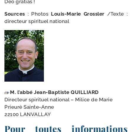
Deo gra­tias !
Sources
: Photos
Louis-​Marie Grossler
/​Texte :
direc­teur spi­ri­tuel national
M. l’ab­bé Jean-​Baptiste QUILLIARD
Directeur spi­ri­tuel natio­nal – Milice de Marie
Prieuré Sainte-Anne
22100 LANVALLAY
Pour toutes informations