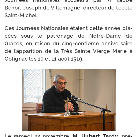
Benoît-​Joseph de Villemagne, direc­teur de l’école
Saint-Michel.
Ces Journées Nationales étaient cette année pla­
cées sous le patro­nage de Notre-​Dame de
Grâces, en rai­son du cinq-​centième anni­ver­saire
de l’apparition de la Très Sainte Vierge Marie à
Cotignac les 10 et 11 août 1519.
Le same­di 23 novembre,
M. Hubert Tardy
, pré­