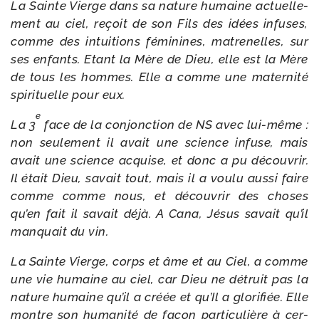
La Sainte Vierge dans sa nature humaine actuel­le­
ment au ciel, reçoit de son Fils des idées infuses,
comme des intui­tions fémi­nines, matre­nelles, sur
ses enfants. Etant la Mère de Dieu, elle est la Mère
de tous les hommes. Elle a comme une mater­ni­té
spi­ri­tuelle pour eux.
e
La 3
face de la conjonc­tion de NS avec lui-​même :
non seule­ment il avait une science infuse, mais
avait une science acquise, et donc a pu décou­vrir.
Il était Dieu, savait tout, mais il a vou­lu aus­si faire
comme comme nous, et décou­vrir des choses
qu’en fait il savait déjà. A Cana, Jésus savait qu’il
man­quait du vin.
La Sainte Vierge, corps et âme et au Ciel, a comme
une vie humaine au ciel, car Dieu ne détruit pas la
nature humaine qu’il a créée et qu’Il a glo­ri­fiée. Elle
montre son huma­ni­té de façon par­ti­cu­lière à cer­