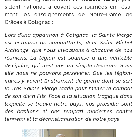
sident natio­nal, a ouvert ces jour­nées en résu­
mant les ensei­gne­ments de Notre-​Dame de
Grâces à Cotignac :
Lors d’une appa­ri­tion à Cotignac, la Sainte Vierge
est entou­rée de com­bat­tants, dont Saint Michel
Archange, que nous invo­quons à cha­cune de nos
réunions. La légion est sou­mise à une véri­table
dis­ci­pline, qui n’est pas un simple déco­rum. Sans
elle nous ne pou­vons per­sé­vé­rer. Que les légion­
naires y voient l’instrument de guerre dont se sert
la Très Sainte Vierge Marie pour mener le com­bat
de son divin Fils. Face à la situa­tion tra­gique dans
laquelle se trouve notre pays, nos præ­si­dia sont
des bas­tions et des rem­part modernes contre
l’ennemi et la déchris­tia­ni­sa­tion de notre pays.