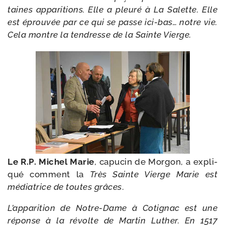
taines appa­ri­tions. Elle a pleu­ré à La Salette. Elle
est éprou­vée par ce qui se passe ici-​bas… notre vie.
Cela montre la ten­dresse de la Sainte Vierge.
Le R.P. Michel Marie
, capu­cin de Morgon, a expli­
qué com­ment la
Très Sainte Vierge Marie est
média­trice de toutes grâces
.
L’apparition de Notre-​Dame à Cotignac est une
réponse à la révolte de Martin Luther. En 1517