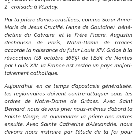
e
2
croi­sade à Vézelay.
Par la prière d’âmes cru­ci­fiées, comme Sœur Anne-​
Marie de Jésus Crucifié, (Anne de Goulaine), béné­
dic­tine du Calvaire, et le Frère Fiacre, Augustin
déchaus­sé de Paris, Notre-​Dame de Grâces
accorde la nais­sance du futur Louis XIV. Grâce à la
révo­ca­tion (18 octobre 1685) de l’Edit de Nantes
par Louis XIV, la France est res­tée un pays majo­ri­
tai­re­ment catholique.
Aujourd’hui, en ce temps d’apostasie géné­ra­li­sée,
les légion­naires doivent contre-​attaquer sous les
ordres de Notre-​Dame de Grâces. Avec Saint
Bernard, nous devons prier nous-​mêmes d’abord la
Sainte Vierge, et qué­man­der la prière des autres
ensuite. Avec Sainte Catherine d’Alexandrie, nous
devons nous ins­truire par l’étude de la foi pour