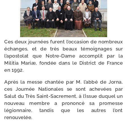
Ces deux jour­nées furent l’occasion de nom­breux
échanges, et de très beaux témoi­gnages sur
l’apostolat que Notre-​Dame accom­plit par la
Militia Mariæ, fon­dée dans le District de France
en 1992.
Après la messe chan­tée par M. l’abbé de Jorna,
ces Journée Nationales se sont ache­vées par
Salut du Très Saint-​Sacrement, à l’issue duquel un
nou­veau membre a pro­non­cé sa pro­messe
légion­naire, tan­dis que les autres l’ont
renouvelée.