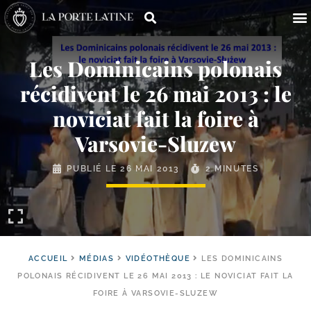
Les Dominicains polonais
récidivent le 26 mai 2013 : le
noviciat fait la foire à
Varsovie-Sluzew
PUBLIÉ LE
26 MAI 2013
2 MINUTES
ACCUEIL
MÉDIAS
VIDÉOTHÈQUE
LES DOMINICAINS
POLONAIS RÉCIDIVENT LE 26 MAI 2013 : LE NOVICIAT FAIT LA
FOIRE À VARSOVIE-SLUZEW