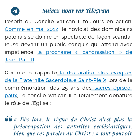
Suivez-nous sur Telegram
L’esprit du Concile Vatican II tou­jours en action.
Comme en mai 2012
, le novi­ciat des domi­ni­cains
polo­nais se donne en spec­tacle de façon scan­da­
leuse devant un public conquis qui attend avec
impa­tience
la pro­chaine « cano­ni­sa­tion » de
Jean-​Paul II
!
Comme le rap­pelle
la décla­ra­tion des évêques
de la Fraternité Sacerdotale Saint-​Pie X
lors de la
com­mé­mo­ra­tion des 25 ans des
sacres épis­co­
paux
, le concile Vatican II a tota­le­ment déna­tu­ré
le rôle de l’Eglise :
« Dès lors, le règne du Christ n’est plus la
pré­oc­cu­pa­tion des auto­ri­tés ecclé­sias­tiques,
bien que ces paroles du Christ : « tout pou­voir