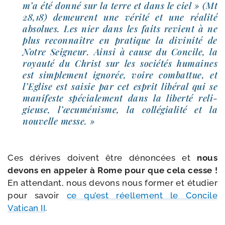
m’a été don­né sur la terre et dans le ciel » (Mt
28,18) demeurent une véri­té et une réa­li­té
abso­lues. Les nier dans les faits revient à ne
plus recon­naître en pra­tique la divi­ni­té de
Notre Seigneur. Ainsi à cause du Concile, la
royau­té du Christ sur les socié­tés humaines
est sim­ple­ment igno­rée, voire com­bat­tue, et
l’Eglise est sai­sie par cet esprit libé­ral qui se
mani­feste spé­cia­le­ment dans la liber­té reli­
gieuse, l’œcuménisme, la col­lé­gia­li­té et la
nou­velle messe. »
Ces dérives doivent être dénon­cées et
nous
devons en appe­ler à Rome pour que cela cesse !
En atten­dant, nous devons nous for­mer et étu­dier
pour savoir
ce qu’est réel­le­ment le Concile
Vatican II
.