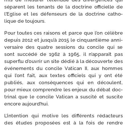
séparent les tenants de la doc­trine offi­cielle de
l’Eglise et les défen­seurs de la doc­trine catho­
lique de toujours.
Pour toutes ces rai­sons et parce que l’on célèbre
depuis 2012 et jusqu’à 2015 le cin­quan­tième anni­
ver­saire des quatre ses­sions du concile qui se
sont suc­cé­dé de 1962 à 1965, il n’apparaît pas
super­flu d’ouvrir un site dédié à la décou­verte des
évé­ne­ments du concile Vatican II, aux hommes
qui l’ont fait, aux textes offi­ciels qui y ont été
publiés, aux consé­quences qui en découlent,
pour mieux com­prendre les enjeux du débat doc­
tri­nal que le concile Vatican a sus­ci­té et sus­cite
encore aujourd’hui.
L’intention qui motive les dif­fé­rents rédac­teurs
des études pro­po­sées est à la fois de rendre