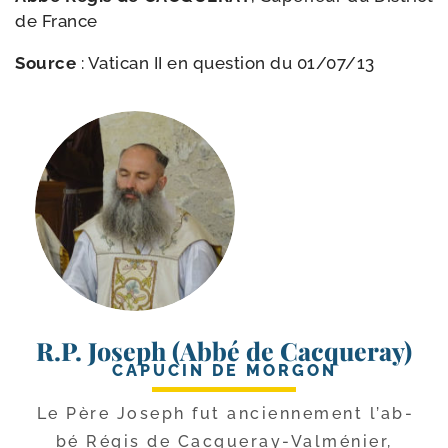
de France
Source
: Vatican II en ques­tion du 01/​07/​13
R.P. Joseph (Abbé de Cacqueray)
CAPUCIN DE MORGON
Le Père Joseph fut ancien­ne­ment l’ab­
bé Régis de Cacqueray-​Valménier,