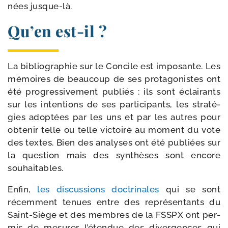
nées jusque-là.
Qu’en est-​il ?
La biblio­gra­phie sur le Concile est impo­sante. Les
mémoires de beau­coup de ses pro­ta­go­nistes ont
été pro­gres­si­ve­ment publiés : ils sont éclai­rants
sur les inten­tions de ses par­ti­ci­pants, les stra­té­
gies adop­tées par les uns et par les autres pour
obte­nir telle ou telle vic­toire au moment du vote
des textes. Bien des ana­lyses ont été publiées sur
la ques­tion mais des syn­thèses sont encore
souhaitables.
Enfin,
les dis­cus­sions doc­tri­nales
qui se sont
récem­ment tenues entre des repré­sen­tants du
Saint-​Siège et des membres de la FSSPX ont per­
mis de mesu­rer l’étendue des diver­gences qui