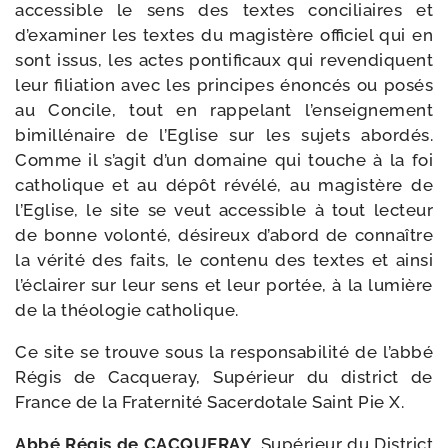
acces­sible le sens des textes conci­liaires et
d’examiner les textes du magis­tère offi­ciel qui en
sont issus, les actes pon­ti­fi­caux qui reven­diquent
leur filia­tion avec les prin­cipes énon­cés ou posés
au Concile, tout en rap­pe­lant l’enseignement
bimil­lé­naire de l’Eglise sur les sujets abor­dés.
Comme il s’agit d’un domaine qui touche à la foi
catho­lique et au dépôt révé­lé, au magis­tère de
l’Eglise, le site se veut acces­sible à tout lec­teur
de bonne volon­té, dési­reux d’abord de connaître
la véri­té des faits, le conte­nu des textes et ain­si
l’éclairer sur leur sens et leur por­tée, à la lumière
de la théo­lo­gie catholique.
Ce site se trouve sous la res­pon­sa­bi­li­té de l’abbé
Régis de Cacqueray, Supérieur du dis­trict de
France de la Fraternité Sacerdotale Saint Pie X.
Abbé Régis de CACQUERAY
, Supérieur du District