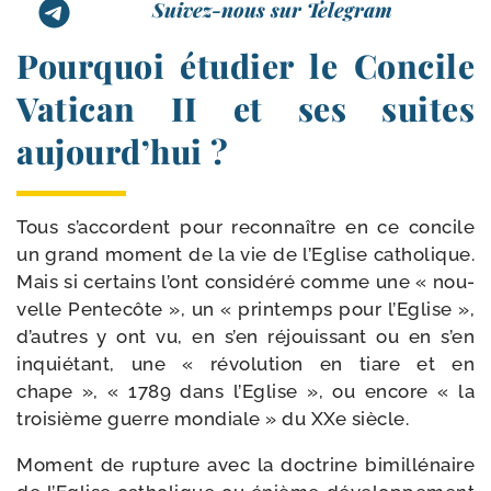
Suivez-nous sur Telegram
Pourquoi étudier le Concile
Vatican II et ses suites
aujourd’hui ?
Tous s’accordent pour recon­naître en ce concile
un grand moment de la vie de l’Eglise catho­lique.
Mais si cer­tains l’ont consi­dé­ré comme une « nou­
velle Pentecôte », un « prin­temps pour l’Eglise »,
d’autres y ont vu, en s’en réjouis­sant ou en s’en
inquié­tant, une « révo­lu­tion en tiare et en
chape », « 1789 dans l’Eglise », ou encore « la
troi­sième guerre mon­diale » du XXe siècle.
Moment de rup­ture avec la doc­trine bimil­lé­naire