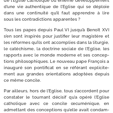
de l’Eglise catho­lique ou énième déve­lop­pe­ment
d’une vie authen­tique de l’Eglise qui se déploie
dans une conti­nui­té qu’il faut apprendre à lire
sous les contra­dic­tions apparentes ?
Tous les papes depuis Paul VI jusqu’à Benoît XVI
s’en sont ins­pi­rés pour jus­ti­fier leur magis­tère et
les réformes qu’ils ont accom­plies dans la litur­gie,
le caté­chisme, la doc­trine sociale de l’Eglise, les
rap­ports avec le monde moderne et ses concep­
tions phi­lo­so­phiques. Le nou­veau pape François a
inau­gu­ré son pon­ti­fi­cat en se réfé­rant expli­ci­te­
ment aux grandes orien­ta­tions adop­tées depuis
ce même concile.
Par ailleurs, hors de l’Eglise, tous s’accordent pour
consta­ter le tour­nant déci­sif qu’a opé­ré l’Eglise
catho­lique avec ce concile œcu­mé­nique, en
admet­tant des concep­tions qu’elle avait condam­