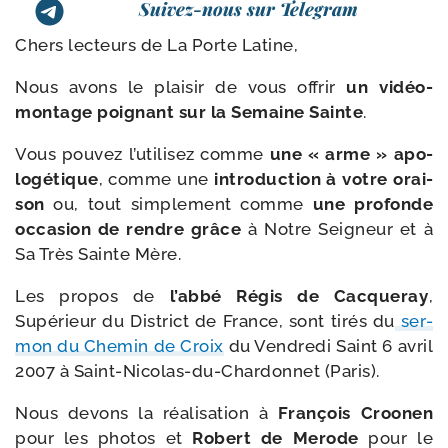
Suivez-nous sur Telegram
Chers lec­teurs de La Porte Latine,
Nous avons le plai­sir de vous offrir
un vidéo-​
montage poi­gnant sur la Semaine Sainte
.
Vous pou­vez l’u­ti­li­sez comme
une « arme » apo­
lo­gé­tique
, comme une
intro­duc­tion à votre orai­
son
ou, tout sim­ple­ment comme
une pro­fonde
occa­sion de rendre grâce
à Notre Seigneur et à
Sa Très Sainte Mère.
Les pro­pos de
l’ab­bé Régis de Cacqueray
,
Supérieur du District de France, sont tirés du
ser­
mon du Chemin de Croix
du Vendredi Saint 6 avril
2007 à Saint-​Nicolas-​du-​Chardonnet (Paris).
Nous devons la réa­li­sa­tion à
François Croonen
pour les pho­tos et
Robert de Merode
pour le