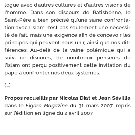
logue avec d’autres cultures et d’autres visions de
l’homme. Dans son dis­cours de Ratisbonne, le
Saint-​Père a bien pré­ci­sé qu’une saine confron­ta­
tion avec l’islam n’est pas seule­ment une néces­si­
té de fait, mais une exi­gence afin de conce­voir les
prin­cipes qui peuvent nous unir, ain­si que nos dif­
fé­rences. Au-​delà de la vaine polé­mique qui a
sui­vi ce dis­cours, de nom­breux pen­seurs de
l’islam ont per­çu posi­ti­ve­ment cette invi­ta­tion du
pape à confron­ter nos deux systèmes.
(…)
Propos recueillis par Nicolas Diat et Jean Sévillia
dans le
Figaro Magazine
du 31 mars 2007, repris
sur l’édition en ligne du 2 avril 2007