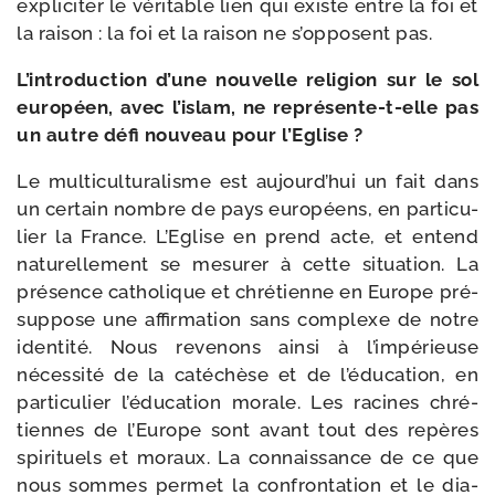
expli­ci­ter le véri­table lien qui existe entre la foi et
la rai­son : la foi et la rai­son ne s’opposent pas.
L’introduction d’une nou­velle reli­gion sur le sol
euro­péen, avec l’islam, ne représente-​t-​elle pas
un autre défi nou­veau pour l’Eglise ?
Le mul­ti­cul­tu­ra­lisme est aujourd’hui un fait dans
un cer­tain nombre de pays euro­péens, en par­ti­cu­
lier la France. L’Eglise en prend acte, et entend
natu­rel­le­ment se mesu­rer à cette situa­tion. La
pré­sence catho­lique et chré­tienne en Europe pré­
sup­pose une affir­ma­tion sans com­plexe de notre
iden­ti­té. Nous reve­nons ain­si à l’impérieuse
néces­si­té de la caté­chèse et de l’éducation, en
par­ti­cu­lier l’éducation morale. Les racines chré­
tiennes de l’Europe sont avant tout des repères
spi­ri­tuels et moraux. La connais­sance de ce que
nous sommes per­met la confron­ta­tion et le dia­