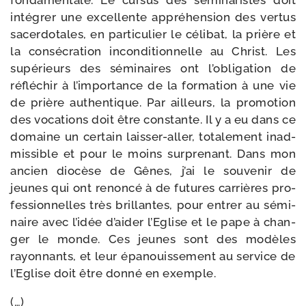
fon­da­men­tale. Le cur­sus des sémi­na­ristes doit
inté­grer une excel­lente appré­hen­sion des ver­tus
sacer­do­tales, en par­ti­cu­lier le céli­bat, la prière et
la consé­cra­tion incon­di­tion­nelle au Christ. Les
supé­rieurs des sémi­naires ont l’obligation de
réflé­chir à l’importance de la for­ma­tion à une vie
de prière authen­tique. Par ailleurs, la pro­mo­tion
des voca­tions doit être constante. Il y a eu dans ce
domaine un cer­tain laisser-​aller, tota­le­ment inad­
mis­sible et pour le moins sur­pre­nant. Dans mon
ancien dio­cèse de Gênes, j’ai le sou­ve­nir de
jeunes qui ont renon­cé à de futures car­rières pro­
fes­sion­nelles très brillantes, pour entrer au sémi­
naire avec l’idée d’aider l’Eglise et le pape à chan­
ger le monde. Ces jeunes sont des modèles
rayon­nants, et leur épa­nouis­se­ment au ser­vice de
l’Eglise doit être don­né en exemple.
(…)