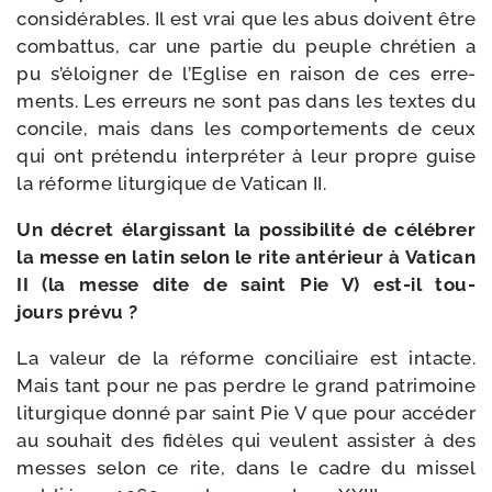
consi­dé­rables. Il est vrai que les abus doivent être
com­bat­tus, car une par­tie du peuple chré­tien a
pu s’éloigner de l’Eglise en rai­son de ces erre­
ments. Les erreurs ne sont pas dans les textes du
concile, mais dans les com­por­te­ments de ceux
qui ont pré­ten­du inter­pré­ter à leur propre guise
la réforme litur­gique de Vatican II.
Un décret élar­gis­sant la pos­si­bi­li­té de célé­brer
la messe en latin selon le rite anté­rieur à Vatican
II (la messe dite de saint Pie V) est-​il tou­
jours prévu ?
La valeur de la réforme conci­liaire est intacte.
Mais tant pour ne pas perdre le grand patri­moine
litur­gique don­né par saint Pie V que pour accé­der
au sou­hait des fidèles qui veulent assis­ter à des
messes selon ce rite, dans le cadre du mis­sel