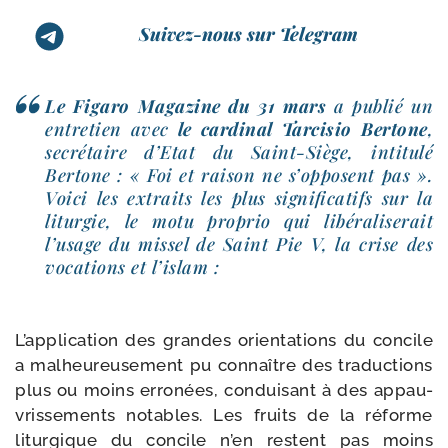
Suivez-nous sur Telegram
Le Figaro Magazine du 31 mars
a publié un
entre­tien avec
le car­di­nal Tarcisio Bertone
,
secré­taire d’Etat du Saint-​Siège, inti­tu­lé
Bertone : « Foi et rai­son ne s’opposent pas ».
Voici les extraits les plus signi­fi­ca­tifs sur la
litur­gie, le motu pro­prio qui libé­ra­li­se­rait
l’usage du mis­sel de Saint Pie V, la crise des
voca­tions et l’islam :
L’application des grandes orien­ta­tions du concile
a mal­heu­reu­se­ment pu connaître des tra­duc­tions
plus ou moins erro­nées, condui­sant à des appau­
vris­se­ments notables. Les fruits de la réforme
litur­gique du concile n’en res­tent pas moins