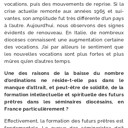
voca­tions, puis des mou­ve­ments de reprise. Si la
crise actuelle remonte aux années 1965 et sui­
vantes, son ampli­tude fut très dif­fé­rente d’un pays
à l’autre. Aujourd’hui, nous obser­vons des signes
évi­dents de renou­veau. En Italie, de nom­breux
dio­cèses connaissent une aug­men­ta­tion cer­taine
des voca­tions. J’ai par ailleurs le sen­ti­ment que
les nou­velles voca­tions sont plus fortes et plus
mûres qu’en d’autres temps.
Une des rai­sons de la baisse du nombre
d’ordinations ne réside-​t-​elle pas dans le
manque d’attrait, et peut-​être de soli­di­té, de la
for­ma­tion intel­lec­tuelle et spi­ri­tuelle des futurs
prêtres dans les sémi­naires dio­cé­sains, en
France particulièrement ?
Effectivement, la for­ma­tion des futurs prêtres est