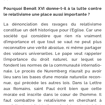
Pourquoi Benoît XVI donne-​t-​il à la lutte contre
le rela­ti­visme une place aus­si importante ?
La dénon­cia­tion des ravages du rela­ti­visme
consti­tue un défi his­to­rique pour l’Eglise. Car une
socié­té qui consi­dère que rien n’a vrai­ment
d’importance et que tout se vaut ne peut plus
recon­naître une véri­té abso­lue, ni même par­ta­ger
des valeurs uni­ver­selles. Le pape veut rap­pe­ler
l’importance du droit natu­rel, sur lequel se
fondent les normes de la com­mu­nau­té inter­na­tio­
nale. Le pro­cès de Nuremberg n’aurait pu avoir
lieu sans les bases d’une morale natu­relle recon­
nue, qui pré­cède les autres lois. Dans la Lettre
aux Romains, saint Paul écrit bien que cette
morale est ins­crite dans le cœur de l’homme. Il
faut com­battre le rela­ti­visme en cher­chant à