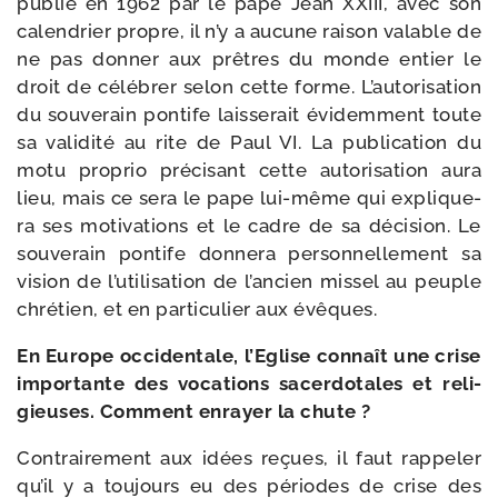
publié en 1962 par le pape Jean XXIII, avec son
calen­drier propre, il n’y a aucune rai­son valable de
ne pas don­ner aux prêtres du monde entier le
droit de célé­brer selon cette forme. L’autorisation
du sou­ve­rain pon­tife lais­se­rait évi­dem­ment toute
sa vali­di­té au rite de Paul VI. La publi­ca­tion du
motu pro­prio pré­ci­sant cette auto­ri­sa­tion aura
lieu, mais ce sera le pape lui-​même qui expli­que­
ra ses moti­va­tions et le cadre de sa déci­sion. Le
sou­ve­rain pon­tife don­ne­ra per­son­nel­le­ment sa
vision de l’utilisation de l’ancien mis­sel au peuple
chré­tien, et en par­ti­cu­lier aux évêques.
En Europe occi­den­tale, l’Eglise connaît une crise
impor­tante des voca­tions sacer­do­tales et reli­
gieuses. Comment enrayer la chute ?
Contrairement aux idées reçues, il faut rap­pe­ler
qu’il y a tou­jours eu des périodes de crise des