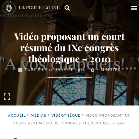
Vidéo proposant un court
résumé du IXe congrès
théologique – 2010
PUBLIÉ LE
10 JANVIER 2010
1 MINUTES
ACCUEIL
MÉDIAS
VIDÉOTHÈQUE
VIDÉO PROPOSANT UN
COURT RÉSUMÉ DU IXE CONGRÈS THÉOLOGIQUE – 2010