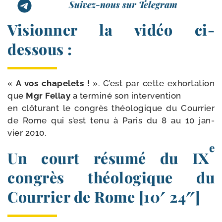
Suivez-nous sur Telegram
Visionner la vidéo ci-
dessous :
«
A vos cha­pe­lets !
». C’est par cette exhor­ta­tion
que
Mgr Fellay
a ter­mi­né son inter­ven­tion
en clô­tu­rant le congrès théo­lo­gique du Courrier
de Rome qui s’est tenu à Paris du 8 au 10 jan­
vier 2010.
e
Un court résumé du IX
congrès théologique du
Courrier de Rome [10′ 24″]