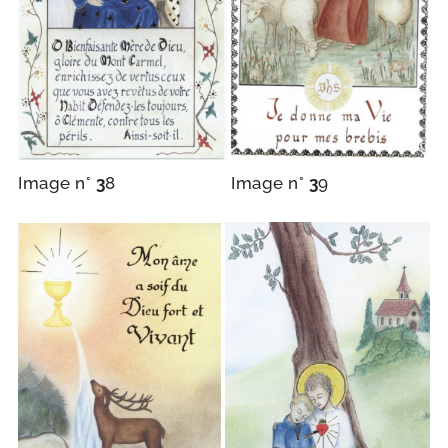
Image n°
3
8
Image n°
3
9