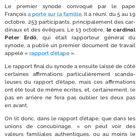
Le pre­mier synode convo­qué par le pape
François
a por­té sur la famille
. Il a réuni, du 5 au 19
octobre, 253 par­ti­ci­pants, prin­ci­pa­le­ment des car­
di­naux et des évêques. Le 13 octobre,
le car­di­nal
Peter Erdö
, qui était rap­por­teur géné­ral du
synode, a publié un pre­mier docu­ment de tra­vail
appe­lé «
rap­port d’é­tape
».
Le rap­port final du synode a ensuite lais­sé de côté
cer­taines affir­ma­tions par­ti­cu­liè­re­ment scan­da­
leuses du rap­port d’é­tape, mais ces affir­ma­tions
ont été tout de même écrites, et, cer­tai­ne­ment, le
pas en arrière ne fera pas oublier les deux pas
en avant.
On lit donc, dans le rap­port d’é­tape, que dans les
unions de concu­bi­nage, « on peut voir des
valeurs fami­liales authen­tiques, ou au moins le