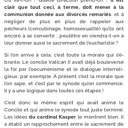
Où va-​t-​on ? Quelle direc­tion prend-​on ?
Il est
clair que tout ceci, à terme, doit mener à la
com­mu­nion don­née aux divor­cés rema­riés
, et à
négli­ger de plus en plus de rap­pe­ler aux
pécheurs (concu­bi­nage, homo­sexua­li­té) qu’ils ont
encore à se conver­tir ; peu­têtre en viendra-​t-​on à
leur don­ner aus­si le sacre­ment de l’eucharistie ?
Si l’on arrive à cela, c’est toute la morale qui s’é­
branle. Le concile Vatican II avait déjà bou­le­ver­sé
la foi par l’oe­cu­mé­nisme et le dia­logue inter­re­li­
gieux, par exemple. À pré­sent c’est la morale que
l’on sape, et c’est par le synode qu’on com­mence.
Il y a une logique dans toutes ces étapes !
C’est donc le même esprit qui avait ani­mé le
Concile et qui anime le synode tout juste ter­mi­né.
Les idées
du car­di­nal Kasper
le montrent bien. Il
a éta­bli un rap­pro­che­ment entre le sacre­ment de