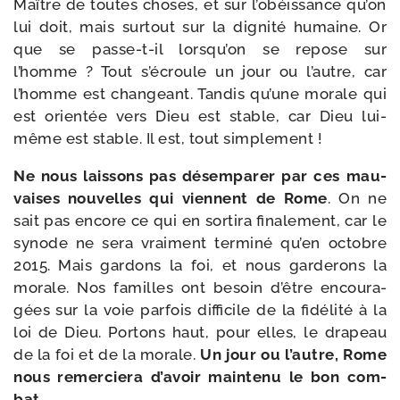
Maître de toutes choses, et sur l’o­béis­sance qu’on
lui doit, mais sur­tout sur la digni­té humaine. Or
que se passe-​t-​il lors­qu’on se repose sur
l’homme ? Tout s’é­croule un jour ou l’autre, car
l’homme est chan­geant. Tandis qu’une morale qui
est orien­tée vers Dieu est stable, car Dieu lui-​
même est stable. Il est, tout simplement !
Ne nous lais­sons pas désem­pa­rer par ces mau­
vaises nou­velles qui viennent de Rome
. On ne
sait pas encore ce qui en sor­ti­ra fina­le­ment, car le
synode ne sera vrai­ment ter­mi­né qu’en octobre
2015. Mais gar­dons la foi, et nous gar­de­rons la
morale. Nos familles ont besoin d’être encou­ra­
gées sur la voie par­fois dif­fi­cile de la fidé­li­té à la
loi de Dieu. Portons haut, pour elles, le dra­peau
de la foi et de la morale.
Un jour ou l’autre, Rome
nous remer­cie­ra d’a­voir main­te­nu le bon com­
bat
.