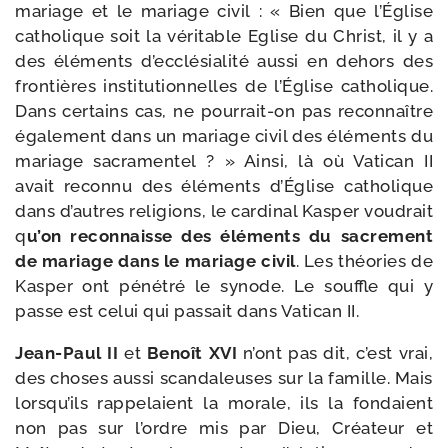
mariage et le mariage civil : « Bien que l’Église
catho­lique soit la véri­table Eglise du Christ, il y a
des élé­ments d’ec­clé­sia­li­té aus­si en dehors des
fron­tières ins­ti­tu­tion­nelles de l’Église catho­lique.
Dans cer­tains cas, ne pourrait-​on pas recon­naître
éga­le­ment dans un mariage civil des élé­ments du
mariage sacra­men­tel ? » Ainsi, là où Vatican II
avait recon­nu des élé­ments d’Église catho­lique
dans d’autres reli­gions, le car­di­nal Kasper vou­drait
q
u’on recon­naisse des élé­ments du sacre­ment
de mariage dans le mariage civil
. Les théo­ries de
Kasper ont péné­tré le synode. Le souffle qui y
passe est celui qui pas­sait dans Vatican II.
Jean-​Paul II
et
Benoît XVI
n’ont pas dit, c’est vrai,
des choses aus­si scan­da­leuses sur la famille. Mais
lors­qu’ils rap­pe­laient la morale, ils la fon­daient
non pas sur l’ordre mis par Dieu, Créateur et