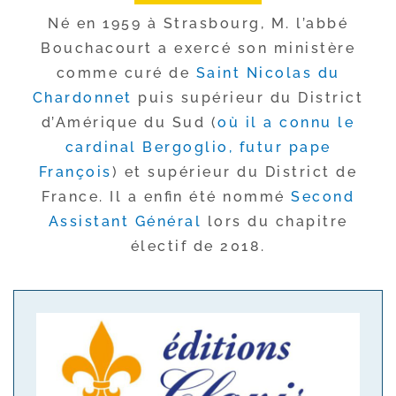
Né en 1959 à Strasbourg, M. l’ab­bé
Bouchacourt a exer­cé son minis­tère
comme curé de
Saint Nicolas du
Chardonnet
puis supé­rieur du District
d’Amérique du Sud (
où il a connu le
car­di­nal Bergoglio, futur pape
François
) et supé­rieur du District de
France. Il a enfin été nom­mé
Second
Assistant Général
lors du cha­pitre
élec­tif de 2018.