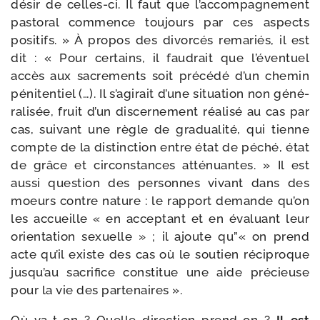
désir de celles-​ci. Il faut que l’ac­com­pa­gne­ment
pas­to­ral com­mence tou­jours par ces aspects
posi­tifs. » À pro­pos des divor­cés rema­riés, il est
dit : « Pour cer­tains, il fau­drait que l’é­ven­tuel
accès aux sacre­ments soit pré­cé­dé d’un che­min
péni­ten­tiel (…). Il s’a­gi­rait d’une situa­tion non géné­
ra­li­sée, fruit d’un dis­cer­ne­ment réa­li­sé au cas par
cas, sui­vant une règle de gra­dua­li­té, qui tienne
compte de la dis­tinc­tion entre état de péché, état
de grâce et cir­cons­tances atté­nuantes. » Il est
aus­si ques­tion des per­sonnes vivant dans des
moeurs contre nature : le rap­port demande qu’on
les accueille « en accep­tant et en éva­luant leur
orien­ta­tion sexuelle » ; il ajoute qu”« on prend
acte qu’il existe des cas où le sou­tien réci­proque
jus­qu’au sacri­fice consti­tue une aide pré­cieuse
pour la vie des partenaires ».