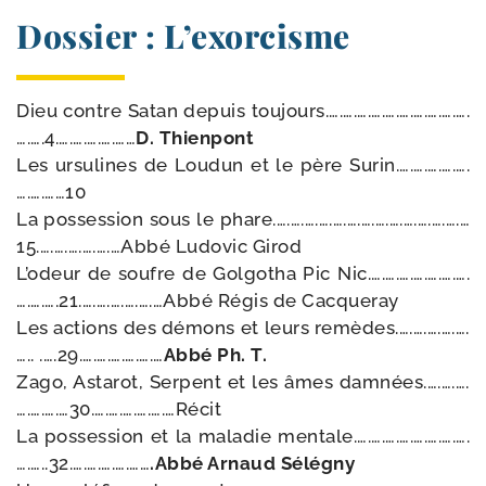
Dossier : L’exorcisme
Dieu contre Satan depuis toujours.….….….….….….….….….….
….….4.….….….….……
D. Thienpont
Les ursu­lines de Loudun et le père Surin.….….….….….
….….……10
La pos­ses­sion sous le phare.….….….….….….….….….….….….….…
15.….….….….….…Abbé Ludovic Girod
L’odeur de soufre de Golgotha Pic Nic.….….….….….….….
….….….21.….….….….….…Abbé Régis de Cacqueray
Les actions des démons et leurs remèdes.….….….….….
….. .….29.….….….….….…
Abbé Ph. T.
Zago, Astarot, Serpent et les âmes damnées.….….….
….….….…30.….….….….….…Récit
La pos­ses­sion et la mala­die mentale.….….….….….….….….
….…..32.….….….….……
.Abbé Arnaud Sélégny