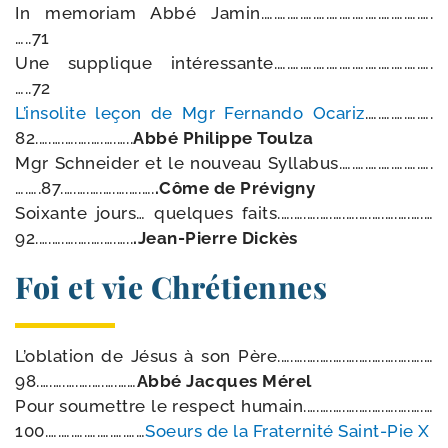
In memo­riam Abbé Jamin.….….….….….….….….….….….….….
…..71
Une sup­plique intéressante.….….….….….….….….….….….….
…..72
L’insolite leçon de Mgr Fernando Ocariz
.….….….….….
82.….….….….….….…..
Abbé Philippe Toulza
Mgr Schneider et le nou­veau Syllabus.….….….….….….….
….….87.….….….….….….….
.Côme de Prévigny
Soixante jours… quelques faits.….….….….….….….….….….….…
92.….….….….….….…..
.Jean-​Pierre Dickès
Foi et vie Chrétiennes
L’oblation de Jésus à son Père.….….….….….….….….….….….…
98.….….….….….….……
Abbé Jacques Mérel
Pour sou­mettre le res­pect humain.….….….….….….….….….…
100.….….….….….….……
Soeurs de la Fraternité Saint-​Pie X