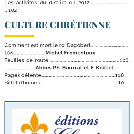
Les acti­vi­tés du dis­trict en 2012.….….….….….….….….….….
….102
CULTURE CHRÉTIENNE
Comment est mort le roi Dagobert.….….….….….….….….….…
104.….….….….….….….…
.Michel Fromentoux
Feuilles de route .….….….….….….….….….….….….….….….….……106.
….….….….….….….….
Abbés Ph. Bourrat et F. Knittel
Pages détente.….….….….….….….….….….….….….….….….….….…108
Billet d’humeur.….….….….….….….….….….….….….….….….….….…110