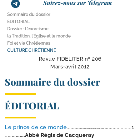
Suivez-nous sur Telegram
Sommaire du dossier
ÉDITORIAL
Dossier : L’exorcisme
la Tradition, l’Église et le monde
Foi et vie Chrétiennes
CULTURE CHRÉTIENNE
Revue FIDELITER nº 206
Mars-​avril 2012
Sommaire du dossier
ÉDITORIAL
Le prince de ce monde
.….….….….….….….….….….….….….….….…1.
….….….….….
Abbé Régis de Cacqueray