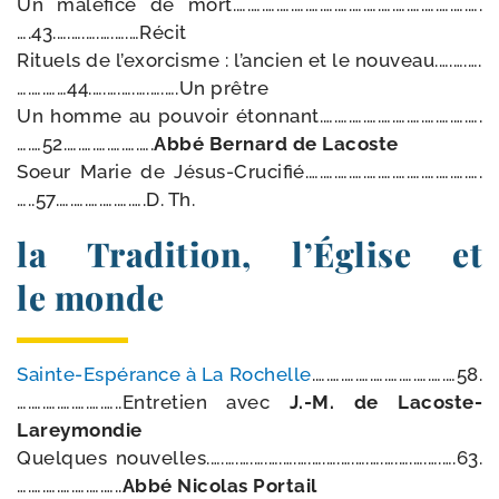
Un malé­fice de mort.….….….….….….….….….….….….….….….….….
….43.….….….….….…Récit
Rituels de l’exor­cisme : l’an­cien et le nouveau.….….….
….….……44.….….….….….….Un prêtre
Un homme au pou­voir étonnant.….….….….….….….….….….….
….…52.….….….….….….
Abbé Bernard de Lacoste
Soeur Marie de Jésus-Crucifié.….….….….….….….….….….….….
…..57.….….….….….….D. Th.
la Tradition, l’Église et
le monde
Sainte-​Espérance à La Rochelle
.….….….….….….….….….…58.
….….….….….….…..Entretien avec
J.-M. de Lacoste-
Lareymondie
Quelques nouvelles.….….….….….….….….….….….….….….….….….63.
….….….….….….…..
Abbé Nicolas Portail