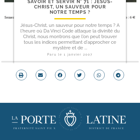
SAVOIR ET SERVIR N° 71 : JÉSUS-​
CHRIST, UN SAUVEUR POUR
NOTRE TEMPS ?
Jésus-Christ, un sauveur pour notre temps ? A
l'heure où Da Vinci Code attaque la divinité du
Christ, nous montrons que l'on peut trouver
tous les indices permettant d'approcher ce
mystère et de ...
Paru le
1 janvier 2007