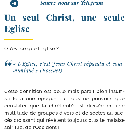
Suivez-nous sur Telegram
Un seul Christ, une seule
Eglise
Qu’est ce que l’Eglise ? :
« L’Eglise, c’est Jésus Christ répan­du et com­
mu­ni­qué » (Bossuet)
Cette défi­ni­tion est belle mais paraît bien insuf­fi­
sante à une époque où nous ne pou­vons que
consta­ter que la chré­tien­té est divi­sée en une
mul­ti­tude de groupes divers et de sectes au suc­
cès crois­sant qui révèlent tou­jours plus le malaise
spi­ri­tuel de l’Occident !