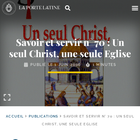
Savoir et servir n° 70 : Un
seul Christ, une seule Eglise
PUBLIÉ LE
1 JUIN 2006
1 MINUTES
ACCUEIL
PUBLICATIONS
SAVOIR ET SERVIR N° 70 : UN SEUL
CHRIST, UNE SEULE EGLISE