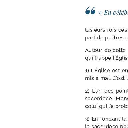
« En célé­b
lusieurs fois ce
part de prêtres 
Autour de cette 
qui frappe l’Églis
1) L’Église est e
mis à mal. C’est 
2) L’un des point
sacer­doce. Mon
celui qui l’a pro­
3) En fon­dant la
le sacer­doce pour