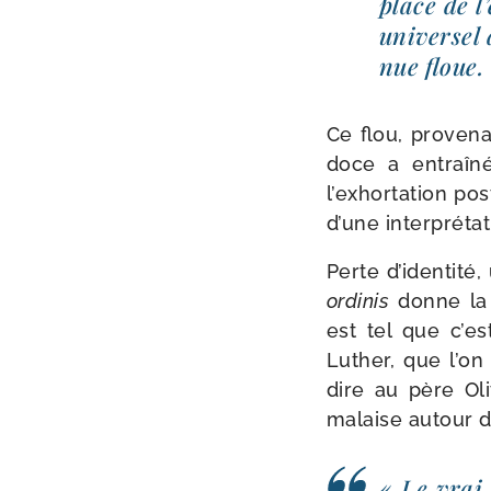
place de l’
uni­ver­se
nue floue.
Ce flou, pro­ve­n
doce a entraî­né
l’exhortation po
d’une inter­pré­ta
Perte d’identité,
ordi­nis
donne la d
est tel que c’e
Luther, que l’on
dire au père Oli
malaise autour d
« Le vrai p