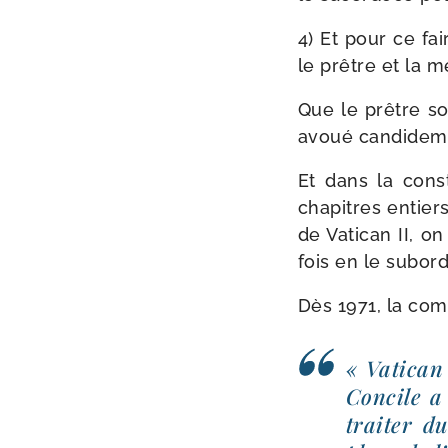
4) Et pour ce fai
le prêtre et la m
Que le prêtre so
avoué candidem
Et dans la consti
cha­pitres entier
de Vatican II, o
fois en le subor­
Dès 1971, la com­m
« Vatican 
Concile a
trai­ter d