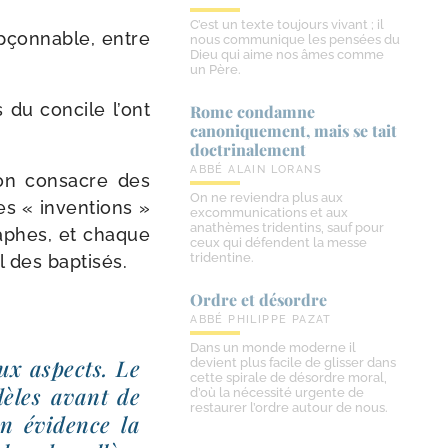
C’est un texte toujours vivant ; il
p­çon­nable, entre
nous communique les pensées du
Dieu qui aime nos âmes comme
un Père.
 du concile l’ont
Rome condamne
canoniquement, mais se tait
doctrinalement
ABBÉ ALAIN LORANS
’on consacre des
On ne reviendra plus aux
es « inven­tions »
excommunications et aux
anathèmes tridentins, sauf pour
raphes, et chaque
ceux qui défendent la messe
tridentine.
el des baptisés.
Ordre et désordre
ABBÉ PHILIPPE PAZAT
Dans un monde moderne il
eux aspects. Le
devient plus facile de glisser dans
cette spirale de désordre moral,
dèles avant de
d’où la nécessité urgente de
restaurer l’ordre autour de nous.
en évi­dence la