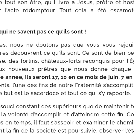
 de tout son être, qu’il livre à Jésus, prêtre et hos
 l’acte rédemp­teur. Tout cela a été esca­mo­
ui ne savent pas ce qu’ils sont !
les, nous ne dou­tons pas que vous vous réjoui
res découvrent ce qu’ils sont. Ce sont de bien bell
se, des for­tins, châteaux-​forts recon­quis pour l’É
 aux nou­veaux prêtres que nous donne chaque 
e année, ils seront 17, 10 en ce mois de juin, 7 
ents, l’une des fins de notre Fraternité s’accompli
le but est le sacer­doce et tout ce qui s’y rapporte.
 sou­ci constant des supé­rieurs que de main­te­nir t
a volon­té d’accomplir et d’atteindre cette fin.
s en temps, il faut s’asseoir et exa­mi­ner le che­min
nt la fin de la socié­té est pour­sui­vie, obser­ver l