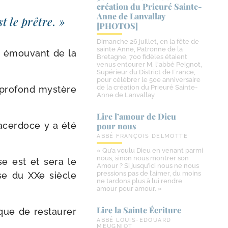
création du Prieuré Sainte-​
Anne de Lanvallay
t le prêtre. »
[PHOTOS]
Dimanche 26 juillet, en la fête de
sainte Anne, Patronne de la
e émou­vant de la
Bretagne, 700 fidèles étaient
venus entourer M. l'abbé Peignot,
Supérieur du District de France,
pour célébrer le 50e anniversaire
de la création du Prieuré Sainte-
pro­fond mys­tère
Anne de Lanvallay
Lire l’amour de Dieu
sacer­doce y a été
pour nous
ABBÉ FRANÇOIS DELMOTTE
« Qu’a voulu Dieu en venant parmi
nous, sinon nous montrer son
ise est et sera le
Amour ? Si jusqu’ici nous ne nous
pressions pas de l’aimer, du moins
se du XXe siècle
ne tardons plus à lui rendre
amour pour amour. »
Lire la Sainte Écriture
que de res­tau­rer
ABBÉ LOUIS-EDOUARD
MEUGNIOT