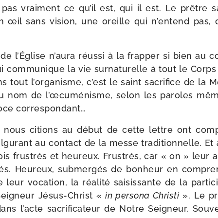
 pas vrai­ment ce qu’il est, qui il est. Le prêtre
t un œil sans vision, une oreille qui n’entend pas,
e l’Église n’aura réus­si à la frap­per si bien au
ui com­mu­nique la vie sur­na­tu­relle à tout le Corp
ans tout l’organisme, c’est le saint sacri­fice de la
ée au nom de l’œcuménisme, selon les paroles mêm
­doce correspondant…
 nous citions au début de cette lettre ont com
­gu­rant au contact de la messe tra­di­tion­nelle. Et
 fois frus­trés et heu­reux. Frustrés, car « on » leur 
vés. Heureux, sub­mer­gés de bon­heur en com­pre­
e leur voca­tion, la réa­li­té sai­sis­sante de la par­ti­
eigneur Jésus-​Christ «
in per­so­na Christi
». Le prê
s l’acte sacri­fi­ca­teur de Notre Seigneur, Souve