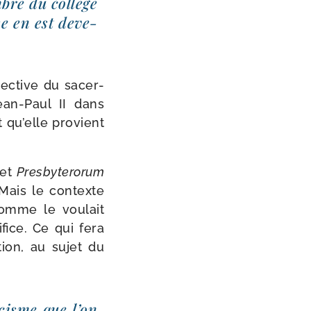
mbre du col­lège
se en est deve­
pec­tive du sacer­
ean-​Paul II dans
t qu’elle pro­vient
ret
Presbyterorum
 Mais le contexte
omme le vou­lait
fice. Ce qui fera
tion, au sujet du
i­cisme que l’on