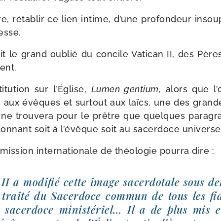
re, réta­blir ce lien intime, d’une pro­fon­deur insou
esse.
it le grand oublié du concile Vatican II, des Pères
ent.
­tu­tion sur l’Église,
Lumen gen­tium
, alors que l
s aux évêques et sur­tout aux laïcs, une des grand
n ne trou­ve­ra pour le prêtre que quelques para­g
don­nant soit à l’évêque soit au sacer­doce uni­ver­s
is­sion inter­na­tio­nale de théo­lo­gie pour­ra dire :
II a modi­fié cette image sacer­do­tale sous d
 trai­té du Sacerdoce com­mun de tous les fi
u sacer­doce minis­té­riel… Il a de plus mis 