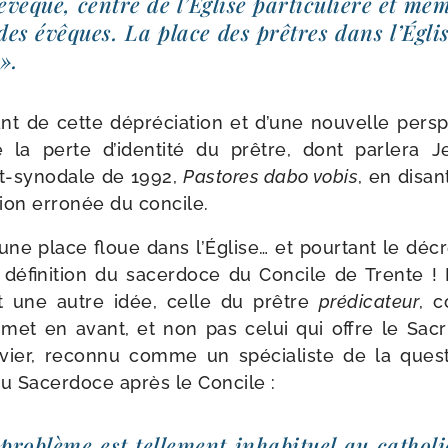
évêque, centre de l’Église par­ti­cu­lière et me
l des évêques. La place des prêtres dans l’Égli
 ».
ant de cette dépré­cia­tion et d’une nou­velle pers­
 la perte d’identité du prêtre, dont par­le­ra J
st-​synodale de 1992,
Pastores dabo vobis
, en disan
­tion erro­née du concile.
 une place floue dans l’Église… et pour­tant le déc
éfi­ni­tion du sacer­doce du Concile de Trente !
st une autre idée, celle du prêtre
pré­di­ca­teur
, c
 met en avant, et non pas celui qui offre le Sacri
vier, recon­nu comme un spé­cia­liste de la ques­
u Sacerdoce après le Concile :
ro­blème est tel­le­ment inha­bi­tuel au catho­l