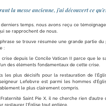
rant la messe ancienne, j’ai décou­vert ce qu’es
s der­niers temps, nous avons reçu ce témoi­gnag
qui se rap­prochent de nous.
phrase se trouve résu­mée une grande par­tie du 
e :
n crise depuis le Concile Vatican II parce que le 
l’un des élé­ments fon­da­men­taux de cette crise.
s les plus déci­sifs pour la res­tau­ra­tion de l’Égl
seigneur Lefebvre est par­mi les hommes d’Égli
ba­ble­ment le plus clai­re­ment compris.
 Fraternité Saint Pie X, il ne cherche rien d’autre 
 res­tau­rer l’Église tout entière.