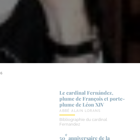
06
Le cardinal Fernández,
plume de François et porte-​
plume de Léon XIV
ABBÉ ALAIN LORANS
Bibliographie du cardinal
Fernandez
e
50
anniversaire de la