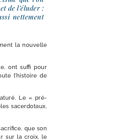
et de l’éluder :
s­si net­te­ment
­ment la nou­velle
e, ont suf­fi pour
ute l’histoire de
a­tu­ré. Le « pré­
les sacer­do­taux,
sacri­fice, que son
r sur la croix, le