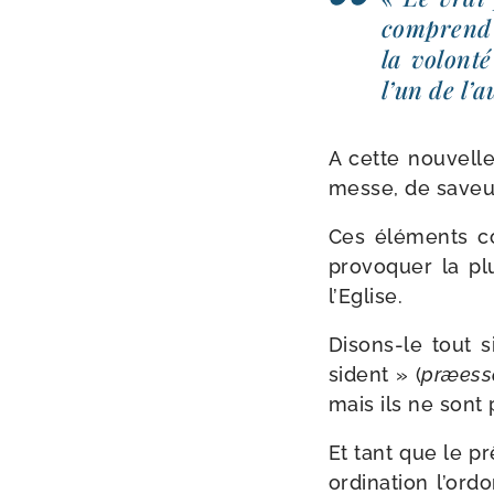
com­prend a
la volon­t
l’un de l’a
A cette nou­velle
messe, de saveur
Ces élé­ments con
pro­vo­quer la p
l’Eglise.
Disons-​le tout s
sident » (
præess
mais ils ne sont 
Et tant que le prê
ordi­na­tion l’or