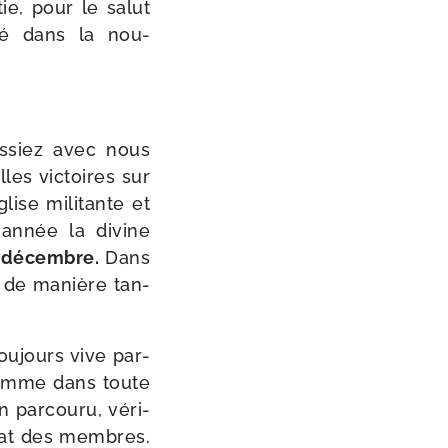
­tie, pour le salut
té dans la nou­
s­siez avec nous
es vic­toires sur
glise mili­tante et
année la divine
en décembre.
Dans
t de manière tan­
ou­jours vive par­
 Comme dans toute
 par­cou­ru, véri­
’état des membres.