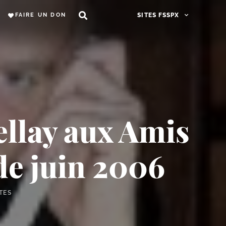
FAIRE UN DON
SITES FSSPX
ellay aux Amis
de juin 2006
TES