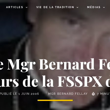
ARTICLES
VIE DE LA TRADITION
MÉDIAS
de Mgr Bernard F
eurs de la FSSPX 
PUBLIÉ LE
1 JUIN 2006
MGR BERNARD FELLAY
7 MINU