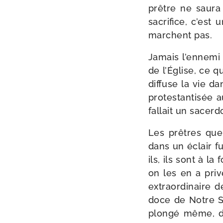
prêtre ne sau­ra
sacri­fice, c’es
marchent pas.
Jamais l’ennemi d
de l’Église, ce q
dif­fuse la vie d
pro­tes­tan­ti­s
fal­lait un sacer
Les prêtres que
dans un éclair ful
ils, ils sont à la
on les en a pri­
extra­or­di­naire d
doce de Notre S
plon­gé même, dan