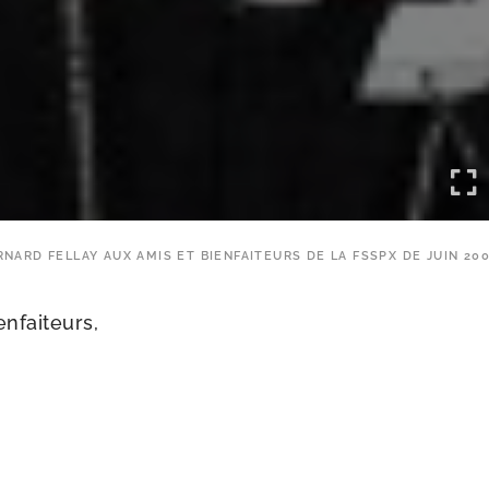
RNARD FELLAY AUX AMIS ET BIENFAITEURS DE LA FSSPX DE JUIN 20
enfaiteurs,