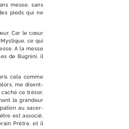
 sans messe, sans
 des pieds qui ne
 cœur. Car le cœur
s Mystique, ce qui
 Messe. A la messe
es de Bugnini, il
­pris cela comme
 alors, me disent-​
a caché ce tré­sor,
nant la gran­deur
ci­pa­tion au sacer­
tre est asso­cié,
rain Prêtre, et il