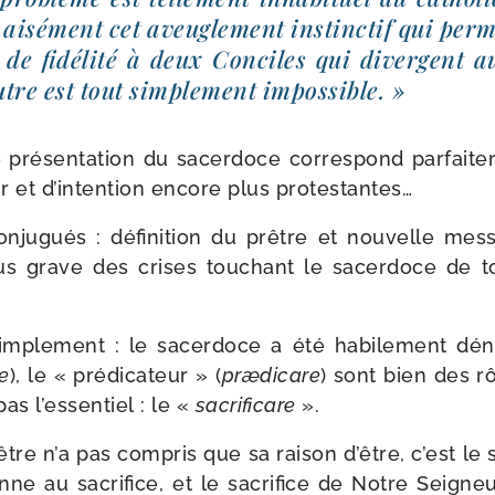
isé­ment cet aveu­gle­ment ins­tinc­tif qui per­m
é de fidé­li­té à deux Conciles qui divergent au
utre est tout sim­ple­ment impossible. »
 pré­sen­ta­tion du sacer­doce cor­res­pond par­fai­te
 et d’intention encore plus protestantes…
ju­gués : défi­ni­tion du prêtre et nou­velle mess
lus grave des crises tou­chant le sacer­doce de to
im­ple­ment : le sacer­doce a été habi­le­ment dén
e
), le « pré­di­ca­teur » (
præ­di­care
) sont bien des rô
pas l’essentiel : le «
sacri­fi­care
».
tre n’a pas com­pris que sa rai­son d’être, c’est le 
donne au sacri­fice, et le sacri­fice de Notre Seigneu