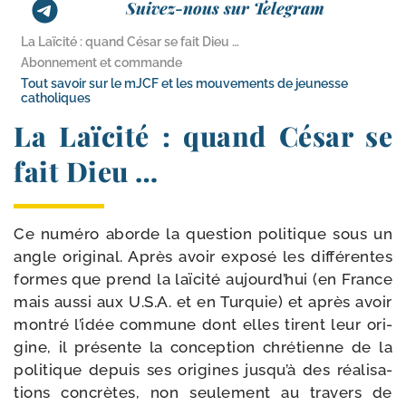
Suivez-nous sur Telegram
La Laïcité : quand César se fait Dieu …
Abonnement et commande
Tout savoir sur le mJCF et les mouvements de jeunesse
catholiques
La Laïcité : quand César se
fait Dieu …
Ce numé­ro aborde la ques­tion poli­tique sous un
angle ori­gi­nal. Après avoir expo­sé les dif­fé­rentes
formes que prend la laï­ci­té aujourd’­hui (en France
mais aus­si aux U.S.A. et en Turquie) et après avoir
mon­tré l’i­dée com­mune dont elles tirent leur ori­
gine, il pré­sente la concep­tion chré­tienne de la
poli­tique depuis ses ori­gines jus­qu’à des réa­li­sa­
tions concrètes, non seule­ment au tra­vers de