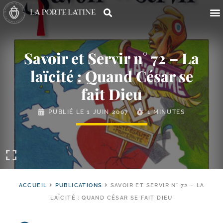
Savoir et Servir n° 72 – La
laïcité : Quand César se
fait Dieu
PUBLIÉ LE
1 JUIN 2007
1 MINUTES
ACCUEIL
PUBLICATIONS
SAVOIR ET SERVIR N° 72 – LA
LAÏCITÉ : QUAND CÉSAR SE FAIT DIEU