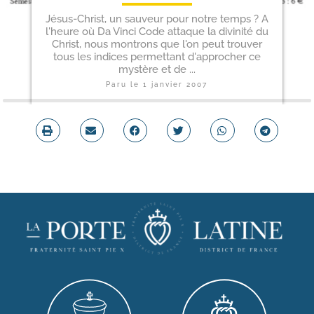
Jésus-Christ, un sauveur pour notre temps ? A
l'heure où Da Vinci Code attaque la divinité du
Christ, nous montrons que l'on peut trouver
tous les indices permettant d'approcher ce
mystère et de ...
Paru le
1 janvier 2007