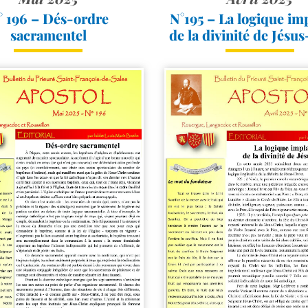
° 196 – Dés-​ordre
N°195 – La logique im
sacramentel
de la divinité de Jésu