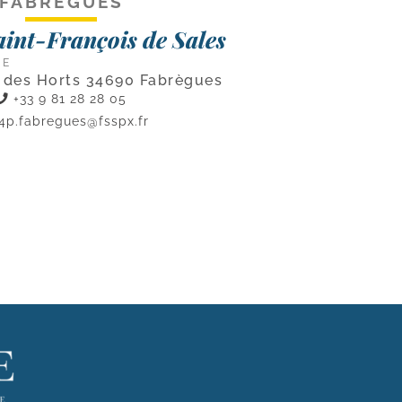
FABRÈGUES
aint-François de Sales
CE
e des Horts 34690 Fabrègues
+33 9 81 28 28 05
4p.fabregues@fsspx.fr