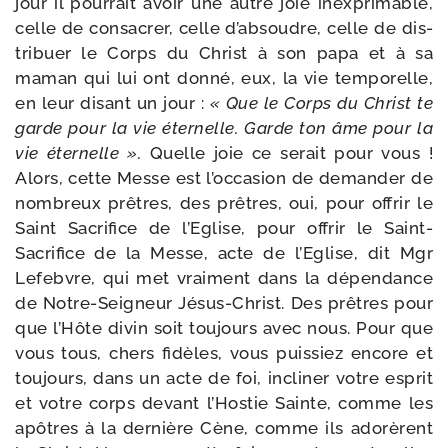
jour il pour­rait avoir une autre joie inex­pri­mable,
celle de consa­crer, celle d’ab­soudre, celle de dis­
tri­buer le Corps du Christ à son papa et à sa
maman qui lui ont don­né, eux, la vie tem­po­relle,
en leur disant un jour :
« Que le Corps du Christ te
garde pour la vie éter­nelle. Garde ton âme pour la
vie éter­nelle ».
Quelle joie ce serait pour vous !
Alors, cette Messe est l’oc­ca­sion de deman­der de
nom­breux prêtres, des prêtres, oui, pour offrir le
Saint Sacrifice de l’Eglise, pour offrir le Saint-​
Sacrifice de la Messe, acte de l’Eglise, dit Mgr
Lefebvre, qui met vrai­ment dans la dépen­dance
de Notre-​Seigneur Jésus-​Christ. Des prêtres pour
que l’Hôte divin soit tou­jours avec nous. Pour que
vous tous, chers fidèles, vous puis­siez encore et
tou­jours, dans un acte de foi, incli­ner votre esprit
et votre corps devant l’Hostie Sainte, comme les
apôtres à la der­nière Cène, comme ils ado­rèrent