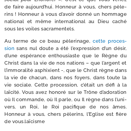
de faire aujourd’­hui. Honneur à vous, chers pèle­
rins ! Honneur à vous d’a­voir don­né un hom­mage
natio­nal et même inter­na­tio­nal au Dieu caché
sous les voiles sacramentels.
Au terme de ce beau pèle­ri­nage,
cette pro­ces­
sion
sans nul doute a été l’ex­pres­sion d’un désir,
d’une espé­rance enthou­siaste que le Règne du
Christ dans la vie de nos nations – que l’argent et
l’im­mo­ra­li­té asphixient -, que le Christ règne dans
la vie de cha­cun, dans nos foyers, dans toute la
vie sociale. Cette pro­ces­sion, c’é­tait un défi à la
laï­ci­té. Vous avez hono­ré sur le Trône d’a­do­ra­tion
où Il com­mande, où Il parle, ou Il règne dans l’u­ni­
vers, un Roi, le Roi paci­fique de nos âmes.
Honneur à vous, chers pèle­rins, l’Eglise est fière
de vous.laïcisme