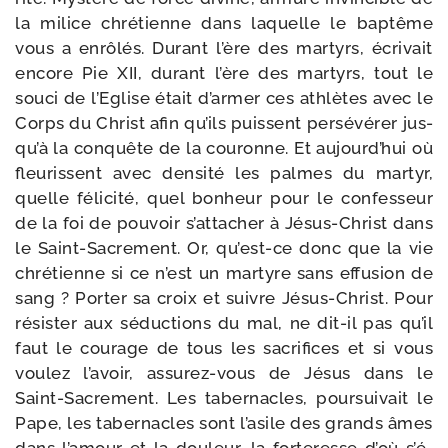
la milice chré­tienne dans laquelle le bap­tême
vous a enrô­lés. Durant l’ère des mar­tyrs, écri­vait
encore Pie XII, durant l’ère des mar­tyrs, tout le
sou­ci de l’Eglise était d’ar­mer ces ath­lètes avec le
Corps du Christ afin qu’ils puissent per­sé­vé­rer jus­
qu’à la conquête de la cou­ronne. Et aujourd’­hui où
fleu­rissent avec den­si­té les palmes du mar­tyr,
quelle féli­ci­té, quel bon­heur pour le confes­seur
de la foi de pou­voir s’at­ta­cher à Jésus-​Christ dans
le Saint-​Sacrement. Or, qu’est-​ce donc que la vie
chré­tienne si ce n’est un mar­tyre sans effu­sion de
sang ? Porter sa croix et suivre Jésus-​Christ. Pour
résis­ter aux séduc­tions du mal, ne dit-​il pas qu’il
faut le cou­rage de tous les sacri­fices et si vous
vou­lez l’a­voir, assurez-​vous de Jésus dans le
Saint-​Sacrement. Les taber­nacles, pour­sui­vait le
Pape, les taber­nacles sont l’a­sile des grands âmes