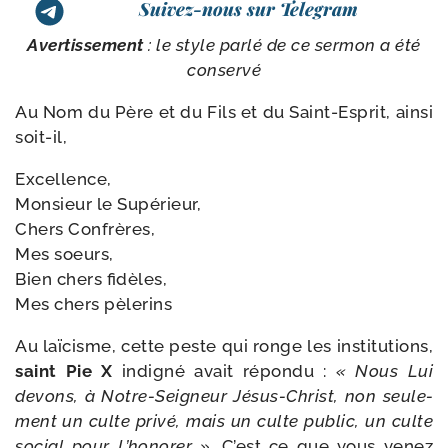
Suivez-nous sur Telegram
Avertissement
: le style par­lé de ce ser­mon a été
conservé
Au Nom du Père et du Fils et du Saint-​Esprit, ain­si
soit-il,
Excellence,
Monsieur le Supérieur,
Chers Confrères,
Mes soeurs,
Bien chers fidèles,
Mes chers pèlerins
Au laï­cisme, cette peste qui ronge les ins­ti­tu­tions,
saint Pie X
indi­gné avait répon­du :
« Nous Lui
devons, à Notre-​Seigneur Jésus-​Christ, non seule­
ment un culte pri­vé, mais un culte public, un culte
social pour L’honorer ».
C’est ce que vous venez