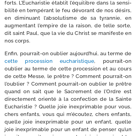
forts. L’Eucharistie éta­blit l’é­qui­libre dans la sen­si­
bi­li­té en tem­pé­rant le feu dévo­rant de nos dési­rs,
en dimi­nuant l’ab­so­lu­tisme de sa tyran­nie, en
aug­men­tant l’empire de la rai­son, de telle sorte,
dit saint Paul, que la vie du Christ se mani­feste en
nos corps.
Enfin, pourrait-​on oublier aujourd’­hui, au terme de
cette pro­ces­sion eucha­ris­tique
, pourrait-​on
oublier au terme de cette pro­ces­sion et au cours
de cette Messe, le prêtre ? Comment pourrait-​on
l’ou­blier ? Comment pourrait-​on oublier le prêtre
quand on sait que le Sacrement de l’Ordre est
direc­te­ment orien­té à la confec­tion de la Sainte
Eucharistie ? Quelle joie inex­pri­mable pour vous,
chers enfants, vous qui m’é­cou­tez, chers enfants,
quelle joie inex­pri­mable pour un enfant, quelle
joie inex­pri­mable pour un enfant de pen­ser qu’un