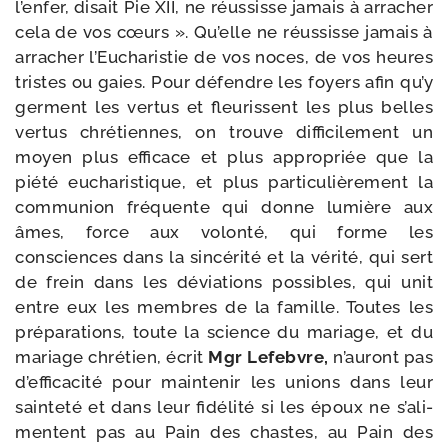
l’en­fer, disait Pie XII, ne réus­sisse jamais à arra­cher
cela de vos cœurs ». Qu’elle ne réus­sisse jamais à
arra­cher l’Eucharistie de vos noces, de vos heures
tristes ou gaies. Pour défendre les foyers afin qu’y
germent les ver­tus et fleu­rissent les plus belles
ver­tus chré­tiennes, on trouve dif­fi­ci­le­ment un
moyen plus effi­cace et plus appro­priée que la
pié­té eucha­ris­tique, et plus par­ti­cu­liè­re­ment la
com­mu­nion fré­quente qui donne lumière aux
âmes, force aux volon­té, qui forme les
consciences dans la sin­cé­ri­té et la véri­té, qui sert
de frein dans les dévia­tions pos­sibles, qui unit
entre eux les membres de la famille. Toutes les
pré­pa­ra­tions, toute la science du mariage, et du
mariage chré­tien, écrit
Mgr Lefebvre,
n’au­ront pas
d’ef­fi­ca­ci­té pour main­te­nir les unions dans leur
sain­te­té et dans leur fidé­li­té si les époux ne s’a­li­
mentent pas au Pain des chastes, au Pain des