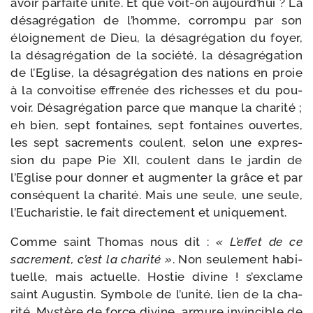
avoir par­faite uni­té. Et que voit-​on aujourd’­hui ? La
désa­gré­ga­tion de l’homme, cor­rom­pu par son
éloi­gne­ment de Dieu, la désa­gré­ga­tion du foyer,
la désa­gré­ga­tion de la socié­té, la désa­gré­ga­tion
de l’Eglise, la désa­gré­ga­tion des nations en proie
à la convoi­tise effre­née des richesses et du pou­
voir. Désagrégation parce que manque la cha­ri­té ;
eh bien, sept fon­taines, sept fon­taines ouvertes,
les sept sacre­ments coulent, selon une expres­
sion du pape Pie XII, coulent dans le jar­din de
l’Eglise pour don­ner et aug­men­ter la grâce et par
consé­quent la cha­ri­té. Mais une seule, une seule,
l’Eucharistie, le fait direc­te­ment et uniquement.
Comme saint Thomas nous dit :
« L’effet de ce
sacre­ment, c’est la cha­ri­té »
. Non seule­ment habi­
tuelle, mais actuelle. Hostie divine ! s’ex­clame
saint Augustin. Symbole de l’u­ni­té, lien de la cha­
ri­té. Mystère de force divine, armure invin­cible de