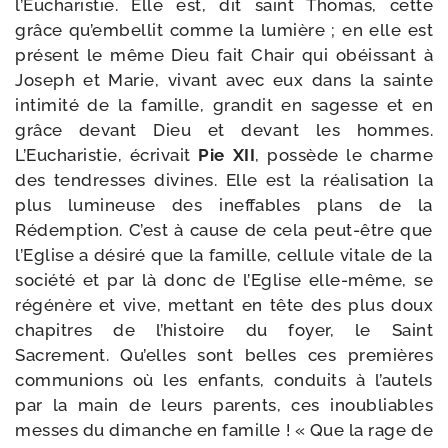
l’Eucharistie. Elle est, dit saint Thomas, cette
grâce qu’embellit comme la lumière ; en elle est
pré­sent le même Dieu fait Chair qui obéis­sant à
Joseph et Marie, vivant avec eux dans la sainte
inti­mi­té de la famille, gran­dit en sagesse et en
grâce devant Dieu et devant les hommes.
L’Eucharistie, écri­vait
Pie XII
, pos­sède le charme
des ten­dresses divines. Elle est la réa­li­sa­tion la
plus lumi­neuse des inef­fables plans de la
Rédemption. C’est à cause de cela peut-​être que
l’Eglise a dési­ré que la famille, cel­lule vitale de la
socié­té et par là donc de l’Eglise elle-​même, se
régé­nère et vive, met­tant en tête des plus doux
cha­pitres de l’his­toire du foyer, le Saint
Sacrement. Qu’elles sont belles ces pre­mières
com­mu­nions où les enfants, conduits à l’au­tels
par la main de leurs parents, ces inou­bliables
messes du dimanche en famille ! « Que la rage de