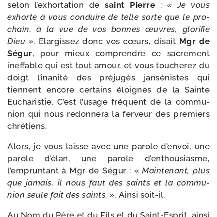
selon l’ex­hor­ta­tion de
saint Pierre
:
« Je vous
exhorte à vous conduire de telle sorte que le pro­
chain, à la vue de vos bonnes œuvres, glo­ri­fie
Dieu »
. Elargissez donc vos cœurs, disait
Mgr de
Ségur
, pour mieux com­prendre ce sacre­ment
inef­fable qui est tout amour, et vous tou­che­rez du
doigt l’i­na­ni­té des pré­ju­gés jan­sé­nistes qui
tiennent encore cer­tains éloi­gnés de la Sainte
Eucharistie. C’est l’u­sage fré­quent de la com­mu­
nion qui nous redon­ne­ra la fer­veur des pre­miers
chrétiens.
Alors, je vous laisse avec une parole d’en­voi, une
parole d’é­lan, une parole d’en­thou­siasme,
l’empruntant à Mgr de Ségur : «
Maintenant, plus
que jamais, il nous faut des saints et la com­mu­
nion seule fait des saints. ».
Ainsi soit-​il.
Au Nom du Père et du Fils et du Saint-​Esprit, ain­si