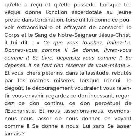
qu’elle a reçu et qu’elle pos­sède. Lorsque l’é­
vêque donne l’onc­tion sacer­do­tale au jeune
prêtre dans l’or­di­na­tion, lors­qu’il lui donne ce pou­
voir extra­or­di­naire et effrayant de consa­crer le
Corps et le Sang de Notre-​Seigneur Jésus-​Christ,
il lui dit :
« Ce que vous tou­chez, imitez-​Le.
Donnez-​vous comme Il Se donne, livrez-​vous
comme Il Se livre, dépensez-​vous comme Il Se
dépense. Il ne faut rien réser­ver de vous-​même »
.
Et vous, chers pèle­rins, dans la las­si­tude, rebu­tés
par les mêmes misères, lorsque l’en­nui, le
dégoût, le décou­ra­ge­ment vou­draient vous ralen­
tir, vous enva­hir, regar­dez ce don inces­sant, regar­
dez ce don conti­nu, ce don per­pé­tuel de
l’Eucharistie. Et nous lasserions-​nous, oserions-​
nous nous las­ser de nous don­ner, en voyant
comme Il Se donne à nous, Lui sans Se las­ser
jamais ?