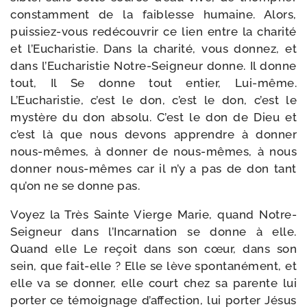
constam­ment de la fai­blesse humaine. Alors,
puissiez-​vous redé­cou­vrir ce lien entre la cha­ri­té
et l’Eucharistie. Dans la cha­ri­té, vous don­nez, et
dans l’Eucharistie Notre-​Seigneur donne. Il donne
tout, Il Se donne tout entier, Lui-​même.
L’Eucharistie, c’est le don, c’est le don, c’est le
mys­tère du don abso­lu. C’est le don de Dieu et
c’est là que nous devons apprendre à don­ner
nous-​mêmes, à don­ner de nous-​mêmes, à nous
don­ner nous-​mêmes car il n’y a pas de don tant
qu’on ne se donne pas.
Voyez la Très Sainte Vierge Marie, quand Notre-​
Seigneur dans l’Incarnation se donne à elle.
Quand elle Le reçoit dans son cœur, dans son
sein, que fait-​elle ? Elle se lève spon­ta­né­ment, et
elle va se don­ner, elle court chez sa parente lui
por­ter ce témoi­gnage d’af­fec­tion, lui por­ter Jésus