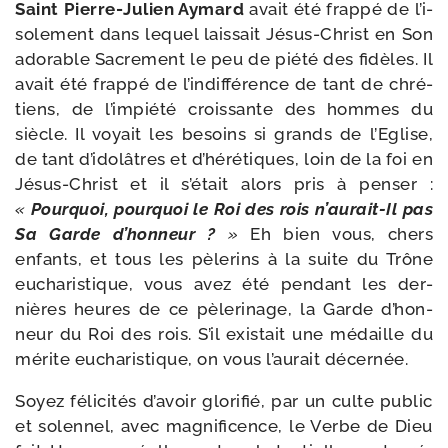
Saint Pierre-​Julien Aymard
avait été frap­pé de l’i­
so­le­ment dans lequel lais­sait Jésus-​Christ en Son
ado­rable Sacrement le peu de pié­té des fidèles. Il
avait été frap­pé de l’in­dif­fé­rence de tant de chré­
tiens, de l’im­pié­té crois­sante des hommes du
siècle. Il voyait les besoins si grands de l’Eglise,
de tant d’i­do­lâtres et d’hé­ré­tiques, loin de la foi en
Jésus-​Christ et il s’é­tait alors pris à pen­ser :
«
Pourquoi, pour­quoi le Roi des rois n’aurait-​Il pas
Sa Garde d’hon­neur ?
»
Eh bien vous, chers
enfants, et tous les pèle­rins à la suite du Trône
eucha­ris­tique, vous avez été pen­dant les der­
nières heures de ce pèle­ri­nage, la Garde d’hon­
neur du Roi des rois. S’il exis­tait une médaille du
mérite eucha­ris­tique, on vous l’au­rait décernée.
Soyez féli­ci­tés d’a­voir glo­ri­fié, par un culte public
et solen­nel, avec magni­fi­cence, le Verbe de Dieu