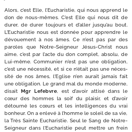
Alors, c’est Elle, l’Eucharistie, qui nous apprend le
don de nous-​mêmes. C’est Elle qui nous dit de
durer, de durer tou­jours et d’al­ler jus­qu’au bout.
L’Eucharistie nous est don­née pour apprendre le
dévoue­ment à nos âmes. Ce n’est pas par des
paroles que Notre-​Seigneur Jésus-​Christ nous
aime, c’est par l’acte du don com­plet, abso­lu, de
Lui-​même. Communier n’est pas une obli­ga­tion,
c’est une néces­si­té, et si ce n’é­tait pas une néces­
si­té de nos âmes, l’Eglise n’en aurait jamais fait
une obli­ga­tion. Le grand mal du monde moderne,
disait
Mgr Lefebvre
, est d’a­voir atti­sé dans le
cœur des hommes la soif du plai­sir, et d’a­voir
détour­né les cœurs et les intel­li­gences du vrai
bon­heur. On a enle­vé à l’homme le soleil de sa vie,
la Très Sainte Eucharistie. Seul le Sang de Notre-​
Seigneur dans l’Eucharistie peut mettre un frein