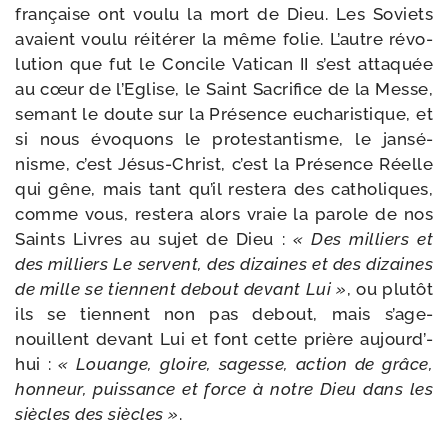
fran­çaise ont vou­lu la mort de Dieu. Les Soviets
avaient vou­lu réité­rer la même folie. L’autre révo­
lu­tion que fut le Concile Vatican II s’est atta­quée
au cœur de l’Eglise, le Saint Sacrifice de la Messe,
semant le doute sur la Présence eucha­ris­tique, et
si nous évo­quons le pro­tes­tan­tisme, le jan­sé­
nisme, c’est Jésus-​Christ, c’est la Présence Réelle
qui gêne, mais tant qu’il res­te­ra des catho­liques,
comme vous, res­te­ra alors vraie la parole de nos
Saints Livres au sujet de Dieu :
« Des mil­liers et
des mil­liers Le servent, des dizaines et des dizaines
de mille se tiennent debout devant Lui »
, ou plu­tôt
ils se tiennent non pas debout, mais s’a­ge­
nouillent devant Lui et font cette prière aujourd’­
hui :
« Louange, gloire, sagesse, action de grâce,
hon­neur, puis­sance et force à notre Dieu dans les
siècles des siècles »
.