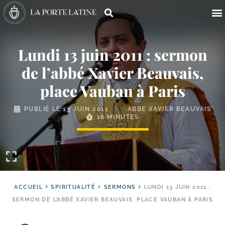
Lundi 13 juin 2011 : sermon
de l’abbé Xavier Beauvais,
place Vauban à Paris
PUBLIÉ LE
13 JUIN 2011
ABBÉ XAVIER BEAUVAIS
16 MINUTES
ACCUEIL
SPIRITUALITÉ
SERMONS
LUNDI 13 JUIN 2011 :
SERMON DE L’ABBÉ XAVIER BEAUVAIS, PLACE VAUBAN À PARIS