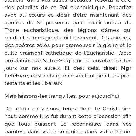
des pala­dins de ce Roi eucha­ris­tique. Repartez
avec au cœurs ce désir d’être main­te­nant des
apôtres de Sa pré­sence pour réunir autour du
Trône eucha­ris­tique, des légions d’âmes qui
rendent hom­mage et qui Le servent. Des apôtres,
des apôtres zélés pour pro­mou­voir la gloire et le
culte vrai­ment catho­lique de l’Eucharistie, l’acte
pro­pia­toire de Notre-​Seigneur, renou­ve­lé tous les
jours sur nos autels. Et c’est cela, disait
Mgr
Lefebvre
, c’est cela que ne veulent point les pro­
tes­tants et les libéraux.
Mais laissons-​les tran­quilles, pour aujourd’hui.
De retour chez vous, tenez donc le Christ bien
haut, comme Il le fut durant cette pro­ces­sion afin
que tous puissent Le recon­naître, dans vos
paroles, dans votre conduite, dans votre tenue,