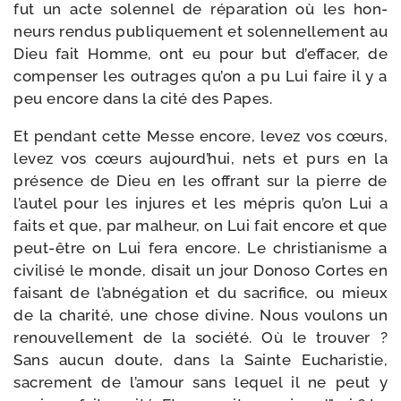
fut un acte solen­nel de répa­ra­tion où les hon­
neurs ren­dus publi­que­ment et solen­nel­le­ment au
Dieu fait Homme, ont eu pour but d’ef­fa­cer, de
com­pen­ser les outrages qu’on a pu Lui faire il y a
peu encore dans la cité des Papes.
Et pen­dant cette Messe encore, levez vos cœurs,
levez vos cœurs aujourd’­hui, nets et purs en la
pré­sence de Dieu en les offrant sur la pierre de
l’au­tel pour les injures et les mépris qu’on Lui a
faits et que, par mal­heur, on Lui fait encore et que
peut-​être on Lui fera encore. Le chris­tia­nisme a
civi­li­sé le monde, disait un jour Donoso Cortes en
fai­sant de l’ab­né­ga­tion et du sacri­fice, ou mieux
de la cha­ri­té, une chose divine. Nous vou­lons un
renou­vel­le­ment de la socié­té. Où le trou­ver ?
Sans aucun doute, dans la Sainte Eucharistie,
sacre­ment de l’a­mour sans lequel il ne peut y