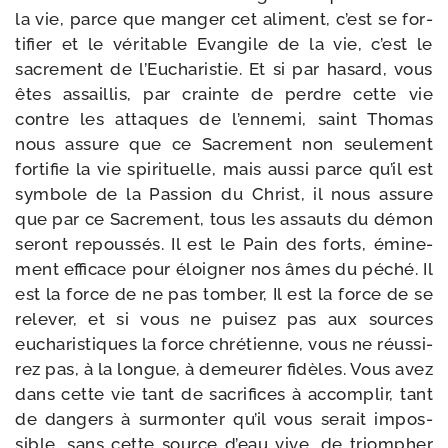
la vie, parce que man­ger cet ali­ment, c’est se for­
ti­fier et le véri­table Evangile de la vie, c’est le
sacre­ment de l’Eucharistie. Et si par hasard, vous
êtes assaillis, par crainte de perdre cette vie
contre les attaques de l’en­ne­mi, saint Thomas
nous assure que ce Sacrement non seule­ment
for­ti­fie la vie spi­ri­tuelle, mais aus­si parce qu’il est
sym­bole de la Passion du Christ, il nous assure
que par ce Sacrement, tous les assauts du démon
seront repous­sés. Il est le Pain des forts, émi­ne­
ment effi­cace pour éloi­gner nos âmes du péché. Il
est la force de ne pas tom­ber, Il est la force de se
rele­ver, et si vous ne pui­sez pas aux sources
eucha­ris­tiques la force chré­tienne, vous ne réus­si­
rez pas, à la longue, à demeu­rer fidèles. Vous avez
dans cette vie tant de sacri­fices à accom­plir, tant
de dan­gers à sur­mon­ter qu’il vous serait impos­
sible, sans cette source d’eau vive, de triom­pher