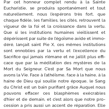
Par cet hon­neur com­plet ren­du à la Sainte
Eucharistie, se pro­dui­ra spon­ta­né­ment et tout
natu­rel­le­ment, nous l’es­pé­rons très fort, que
chaque fidèle, les familles, les cités, retrouvent la
vigueur de la foi et la crois­sance dans la ver­tu.
Que si les ins­ti­tu­tions humaines vieillissent et
dépé­rissent par suite de l’é­goïsme avide et immo­
dé­ré, lan­çait saint Pie X, ces mêmes ins­ti­tu­tions
sont enno­blies par la ver­tu et l’ex­cel­lence du
Sacrifice qui jamais n’é­mane et ne jaillit plus effi­
cace que par la médi­ta­tion des mys­tères de la
Mort du Seigneur. C’est par Sa Mort que nous
avons la Vie. Face à l’a­théïsme, face à la haine, à la
haine de Dieu qui souille notre époque, le Sang
du Christ est un bain puri­fiant grâce Auquel nous
pou­vons effa­cer ces blas­phèmes exé­crables
d’hier et de demain, et c’est alors que notre pro­
ces­sion a pris aus­si un accent de répa­ra­tion. Elle