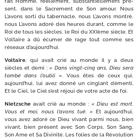
fait Homme, réel­le­ment, sub­stan­tiel­le­ment pré­
sent, dans le Sacrement de Son amour. Nous
L’avons sor­ti du taber­nacle, nous L’avons mon­tré,
nous L’avons ado­ré des heures durant, comme le
Roi de tous les siècles, le Roi du XXIème siècle. Et
Voltaire a dû écu­mer de rage tout comme ses
réseaux d’aujourd’hui.
Voltaire
, qui avait crié au monde il y a deux
siècles et demi :
« Dans vingt-​cinq ans, Dieu sera
tom­bé dans l’ou­bli »
. Vous êtes de ceux qui,
aujourd’­hui, lui avez don­né un cin­glant démen­ti.
Et le Ciel, le Ciel s’est réjoui de votre acte de foi.
Nietzsche
avait crié au monde :
« Dieu est mort.
Vous et moi, nous l’a­vons tué. »
Et aujourd’­hui,
vous avez ado­ré ce Dieu vivant par­mi nous, bien
vivant, bien pré­sent avec Son Corps, Son Sang,
Son Ame et Sa Divinité. Les folies de la Révolution