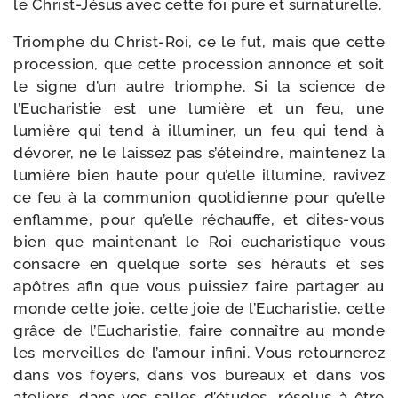
le Christ-​Jésus avec cette foi pure et surnaturelle.
Triomphe du Christ-​Roi, ce le fut, mais que cette
pro­ces­sion, que cette pro­ces­sion annonce et soit
le signe d’un autre triomphe. Si la science de
l’Eucharistie est une lumière et un feu, une
lumière qui tend à illu­mi­ner, un feu qui tend à
dévo­rer, ne le lais­sez pas s’é­teindre, main­te­nez la
lumière bien haute pour qu’elle illu­mine, ravi­vez
ce feu à la com­mu­nion quo­ti­dienne pour qu’elle
enflamme, pour qu’elle réchauffe, et dites-​vous
bien que main­te­nant le Roi eucha­ris­tique vous
consacre en quelque sorte ses hérauts et ses
apôtres afin que vous puis­siez faire par­ta­ger au
monde cette joie, cette joie de l’Eucharistie, cette
grâce de l’Eucharistie, faire connaître au monde
les mer­veilles de l’a­mour infi­ni. Vous retour­ne­rez
dans vos foyers, dans vos bureaux et dans vos
ate­liers, dans vos salles d’é­tudes, réso­lus à être