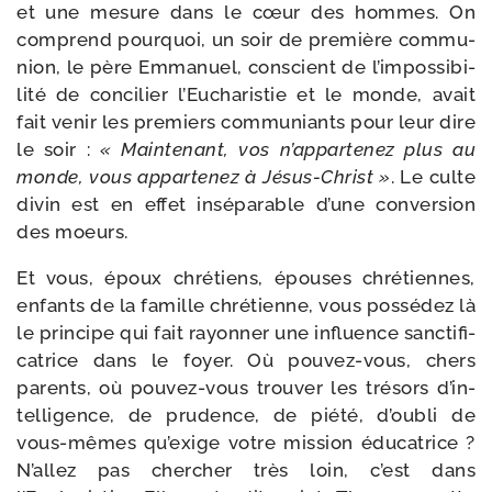
et une mesure dans le cœur des hommes. On
com­prend pour­quoi, un soir de pre­mière com­mu­
nion, le père Emmanuel, conscient de l’im­pos­si­bi­
li­té de conci­lier l’Eucharistie et le monde, avait
fait venir les pre­miers com­mu­niants pour leur dire
le soir :
« Maintenant, vos n’ap­par­te­nez plus au
monde, vous appar­te­nez à Jésus-​Christ »
. Le culte
divin est en effet insé­pa­rable d’une conver­sion
des moeurs.
Et vous, époux chré­tiens, épouses chré­tiennes,
enfants de la famille chré­tienne, vous pos­sé­dez là
le prin­cipe qui fait rayon­ner une influence sanc­ti­fi­
ca­trice dans le foyer. Où pouvez-​vous, chers
parents, où pouvez-​vous trou­ver les tré­sors d’in­
tel­li­gence, de pru­dence, de pié­té, d’ou­bli de
vous-​mêmes qu’exige votre mis­sion édu­ca­trice ?
N’allez pas cher­cher très loin, c’est dans