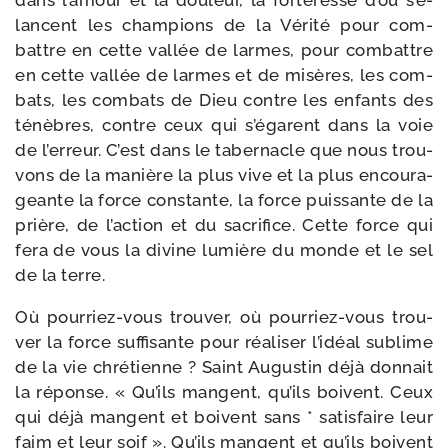
dans l’a­mour et la dou­leur, la for­te­resse d’où s’é­
lancent les cham­pions de la Vérité pour com­
battre en cette val­lée de larmes, pour com­battre
en cette val­lée de larmes et de misères, les com­
bats, les com­bats de Dieu contre les enfants des
ténèbres, contre ceux qui s’é­garent dans la voie
de l’er­reur. C’est dans le taber­nacle que nous trou­
vons de la manière la plus vive et la plus encou­ra­
geante la force constante, la force puis­sante de la
prière, de l’ac­tion et du sacri­fice. Cette force qui
fera de vous la divine lumière du monde et le sel
de la terre.
Où pourriez-​vous trou­ver, où pourriez-​vous trou­
ver la force suf­fi­sante pour réa­li­ser l’i­déal sublime
de la vie chré­tienne ? Saint Augustin déjà don­nait
la réponse. « Qu’ils mangent, qu’ils boivent. Ceux
qui déjà mangent et boivent sans * satis­faire leur
faim et leur soif ». Qu’ils mangent et qu’ils boivent