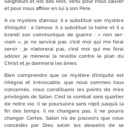
Seigneurs et Roi des Rois, venu pour nous sau­ver
et pour nous affi­lier en lui à son Père.
A ce mys­tère d’amour, il a sub­sti­tué son mys­tère
d’iniquité : à l’amour, il a sub­sti­tué la haine et il a
bran­di son com­mu­ni­qué de guerre : « non ser­
viam », je ne ser­vi­rai pas, c’est moi qui me ferai
ser­vir ; je n’adorerai pas, c’est moi qui me ferai
ado­rer, je mène­rai la révolte contre le plan du
Christ et je dam­ne­rai les âmes.
Bien com­prendre que ce mys­tère d’iniquité est
inté­gral et irré­vo­cable, que nous sommes tous
concer­nés, nous consti­tuons les points de mire
pri­vi­lé­giés de Satan. C’est le com­bat sans quar­tier
de notre vie, il se pour­sui­vra sans répit jusqu’à la
fin des temps, il ne chan­ge­ra pas, il ne pour­ra
chan­ger. Certes, Satan n’a de pou­voirs que ceux
concé­dés par Dieu selon les des­seins de sa