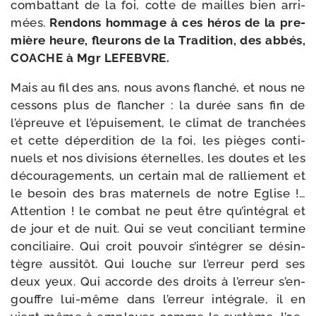
com­bat­tant de la foi, cotte de mailles bien arri­
mées.
Rendons hom­mage à ces héros de la pre­
mière heure, fleu­rons de la Tradition, des abbés,
COACHE à Mgr LEFEBVRE.
Mais au fil des ans, nous avons flan­ché, et nous ne
ces­sons plus de flan­cher : la durée sans fin de
l’épreuve et l’épuisement, le cli­mat de tran­chées
et cette déper­di­tion de la foi, les pièges conti­
nuels et nos divi­sions éter­nelles, les doutes et les
décou­ra­ge­ments, un cer­tain mal de ral­lie­ment et
le besoin des bras mater­nels de notre Eglise !…
Attention ! le com­bat ne peut être qu’in­té­gral et
de jour et de nuit. Qui se veut conci­liant ter­mine
conci­liaire. Qui croit pou­voir s’in­té­grer se dés­in­
tègre aus­si­tôt. Qui louche sur l’er­reur perd ses
deux yeux. Qui accorde des droits à l’er­reur s’en­
gouffre lui-​même dans l’er­reur inté­grale, il en