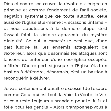
Dieu et contre son œuvre, la révolte est éri­gée en
prin­cipe et comme fon­de­ment de l’anti-société,
néga­tion sys­té­ma­tique de toute auto­ri­té, celle
aus­si de l’Eglise elle-​même : « écra­sons l’infâme »
et nous abou­tis­sons à la der­nière étape, c’est
l’assaut fatal, la vic­toire appa­rente du mys­tère
d’iniquité. Ce qui la carac­té­rise c’est que, d’une
part jusque là, les enne­mis atta­quaient de
l’extérieur, alors que désor­mais les attaques sont
lan­cées de l’intérieur d’une néo-​Eglise occu­pée,
infil­trée. D’autre part, si jusque là l’Eglise était un
bas­tion à défendre, désor­mais, c’est un bas­tion à
recon­qué­rir, à délivrer.
Je vais cer­tai­ne­ment paraître exces­sif ! Je l’espère
comme Celui qui est tout, la Voie, la Vérité, la Vie,
et cela reste tou­jours « scan­dale pour le Juifs et
folie pour les gen­tils » Alors cramponnez-​vous à