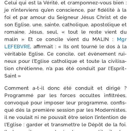
Celui qui est la Vérité, et cramponnez-​vous bien :
je n’interviens qu’en conscience, par fidé­li­té à la
foi et par amour du Seigneur Jésus Christ et de
son Eglise, une, sainte, catho­lique, apos­to­lique et
romaine. Jésus, seul, « tout le reste vient du
malin » Et ce concile vient du MALIN :
Mgr
LEFEBVRE
, affir­mait : « Ils ont tour­né le dos à la
véri­table Eglise. Ce concile, cet évè­ne­ment rui­
neux pour l’Eglise catho­lique et toute la civi­li­sa­
tion chré­tienne, n’a pas été conduit par l’Esprit-
Saint »
Comment a‑t-​il donc été conduit et diri­gé ?
Programmé par les forces occultes infil­trées,
convo­qué pour impo­ser leur pro­gramme, confis­
qué dés la pre­mière ses­sion par les Modernistes,
il ne vou­lait ni ne pou­vait être selon l’intention de
l’Eglise : gar­der et trans­mettre le Dépôt de la foi.