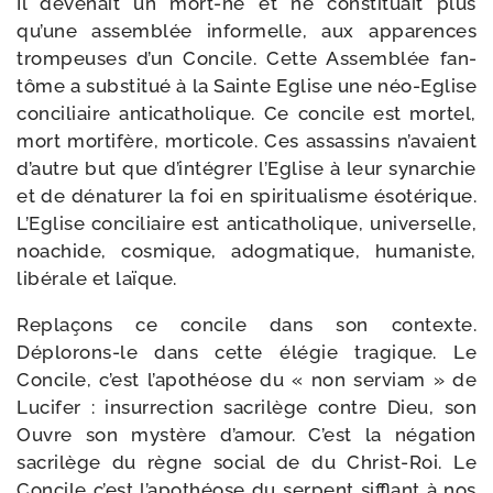
Il deve­nait un mort-​né et ne consti­tuait plus
qu’une assem­blée infor­melle, aux appa­rences
trom­peuses d’un Concile. Cette Assemblée fan­
tôme a sub­sti­tué à la Sainte Eglise une néo-​Eglise
conci­liaire anti­ca­tho­lique. Ce concile est mor­tel,
mort mor­ti­fère, mor­ti­cole. Ces assas­sins n’avaient
d’autre but que d’intégrer l’Eglise à leur synar­chie
et de déna­tu­rer la foi en spi­ri­tua­lisme éso­té­rique.
L’Eglise conci­liaire est anti­ca­tho­lique, uni­ver­selle,
noa­chide, cos­mique, adog­ma­tique, huma­niste,
libé­rale et laïque.
Replaçons ce concile dans son contexte.
Déplorons-​le dans cette élé­gie tra­gique. Le
Concile, c’est l’apothéose du « non ser­viam » de
Lucifer : insur­rec­tion sacri­lège contre Dieu, son
Ouvre son mys­tère d’amour. C’est la néga­tion
sacri­lège du règne social de du Christ-​Roi. Le
Concile c’est l’apothéose du ser­pent sif­flant à nos