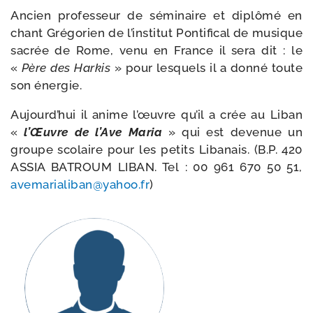
Ancien pro­fes­seur de sémi­naire et diplô­mé en
chant Grégorien de l’institut Pontifical de musique
sacrée de Rome, venu en France il sera dit : le
«
Père des Harkis
» pour les­quels il a don­né toute
son énergie.
Aujourd’hui il anime l’œuvre qu’il a crée au Liban
«
l’Œuvre de l’Ave Maria
» qui est deve­nue un
groupe sco­laire pour les petits Libanais. (B.P. 420
ASSIA BATROUM LIBAN. Tel : 00 961 670 50 51,
avemarialiban@​yahoo.​fr
)