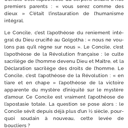
pre­miers parents : « vous serez comme des
dieux » C’était l’instauration de l’humanisme
intégral.
Le Concile, c’est l’apothéose du renie­ment inté­
gral du Dieu cru­ci­fié au Golgotha : « nous ne vou­
lons pas qu’il règne sur nous ». Le Concile, c’est
l’apothéose de la Révolution fran­çaise : le culte
sacri­lège de l’homme deve­nu Dieu et Maître, et la
Déclaration sacri­lège des droits de l’homme. Le
Concile, c’est l’apothéose de la Révolution : « en
tiare et en chape » l’apothéose de la vic­toire
appa­rente du mys­tère d’iniquité sur le mys­tère
d’amour. Ce Concile est vrai­ment l’apothéose de
l’apostasie totale. La ques­tion se pose alors : le
Concile sévit depuis déjà plus d’un ½ siècle, pour­
quoi sou­dain à nou­veau, cette levée de
boucliers ?