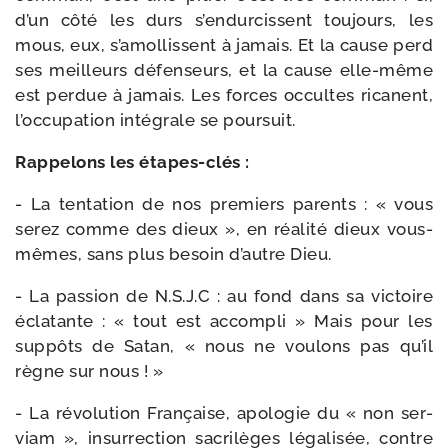
d’un côté les durs s’endurcissent tou­jours, les
mous, eux, s’amollissent à jamais. Et la cause perd
ses meilleurs défen­seurs, et la cause elle-​même
est per­due à jamais. Les forces occultes ricanent,
l’occupation inté­grale se poursuit.
Rappelons les étapes-clés :
- La ten­ta­tion de nos pre­miers parents : « vous
serez comme des dieux », en réa­li­té dieux vous-​
mêmes, sans plus besoin d’autre Dieu.
- La pas­sion de N.S.J.C : au fond dans sa vic­toire
écla­tante : « tout est accom­pli » Mais pour les
sup­pôts de Satan, « nous ne vou­lons pas qu’il
règne sur nous ! »
- La révo­lu­tion Française, apo­lo­gie du « non ser­
viam », insur­rec­tion sacri­lèges léga­li­sée, contre