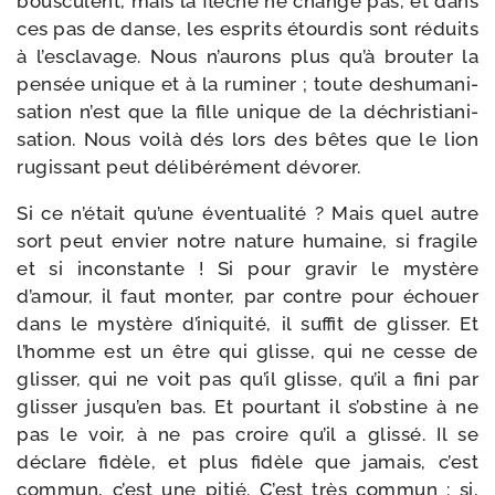
bous­culent, mais la flèche ne change pas, et dans
ces pas de danse, les esprits étour­dis sont réduits
à l’esclavage. Nous n’aurons plus qu’à brou­ter la
pen­sée unique et à la rumi­ner ; toute deshu­ma­ni­
sa­tion n’est que la fille unique de la déchris­tia­ni­
sa­tion. Nous voi­là dés lors des bêtes que le lion
rugis­sant peut déli­bé­ré­ment dévorer.
Si ce n’était qu’une éven­tua­li­té ? Mais quel autre
sort peut envier notre nature humaine, si fra­gile
et si incons­tante ! Si pour gra­vir le mys­tère
d’amour, il faut mon­ter, par contre pour échouer
dans le mys­tère d’iniquité, il suf­fit de glis­ser. Et
l’homme est un être qui glisse, qui ne cesse de
glis­ser, qui ne voit pas qu’il glisse, qu’il a fini par
glis­ser jusqu’en bas. Et pour­tant il s’obstine à ne
pas le voir, à ne pas croire qu’il a glis­sé. Il se
déclare fidèle, et plus fidèle que jamais, c’est
com­mun, c’est une pitié. C’est très com­mun : si,