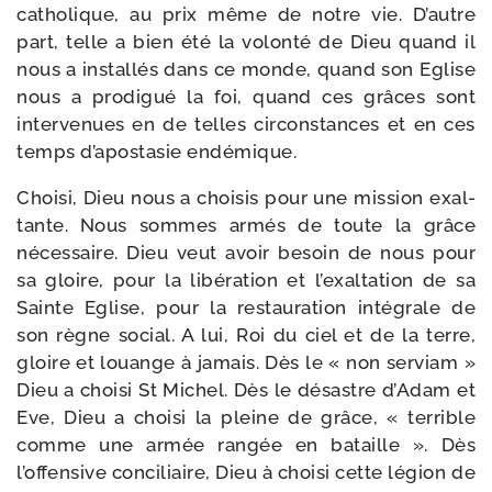
catho­lique, au prix même de notre vie. D’autre
part, telle a bien été la volon­té de Dieu quand il
nous a ins­tal­lés dans ce monde, quand son Eglise
nous a pro­di­gué la foi, quand ces grâces sont
inter­ve­nues en de telles cir­cons­tances et en ces
temps d’apostasie endémique.
Choisi, Dieu nous a choi­sis pour une mis­sion exal­
tante. Nous sommes armés de toute la grâce
néces­saire. Dieu veut avoir besoin de nous pour
sa gloire, pour la libé­ra­tion et l’exaltation de sa
Sainte Eglise, pour la res­tau­ra­tion inté­grale de
son règne social. A lui, Roi du ciel et de la terre,
gloire et louange à jamais. Dès le « non ser­viam »
Dieu a choi­si St Michel. Dès le désastre d’Adam et
Eve, Dieu a choi­si la pleine de grâce, « ter­rible
comme une armée ran­gée en bataille ». Dès
l’offensive conci­liaire, Dieu à choi­si cette légion de