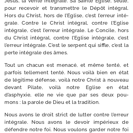
Jésus, la véri­té inté­grale. Sa Sainte Eglise, seule,
pour rece­voir et trans­mettre le Dépôt inté­gral.
Hors du Christ, hors de l’Eglise, c’est l’erreur inté­
grale. Contre le Christ inté­gral, contre l’Eglise
inté­grale, c’est l’erreur inté­grale. Le Concile, hors
du Christ inté­gral, contre l’Eglise inté­grale, c’est
l’erreur inté­grale. C’est le ser­pent qui siffle, c’est la
perte inté­grale des âmes.
Tout un cha­cun est mena­cé, et même ten­té, et
par­fois tel­le­ment ten­té. Nous voi­là bien en état
de légi­time défense, voi­là notre Christ à nou­veau
devant Pilate, voi­là notre Eglise en état
d’asphyxie, elle ne vie que par ses deux pou­
mons : la parole de Dieu et la tradition.
Nous avons le droit strict de lut­ter contre l’erreur
inté­grale. Nous avons le devoir impé­rieux de
défendre notre foi. Nous vou­lons gar­der notre foi