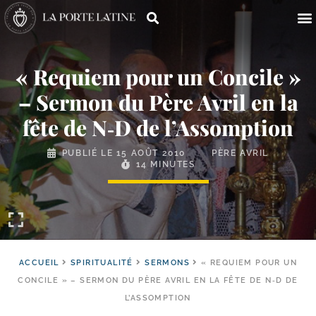
« Requiem pour un Concile »
– Sermon du Père Avril en la
fête de N‑D de l’Assomption
PUBLIÉ LE
15 AOÛT 2010
PÈRE AVRIL
14 MINUTES
ACCUEIL
SPIRITUALITÉ
SERMONS
« REQUIEM POUR UN
CONCILE » – SERMON DU PÈRE AVRIL EN LA FÊTE DE N‑D DE
L’ASSOMPTION