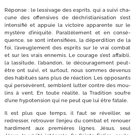
Réponse : le les­si­vage des esprits, qui a sui­vi cha­
cune des offen­sives de déchris­tia­ni­sa­tion s’est
inten­si­fié et appuie la vic­toire appa­rente sur le
mys­tère d’iniquité. Parallèlement et en consé­
quence, se sont inten­si­fiées, la déper­di­tion de la
foi, l’aveuglement des esprits sur le vrai com­bat
et sur les vrais enne­mis. Le cou­rage s’est affai­bli,
la las­si­tude, l’abandon, le décou­ra­ge­ment peut-​
être ont sui­vi, et sur­tout, nous sommes deve­nus
des habi­tués sans plus de réac­tion. Les oppo­sants
qui per­sé­vèrent, semblent lut­ter contre des mou­
lins à vent. En toute réa­li­té, la Tradition soufre
d’une hypo­ten­sion qui ne peut que lui être fatale.
Il est plus que temps, il faut se réveiller, se
redres­ser, retrou­ver l’enjeu du com­bat et renouer
har­di­ment aux pre­mières lignes. Jésus, seul