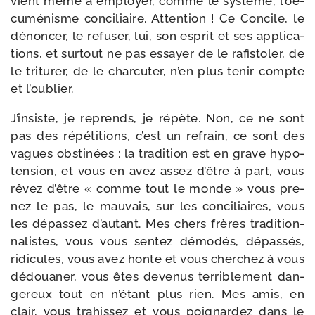
vient même à employer, comme le sys­tème, l’oe­
cu­mé­nisme conci­liaire. Attention ! Ce Concile, le
dénon­cer, le refu­ser, lui, son esprit et ses appli­ca­
tions, et sur­tout ne pas essayer de le rafis­to­ler, de
le tri­tu­rer, de le char­cu­ter, n’en plus tenir compte
et l’oublier.
J’insiste, je reprends, je répète. Non, ce ne sont
pas des répé­ti­tions, c’est un refrain, ce sont des
vagues obs­ti­nées : la tra­di­tion est en grave hypo­
ten­sion, et vous en avez assez d’être à part, vous
rêvez d’être « comme tout le monde » vous pre­
nez le pas, le mau­vais, sur les conci­liaires, vous
les dépas­sez d’autant. Mes chers frères tra­di­tion­
na­listes, vous vous sen­tez démo­dés, dépas­sés,
ridi­cules, vous avez honte et vous cher­chez à vous
dédoua­ner, vous êtes deve­nus ter­ri­ble­ment dan­
ge­reux tout en n’étant plus rien. Mes amis, en
clair, vous tra­his­sez et vous poi­gnar­dez dans le