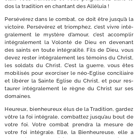
dos la tra­di­tion en chan­tant des Alléluia !
Persévérez dans le com­bat, ce doit être jusqu’à la
vic­toire. Persévérez et triom­phez, c’est vivre inté­
gra­le­ment le mys­tère d’amour, c’est accom­plir
inté­gra­le­ment la Volonté de Dieu en deve­nant
des saints en toute inté­gra­li­té. Fils de Dieu, vous
devez res­ter inté­gra­le­ment les témoins du Christ,
les sol­dats du Christ. C’est la guerre, vous êtes
mobi­li­sés pour exor­ci­ser le néo-​Eglise conci­liaire
et libé­rer la Sainte Eglise du Christ, et pour res­
tau­rer inté­gra­le­ment le règne du Christ sur ses
domaines.
Heureux, bien­heu­reux élus de la Tradition, gar­dez
vôtre la foi inté­grale, com­bat­tez jusqu’au bout de
votre foi. Votre com­bat pren­dra la mesure de
votre foi inté­grale. Elle, la Bienheureuse, elle a