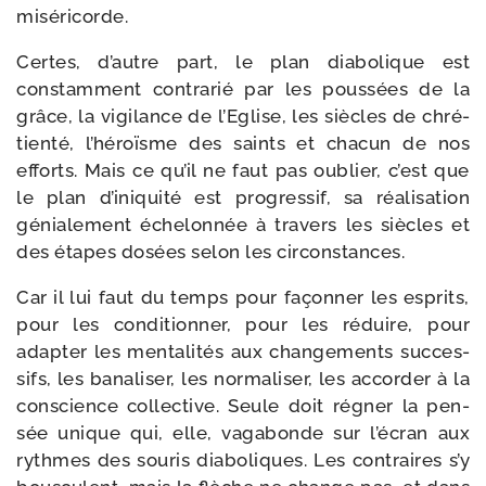
miséricorde.
Certes, d’autre part, le plan dia­bo­lique est
constam­ment contra­rié par les pous­sées de la
grâce, la vigi­lance de l’Eglise, les siècles de chré­
tien­té, l’héroïsme des saints et cha­cun de nos
efforts. Mais ce qu’il ne faut pas oublier, c’est que
le plan d’iniquité est pro­gres­sif, sa réa­li­sa­tion
génia­le­ment éche­lon­née à tra­vers les siècles et
des étapes dosées selon les circonstances.
Car il lui faut du temps pour façon­ner les esprits,
pour les condi­tion­ner, pour les réduire, pour
adap­ter les men­ta­li­tés aux chan­ge­ments suc­ces­
sifs, les bana­li­ser, les nor­ma­li­ser, les accor­der à la
conscience col­lec­tive. Seule doit régner la pen­
sée unique qui, elle, vaga­bonde sur l’écran aux
rythmes des sou­ris dia­bo­liques. Les contraires s’y