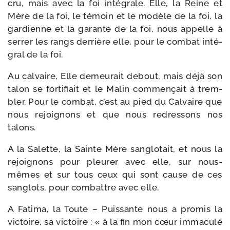
cru, mais avec la foi inté­grale. Elle, la Reine et
Mère de la foi, le témoin et le modèle de la foi, la
gar­dienne et la garante de la foi, nous appelle à
ser­rer les rangs der­rière elle, pour le com­bat inté­
gral de la foi.
Au cal­vaire, Elle demeu­rait debout, mais déjà son
talon se for­ti­fiait et le Malin com­men­çait à trem­
bler. Pour le com­bat, c’est au pied du Calvaire que
nous rejoi­gnons et que nous redres­sons nos
talons.
A la Salette, la Sainte Mère san­glo­tait, et nous la
rejoi­gnons pour pleu­rer avec elle, sur nous-​
mêmes et sur tous ceux qui sont cause de ces
san­glots, pour com­battre avec elle.
A Fatima, la Toute – Puissante nous a pro­mis la
vic­toire, sa vic­toire : « à la fin mon cœur imma­cu­lé