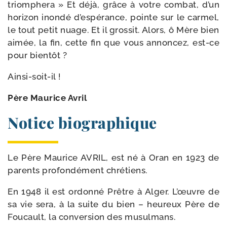
triom­phe­ra » Et déjà, grâce à votre com­bat, d’un
hori­zon inon­dé d’espérance, pointe sur le car­mel,
le tout petit nuage. Et il gros­sit. Alors, ô Mère bien
aimée, la fin, cette fin que vous annon­cez, est-​ce
pour bientôt ?
Ainsi-​soit-​il !
Père Maurice Avril
Notice biographique
Le Père Maurice AVRIL, est né à Oran en 1923 de
parents pro­fon­dé­ment chrétiens.
En 1948 il est ordon­né Prêtre à Alger. L’œuvre de
sa vie sera, à la suite du bien – heu­reux Père de
Foucault, la conver­sion des musulmans.