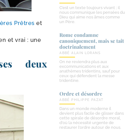
C’est un texte toujours vivant ; il
nous communique les pensées du
Dieu qui aime nos âmes comme
un Père.
rères Prêtres
et
Rome condamne
en et vrai : une
canoniquement, mais se tait
doctrinalement
ABBÉ ALAIN LORANS
ses deux
On ne reviendra plus aux
excommunications et aux
anathèmes tridentins, sauf pour
ceux qui défendent la messe
tridentine.
Ordre et désordre
ABBÉ PHILIPPE PAZAT
Dans un monde moderne il
devient plus facile de glisser dans
cette spirale de désordre moral,
d’où la nécessité urgente de
restaurer l’ordre autour de nous.