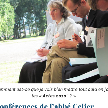
m­ment est-​ce que je vais bien mettre tout cela en 
les «
Actes 2010
″
? »
onférences de l’abbé Celier