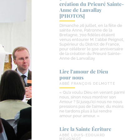
création du Prieuré Sainte-​
Anne de Lanvallay
[PHOTOS]
Dimanche 26 juillet, en la fête de
sainte Anne, Patronne de la
Bretagne, 700 fidèles étaient
venus entourer M. l'abbé Peignot,
Supérieur du District de France,
pour célébrer le 50e anniversaire
de la création du Prieuré Sainte-
Anne de Lanvallay
Lire l’amour de Dieu
pour nous
ABBÉ FRANÇOIS DELMOTTE
« Qu’a voulu Dieu en venant parmi
nous, sinon nous montrer son
Amour ? Si jusqu’ici nous ne nous
pressions pas de l’aimer, du moins
ne tardons plus à lui rendre
amour pour amour. »
Lire la Sainte Écriture
ABBÉ LOUIS-EDOUARD
MEUGNIOT