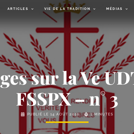
ARTICLES
VIE DE LA TRADITION
MÉDIAS
ges sur la Ve UD
FSSPX – n° 3
PUBLIÉ LE
14 AOÛT 2010
1 MINUTES