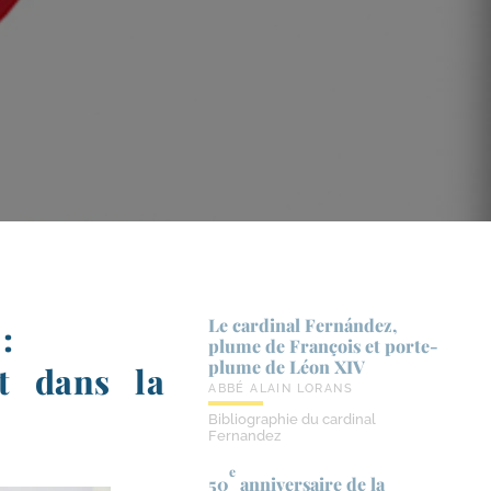
3
Le cardinal Fernández,
:
plume de François et porte-​
plume de Léon XIV
t dans la
ABBÉ ALAIN LORANS
Bibliographie du cardinal
Fernandez
e
50
anniversaire de la