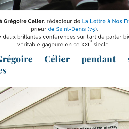
bé Grégoire Celier
, rédac­teur de
La Lettre à Nos F
prieur
de Saint-​Denis (75)
,
deux brillantes confé­rences sur l’art de par­ler bi
e
véri­table gageure en ce XXI
siècle…
Grégoire Célier pendant 
es