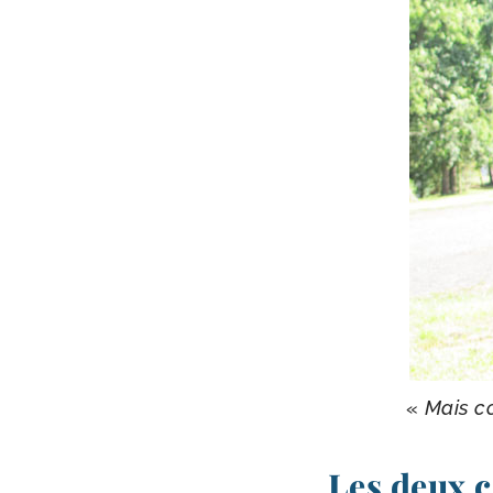
«
Mais co
Les deux c