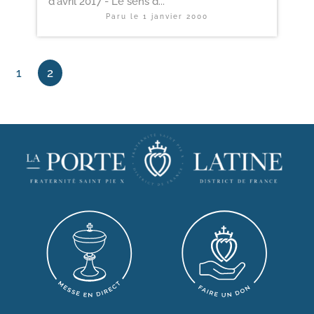
d'avril 2017 - Le sens d...
Paru le
1 janvier 2000
1
2