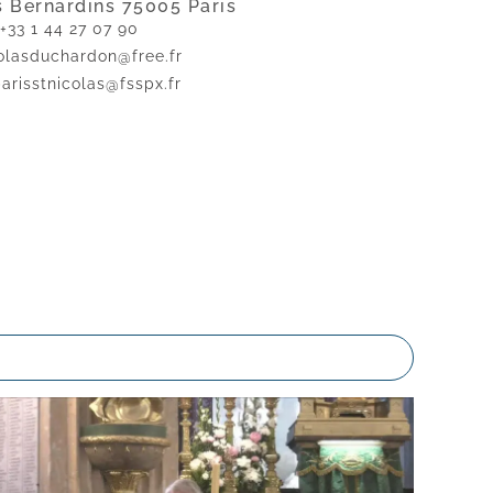
s Bernardins 75005 Paris
+33 1 44 27 07 90
olasduchardon@free.fr
arisstnicolas@fsspx.fr