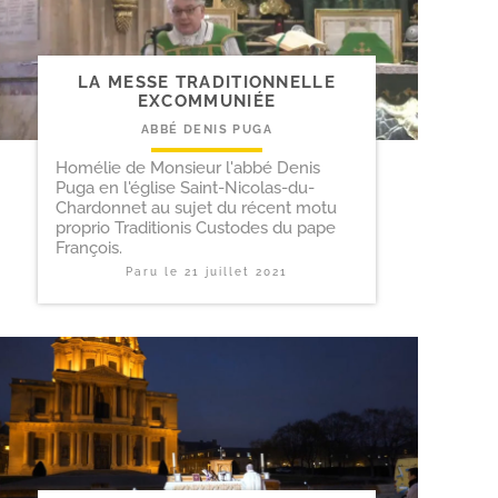
LA MESSE TRADITIONNELLE
EXCOMMUNIÉE
ABBÉ DENIS PUGA
Homélie de Monsieur l'abbé Denis
Puga en l'église Saint-Nicolas-du-
Chardonnet au sujet du récent motu
proprio Traditionis Custodes du pape
François.
Paru le
21 juillet 2021