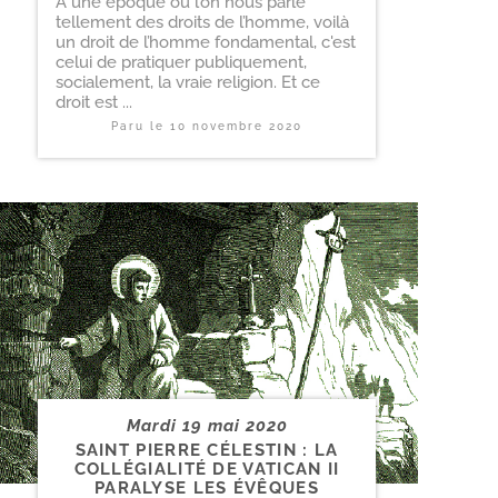
A une époque où l’on nous parle
tellement des droits de l’homme, voilà
un droit de l’homme fondamental, c'est
celui de pratiquer publiquement,
socialement, la vraie religion. Et ce
droit est ...
Paru le
10 novembre 2020
Mardi 19 mai 2020
SAINT PIERRE CÉLESTIN : LA
COLLÉGIALITÉ DE VATICAN II
PARALYSE LES ÉVÊQUES