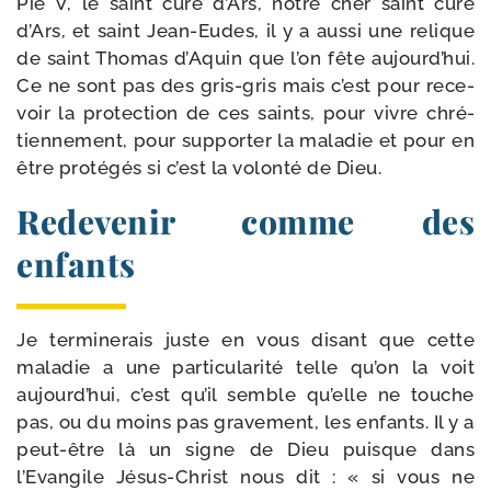
Pie V, le saint curé d’Ars, notre cher saint curé
d’Ars, et saint Jean-​Eudes, il y a aus­si une relique
de saint Thomas d’Aquin que l’on fête aujourd’hui.
Ce ne sont pas des gris-​gris mais c’est pour rece­
voir la pro­tec­tion de ces saints, pour vivre chré­
tien­ne­ment, pour sup­por­ter la mala­die et pour en
être pro­té­gés si c’est la volon­té de Dieu.
Redevenir comme des
enfants
Je ter­mi­ne­rais juste en vous disant que cette
mala­die a une par­ti­cu­la­ri­té telle qu’on la voit
aujourd’hui, c’est qu’il semble qu’elle ne touche
pas, ou du moins pas gra­ve­ment, les enfants. Il y a
peut-​être là un signe de Dieu puisque dans
l’Evangile Jésus-​Christ nous dit : « si vous ne