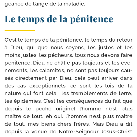
geance de l’ange de la maladie.
Le temps de la pénitence
C’est le temps de la péni­tence, le temps du retour
à Dieu, qui que nous soyons, les justes et les
moins justes, les pécheurs, tous nous devons faire
péni­tence. Dieu ne châ­tie pas tou­jours et les évé­
ne­ments, les cala­mi­tés, ne sont pas tou­jours cau­
sés direc­te­ment par Dieu, cela peut arri­ver dans
des cas excep­tion­nels, ce sont les lois de la
nature qui font cela : les trem­ble­ments de terre,
les épi­dé­mies. C’est les consé­quences du fait que
depuis le péché ori­gi­nel l’homme n’est plus
maître de tout, eh oui, l’homme n’est plus maître
de tout, mes biens chers frères. Mais Dieu a dit
depuis la venue de Notre-​Seigneur Jésus-​Christ