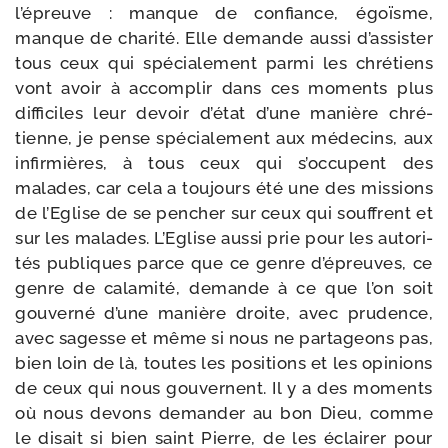
l’épreuve : manque de confiance, égoïsme,
manque de cha­ri­té. Elle demande aus­si d’assister
tous ceux qui spé­cia­le­ment par­mi les chré­tiens
vont avoir à accom­plir dans ces moments plus
dif­fi­ciles leur devoir d’état d’une manière chré­
tienne, je pense spé­cia­le­ment aux méde­cins, aux
infir­mières, à tous ceux qui s’occupent des
malades, car cela a tou­jours été une des mis­sions
de l’Eglise de se pen­cher sur ceux qui souffrent et
sur les malades. L’Eglise aus­si prie pour les auto­ri­
tés publiques parce que ce genre d’épreuves, ce
genre de cala­mi­té, demande à ce que l’on soit
gou­ver­né d’une manière droite, avec pru­dence,
avec sagesse et même si nous ne par­ta­geons pas,
bien loin de là, toutes les posi­tions et les opi­nions
de ceux qui nous gou­vernent. Il y a des moments
où nous devons deman­der au bon Dieu, comme
le disait si bien saint Pierre, de les éclai­rer pour