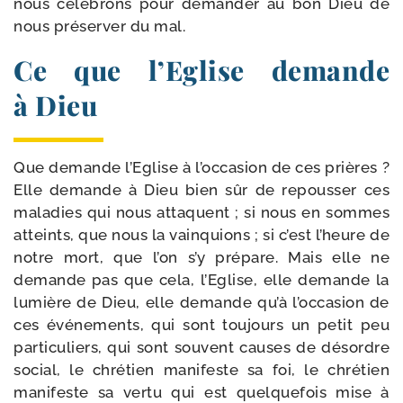
nous célé­brons pour deman­der au bon Dieu de
nous pré­ser­ver du mal.
Ce que l’Eglise demande
à Dieu
Que demande l’Eglise à l’occasion de ces prières ?
Elle demande à Dieu bien sûr de repous­ser ces
mala­dies qui nous attaquent ; si nous en sommes
atteints, que nous la vain­quions ; si c’est l’heure de
notre mort, que l’on s’y pré­pare. Mais elle ne
demande pas que cela, l’Eglise, elle demande la
lumière de Dieu, elle demande qu’à l’occasion de
ces évé­ne­ments, qui sont tou­jours un petit peu
par­ti­cu­liers, qui sont sou­vent causes de désordre
social, le chré­tien mani­feste sa foi, le chré­tien
mani­feste sa ver­tu qui est quel­que­fois mise à