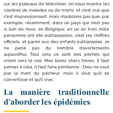
sur les pla­teaux de télé­vi­sion, on nous montre les
courbes de malades ou de morts, et c’est vrai que
c’est impres­sion­nant, mais n’oublions pas que, par
exemple, récem­ment, dans un pays qui n’est pas
si loin de nous, en Belgique, en un an trois mille
per­sonnes ont été eutha­na­siées, c’est les chiffres
offi­ciels, et par­mi eux des enfants eutha­na­siés. Je
ne parle pas du nombre d’avortements
aujourd’hui. Tout cela ce sont des péchés qui
crient vers le ciel. Mes biens chers frères, il faut
pen­ser à cela, il faut faire péni­tence : Dieu ne veut
pas la mort du pécheur, mais il veut qu’il se
conver­tisse et qu’il vive.
La manière traditionnelle
d’aborder les épidémies