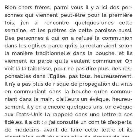
Bien chers frères, par­mi vous il y a ici des per­
sonnes qui viennent peut-​être pour la pre­mière
fois, j’en ai ren­con­tré quelques-​unes cette
semaine, et les prêtres de cette paroisse aus­si.
Des per­sonnes à qui on a refu­sé la com­mu­nion
dans les églises parce qu’ils la récla­maient selon
la manière tra­di­tion­nelle dans la bouche, et ils
viennent ici parce qu’ils veulent com­mu­nier. On
voit là la fai­blesse, pour ne pas dire plus, des res­
pon­sables dans l’Eglise, pas tous, heu­reu­se­ment.
Il n’y a pas plus de risque de pro­pa­ga­tion du virus
en com­mu­niant dans la bouche qu’en com­mu­
niant dans la main, d’ailleurs un évêque, heu­reu­
se­ment, il y en a encore quelques-​uns, un évêque
aux Etats-​Unis l’a rap­pe­lé dans une lettre à ses
fidèles, il a dit : « j’ai consul­té un comi­té d’experts,
de méde­cins, avant de faire cette lettre et ils