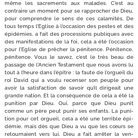
même les sacre­ments aux malades. C’est au
contraire un moment pour se rap­pro­cher de Dieu,
pour com­prendre le sens de ces cala­mi­tés. De
tous temps l’Eglise à l’occasion des pestes et des
épi­dé­mies, a fait des pro­ces­sions publiques avec
des mani­fes­ta­tions de la foi, cela a été l’occasion
pour l’Eglise de prê­cher la péni­tence. Pénitence,
péni­tence. Vous le savez, c’est le très beau de
pas­sage de l’Ancien Testament que nous avons lu
tout à l’heure dans l’épître : la faute de l’orgueil du
roi David qui a vou­lu recen­ser son peuple pour
avoir la satis­fac­tion de savoir qu’il diri­geait une
grande nation. Et la consé­quence de cela a été la
puni­tion par Dieu. Oui, parce que Dieu punit
comme un père peut punir ses enfants. La puni­
tion pour cet orgueil, cela a été une ter­rible épi­
dé­mie, mais dès que Dieu a vu que les cœurs se
retour­naient vers lui, Dieu a fait arrê­ter la ven­