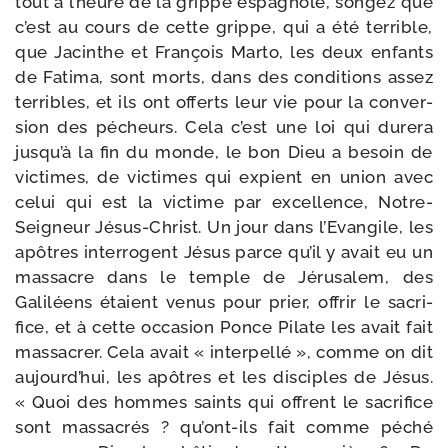
tout à l’heure de la grippe espa­gnole, son­gez que
c’est au cours de cette grippe, qui a été ter­rible,
que Jacinthe et François Marto, les deux enfants
de Fatima, sont morts, dans des condi­tions assez
ter­ribles, et ils ont offerts leur vie pour la conver­
sion des pécheurs. Cela c’est une loi qui dure­ra
jusqu’à la fin du monde, le bon Dieu a besoin de
vic­times, de vic­times qui expient en union avec
celui qui est la vic­time par excel­lence, Notre-​
Seigneur Jésus-​Christ. Un jour dans l’Evangile, les
apôtres inter­rogent Jésus parce qu’il y avait eu un
mas­sacre dans le temple de Jérusalem, des
Galiléens étaient venus pour prier, offrir le sacri­
fice, et à cette occa­sion Ponce Pilate les avait fait
mas­sa­crer. Cela avait « inter­pel­lé », comme on dit
aujourd’hui, les apôtres et les dis­ciples de Jésus.
« Quoi des hommes saints qui offrent le sacri­fice
sont mas­sa­crés ? qu’ont-ils fait comme péché