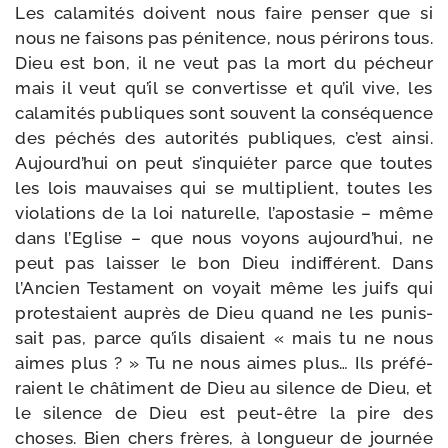
Les cala­mi­tés doivent nous faire pen­ser que si
nous ne fai­sons pas péni­tence, nous péri­rons tous.
Dieu est bon, il ne veut pas la mort du pécheur
mais il veut qu’il se conver­tisse et qu’il vive, les
cala­mi­tés publiques sont sou­vent la consé­quence
des péchés des auto­ri­tés publiques, c’est ain­si.
Aujourd’hui on peut s’inquiéter parce que toutes
les lois mau­vaises qui se mul­ti­plient, toutes les
vio­la­tions de la loi natu­relle, l’apostasie – même
dans l’Eglise – que nous voyons aujourd’hui, ne
peut pas lais­ser le bon Dieu indif­fé­rent. Dans
l’Ancien Testament on voyait même les juifs qui
pro­tes­taient auprès de Dieu quand ne les punis­
sait pas, parce qu’ils disaient « mais tu ne nous
aimes plus ? » Tu ne nous aimes plus… Ils pré­fé­
raient le châ­ti­ment de Dieu au silence de Dieu, et
le silence de Dieu est peut-​être la pire des
choses. Bien chers frères, à lon­gueur de jour­née