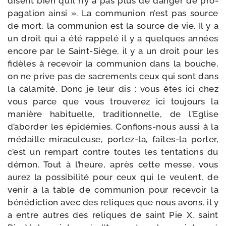
disent bien qu’il n’y a pas plus de dan­ger de pro­
pa­ga­tion ain­si ». La com­mu­nion n’est pas source
de mort, la com­mu­nion est la source de vie. Il y a
un droit qui a été rap­pe­lé il y a quelques années
encore par le Saint-​Siège, il y a un droit pour les
fidèles à rece­voir la com­mu­nion dans la bouche,
on ne prive pas de sacre­ments ceux qui sont dans
la cala­mi­té. Donc je leur dis : vous êtes ici chez
vous parce que vous trou­ve­rez ici tou­jours la
manière habi­tuelle, tra­di­tion­nelle, de l’Eglise
d’aborder les épi­dé­mies. Confions-​nous aus­si à la
médaille mira­cu­leuse, portez-​la, faîtes-​la por­ter,
c’est un rem­part contre toutes les ten­ta­tions du
démon. Tout à l’heure, après cette messe, vous
aurez la pos­si­bi­li­té pour ceux qui le veulent, de
venir à la table de com­mu­nion pour rece­voir la
béné­dic­tion avec des reliques que nous avons, il y
a entre autres des reliques de saint Pie X, saint