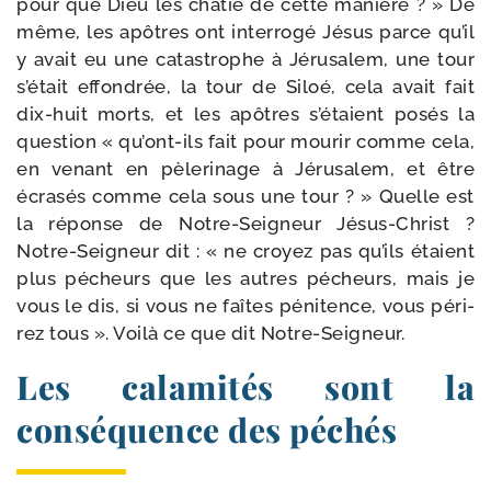
pour que Dieu les châ­tie de cette manière ? » De
même, les apôtres ont inter­ro­gé Jésus parce qu’il
y avait eu une catas­trophe à Jérusalem, une tour
s’était effon­drée, la tour de Siloé, cela avait fait
dix-​huit morts, et les apôtres s’étaient posés la
ques­tion « qu’ont-ils fait pour mou­rir comme cela,
en venant en pèle­ri­nage à Jérusalem, et être
écra­sés comme cela sous une tour ? » Quelle est
la réponse de Notre-​Seigneur Jésus-​Christ ?
Notre-​Seigneur dit : « ne croyez pas qu’ils étaient
plus pécheurs que les autres pécheurs, mais je
vous le dis, si vous ne faîtes péni­tence, vous péri­
rez tous ». Voilà ce que dit Notre-Seigneur.
Les calamités sont la
conséquence des péchés