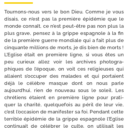
Tournons-​nous vers le bon Dieu. Comme je vous
disais, ce n’est pas la pre­mière épi­dé­mie que le
monde connaît, ce n’est peut-​être pas non plus la
plus grave, pen­sez à la grippe espa­gnole à la fin
de la pre­mière guerre mon­diale qui a fait plus de
cin­quante mil­lions de morts, je dis bien de morts !
L’Eglise était en pre­mière ligne, si vous êtes un
peu curieux allez voir les archives pho­to­gra­
phiques de l’époque, on voit ces reli­gieuses qui
allaient s’occuper des malades et qui por­taient
déjà le célèbre masque dont on nous parle
aujourd’hui, rien de nou­veau sous le soleil. Les
chré­tiens étaient en pre­mière ligne pour pra­ti­
quer la cha­ri­té, quel­que­fois au péril de leur vie,
c’est l’occasion de mani­fes­ter sa foi. Pendant cette
ter­rible épi­dé­mie de la grippe espa­gnole l’Eglise
conti­nuait de célé­brer le culte, on uti­li­sait les