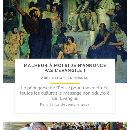
MALHEUR À MOI SI JE N’ANNONCE
PAS L’ÉVANGILE !
ABBÉ BENOÎT ESPINASSE
La pédagogie de l’Église pour transmettre à
toutes les cultures le message non édulcoré
de l’Évangile.
Paru le
12 décembre 2024