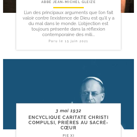
ABBÉ JEAN-MICHEL GLEIZE
L’un des principaux arguments que l’on fait
valoir contre l’existence de Dieu est qu’il y a
du mal dans le monde. L’objection est
toujours présente dans la réflexion
contemporaine des mili...
Paru le
15 juin 2021
3 mai 1932
ENCYCLIQUE CARITATE CHRISTI
COMPULSI, PRIÈRES AU SACRÉ-
CŒUR
PIE XI