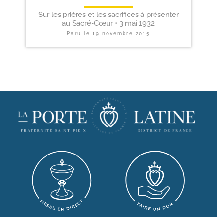
Sur les prières et les sacrifices à présenter
au Sacré-Cœur • 3 mai 1932
Paru le
19 novembre 2015